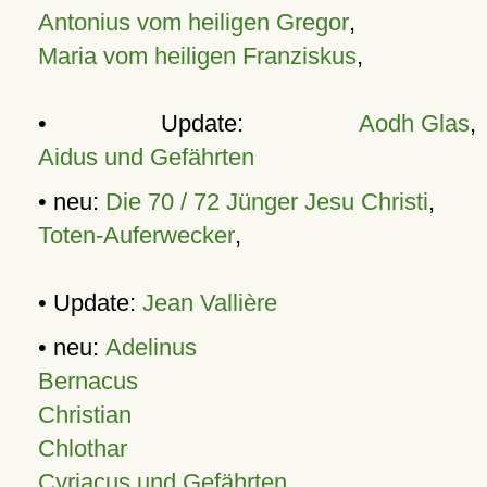
Antonius vom heiligen Gregor
,
Maria vom heiligen Franziskus
,
• Update:
Aodh Glas
,
Aidus und Gefährten
• neu:
Die 70 / 72 Jünger Jesu Christi
,
Toten-Auferwecker
,
• Update:
Jean Vallière
• neu:
Adelinus
Bernacus
Christian
Chlothar
Cyriacus und Gefährten