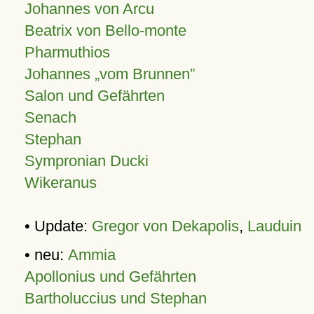
Johannes von Arcu
Beatrix von Bello-monte
Pharmuthios
Johannes
vom Brunnen
Salon und Gefährten
Senach
Stephan
Sympronian Ducki
Wikeranus
• Update:
Gregor von Dekapolis
,
Lauduin
• neu:
Ammia
Apollonius und Gefährten
Bartholuccius und Stephan