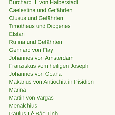
Burchard II. von Halberstadt
Caelestina und Gefährten
Clusus und Gefährten
Timotheus und Diogenes
Elstan
Rufina und Gefährten
Gennard von Flay
Johannes von Amsterdam
Franziskus vom heiligen Joseph
Johannes von Ocaña
Makarius von Antiochia in Pisidien
Marina
Martin von Vargas
Menalchius
Paulus Lê Bảo Tịnh