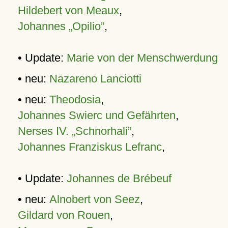
Hildebert von Meaux
,
Johannes „Opilio”
,
• Update:
Marie von der Menschwerdung
• neu:
Nazareno Lanciotti
• neu:
Theodosia
,
Johannes Swierc und Gefährten
,
Nerses IV. „Schnorhali”
,
Johannes Franziskus Lefranc
,
• Update:
Johannes de Brébeuf
• neu:
Alnobert von Seez
,
Gildard von Rouen
,