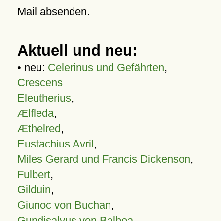
Mail absenden.
Aktuell und neu:
• neu:
Celerinus und Gefährten
,
Crescens
Eleutherius
,
Ælfleda
,
Æthelred
,
Eustachius Avril
,
Miles Gerard und Francis Dickenson
,
Fulbert
,
Gilduin
,
Giunoc von Buchan
,
Gundisalvus von Balboa
,