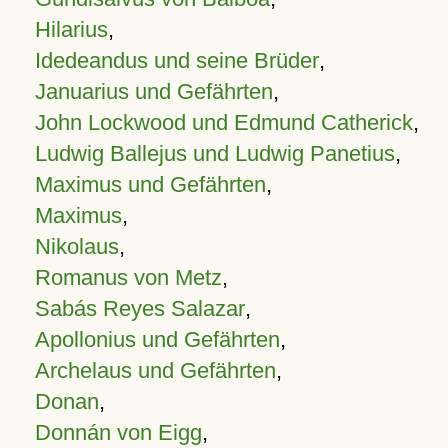
Hilarius
,
Idedeandus und seine Brüder
,
Januarius und Gefährten
,
John Lockwood und Edmund Catherick
,
Ludwig Ballejus und Ludwig Panetius
,
Maximus und Gefährten
,
Maximus
,
Nikolaus
,
Romanus von Metz
,
Sabás Reyes Salazar
,
Apollonius und Gefährten
,
Archelaus und Gefährten
,
Donan
,
Donnán von Eigg
,