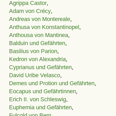
Agrippa Castor
,
Adam von Crécy
,
Andreas von Montereale
,
Anthusa von Konstantinopel
,
Anthousa von Mantinea
,
Balduin und Gefährten
,
Basilius von Parion
,
Kedron von Alexandria
,
Cyprianus und Gefährten
,
David Uribe Velasco
,
Demes und Protion und Gefährten
,
Eocapus und Gefährtinnen
,
Erich II. von Schleswig
,
Euphemia und Gefährten
,
Fulcold von Bern
,