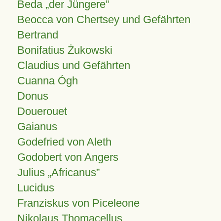
Beda „der Jüngere”
Beocca von Chertsey und Gefährten
Bertrand
Bonifatius Żukowski
Claudius und Gefährten
Cuanna Ógh
Donus
Douerouet
Gaianus
Godefried von Aleth
Godobert von Angers
Julius
Africanus
Lucidus
Franziskus von Piceleone
Nikolaus Thomacellus