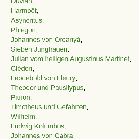
Duvian
,
Harmoët
,
Asyncritus
,
Phlegon
,
Johannes von Organyà
,
Sieben Jungfrauen
,
Julian vom heiligen Augustinus Martinet
,
Cléden
,
Leodebold von Fleury
,
Theodor und Pausilypus
,
Pitrion
,
Timotheus und Gefährten
,
Wilhelm
,
Ludwig Kolumbus
,
Johannes von Cabra
,