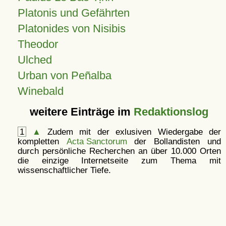
Platonis und Gefährten
Platonides von Nisibis
Theodor
Ulched
Urban von Peñalba
Winebald
weitere Einträge im
Redaktionslog
1
▲
Zudem mit der exlusiven Wiedergabe der
kompletten
Acta Sanctorum
der Bollandisten und
durch persönliche Recherchen an über 10.000 Orten
die einzige Internetseite zum Thema mit
wissenschaftlicher Tiefe.