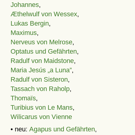
Johannes
,
Æthelwulf von Wessex
,
Lukas Bergin
,
Maximus
,
Nerveus von Melrose
,
Optatus und Gefährten
,
Radulf von Maidstone
,
Maria Jesús „a Luna”
,
Radulf von Sisteron
,
Tassach von Raholp
,
Thomaïs
,
Turibius von Le Mans
,
Wilicarus von Vienne
• neu:
Agapus und Gefährten
,