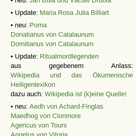
• neu:
Jan Bula und Václav Drbola
• Update:
Maria Rosa Julia Billiart
• neu:
Poma
Donatianus von Catalaunum
Domitianus von Catalaunum
• Update:
Ritualmordlegenden
aus gegebenem Anlass:
Wikipedia und das Ökumenische
Heiligenlexikon
dazu auch:
Wikipedia ist (k)eine Quelle!
• neu:
Aedh von Achard-Finglas
Maedhog von Clonmore
Agericus von Tours
Angelus von Vitoria