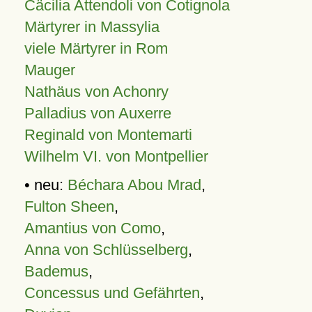
Cäcilia Attendoli von Cotignola
Märtyrer in Massylia
viele Märtyrer in Rom
Mauger
Nathäus von Achonry
Palladius von Auxerre
Reginald von Montemarti
Wilhelm VI. von Montpellier
• neu:
Béchara Abou Mrad
,
Fulton Sheen
,
Amantius von Como
,
Anna von Schlüsselberg
,
Bademus
,
Concessus und Gefährten
,