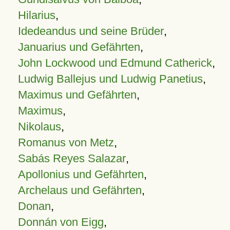
Hilarius
,
Idedeandus und seine Brüder
,
Januarius und Gefährten
,
John Lockwood und Edmund Catherick
,
Ludwig Ballejus und Ludwig Panetius
,
Maximus und Gefährten
,
Maximus
,
Nikolaus
,
Romanus von Metz
,
Sabás Reyes Salazar
,
Apollonius und Gefährten
,
Archelaus und Gefährten
,
Donan
,
Donnán von Eigg
,