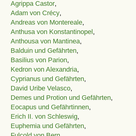
Agrippa Castor
,
Adam von Crécy
,
Andreas von Montereale
,
Anthusa von Konstantinopel
,
Anthousa von Mantinea
,
Balduin und Gefährten
,
Basilius von Parion
,
Kedron von Alexandria
,
Cyprianus und Gefährten
,
David Uribe Velasco
,
Demes und Protion und Gefährten
,
Eocapus und Gefährtinnen
,
Erich II. von Schleswig
,
Euphemia und Gefährten
,
Fulcold von Bern
,