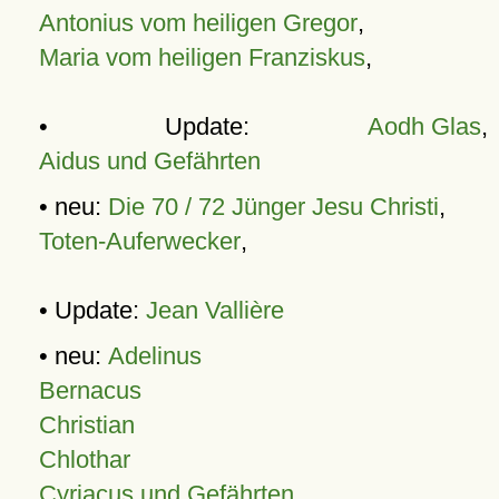
Antonius vom heiligen Gregor
,
Maria vom heiligen Franziskus
,
• Update:
Aodh Glas
,
Aidus und Gefährten
• neu:
Die 70 / 72 Jünger Jesu Christi
,
Toten-Auferwecker
,
• Update:
Jean Vallière
• neu:
Adelinus
Bernacus
Christian
Chlothar
Cyriacus und Gefährten