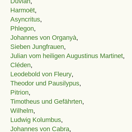
Duvian
,
Harmoët
,
Asyncritus
,
Phlegon
,
Johannes von Organyà
,
Sieben Jungfrauen
,
Julian vom heiligen Augustinus Martinet
,
Cléden
,
Leodebold von Fleury
,
Theodor und Pausilypus
,
Pitrion
,
Timotheus und Gefährten
,
Wilhelm
,
Ludwig Kolumbus
,
Johannes von Cabra
,