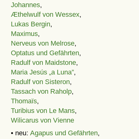
Johannes
,
Æthelwulf von Wessex
,
Lukas Bergin
,
Maximus
,
Nerveus von Melrose
,
Optatus und Gefährten
,
Radulf von Maidstone
,
Maria Jesús „a Luna”
,
Radulf von Sisteron
,
Tassach von Raholp
,
Thomaïs
,
Turibius von Le Mans
,
Wilicarus von Vienne
• neu:
Agapus und Gefährten
,