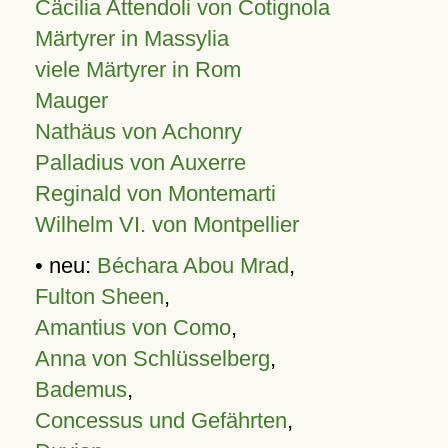
Cäcilia Attendoli von Cotignola
Märtyrer in Massylia
viele Märtyrer in Rom
Mauger
Nathäus von Achonry
Palladius von Auxerre
Reginald von Montemarti
Wilhelm VI. von Montpellier
• neu:
Béchara Abou Mrad
,
Fulton Sheen
,
Amantius von Como
,
Anna von Schlüsselberg
,
Bademus
,
Concessus und Gefährten
,