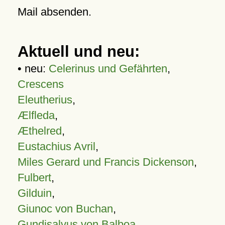
Mail absenden.
Aktuell und neu:
• neu:
Celerinus und Gefährten
,
Crescens
Eleutherius
,
Ælfleda
,
Æthelred
,
Eustachius Avril
,
Miles Gerard und Francis Dickenson
,
Fulbert
,
Gilduin
,
Giunoc von Buchan
,
Gundisalvus von Balboa
,