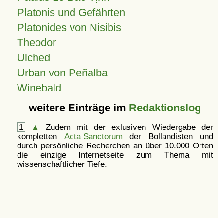
Platonis und Gefährten
Platonides von Nisibis
Theodor
Ulched
Urban von Peñalba
Winebald
weitere Einträge im
Redaktionslog
1
▲
Zudem mit der exlusiven Wiedergabe der
kompletten
Acta Sanctorum
der Bollandisten und
durch persönliche Recherchen an über 10.000 Orten
die einzige Internetseite zum Thema mit
wissenschaftlicher Tiefe.