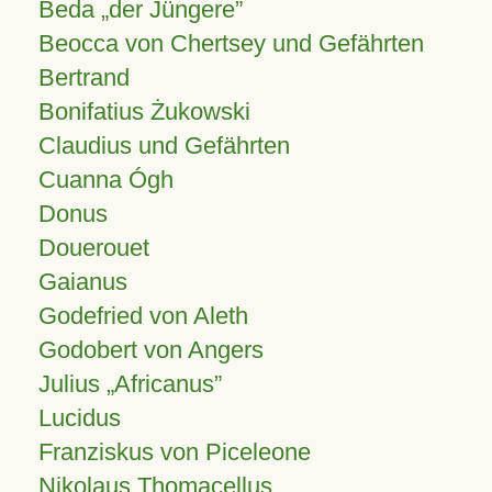
Beda „der Jüngere”
Beocca von Chertsey und Gefährten
Bertrand
Bonifatius Żukowski
Claudius und Gefährten
Cuanna Ógh
Donus
Douerouet
Gaianus
Godefried von Aleth
Godobert von Angers
Julius
Africanus
Lucidus
Franziskus von Piceleone
Nikolaus Thomacellus