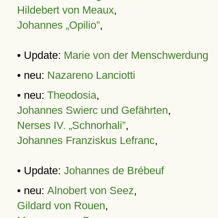
Hildebert von Meaux
,
Johannes „Opilio”
,
• Update:
Marie von der Menschwerdung
• neu:
Nazareno Lanciotti
• neu:
Theodosia
,
Johannes Swierc und Gefährten
,
Nerses IV. „Schnorhali”
,
Johannes Franziskus Lefranc
,
• Update:
Johannes de Brébeuf
• neu:
Alnobert von Seez
,
Gildard von Rouen
,