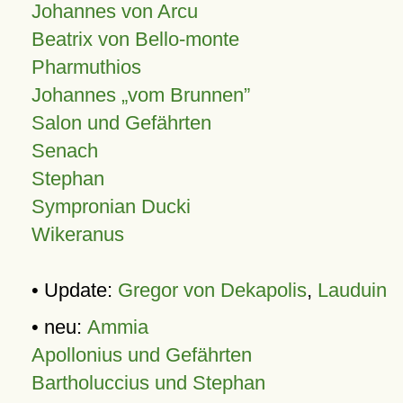
Johannes von Arcu
Beatrix von Bello-monte
Pharmuthios
Johannes
vom Brunnen
Salon und Gefährten
Senach
Stephan
Sympronian Ducki
Wikeranus
• Update:
Gregor von Dekapolis
,
Lauduin
• neu:
Ammia
Apollonius und Gefährten
Bartholuccius und Stephan