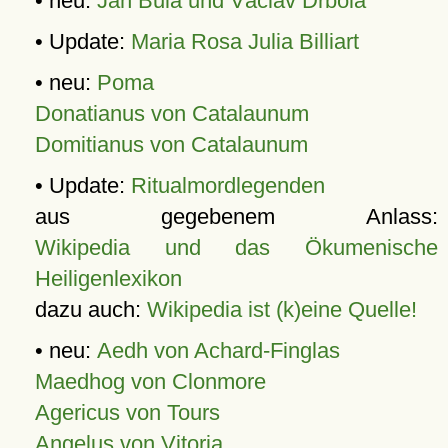
• neu:
Jan Bula und Václav Drbola
• Update:
Maria Rosa Julia Billiart
• neu:
Poma
Donatianus von Catalaunum
Domitianus von Catalaunum
• Update:
Ritualmordlegenden
aus gegebenem Anlass:
Wikipedia und das Ökumenische
Heiligenlexikon
dazu auch:
Wikipedia ist (k)eine Quelle!
• neu:
Aedh von Achard-Finglas
Maedhog von Clonmore
Agericus von Tours
Angelus von Vitoria