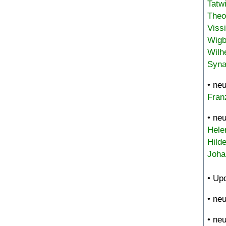
Tatw
Theo
Viss
Wigb
Wilh
Syna
• ne
Fran
• ne
Hele
Hild
Joha
• Up
• ne
• ne