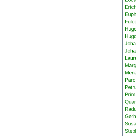
Eric
Euph
Fulc
Hug
Hugo
Joha
Joha
Laur
Marg
Mena
Parc
Petr
Prim
Quar
Radu
Gerh
Sus
Step