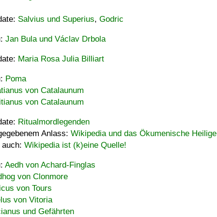
date:
Salvius und Superius
,
Godric
u:
Jan Bula und Václav Drbola
date:
Maria Rosa Julia Billiart
u:
Poma
tianus von Catalaunum
tianus von Catalaunum
date:
Ritualmordlegenden
gegebenem Anlass:
Wikipedia und das Ökumenische Heilige
 auch:
Wikipedia ist (k)eine Quelle!
u:
Aedh von Achard-Finglas
hog von Clonmore
icus von Tours
lus von Vitoria
ianus und Gefährten