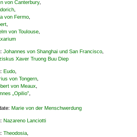
in von Canterbury
,
dorich
,
ia von Fermo
,
ert
,
elm von Toulouse
,
xarium
u:
Johannes von Shanghai und San Francisco
,
ziskus Xaver Truong Buu Diep
u:
Eudo
,
rius von Tongern
,
ebert von Meaux
,
nnes „Opilio”
,
date:
Marie von der Menschwerdung
u:
Nazareno Lanciotti
u:
Theodosia
,