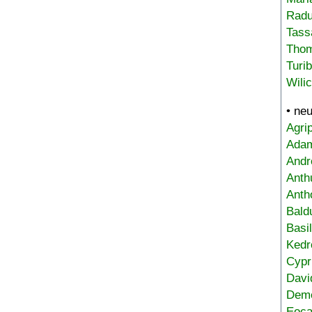
Radu
Tass
Tho
Turi
Wili
• ne
Agri
Adam
Andr
Anth
Anth
Bald
Basi
Kedr
Cypr
Davi
Deme
Eoca