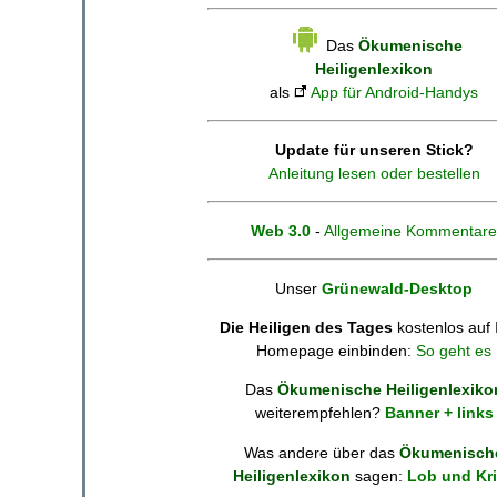
Das
Ökumenische
Heiligenlexikon
als
App für Android-Handys
Update für unseren Stick?
Anleitung lesen oder bestellen
Web 3.0
-
Allgemeine Kommentare
Unser
Grünewald-Desktop
Die Heiligen des Tages
kostenlos auf 
Homepage einbinden:
So geht es
Das
Ökumenische Heiligenlexiko
weiterempfehlen?
Banner + links
Was andere über das
Ökumenisch
Heiligenlexikon
sagen:
Lob und Kri