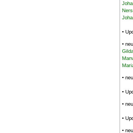
Joha
Ners
Joha
• Up
• ne
Gild
Manv
Mari
• ne
• Up
• ne
• Up
• ne