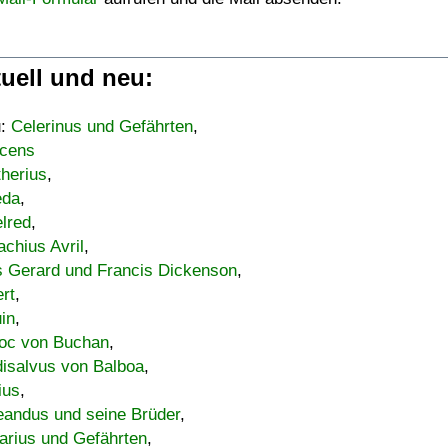
uell und neu:
u:
Celerinus und Gefährten
,
cens
therius
,
eda
,
lred
,
achius Avril
,
s Gerard und Francis Dickenson
,
ert
,
uin
,
oc von Buchan
,
isalvus von Balboa
,
ius
,
eandus und seine Brüder
,
arius und Gefährten
,