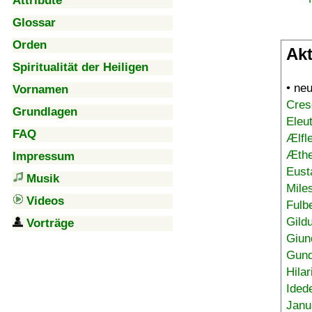
Attribute
Glossar
Orden
Akt
Spiritualität der Heiligen
• ne
Vornamen
Cres
Grundlagen
Eleu
FAQ
Ælfl
Æthe
Impressum
Eust
Musik
Mile
Videos
Fulb
Gild
Vorträge
Giun
Gund
Hilar
Ided
Janu