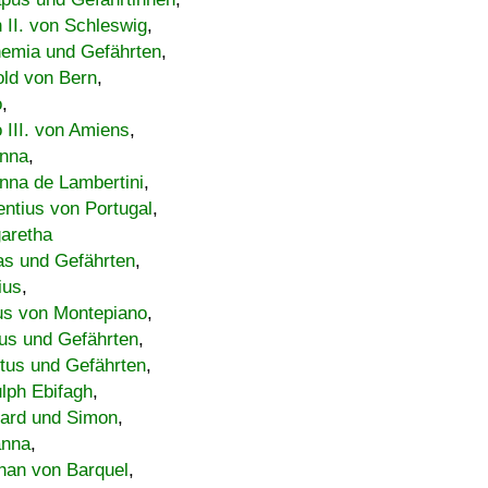
h II. von Schleswig
,
emia und Gefährten
,
old von Bern
,
o
,
 III. von Amiens
,
nna
,
nna de Lambertini
,
entius von Portugal
,
aretha
s und Gefährten
,
ius
,
us von Montepiano
,
us und Gefährten
,
tus und Gefährten
,
lph Ebifagh
,
ard und Simon
,
anna
,
han von Barquel
,