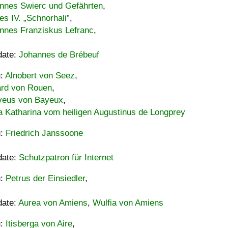
nnes Swierc und Gefährten
,
es IV. „Schnorhali”
,
nnes Franziskus Lefranc
,
date:
Johannes de Brébeuf
u:
Alnobert von Seez
,
ard von Rouen
,
eus von Bayeux
,
a Katharina vom heiligen Augustinus de Longprey
u:
Friedrich Janssoone
date:
Schutzpatron für Internet
u:
Petrus der Einsiedler
,
date:
Aurea von Amiens
,
Wulfia von Amiens
u:
Itisberga von Aire
,