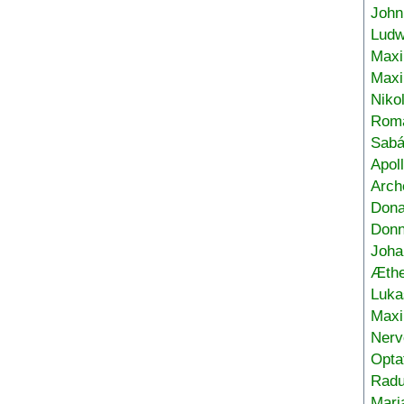
John
Ludw
Maxi
Max
Niko
Roma
Sabá
Apol
Arch
Don
Donn
Joha
Æthe
Luka
Max
Nerv
Opta
Radu
Mari