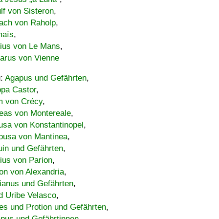
lf von Sisteron
,
ach von Raholp
,
maïs
,
bius von Le Mans
,
carus von Vienne
u:
Agapus und Gefährten
,
ppa Castor
,
 von Crécy
,
eas von Montereale
,
usa von Konstantinopel
,
ousa von Mantinea
,
uin und Gefährten
,
lius von Parion
,
on von Alexandria
,
ianus und Gefährten
,
d Uribe Velasco
,
s und Protion und Gefährten
,
pus und Gefährtinnen
,