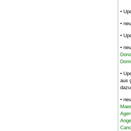
• Up
• ne
• Up
• ne
Dona
Domi
• Up
aus 
dazu
• ne
Maed
Ager
Ange
Canc