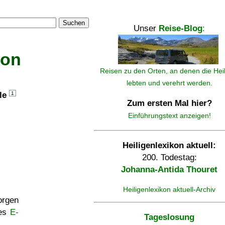
Suchen
Unser
Reise-Blog
:
kon
Reisen zu den Orten, an denen die Hei
lebten und verehrt werden.
lle
1
Zum ersten Mal hier?
Einführungstext anzeigen!
Heiligenlexikon aktuell:
200. Todestag:
Johanna-Antida Thouret
Heiligenlexikon aktuell-Archiv
rgen
ses
E-
Tageslosung