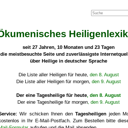
Ökumenisches Heiligenlexi
seit
27 Jahren, 10 Monaten und 23 Tagen
die meistbesuchte Seite und zuverlässigste Internetque
über Heilige in deutscher Sprache
Die Liste aller Heiligen für heute,
den 8. August
Die Liste aller Heiligen für morgen,
den 9. August
Der eine Tagesheilige für heute
, den 8. August
Der eine Tagesheilige für morgen
, den 9. August
Service:
Wir schicken Ihnen den
Tagesheiligen
jeden Mo
kostenlos in Ihr E-Mail-Postfach. Zum Bestellen bitte die
Mail-Formular
aufrufen und die Mail absenden.