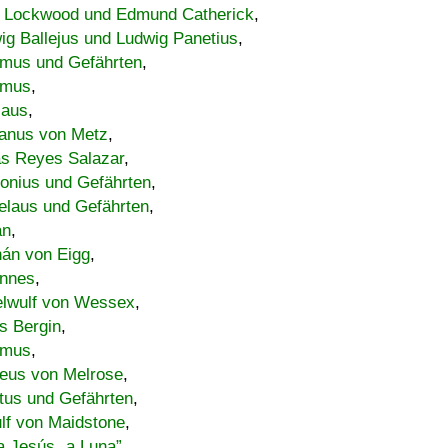
 Lockwood und Edmund Catherick
,
ig Ballejus und Ludwig Panetius
,
mus und Gefährten
,
imus
,
laus
,
nus von Metz
,
s Reyes Salazar
,
lonius und Gefährten
,
elaus und Gefährten
,
an
,
án von Eigg
,
nnes
,
lwulf von Wessex
,
s Bergin
,
imus
,
eus von Melrose
,
tus und Gefährten
,
lf von Maidstone
,
a Jesús „a Luna”
,