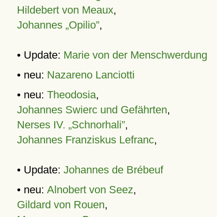
Hildebert von Meaux
,
Johannes „Opilio”
,
• Update:
Marie von der Menschwerdung
• neu:
Nazareno Lanciotti
• neu:
Theodosia
,
Johannes Swierc und Gefährten
,
Nerses IV. „Schnorhali”
,
Johannes Franziskus Lefranc
,
• Update:
Johannes de Brébeuf
• neu:
Alnobert von Seez
,
Gildard von Rouen
,