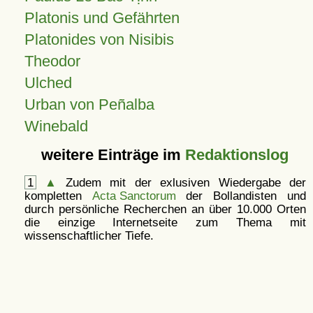
Platonis und Gefährten
Platonides von Nisibis
Theodor
Ulched
Urban von Peñalba
Winebald
weitere Einträge im
Redaktionslog
1
▲
Zudem mit der exlusiven Wiedergabe der
kompletten
Acta Sanctorum
der Bollandisten und
durch persönliche Recherchen an über 10.000 Orten
die einzige Internetseite zum Thema mit
wissenschaftlicher Tiefe.