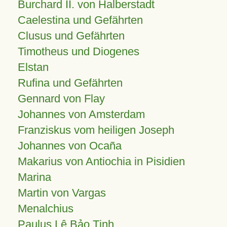
Burchard II. von Halberstadt
Caelestina und Gefährten
Clusus und Gefährten
Timotheus und Diogenes
Elstan
Rufina und Gefährten
Gennard von Flay
Johannes von Amsterdam
Franziskus vom heiligen Joseph
Johannes von Ocaña
Makarius von Antiochia in Pisidien
Marina
Martin von Vargas
Menalchius
Paulus Lê Bảo Tịnh