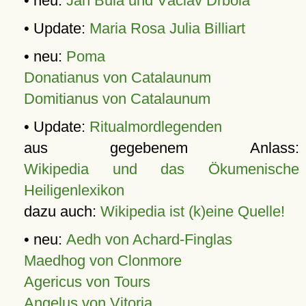
• neu:
Jan Bula und Václav Drbola
• Update:
Maria Rosa Julia Billiart
• neu:
Poma
Donatianus von Catalaunum
Domitianus von Catalaunum
• Update:
Ritualmordlegenden
aus gegebenem Anlass:
Wikipedia und das Ökumenische
Heiligenlexikon
dazu auch:
Wikipedia ist (k)eine Quelle!
• neu:
Aedh von Achard-Finglas
Maedhog von Clonmore
Agericus von Tours
Angelus von Vitoria