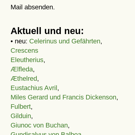
Mail absenden.
Aktuell und neu:
• neu:
Celerinus und Gefährten
,
Crescens
Eleutherius
,
Ælfleda
,
Æthelred
,
Eustachius Avril
,
Miles Gerard und Francis Dickenson
,
Fulbert
,
Gilduin
,
Giunoc von Buchan
,
Gundisalvus von Balboa
,