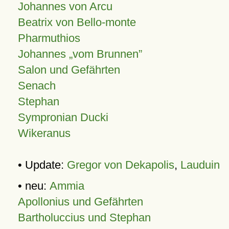
Johannes von Arcu
Beatrix von Bello-monte
Pharmuthios
Johannes
vom Brunnen
Salon und Gefährten
Senach
Stephan
Sympronian Ducki
Wikeranus
• Update:
Gregor von Dekapolis
,
Lauduin
• neu:
Ammia
Apollonius und Gefährten
Bartholuccius und Stephan