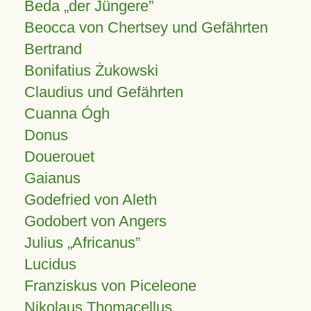
Beda „der Jüngere”
Beocca von Chertsey und Gefährten
Bertrand
Bonifatius Żukowski
Claudius und Gefährten
Cuanna Ógh
Donus
Douerouet
Gaianus
Godefried von Aleth
Godobert von Angers
Julius
Africanus
Lucidus
Franziskus von Piceleone
Nikolaus Thomacellus