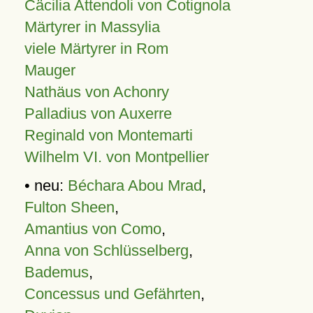
Cäcilia Attendoli von Cotignola
Märtyrer in Massylia
viele Märtyrer in Rom
Mauger
Nathäus von Achonry
Palladius von Auxerre
Reginald von Montemarti
Wilhelm VI. von Montpellier
• neu:
Béchara Abou Mrad
,
Fulton Sheen
,
Amantius von Como
,
Anna von Schlüsselberg
,
Bademus
,
Concessus und Gefährten
,