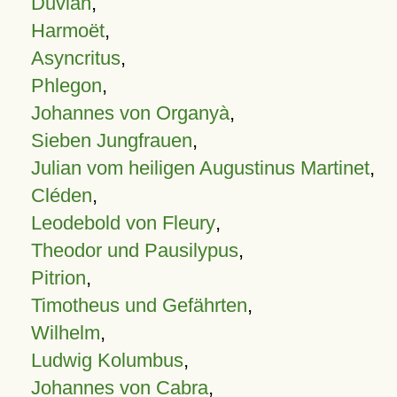
Duvian
,
Harmoët
,
Asyncritus
,
Phlegon
,
Johannes von Organyà
,
Sieben Jungfrauen
,
Julian vom heiligen Augustinus Martinet
,
Cléden
,
Leodebold von Fleury
,
Theodor und Pausilypus
,
Pitrion
,
Timotheus und Gefährten
,
Wilhelm
,
Ludwig Kolumbus
,
Johannes von Cabra
,