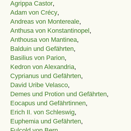
Agrippa Castor
,
Adam von Crécy
,
Andreas von Montereale
,
Anthusa von Konstantinopel
,
Anthousa von Mantinea
,
Balduin und Gefährten
,
Basilius von Parion
,
Kedron von Alexandria
,
Cyprianus und Gefährten
,
David Uribe Velasco
,
Demes und Protion und Gefährten
,
Eocapus und Gefährtinnen
,
Erich II. von Schleswig
,
Euphemia und Gefährten
,
Fulcold von Bern
,