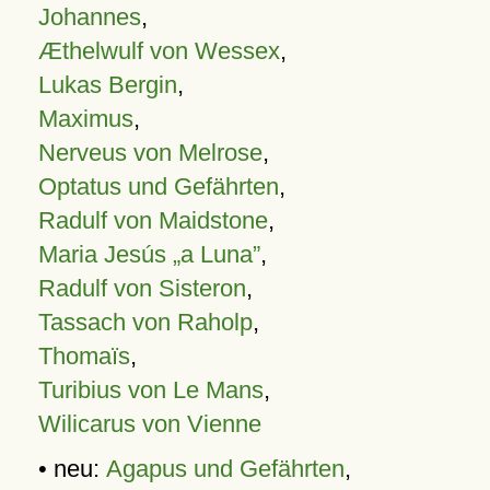
Johannes
,
Æthelwulf von Wessex
,
Lukas Bergin
,
Maximus
,
Nerveus von Melrose
,
Optatus und Gefährten
,
Radulf von Maidstone
,
Maria Jesús „a Luna”
,
Radulf von Sisteron
,
Tassach von Raholp
,
Thomaïs
,
Turibius von Le Mans
,
Wilicarus von Vienne
• neu:
Agapus und Gefährten
,