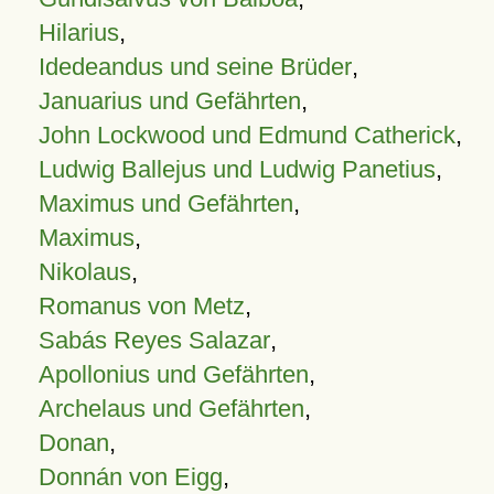
Hilarius
,
Idedeandus und seine Brüder
,
Januarius und Gefährten
,
John Lockwood und Edmund Catherick
,
Ludwig Ballejus und Ludwig Panetius
,
Maximus und Gefährten
,
Maximus
,
Nikolaus
,
Romanus von Metz
,
Sabás Reyes Salazar
,
Apollonius und Gefährten
,
Archelaus und Gefährten
,
Donan
,
Donnán von Eigg
,