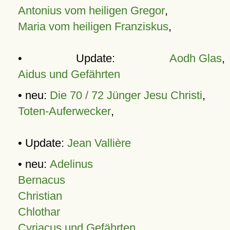
Antonius vom heiligen Gregor
,
Maria vom heiligen Franziskus
,
• Update:
Aodh Glas
,
Aidus und Gefährten
• neu:
Die 70 / 72 Jünger Jesu Christi
,
Toten-Auferwecker
,
• Update:
Jean Vallière
• neu:
Adelinus
Bernacus
Christian
Chlothar
Cyriacus und Gefährten