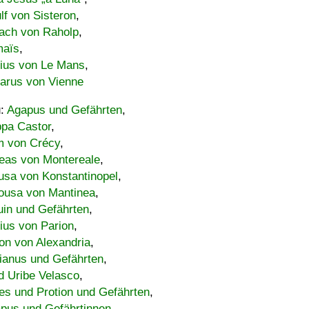
lf von Sisteron
,
ach von Raholp
,
maïs
,
bius von Le Mans
,
carus von Vienne
u:
Agapus und Gefährten
,
ppa Castor
,
 von Crécy
,
eas von Montereale
,
usa von Konstantinopel
,
ousa von Mantinea
,
uin und Gefährten
,
lius von Parion
,
on von Alexandria
,
ianus und Gefährten
,
d Uribe Velasco
,
s und Protion und Gefährten
,
pus und Gefährtinnen
,