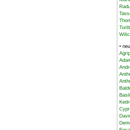
Radu
Tass
Tho
Turi
Wili
• ne
Agri
Adam
Andr
Anth
Anth
Bald
Basi
Kedr
Cypr
Davi
Deme
Eoca