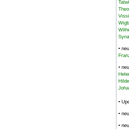
Tatw
Theo
Viss
Wigb
Wilh
Syna
• ne
Fran
• ne
Hele
Hild
Joha
• Up
• ne
• ne