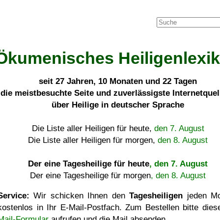
Ökumenisches Heiligenlexi
seit
27 Jahren, 10 Monaten und 22 Tagen
die meistbesuchte Seite und zuverlässigste Internetque
über Heilige in deutscher Sprache
Die Liste aller Heiligen für heute,
den 7. August
Die Liste aller Heiligen für morgen,
den 8. August
Der eine Tagesheilige für heute
, den 7. August
Der eine Tagesheilige für morgen
, den 8. August
Service:
Wir schicken Ihnen den
Tagesheiligen
jeden Mo
kostenlos in Ihr E-Mail-Postfach. Zum Bestellen bitte die
Mail-Formular
aufrufen und die Mail absenden.