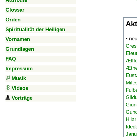
Attribute
Glossar
Orden
Akt
Spiritualität der Heiligen
• ne
Vornamen
Cres
Grundlagen
Eleu
FAQ
Ælfl
Æthe
Impressum
Eust
Musik
Mile
Videos
Fulb
Gild
Vorträge
Giun
Gund
Hilar
Ided
Janu