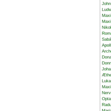
John
Ludw
Maxi
Max
Niko
Roma
Sabá
Apol
Arch
Don
Donn
Joha
Æthe
Luka
Max
Nerv
Opta
Radu
Mari