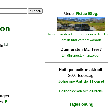
Suchen
Unser
Reise-Blog
:
kon
Reisen zu den Orten, an denen die Hei
lebten und verehrt werden.
lle
1
Zum ersten Mal hier?
Einführungstext anzeigen!
Heiligenlexikon aktuell:
200. Todestag:
Johanna-Antida Thouret
Heiligenlexikon aktuell-Archiv
rgen
ses
E-
Tageslosung