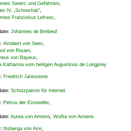
nnes Swierc und Gefährten
,
es IV. „Schnorhali”
,
nnes Franziskus Lefranc
,
date:
Johannes de Brébeuf
u:
Alnobert von Seez
,
ard von Rouen
,
eus von Bayeux
,
a Katharina vom heiligen Augustinus de Longprey
u:
Friedrich Janssoone
date:
Schutzpatron für Internet
u:
Petrus der Einsiedler
,
date:
Aurea von Amiens
,
Wulfia von Amiens
u:
Itisberga von Aire
,