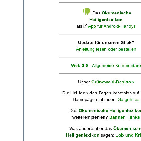
Das
Ökumenische
Heiligenlexikon
als
App für Android-Handys
Update für unseren Stick?
Anleitung lesen oder bestellen
Web 3.0
-
Allgemeine Kommentare
Unser
Grünewald-Desktop
Die Heiligen des Tages
kostenlos auf 
Homepage einbinden:
So geht es
Das
Ökumenische Heiligenlexiko
weiterempfehlen?
Banner + links
Was andere über das
Ökumenisch
Heiligenlexikon
sagen:
Lob und Kri