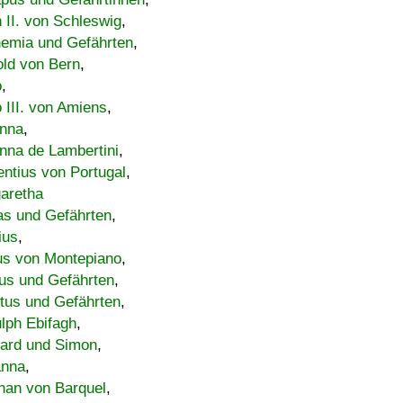
h II. von Schleswig
,
emia und Gefährten
,
old von Bern
,
o
,
 III. von Amiens
,
nna
,
nna de Lambertini
,
entius von Portugal
,
aretha
s und Gefährten
,
ius
,
us von Montepiano
,
us und Gefährten
,
tus und Gefährten
,
lph Ebifagh
,
ard und Simon
,
anna
,
han von Barquel
,