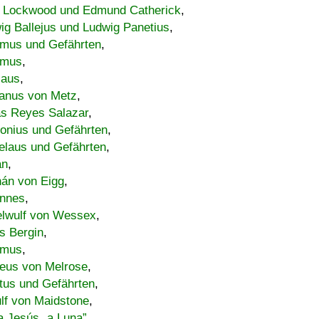
 Lockwood und Edmund Catherick
,
ig Ballejus und Ludwig Panetius
,
mus und Gefährten
,
imus
,
laus
,
nus von Metz
,
s Reyes Salazar
,
lonius und Gefährten
,
elaus und Gefährten
,
an
,
án von Eigg
,
nnes
,
lwulf von Wessex
,
s Bergin
,
imus
,
eus von Melrose
,
tus und Gefährten
,
lf von Maidstone
,
a Jesús „a Luna”
,