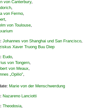
in von Canterbury
,
dorich
,
ia von Fermo
,
ert
,
elm von Toulouse
,
xarium
u:
Johannes von Shanghai und San Francisco
,
ziskus Xaver Truong Buu Diep
u:
Eudo
,
rius von Tongern
,
ebert von Meaux
,
nnes „Opilio”
,
date:
Marie von der Menschwerdung
u:
Nazareno Lanciotti
u:
Theodosia
,