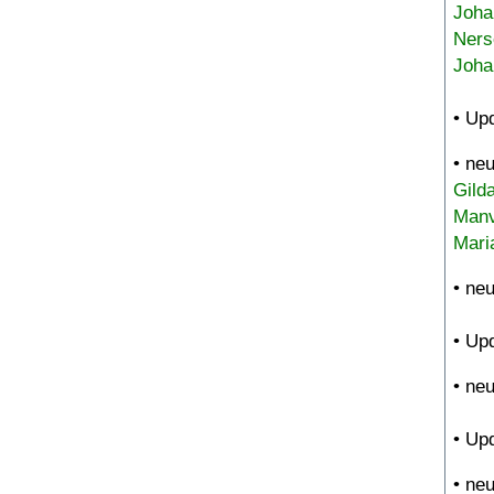
Joha
Ners
Joha
• Up
• ne
Gild
Manv
Mari
• ne
• Up
• ne
• Up
• ne