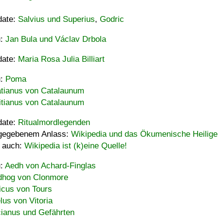
date:
Salvius und Superius
,
Godric
u:
Jan Bula und Václav Drbola
date:
Maria Rosa Julia Billiart
u:
Poma
tianus von Catalaunum
tianus von Catalaunum
date:
Ritualmordlegenden
gegebenem Anlass:
Wikipedia und das Ökumenische Heilige
 auch:
Wikipedia ist (k)eine Quelle!
u:
Aedh von Achard-Finglas
hog von Clonmore
icus von Tours
lus von Vitoria
ianus und Gefährten