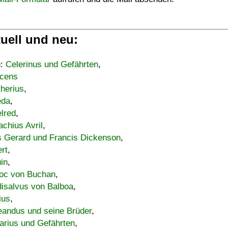
uell und neu:
u:
Celerinus und Gefährten
,
cens
therius
,
eda
,
lred
,
achius Avril
,
s Gerard und Francis Dickenson
,
ert
,
uin
,
oc von Buchan
,
isalvus von Balboa
,
ius
,
eandus und seine Brüder
,
arius und Gefährten
,