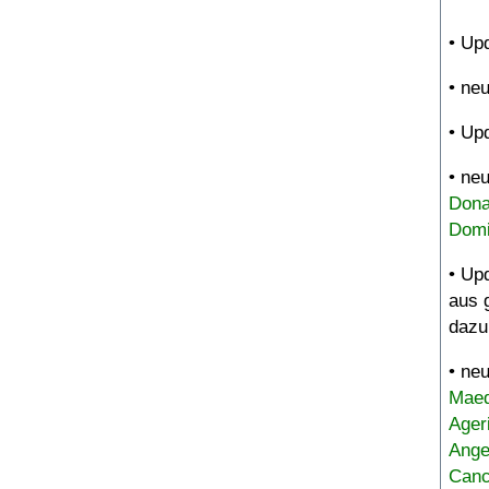
• Up
• ne
• Up
• ne
Dona
Domi
• Up
aus 
dazu
• ne
Maed
Ager
Ange
Canc