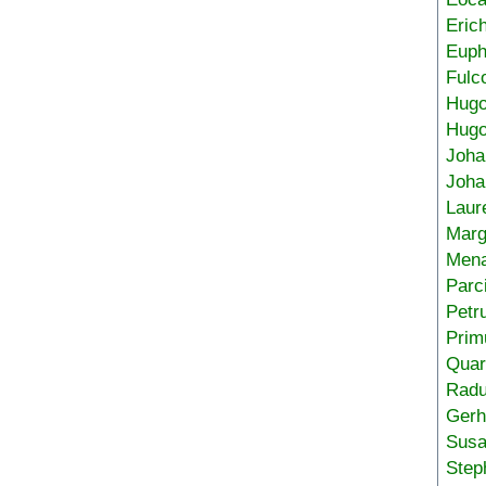
Eric
Euph
Fulc
Hug
Hugo
Joha
Joha
Laur
Marg
Mena
Parc
Petr
Prim
Quar
Radu
Gerh
Sus
Step