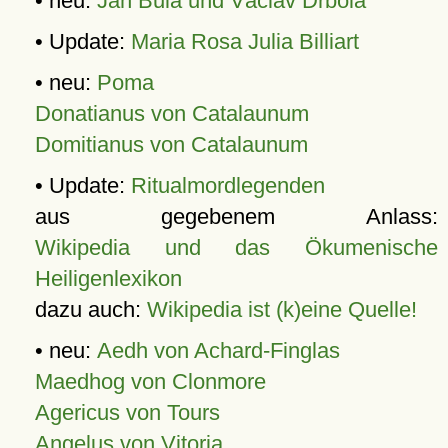
• neu:
Jan Bula und Václav Drbola
• Update:
Maria Rosa Julia Billiart
• neu:
Poma
Donatianus von Catalaunum
Domitianus von Catalaunum
• Update:
Ritualmordlegenden
aus gegebenem Anlass:
Wikipedia und das Ökumenische
Heiligenlexikon
dazu auch:
Wikipedia ist (k)eine Quelle!
• neu:
Aedh von Achard-Finglas
Maedhog von Clonmore
Agericus von Tours
Angelus von Vitoria