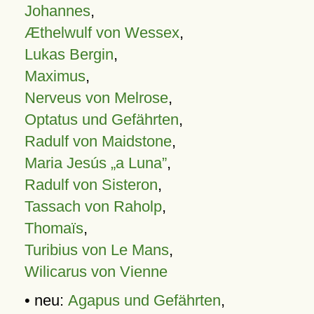
Johannes
,
Æthelwulf von Wessex
,
Lukas Bergin
,
Maximus
,
Nerveus von Melrose
,
Optatus und Gefährten
,
Radulf von Maidstone
,
Maria Jesús „a Luna”
,
Radulf von Sisteron
,
Tassach von Raholp
,
Thomaïs
,
Turibius von Le Mans
,
Wilicarus von Vienne
• neu:
Agapus und Gefährten
,