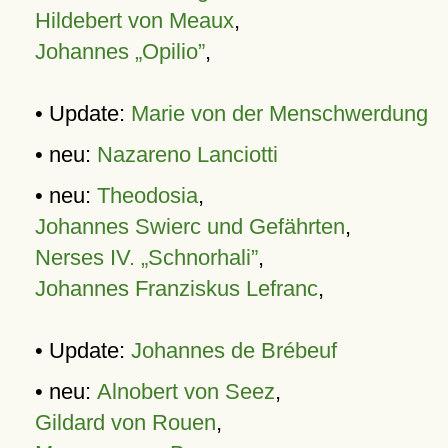
Hildebert von Meaux
,
Johannes „Opilio”
,
• Update:
Marie von der Menschwerdung
• neu:
Nazareno Lanciotti
• neu:
Theodosia
,
Johannes Swierc und Gefährten
,
Nerses IV. „Schnorhali”
,
Johannes Franziskus Lefranc
,
• Update:
Johannes de Brébeuf
• neu:
Alnobert von Seez
,
Gildard von Rouen
,