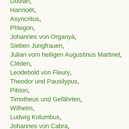
Duvian
,
Harmoët
,
Asyncritus
,
Phlegon
,
Johannes von Organyà
,
Sieben Jungfrauen
,
Julian vom heiligen Augustinus Martinet
,
Cléden
,
Leodebold von Fleury
,
Theodor und Pausilypus
,
Pitrion
,
Timotheus und Gefährten
,
Wilhelm
,
Ludwig Kolumbus
,
Johannes von Cabra
,