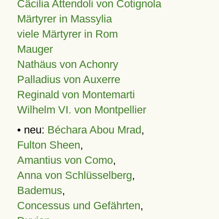
Cäcilia Attendoli von Cotignola
Märtyrer in Massylia
viele Märtyrer in Rom
Mauger
Nathäus von Achonry
Palladius von Auxerre
Reginald von Montemarti
Wilhelm VI. von Montpellier
• neu:
Béchara Abou Mrad
,
Fulton Sheen
,
Amantius von Como
,
Anna von Schlüsselberg
,
Bademus
,
Concessus und Gefährten
,