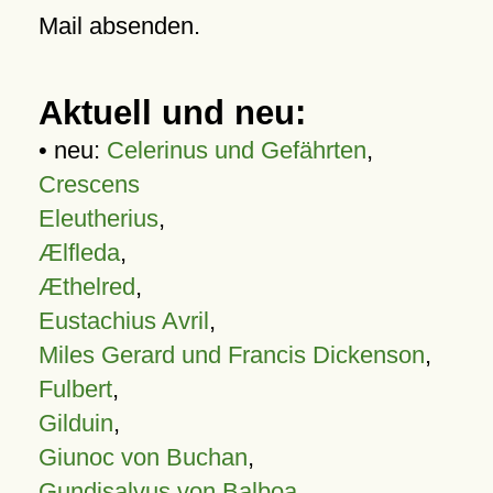
Mail absenden.
Aktuell und neu:
• neu:
Celerinus und Gefährten
,
Crescens
Eleutherius
,
Ælfleda
,
Æthelred
,
Eustachius Avril
,
Miles Gerard und Francis Dickenson
,
Fulbert
,
Gilduin
,
Giunoc von Buchan
,
Gundisalvus von Balboa
,