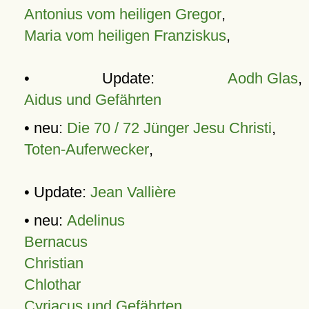
Antonius vom heiligen Gregor
,
Maria vom heiligen Franziskus
,
• Update:
Aodh Glas
,
Aidus und Gefährten
• neu:
Die 70 / 72 Jünger Jesu Christi
,
Toten-Auferwecker
,
• Update:
Jean Vallière
• neu:
Adelinus
Bernacus
Christian
Chlothar
Cyriacus und Gefährten