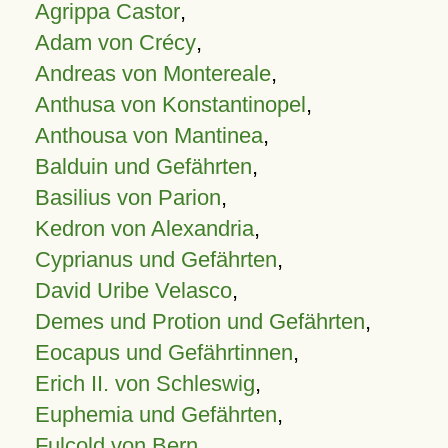
Agrippa Castor
,
Adam von Crécy
,
Andreas von Montereale
,
Anthusa von Konstantinopel
,
Anthousa von Mantinea
,
Balduin und Gefährten
,
Basilius von Parion
,
Kedron von Alexandria
,
Cyprianus und Gefährten
,
David Uribe Velasco
,
Demes und Protion und Gefährten
,
Eocapus und Gefährtinnen
,
Erich II. von Schleswig
,
Euphemia und Gefährten
,
Fulcold von Bern
,