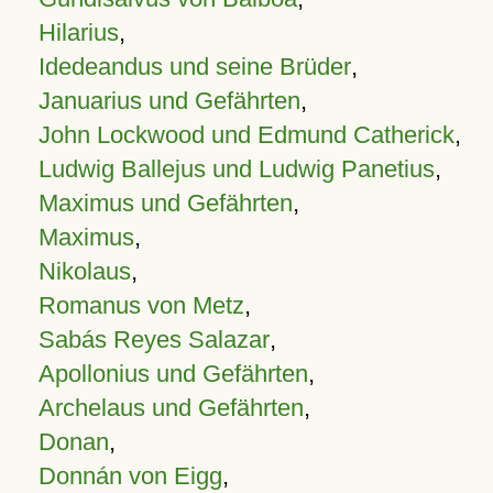
Hilarius
,
Idedeandus und seine Brüder
,
Januarius und Gefährten
,
John Lockwood und Edmund Catherick
,
Ludwig Ballejus und Ludwig Panetius
,
Maximus und Gefährten
,
Maximus
,
Nikolaus
,
Romanus von Metz
,
Sabás Reyes Salazar
,
Apollonius und Gefährten
,
Archelaus und Gefährten
,
Donan
,
Donnán von Eigg
,