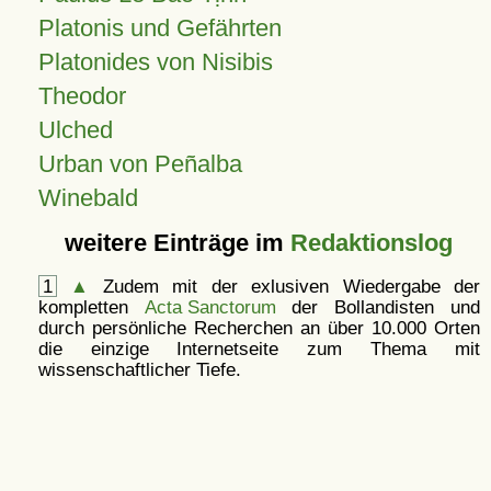
Platonis und Gefährten
Platonides von Nisibis
Theodor
Ulched
Urban von Peñalba
Winebald
weitere Einträge im
Redaktionslog
1
▲
Zudem mit der exlusiven Wiedergabe der
kompletten
Acta Sanctorum
der Bollandisten und
durch persönliche Recherchen an über 10.000 Orten
die einzige Internetseite zum Thema mit
wissenschaftlicher Tiefe.