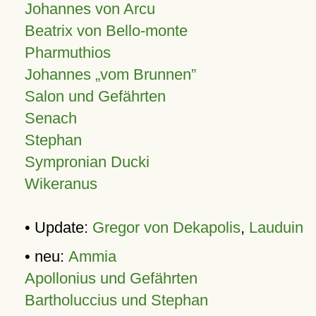
Johannes von Arcu
Beatrix von Bello-monte
Pharmuthios
Johannes
vom Brunnen
Salon und Gefährten
Senach
Stephan
Sympronian Ducki
Wikeranus
• Update:
Gregor von Dekapolis
,
Lauduin
• neu:
Ammia
Apollonius und Gefährten
Bartholuccius und Stephan