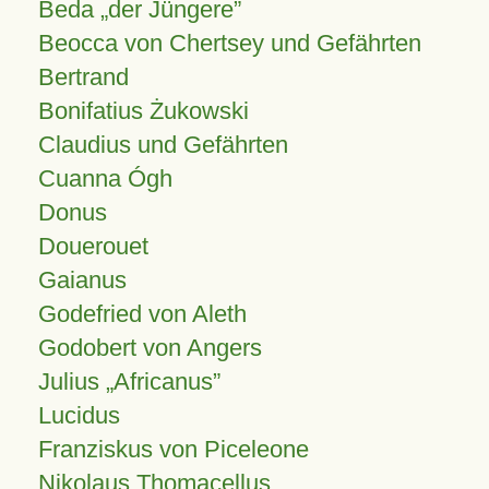
Beda „der Jüngere”
Beocca von Chertsey und Gefährten
Bertrand
Bonifatius Żukowski
Claudius und Gefährten
Cuanna Ógh
Donus
Douerouet
Gaianus
Godefried von Aleth
Godobert von Angers
Julius
Africanus
Lucidus
Franziskus von Piceleone
Nikolaus Thomacellus