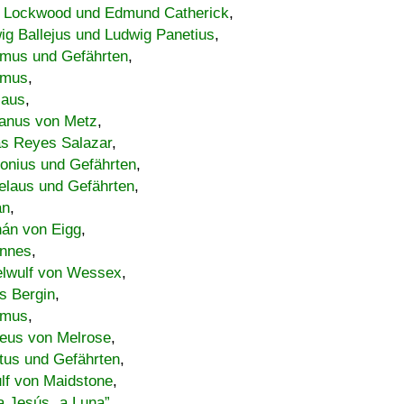
 Lockwood und Edmund Catherick
,
ig Ballejus und Ludwig Panetius
,
mus und Gefährten
,
imus
,
laus
,
nus von Metz
,
s Reyes Salazar
,
lonius und Gefährten
,
elaus und Gefährten
,
an
,
án von Eigg
,
nnes
,
lwulf von Wessex
,
s Bergin
,
imus
,
eus von Melrose
,
tus und Gefährten
,
lf von Maidstone
,
a Jesús „a Luna”
,