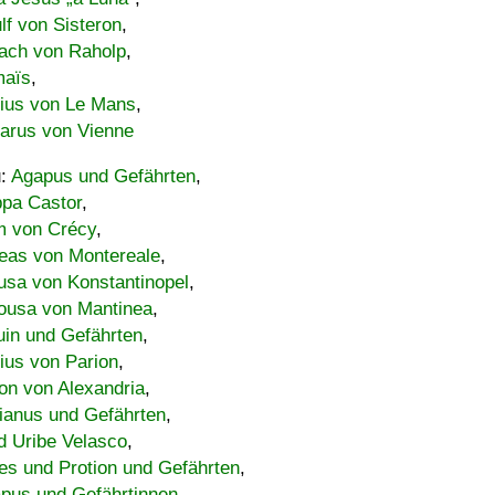
lf von Sisteron
,
ach von Raholp
,
maïs
,
bius von Le Mans
,
carus von Vienne
u:
Agapus und Gefährten
,
ppa Castor
,
 von Crécy
,
eas von Montereale
,
usa von Konstantinopel
,
ousa von Mantinea
,
uin und Gefährten
,
lius von Parion
,
on von Alexandria
,
ianus und Gefährten
,
d Uribe Velasco
,
s und Protion und Gefährten
,
pus und Gefährtinnen
,