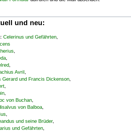
uell und neu:
u:
Celerinus und Gefährten
,
cens
therius
,
eda
,
lred
,
achius Avril
,
s Gerard und Francis Dickenson
,
ert
,
uin
,
oc von Buchan
,
isalvus von Balboa
,
ius
,
eandus und seine Brüder
,
arius und Gefährten
,