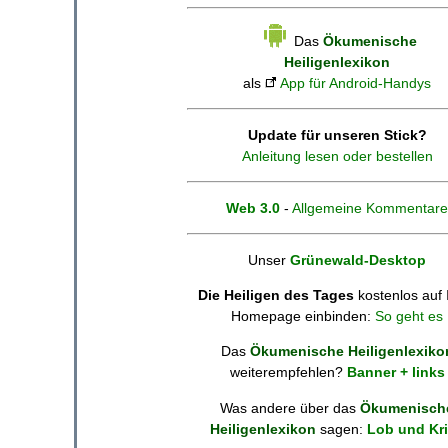
Das
Ökumenische
Heiligenlexikon
als
App für Android-Handys
Update für unseren Stick?
Anleitung lesen oder bestellen
Web 3.0
-
Allgemeine Kommentare
Unser
Grünewald-Desktop
Die Heiligen des Tages
kostenlos auf 
Homepage einbinden:
So geht es
Das
Ökumenische Heiligenlexiko
weiterempfehlen?
Banner + links
Was andere über das
Ökumenisch
Heiligenlexikon
sagen:
Lob und Kri