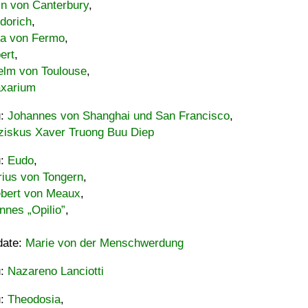
in von Canterbury
,
dorich
,
ia von Fermo
,
ert
,
elm von Toulouse
,
xarium
u:
Johannes von Shanghai und San Francisco
,
ziskus Xaver Truong Buu Diep
u:
Eudo
,
rius von Tongern
,
ebert von Meaux
,
nnes „Opilio”
,
date:
Marie von der Menschwerdung
u:
Nazareno Lanciotti
u:
Theodosia
,