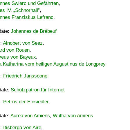
nnes Swierc und Gefährten
,
es IV. „Schnorhali”
,
nnes Franziskus Lefranc
,
date:
Johannes de Brébeuf
u:
Alnobert von Seez
,
ard von Rouen
,
eus von Bayeux
,
a Katharina vom heiligen Augustinus de Longprey
u:
Friedrich Janssoone
date:
Schutzpatron für Internet
u:
Petrus der Einsiedler
,
date:
Aurea von Amiens
,
Wulfia von Amiens
u:
Itisberga von Aire
,