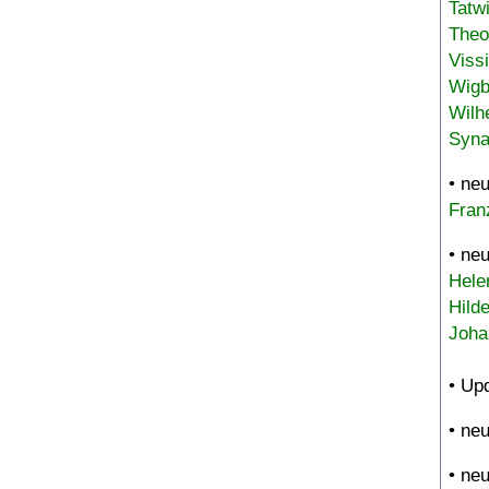
Tatw
Theo
Viss
Wigb
Wilh
Syna
• ne
Fran
• ne
Hele
Hild
Joha
• Up
• ne
• ne