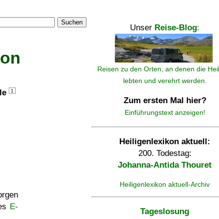
Suchen
Unser
Reise-Blog
:
kon
Reisen zu den Orten, an denen die Hei
lebten und verehrt werden.
lle
1
Zum ersten Mal hier?
Einführungstext anzeigen!
Heiligenlexikon aktuell:
200. Todestag:
Johanna-Antida Thouret
Heiligenlexikon aktuell-Archiv
rgen
ses
E-
Tageslosung