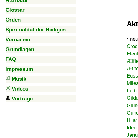
Attribute
Glossar
Orden
Akt
Spiritualität der Heiligen
• ne
Vornamen
Cres
Grundlagen
Eleu
FAQ
Ælfl
Æthe
Impressum
Eust
Musik
Mile
Videos
Fulb
Gild
Vorträge
Giun
Gund
Hilar
Ided
Janu