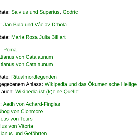
date:
Salvius und Superius
,
Godric
u:
Jan Bula und Václav Drbola
date:
Maria Rosa Julia Billiart
u:
Poma
tianus von Catalaunum
tianus von Catalaunum
date:
Ritualmordlegenden
gegebenem Anlass:
Wikipedia und das Ökumenische Heilige
 auch:
Wikipedia ist (k)eine Quelle!
u:
Aedh von Achard-Finglas
hog von Clonmore
icus von Tours
lus von Vitoria
ianus und Gefährten