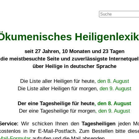
Ökumenisches Heiligenlexi
seit
27 Jahren, 10 Monaten und 23 Tagen
die meistbesuchte Seite und zuverlässigste Internetque
über Heilige in deutscher Sprache
Die Liste aller Heiligen für heute,
den 8. August
Die Liste aller Heiligen für morgen,
den 9. August
Der eine Tagesheilige für heute
, den 8. August
Der eine Tagesheilige für morgen
, den 9. August
Service:
Wir schicken Ihnen den
Tagesheiligen
jeden Mo
kostenlos in Ihr E-Mail-Postfach. Zum Bestellen bitte die
Mail-Formular
aufrufen und die Mail absenden.