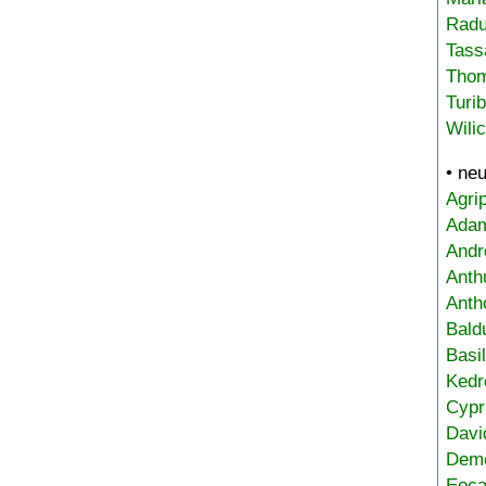
Radu
Tass
Tho
Turi
Wili
• ne
Agri
Adam
Andr
Anth
Anth
Bald
Basi
Kedr
Cypr
Davi
Deme
Eoca