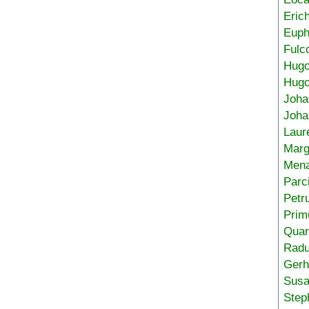
Eric
Euph
Fulc
Hug
Hugo
Joha
Joha
Laur
Marg
Mena
Parc
Petr
Prim
Quar
Radu
Gerh
Sus
Step