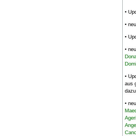
• Up
• ne
• Up
• ne
Dona
Domi
• Up
aus 
dazu
• ne
Maed
Ager
Ange
Canc