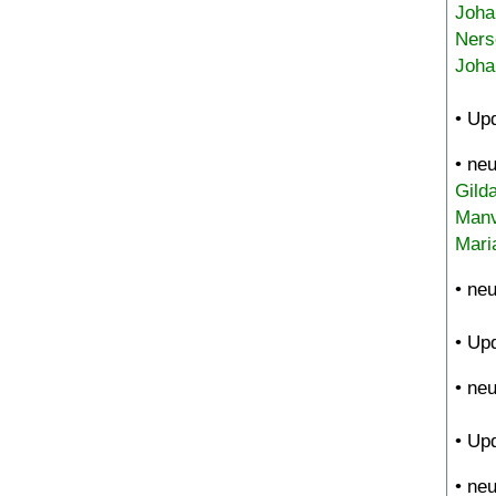
Joha
Ners
Joha
• Up
• ne
Gild
Manv
Mari
• ne
• Up
• ne
• Up
• ne