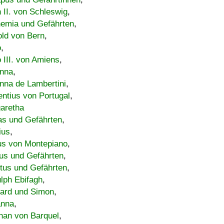
h II. von Schleswig
,
emia und Gefährten
,
old von Bern
,
o
,
 III. von Amiens
,
nna
,
nna de Lambertini
,
entius von Portugal
,
aretha
s und Gefährten
,
ius
,
us von Montepiano
,
us und Gefährten
,
tus und Gefährten
,
lph Ebifagh
,
ard und Simon
,
anna
,
han von Barquel
,