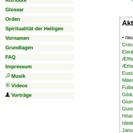
Attribute
Glossar
Orden
Akt
Spiritualität der Heiligen
• ne
Vornamen
Cres
Grundlagen
Eleu
FAQ
Ælfl
Æthe
Impressum
Eust
Musik
Mile
Videos
Fulb
Gild
Vorträge
Giun
Gund
Hilar
Ided
Janu