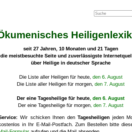
Ökumenisches Heiligenlexi
seit
27 Jahren, 10 Monaten und 21 Tagen
die meistbesuchte Seite und zuverlässigste Internetque
über Heilige in deutscher Sprache
Die Liste aller Heiligen für heute,
den 6. August
Die Liste aller Heiligen für morgen,
den 7. August
Der eine Tagesheilige für heute
, den 6. August
Der eine Tagesheilige für morgen
, den 7. August
Service:
Wir schicken Ihnen den
Tagesheiligen
jeden Mo
kostenlos in Ihr E-Mail-Postfach. Zum Bestellen bitte die
Mail-Formular
aufrufen und die Mail absenden.