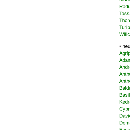
Radu
Tass
Tho
Turi
Wili
• ne
Agri
Adam
Andr
Anth
Anth
Bald
Basi
Kedr
Cypr
Davi
Deme
Eoca