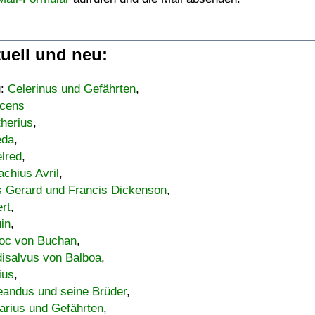
uell und neu:
u:
Celerinus und Gefährten
,
cens
therius
,
eda
,
lred
,
achius Avril
,
s Gerard und Francis Dickenson
,
ert
,
uin
,
oc von Buchan
,
isalvus von Balboa
,
ius
,
eandus und seine Brüder
,
arius und Gefährten
,