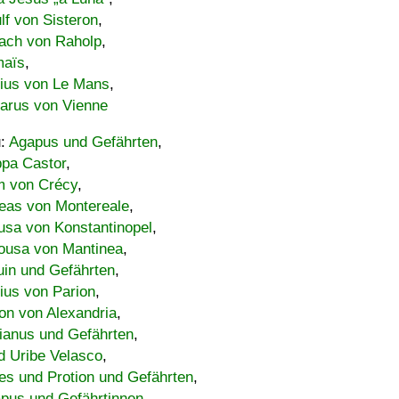
lf von Sisteron
,
ach von Raholp
,
maïs
,
bius von Le Mans
,
carus von Vienne
u:
Agapus und Gefährten
,
ppa Castor
,
 von Crécy
,
eas von Montereale
,
usa von Konstantinopel
,
ousa von Mantinea
,
uin und Gefährten
,
lius von Parion
,
on von Alexandria
,
ianus und Gefährten
,
d Uribe Velasco
,
s und Protion und Gefährten
,
pus und Gefährtinnen
,