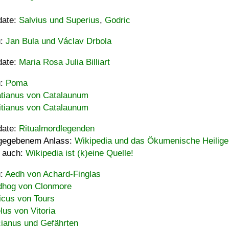
date:
Salvius und Superius
,
Godric
u:
Jan Bula und Václav Drbola
date:
Maria Rosa Julia Billiart
u:
Poma
tianus von Catalaunum
tianus von Catalaunum
date:
Ritualmordlegenden
gegebenem Anlass:
Wikipedia und das Ökumenische Heilige
 auch:
Wikipedia ist (k)eine Quelle!
u:
Aedh von Achard-Finglas
hog von Clonmore
icus von Tours
lus von Vitoria
ianus und Gefährten