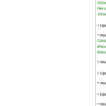
Joha
Ners
Joha
• Up
• ne
Gild
Manv
Mari
• ne
• Up
• ne
• Up
• ne