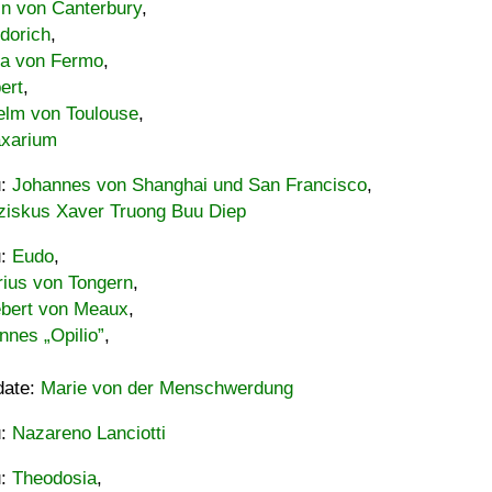
in von Canterbury
,
dorich
,
ia von Fermo
,
ert
,
elm von Toulouse
,
xarium
u:
Johannes von Shanghai und San Francisco
,
ziskus Xaver Truong Buu Diep
u:
Eudo
,
rius von Tongern
,
ebert von Meaux
,
nnes „Opilio”
,
date:
Marie von der Menschwerdung
u:
Nazareno Lanciotti
u:
Theodosia
,