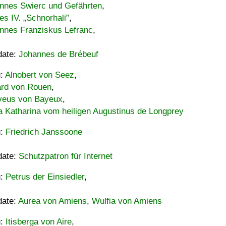
nnes Swierc und Gefährten
,
es IV. „Schnorhali”
,
nnes Franziskus Lefranc
,
date:
Johannes de Brébeuf
u:
Alnobert von Seez
,
ard von Rouen
,
eus von Bayeux
,
a Katharina vom heiligen Augustinus de Longprey
u:
Friedrich Janssoone
date:
Schutzpatron für Internet
u:
Petrus der Einsiedler
,
date:
Aurea von Amiens
,
Wulfia von Amiens
u:
Itisberga von Aire
,