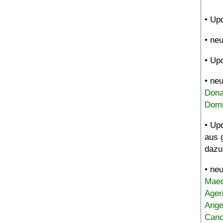
• Up
• ne
• Up
• ne
Dona
Domi
• Up
aus 
dazu
• ne
Maed
Ager
Ange
Canc