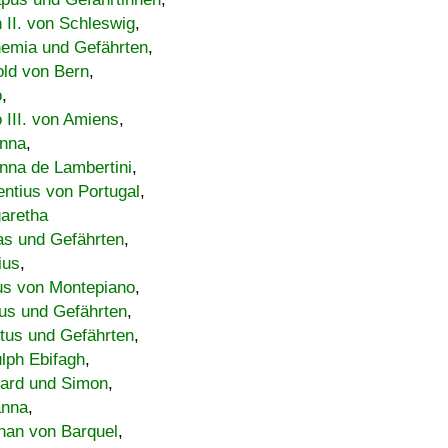
h II. von Schleswig
,
emia und Gefährten
,
old von Bern
,
o
,
 III. von Amiens
,
nna
,
nna de Lambertini
,
entius von Portugal
,
aretha
s und Gefährten
,
ius
,
us von Montepiano
,
us und Gefährten
,
tus und Gefährten
,
lph Ebifagh
,
ard und Simon
,
anna
,
han von Barquel
,