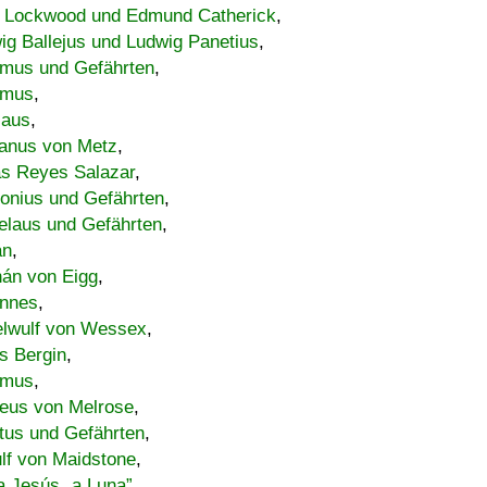
 Lockwood und Edmund Catherick
,
ig Ballejus und Ludwig Panetius
,
mus und Gefährten
,
imus
,
laus
,
nus von Metz
,
s Reyes Salazar
,
lonius und Gefährten
,
elaus und Gefährten
,
an
,
án von Eigg
,
nnes
,
lwulf von Wessex
,
s Bergin
,
imus
,
eus von Melrose
,
tus und Gefährten
,
lf von Maidstone
,
a Jesús „a Luna”
,