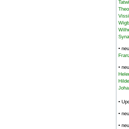
Tatw
Theo
Viss
Wigb
Wilh
Syna
• ne
Fran
• ne
Hele
Hild
Joha
• Up
• ne
• ne