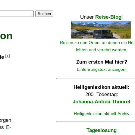
Suchen
Unser
Reise-Blog
:
kon
Reisen zu den Orten, an denen die Hei
lebten und verehrt werden.
lle
1
Zum ersten Mal hier?
Einführungstext anzeigen!
Heiligenlexikon aktuell:
200. Todestag:
Johanna-Antida Thouret
Heiligenlexikon aktuell-Archiv
rgen
ses
E-
Tageslosung