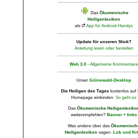
Das
Ökumenische
Heiligenlexikon
als
App für Android-Handys
Update für unseren Stick?
Anleitung lesen oder bestellen
Web 3.0
-
Allgemeine Kommentare
Unser
Grünewald-Desktop
Die Heiligen des Tages
kostenlos auf 
Homepage einbinden:
So geht es
Das
Ökumenische Heiligenlexiko
weiterempfehlen?
Banner + links
Was andere über das
Ökumenisch
Heiligenlexikon
sagen:
Lob und Kri