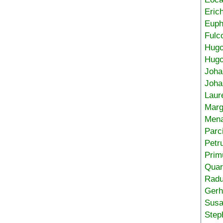
Eric
Euph
Fulc
Hug
Hugo
Joha
Joha
Laur
Marg
Mena
Parc
Petr
Prim
Quar
Radu
Gerh
Sus
Step