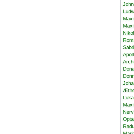
John
Ludw
Maxi
Max
Niko
Roma
Sabá
Apol
Arch
Don
Donn
Joha
Æthe
Luka
Max
Nerv
Opta
Radu
Mari