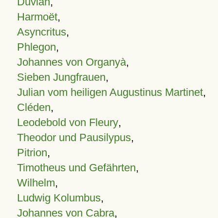
Duvian
,
Harmoët
,
Asyncritus
,
Phlegon
,
Johannes von Organyà
,
Sieben Jungfrauen
,
Julian vom heiligen Augustinus Martinet
,
Cléden
,
Leodebold von Fleury
,
Theodor und Pausilypus
,
Pitrion
,
Timotheus und Gefährten
,
Wilhelm
,
Ludwig Kolumbus
,
Johannes von Cabra
,