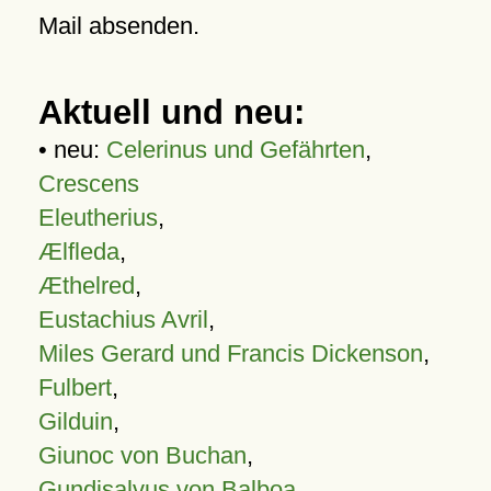
Mail absenden.
Aktuell und neu:
• neu:
Celerinus und Gefährten
,
Crescens
Eleutherius
,
Ælfleda
,
Æthelred
,
Eustachius Avril
,
Miles Gerard und Francis Dickenson
,
Fulbert
,
Gilduin
,
Giunoc von Buchan
,
Gundisalvus von Balboa
,