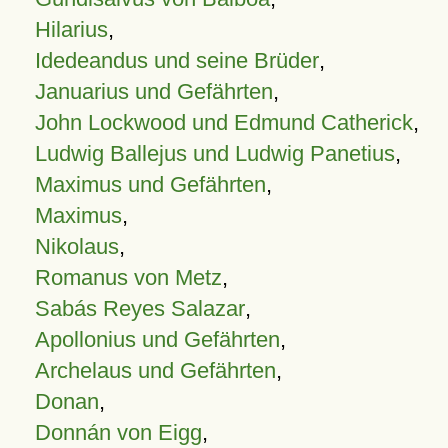
Hilarius
,
Idedeandus und seine Brüder
,
Januarius und Gefährten
,
John Lockwood und Edmund Catherick
,
Ludwig Ballejus und Ludwig Panetius
,
Maximus und Gefährten
,
Maximus
,
Nikolaus
,
Romanus von Metz
,
Sabás Reyes Salazar
,
Apollonius und Gefährten
,
Archelaus und Gefährten
,
Donan
,
Donnán von Eigg
,