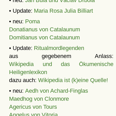
• neu:
Jan Bula und Václav Drbola
• Update:
Maria Rosa Julia Billiart
• neu:
Poma
Donatianus von Catalaunum
Domitianus von Catalaunum
• Update:
Ritualmordlegenden
aus gegebenem Anlass:
Wikipedia und das Ökumenische
Heiligenlexikon
dazu auch:
Wikipedia ist (k)eine Quelle!
• neu:
Aedh von Achard-Finglas
Maedhog von Clonmore
Agericus von Tours
Angelus von Vitoria