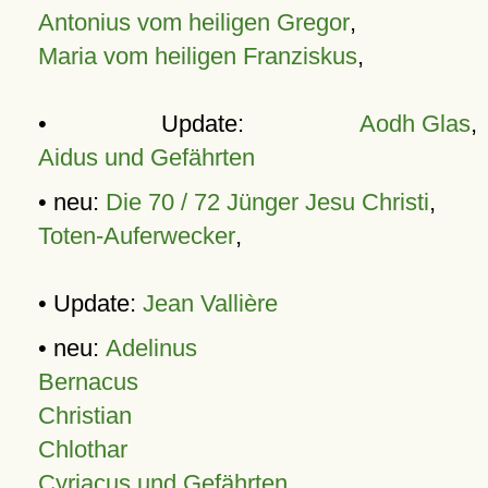
Antonius vom heiligen Gregor
,
Maria vom heiligen Franziskus
,
• Update:
Aodh Glas
,
Aidus und Gefährten
• neu:
Die 70 / 72 Jünger Jesu Christi
,
Toten-Auferwecker
,
• Update:
Jean Vallière
• neu:
Adelinus
Bernacus
Christian
Chlothar
Cyriacus und Gefährten