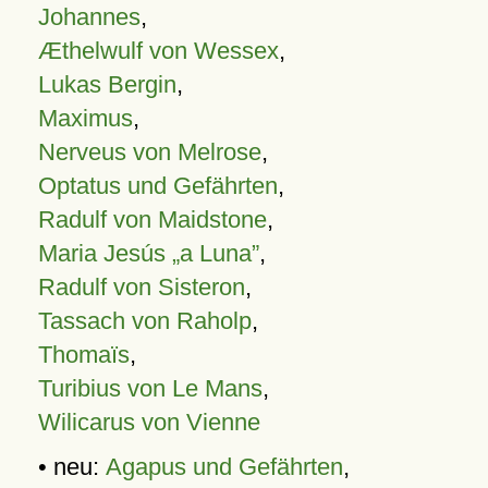
Johannes
,
Æthelwulf von Wessex
,
Lukas Bergin
,
Maximus
,
Nerveus von Melrose
,
Optatus und Gefährten
,
Radulf von Maidstone
,
Maria Jesús „a Luna”
,
Radulf von Sisteron
,
Tassach von Raholp
,
Thomaïs
,
Turibius von Le Mans
,
Wilicarus von Vienne
• neu:
Agapus und Gefährten
,