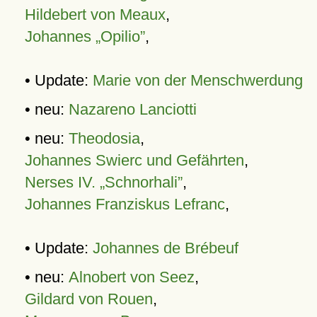
Hildebert von Meaux
,
Johannes „Opilio”
,
• Update:
Marie von der Menschwerdung
• neu:
Nazareno Lanciotti
• neu:
Theodosia
,
Johannes Swierc und Gefährten
,
Nerses IV. „Schnorhali”
,
Johannes Franziskus Lefranc
,
• Update:
Johannes de Brébeuf
• neu:
Alnobert von Seez
,
Gildard von Rouen
,