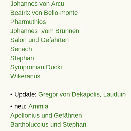
Johannes von Arcu
Beatrix von Bello-monte
Pharmuthios
Johannes
vom Brunnen
Salon und Gefährten
Senach
Stephan
Sympronian Ducki
Wikeranus
• Update:
Gregor von Dekapolis
,
Lauduin
• neu:
Ammia
Apollonius und Gefährten
Bartholuccius und Stephan