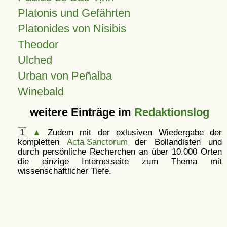
Platonis und Gefährten
Platonides von Nisibis
Theodor
Ulched
Urban von Peñalba
Winebald
weitere Einträge im
Redaktionslog
1
▲
Zudem mit der exlusiven Wiedergabe der
kompletten
Acta Sanctorum
der Bollandisten und
durch persönliche Recherchen an über 10.000 Orten
die einzige Internetseite zum Thema mit
wissenschaftlicher Tiefe.