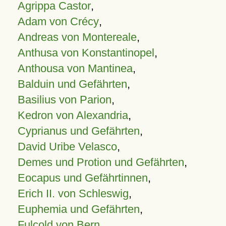
Agrippa Castor
,
Adam von Crécy
,
Andreas von Montereale
,
Anthusa von Konstantinopel
,
Anthousa von Mantinea
,
Balduin und Gefährten
,
Basilius von Parion
,
Kedron von Alexandria
,
Cyprianus und Gefährten
,
David Uribe Velasco
,
Demes und Protion und Gefährten
,
Eocapus und Gefährtinnen
,
Erich II. von Schleswig
,
Euphemia und Gefährten
,
Fulcold von Bern
,