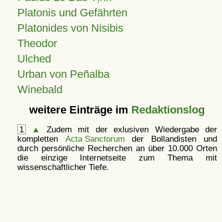
Platonis und Gefährten
Platonides von Nisibis
Theodor
Ulched
Urban von Peñalba
Winebald
weitere Einträge im
Redaktionslog
1
▲
Zudem mit der exlusiven Wiedergabe der
kompletten
Acta Sanctorum
der Bollandisten und
durch persönliche Recherchen an über 10.000 Orten
die einzige Internetseite zum Thema mit
wissenschaftlicher Tiefe.