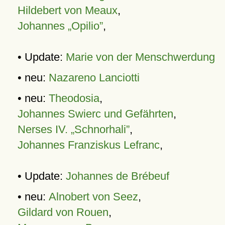
Hildebert von Meaux
,
Johannes „Opilio”
,
• Update:
Marie von der Menschwerdung
• neu:
Nazareno Lanciotti
• neu:
Theodosia
,
Johannes Swierc und Gefährten
,
Nerses IV. „Schnorhali”
,
Johannes Franziskus Lefranc
,
• Update:
Johannes de Brébeuf
• neu:
Alnobert von Seez
,
Gildard von Rouen
,