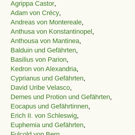
Agrippa Castor
,
Adam von Crécy
,
Andreas von Montereale
,
Anthusa von Konstantinopel
,
Anthousa von Mantinea
,
Balduin und Gefährten
,
Basilius von Parion
,
Kedron von Alexandria
,
Cyprianus und Gefährten
,
David Uribe Velasco
,
Demes und Protion und Gefährten
,
Eocapus und Gefährtinnen
,
Erich II. von Schleswig
,
Euphemia und Gefährten
,
Fulcold von Bern
,