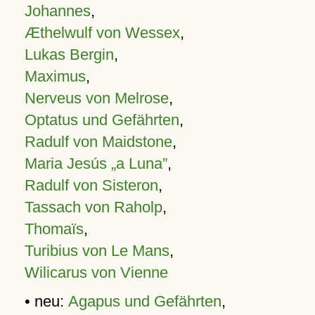
Johannes
,
Æthelwulf von Wessex
,
Lukas Bergin
,
Maximus
,
Nerveus von Melrose
,
Optatus und Gefährten
,
Radulf von Maidstone
,
Maria Jesús „a Luna”
,
Radulf von Sisteron
,
Tassach von Raholp
,
Thomaïs
,
Turibius von Le Mans
,
Wilicarus von Vienne
• neu:
Agapus und Gefährten
,