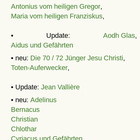
Antonius vom heiligen Gregor
,
Maria vom heiligen Franziskus
,
• Update:
Aodh Glas
,
Aidus und Gefährten
• neu:
Die 70 / 72 Jünger Jesu Christi
,
Toten-Auferwecker
,
• Update:
Jean Vallière
• neu:
Adelinus
Bernacus
Christian
Chlothar
Cyriacus und Gefährten