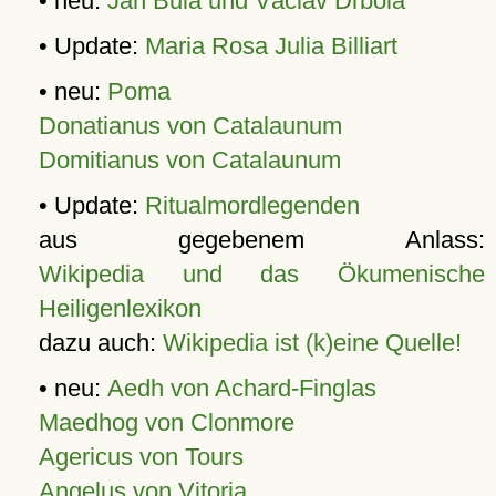
• neu:
Jan Bula und Václav Drbola
• Update:
Maria Rosa Julia Billiart
• neu:
Poma
Donatianus von Catalaunum
Domitianus von Catalaunum
• Update:
Ritualmordlegenden
aus gegebenem Anlass:
Wikipedia und das Ökumenische
Heiligenlexikon
dazu auch:
Wikipedia ist (k)eine Quelle!
• neu:
Aedh von Achard-Finglas
Maedhog von Clonmore
Agericus von Tours
Angelus von Vitoria