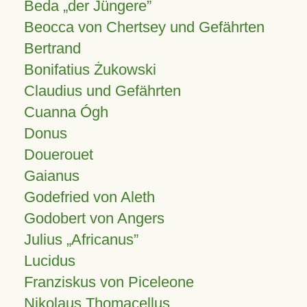
Beda „der Jüngere”
Beocca von Chertsey und Gefährten
Bertrand
Bonifatius Żukowski
Claudius und Gefährten
Cuanna Ógh
Donus
Douerouet
Gaianus
Godefried von Aleth
Godobert von Angers
Julius
Africanus
Lucidus
Franziskus von Piceleone
Nikolaus Thomacellus