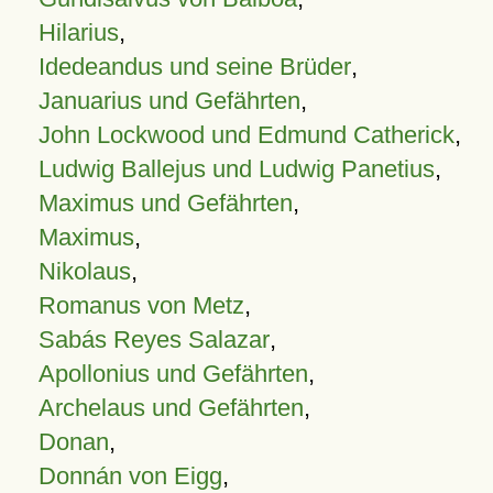
Hilarius
,
Idedeandus und seine Brüder
,
Januarius und Gefährten
,
John Lockwood und Edmund Catherick
,
Ludwig Ballejus und Ludwig Panetius
,
Maximus und Gefährten
,
Maximus
,
Nikolaus
,
Romanus von Metz
,
Sabás Reyes Salazar
,
Apollonius und Gefährten
,
Archelaus und Gefährten
,
Donan
,
Donnán von Eigg
,