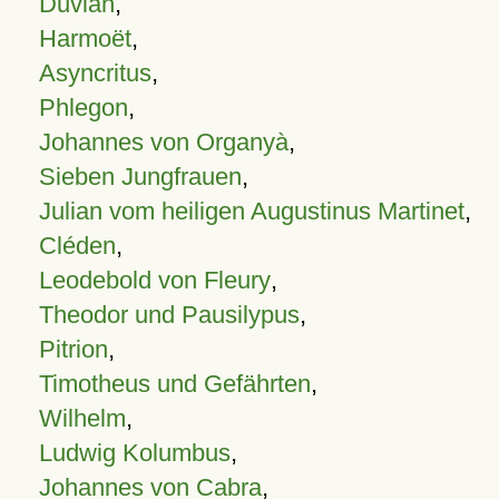
Duvian
,
Harmoët
,
Asyncritus
,
Phlegon
,
Johannes von Organyà
,
Sieben Jungfrauen
,
Julian vom heiligen Augustinus Martinet
,
Cléden
,
Leodebold von Fleury
,
Theodor und Pausilypus
,
Pitrion
,
Timotheus und Gefährten
,
Wilhelm
,
Ludwig Kolumbus
,
Johannes von Cabra
,