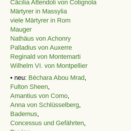
Cäcilia Attendoli von Cotignola
Märtyrer in Massylia
viele Märtyrer in Rom
Mauger
Nathäus von Achonry
Palladius von Auxerre
Reginald von Montemarti
Wilhelm VI. von Montpellier
• neu:
Béchara Abou Mrad
,
Fulton Sheen
,
Amantius von Como
,
Anna von Schlüsselberg
,
Bademus
,
Concessus und Gefährten
,