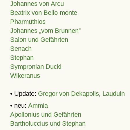
Johannes von Arcu
Beatrix von Bello-monte
Pharmuthios
Johannes
vom Brunnen
Salon und Gefährten
Senach
Stephan
Sympronian Ducki
Wikeranus
• Update:
Gregor von Dekapolis
,
Lauduin
• neu:
Ammia
Apollonius und Gefährten
Bartholuccius und Stephan