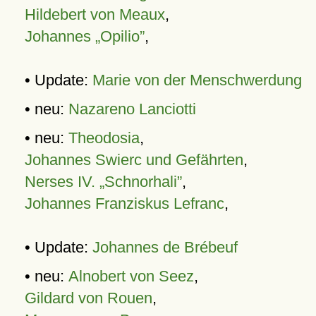
Hildebert von Meaux
,
Johannes „Opilio”
,
• Update:
Marie von der Menschwerdung
• neu:
Nazareno Lanciotti
• neu:
Theodosia
,
Johannes Swierc und Gefährten
,
Nerses IV. „Schnorhali”
,
Johannes Franziskus Lefranc
,
• Update:
Johannes de Brébeuf
• neu:
Alnobert von Seez
,
Gildard von Rouen
,