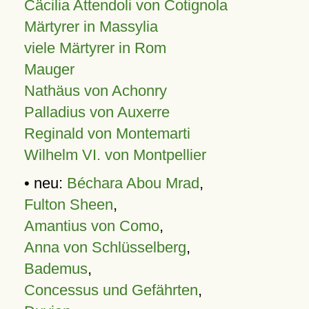
Cäcilia Attendoli von Cotignola
Märtyrer in Massylia
viele Märtyrer in Rom
Mauger
Nathäus von Achonry
Palladius von Auxerre
Reginald von Montemarti
Wilhelm VI. von Montpellier
• neu:
Béchara Abou Mrad
,
Fulton Sheen
,
Amantius von Como
,
Anna von Schlüsselberg
,
Bademus
,
Concessus und Gefährten
,