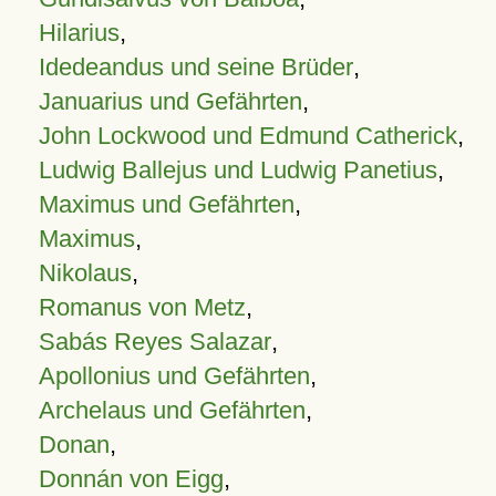
Hilarius
,
Idedeandus und seine Brüder
,
Januarius und Gefährten
,
John Lockwood und Edmund Catherick
,
Ludwig Ballejus und Ludwig Panetius
,
Maximus und Gefährten
,
Maximus
,
Nikolaus
,
Romanus von Metz
,
Sabás Reyes Salazar
,
Apollonius und Gefährten
,
Archelaus und Gefährten
,
Donan
,
Donnán von Eigg
,