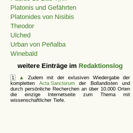
Platonis und Gefährten
Platonides von Nisibis
Theodor
Ulched
Urban von Peñalba
Winebald
weitere Einträge im
Redaktionslog
1
▲
Zudem mit der exlusiven Wiedergabe der
kompletten
Acta Sanctorum
der Bollandisten und
durch persönliche Recherchen an über 10.000 Orten
die einzige Internetseite zum Thema mit
wissenschaftlicher Tiefe.