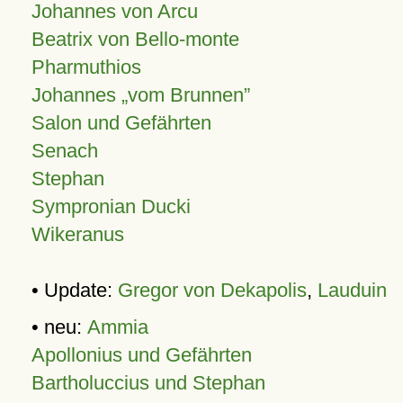
Johannes von Arcu
Beatrix von Bello-monte
Pharmuthios
Johannes
vom Brunnen
Salon und Gefährten
Senach
Stephan
Sympronian Ducki
Wikeranus
• Update:
Gregor von Dekapolis
,
Lauduin
• neu:
Ammia
Apollonius und Gefährten
Bartholuccius und Stephan