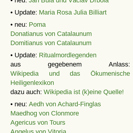
• neu:
Jan Bula und Václav Drbola
• Update:
Maria Rosa Julia Billiart
• neu:
Poma
Donatianus von Catalaunum
Domitianus von Catalaunum
• Update:
Ritualmordlegenden
aus gegebenem Anlass:
Wikipedia und das Ökumenische
Heiligenlexikon
dazu auch:
Wikipedia ist (k)eine Quelle!
• neu:
Aedh von Achard-Finglas
Maedhog von Clonmore
Agericus von Tours
Angelus von Vitoria