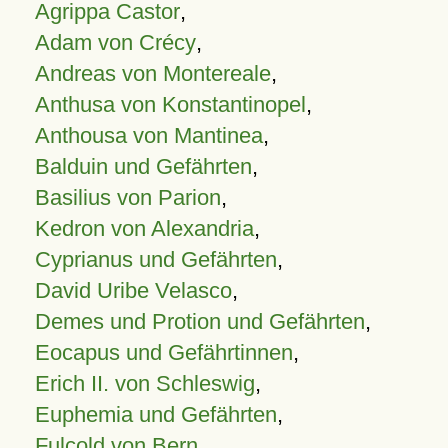
Agrippa Castor
,
Adam von Crécy
,
Andreas von Montereale
,
Anthusa von Konstantinopel
,
Anthousa von Mantinea
,
Balduin und Gefährten
,
Basilius von Parion
,
Kedron von Alexandria
,
Cyprianus und Gefährten
,
David Uribe Velasco
,
Demes und Protion und Gefährten
,
Eocapus und Gefährtinnen
,
Erich II. von Schleswig
,
Euphemia und Gefährten
,
Fulcold von Bern
,