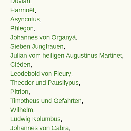
Duvian
,
Harmoët
,
Asyncritus
,
Phlegon
,
Johannes von Organyà
,
Sieben Jungfrauen
,
Julian vom heiligen Augustinus Martinet
,
Cléden
,
Leodebold von Fleury
,
Theodor und Pausilypus
,
Pitrion
,
Timotheus und Gefährten
,
Wilhelm
,
Ludwig Kolumbus
,
Johannes von Cabra
,