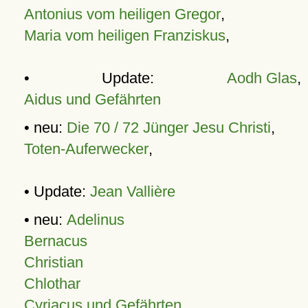
Antonius vom heiligen Gregor
,
Maria vom heiligen Franziskus
,
• Update:
Aodh Glas
,
Aidus und Gefährten
• neu:
Die 70 / 72 Jünger Jesu Christi
,
Toten-Auferwecker
,
• Update:
Jean Vallière
• neu:
Adelinus
Bernacus
Christian
Chlothar
Cyriacus und Gefährten