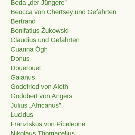
Beda „der Jüngere”
Beocca von Chertsey und Gefährten
Bertrand
Bonifatius Żukowski
Claudius und Gefährten
Cuanna Ógh
Donus
Douerouet
Gaianus
Godefried von Aleth
Godobert von Angers
Julius
Africanus
Lucidus
Franziskus von Piceleone
Nikolaus Thomacellus