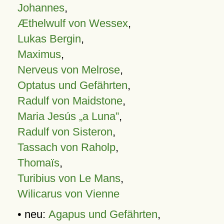
Johannes
,
Æthelwulf von Wessex
,
Lukas Bergin
,
Maximus
,
Nerveus von Melrose
,
Optatus und Gefährten
,
Radulf von Maidstone
,
Maria Jesús „a Luna”
,
Radulf von Sisteron
,
Tassach von Raholp
,
Thomaïs
,
Turibius von Le Mans
,
Wilicarus von Vienne
• neu:
Agapus und Gefährten
,