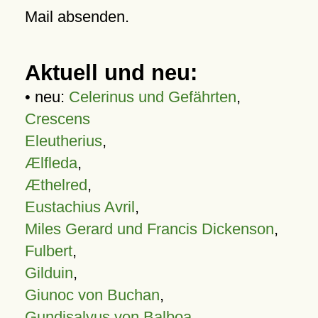
Mail absenden.
Aktuell und neu:
• neu:
Celerinus und Gefährten
,
Crescens
Eleutherius
,
Ælfleda
,
Æthelred
,
Eustachius Avril
,
Miles Gerard und Francis Dickenson
,
Fulbert
,
Gilduin
,
Giunoc von Buchan
,
Gundisalvus von Balboa
,