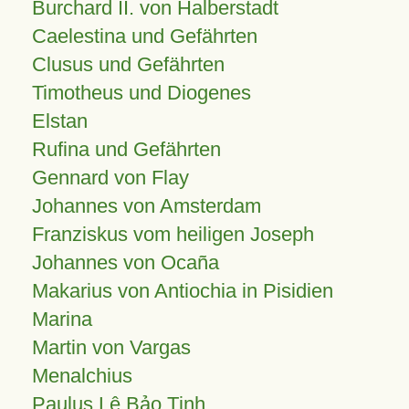
Burchard II. von Halberstadt
Caelestina und Gefährten
Clusus und Gefährten
Timotheus und Diogenes
Elstan
Rufina und Gefährten
Gennard von Flay
Johannes von Amsterdam
Franziskus vom heiligen Joseph
Johannes von Ocaña
Makarius von Antiochia in Pisidien
Marina
Martin von Vargas
Menalchius
Paulus Lê Bảo Tịnh