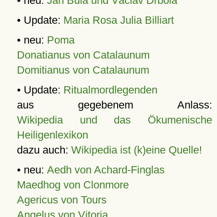
• neu:
Jan Bula und Václav Drbola
• Update:
Maria Rosa Julia Billiart
• neu:
Poma
Donatianus von Catalaunum
Domitianus von Catalaunum
• Update:
Ritualmordlegenden
aus gegebenem Anlass:
Wikipedia und das Ökumenische
Heiligenlexikon
dazu auch:
Wikipedia ist (k)eine Quelle!
• neu:
Aedh von Achard-Finglas
Maedhog von Clonmore
Agericus von Tours
Angelus von Vitoria