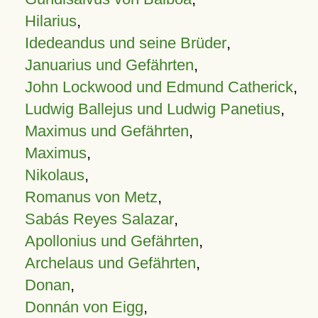
Hilarius
,
Idedeandus und seine Brüder
,
Januarius und Gefährten
,
John Lockwood und Edmund Catherick
,
Ludwig Ballejus und Ludwig Panetius
,
Maximus und Gefährten
,
Maximus
,
Nikolaus
,
Romanus von Metz
,
Sabás Reyes Salazar
,
Apollonius und Gefährten
,
Archelaus und Gefährten
,
Donan
,
Donnán von Eigg
,