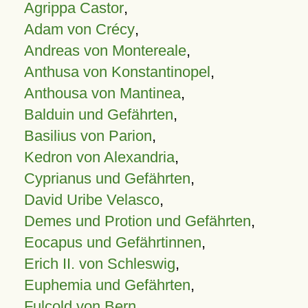
Agrippa Castor
,
Adam von Crécy
,
Andreas von Montereale
,
Anthusa von Konstantinopel
,
Anthousa von Mantinea
,
Balduin und Gefährten
,
Basilius von Parion
,
Kedron von Alexandria
,
Cyprianus und Gefährten
,
David Uribe Velasco
,
Demes und Protion und Gefährten
,
Eocapus und Gefährtinnen
,
Erich II. von Schleswig
,
Euphemia und Gefährten
,
Fulcold von Bern
,