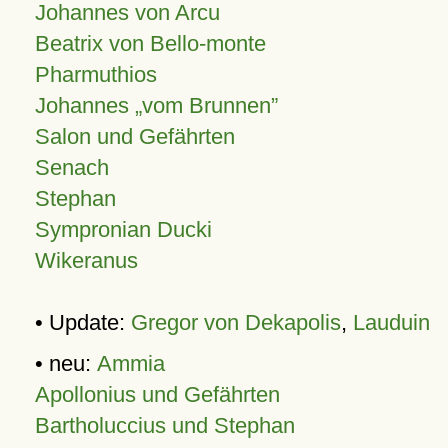
Johannes von Arcu
Beatrix von Bello-monte
Pharmuthios
Johannes
vom Brunnen
Salon und Gefährten
Senach
Stephan
Sympronian Ducki
Wikeranus
• Update:
Gregor von Dekapolis
,
Lauduin
• neu:
Ammia
Apollonius und Gefährten
Bartholuccius und Stephan