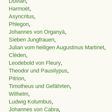
Duvian
,
Harmoët
,
Asyncritus
,
Phlegon
,
Johannes von Organyà
,
Sieben Jungfrauen
,
Julian vom heiligen Augustinus Martinet
,
Cléden
,
Leodebold von Fleury
,
Theodor und Pausilypus
,
Pitrion
,
Timotheus und Gefährten
,
Wilhelm
,
Ludwig Kolumbus
,
Johannes von Cabra
,