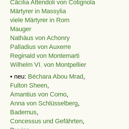
Cäcilia Attendoli von Cotignola
Märtyrer in Massylia
viele Märtyrer in Rom
Mauger
Nathäus von Achonry
Palladius von Auxerre
Reginald von Montemarti
Wilhelm VI. von Montpellier
• neu:
Béchara Abou Mrad
,
Fulton Sheen
,
Amantius von Como
,
Anna von Schlüsselberg
,
Bademus
,
Concessus und Gefährten
,