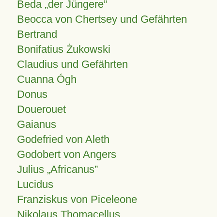
Beda „der Jüngere”
Beocca von Chertsey und Gefährten
Bertrand
Bonifatius Żukowski
Claudius und Gefährten
Cuanna Ógh
Donus
Douerouet
Gaianus
Godefried von Aleth
Godobert von Angers
Julius
Africanus
Lucidus
Franziskus von Piceleone
Nikolaus Thomacellus