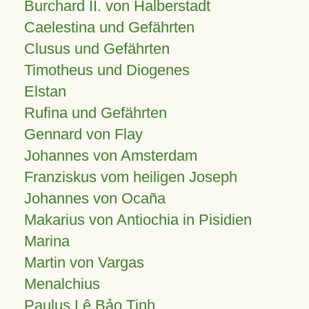
Burchard II. von Halberstadt
Caelestina und Gefährten
Clusus und Gefährten
Timotheus und Diogenes
Elstan
Rufina und Gefährten
Gennard von Flay
Johannes von Amsterdam
Franziskus vom heiligen Joseph
Johannes von Ocaña
Makarius von Antiochia in Pisidien
Marina
Martin von Vargas
Menalchius
Paulus Lê Bảo Tịnh