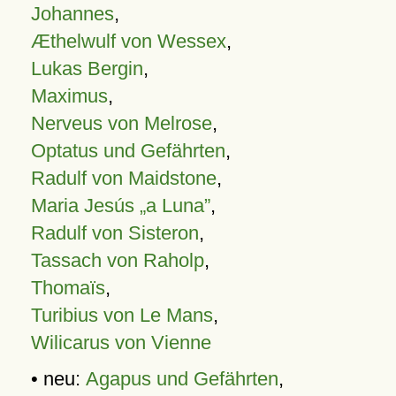
Johannes
,
Æthelwulf von Wessex
,
Lukas Bergin
,
Maximus
,
Nerveus von Melrose
,
Optatus und Gefährten
,
Radulf von Maidstone
,
Maria Jesús „a Luna”
,
Radulf von Sisteron
,
Tassach von Raholp
,
Thomaïs
,
Turibius von Le Mans
,
Wilicarus von Vienne
• neu:
Agapus und Gefährten
,