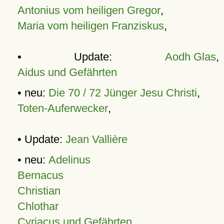
Antonius vom heiligen Gregor
,
Maria vom heiligen Franziskus
,
• Update:
Aodh Glas
,
Aidus und Gefährten
• neu:
Die 70 / 72 Jünger Jesu Christi
,
Toten-Auferwecker
,
• Update:
Jean Vallière
• neu:
Adelinus
Bernacus
Christian
Chlothar
Cyriacus und Gefährten