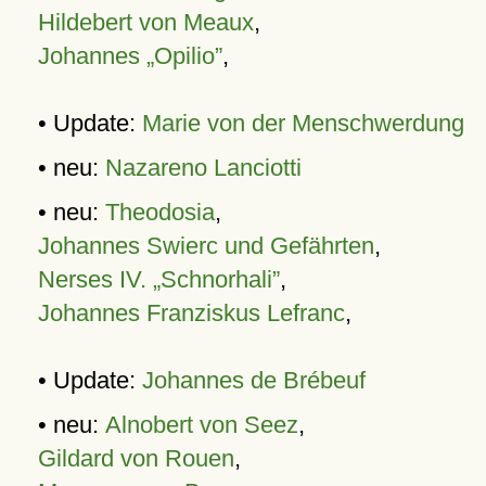
Hildebert von Meaux
,
Johannes „Opilio”
,
• Update:
Marie von der Menschwerdung
• neu:
Nazareno Lanciotti
• neu:
Theodosia
,
Johannes Swierc und Gefährten
,
Nerses IV. „Schnorhali”
,
Johannes Franziskus Lefranc
,
• Update:
Johannes de Brébeuf
• neu:
Alnobert von Seez
,
Gildard von Rouen
,