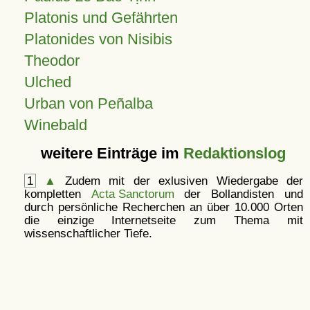
Platonis und Gefährten
Platonides von Nisibis
Theodor
Ulched
Urban von Peñalba
Winebald
weitere Einträge im
Redaktionslog
1
▲
Zudem mit der exlusiven Wiedergabe der
kompletten
Acta Sanctorum
der Bollandisten und
durch persönliche Recherchen an über 10.000 Orten
die einzige Internetseite zum Thema mit
wissenschaftlicher Tiefe.