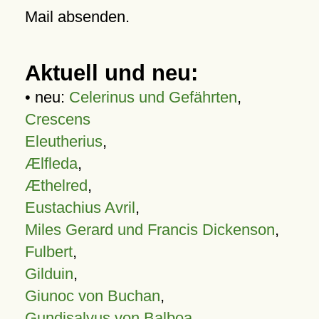
Mail absenden.
Aktuell und neu:
• neu:
Celerinus und Gefährten
,
Crescens
Eleutherius
,
Ælfleda
,
Æthelred
,
Eustachius Avril
,
Miles Gerard und Francis Dickenson
,
Fulbert
,
Gilduin
,
Giunoc von Buchan
,
Gundisalvus von Balboa
,