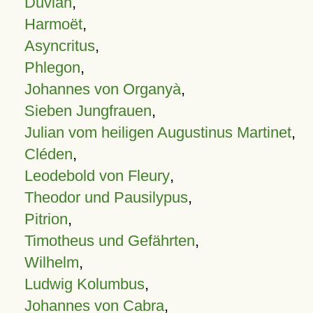
Duvian
,
Harmoët
,
Asyncritus
,
Phlegon
,
Johannes von Organyà
,
Sieben Jungfrauen
,
Julian vom heiligen Augustinus Martinet
,
Cléden
,
Leodebold von Fleury
,
Theodor und Pausilypus
,
Pitrion
,
Timotheus und Gefährten
,
Wilhelm
,
Ludwig Kolumbus
,
Johannes von Cabra
,