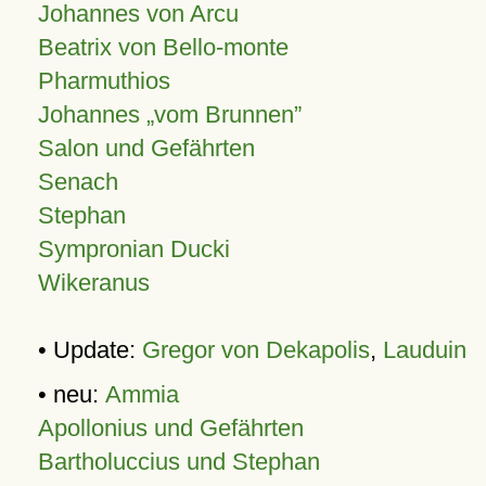
Johannes von Arcu
Beatrix von Bello-monte
Pharmuthios
Johannes
vom Brunnen
Salon und Gefährten
Senach
Stephan
Sympronian Ducki
Wikeranus
• Update:
Gregor von Dekapolis
,
Lauduin
• neu:
Ammia
Apollonius und Gefährten
Bartholuccius und Stephan