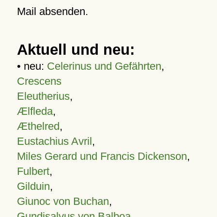
Mail absenden.
Aktuell und neu:
• neu:
Celerinus und Gefährten
,
Crescens
Eleutherius
,
Ælfleda
,
Æthelred
,
Eustachius Avril
,
Miles Gerard und Francis Dickenson
,
Fulbert
,
Gilduin
,
Giunoc von Buchan
,
Gundisalvus von Balboa
,