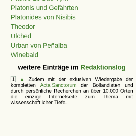
Platonis und Gefährten
Platonides von Nisibis
Theodor
Ulched
Urban von Peñalba
Winebald
weitere Einträge im
Redaktionslog
1
▲
Zudem mit der exlusiven Wiedergabe der
kompletten
Acta Sanctorum
der Bollandisten und
durch persönliche Recherchen an über 10.000 Orten
die einzige Internetseite zum Thema mit
wissenschaftlicher Tiefe.