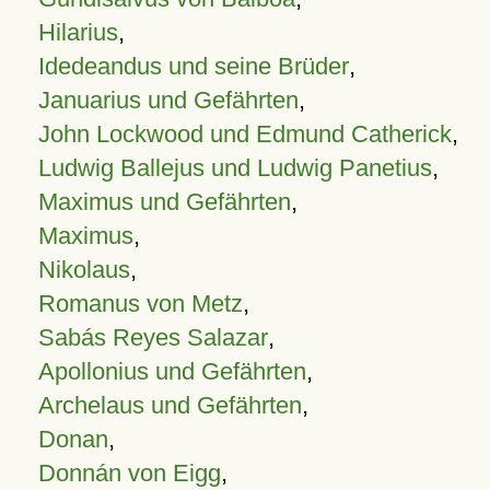
Hilarius
,
Idedeandus und seine Brüder
,
Januarius und Gefährten
,
John Lockwood und Edmund Catherick
,
Ludwig Ballejus und Ludwig Panetius
,
Maximus und Gefährten
,
Maximus
,
Nikolaus
,
Romanus von Metz
,
Sabás Reyes Salazar
,
Apollonius und Gefährten
,
Archelaus und Gefährten
,
Donan
,
Donnán von Eigg
,