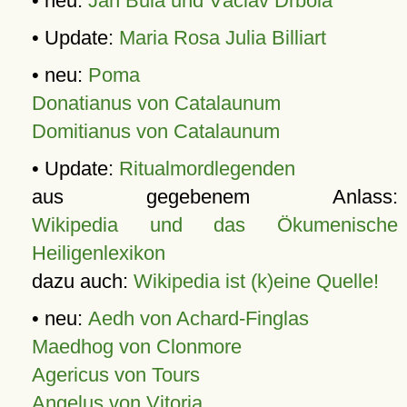
• neu:
Jan Bula und Václav Drbola
• Update:
Maria Rosa Julia Billiart
• neu:
Poma
Donatianus von Catalaunum
Domitianus von Catalaunum
• Update:
Ritualmordlegenden
aus gegebenem Anlass:
Wikipedia und das Ökumenische
Heiligenlexikon
dazu auch:
Wikipedia ist (k)eine Quelle!
• neu:
Aedh von Achard-Finglas
Maedhog von Clonmore
Agericus von Tours
Angelus von Vitoria