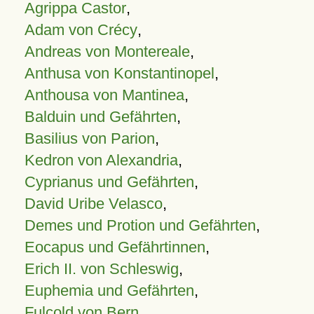
Agrippa Castor
,
Adam von Crécy
,
Andreas von Montereale
,
Anthusa von Konstantinopel
,
Anthousa von Mantinea
,
Balduin und Gefährten
,
Basilius von Parion
,
Kedron von Alexandria
,
Cyprianus und Gefährten
,
David Uribe Velasco
,
Demes und Protion und Gefährten
,
Eocapus und Gefährtinnen
,
Erich II. von Schleswig
,
Euphemia und Gefährten
,
Fulcold von Bern
,