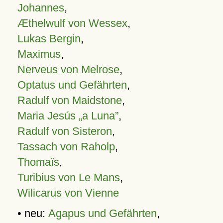
Johannes
,
Æthelwulf von Wessex
,
Lukas Bergin
,
Maximus
,
Nerveus von Melrose
,
Optatus und Gefährten
,
Radulf von Maidstone
,
Maria Jesús „a Luna”
,
Radulf von Sisteron
,
Tassach von Raholp
,
Thomaïs
,
Turibius von Le Mans
,
Wilicarus von Vienne
• neu:
Agapus und Gefährten
,