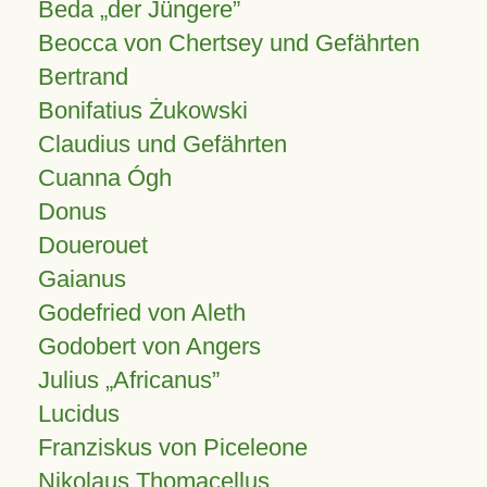
Beda „der Jüngere”
Beocca von Chertsey und Gefährten
Bertrand
Bonifatius Żukowski
Claudius und Gefährten
Cuanna Ógh
Donus
Douerouet
Gaianus
Godefried von Aleth
Godobert von Angers
Julius
Africanus
Lucidus
Franziskus von Piceleone
Nikolaus Thomacellus