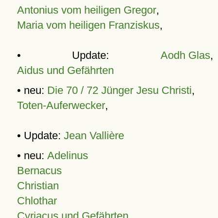
Antonius vom heiligen Gregor
,
Maria vom heiligen Franziskus
,
• Update:
Aodh Glas
,
Aidus und Gefährten
• neu:
Die 70 / 72 Jünger Jesu Christi
,
Toten-Auferwecker
,
• Update:
Jean Vallière
• neu:
Adelinus
Bernacus
Christian
Chlothar
Cyriacus und Gefährten