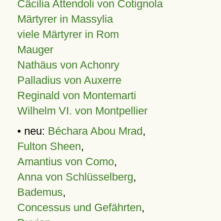
Cäcilia Attendoli von Cotignola
Märtyrer in Massylia
viele Märtyrer in Rom
Mauger
Nathäus von Achonry
Palladius von Auxerre
Reginald von Montemarti
Wilhelm VI. von Montpellier
• neu:
Béchara Abou Mrad
,
Fulton Sheen
,
Amantius von Como
,
Anna von Schlüsselberg
,
Bademus
,
Concessus und Gefährten
,