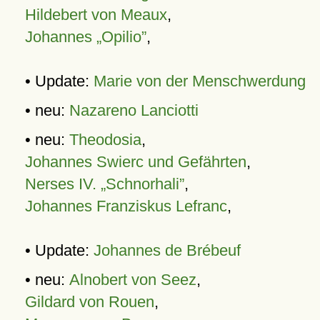
Hildebert von Meaux
,
Johannes „Opilio”
,
• Update:
Marie von der Menschwerdung
• neu:
Nazareno Lanciotti
• neu:
Theodosia
,
Johannes Swierc und Gefährten
,
Nerses IV. „Schnorhali”
,
Johannes Franziskus Lefranc
,
• Update:
Johannes de Brébeuf
• neu:
Alnobert von Seez
,
Gildard von Rouen
,