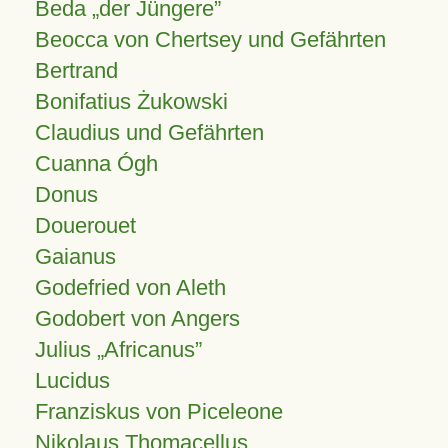
Beda „der Jüngere”
Beocca von Chertsey und Gefährten
Bertrand
Bonifatius Żukowski
Claudius und Gefährten
Cuanna Ógh
Donus
Douerouet
Gaianus
Godefried von Aleth
Godobert von Angers
Julius
Africanus
Lucidus
Franziskus von Piceleone
Nikolaus Thomacellus