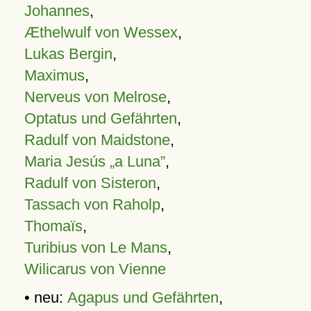
Johannes
,
Æthelwulf von Wessex
,
Lukas Bergin
,
Maximus
,
Nerveus von Melrose
,
Optatus und Gefährten
,
Radulf von Maidstone
,
Maria Jesús „a Luna”
,
Radulf von Sisteron
,
Tassach von Raholp
,
Thomaïs
,
Turibius von Le Mans
,
Wilicarus von Vienne
• neu:
Agapus und Gefährten
,