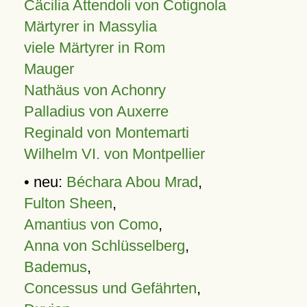
Cäcilia Attendoli von Cotignola
Märtyrer in Massylia
viele Märtyrer in Rom
Mauger
Nathäus von Achonry
Palladius von Auxerre
Reginald von Montemarti
Wilhelm VI. von Montpellier
• neu:
Béchara Abou Mrad
,
Fulton Sheen
,
Amantius von Como
,
Anna von Schlüsselberg
,
Bademus
,
Concessus und Gefährten
,