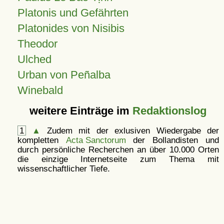
Platonis und Gefährten
Platonides von Nisibis
Theodor
Ulched
Urban von Peñalba
Winebald
weitere Einträge im
Redaktionslog
1
▲
Zudem mit der exlusiven Wiedergabe der
kompletten
Acta Sanctorum
der Bollandisten und
durch persönliche Recherchen an über 10.000 Orten
die einzige Internetseite zum Thema mit
wissenschaftlicher Tiefe.