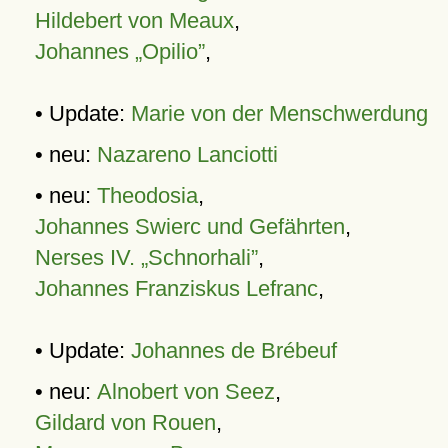
Hildebert von Meaux
,
Johannes „Opilio”
,
• Update:
Marie von der Menschwerdung
• neu:
Nazareno Lanciotti
• neu:
Theodosia
,
Johannes Swierc und Gefährten
,
Nerses IV. „Schnorhali”
,
Johannes Franziskus Lefranc
,
• Update:
Johannes de Brébeuf
• neu:
Alnobert von Seez
,
Gildard von Rouen
,