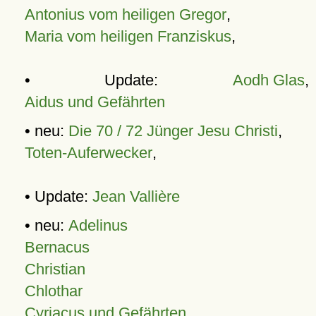
Antonius vom heiligen Gregor
,
Maria vom heiligen Franziskus
,
• Update:
Aodh Glas
,
Aidus und Gefährten
• neu:
Die 70 / 72 Jünger Jesu Christi
,
Toten-Auferwecker
,
• Update:
Jean Vallière
• neu:
Adelinus
Bernacus
Christian
Chlothar
Cyriacus und Gefährten