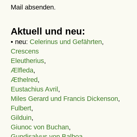
Mail absenden.
Aktuell und neu:
• neu:
Celerinus und Gefährten
,
Crescens
Eleutherius
,
Ælfleda
,
Æthelred
,
Eustachius Avril
,
Miles Gerard und Francis Dickenson
,
Fulbert
,
Gilduin
,
Giunoc von Buchan
,
Gundisalvus von Balboa
,