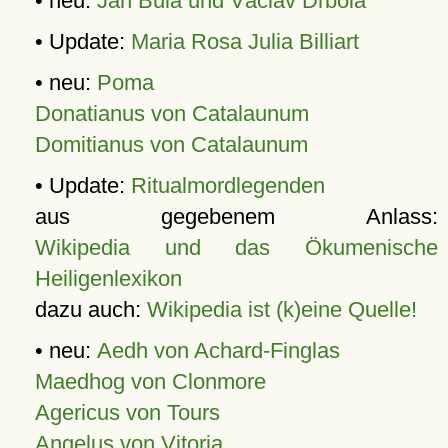
• neu:
Jan Bula und Václav Drbola
• Update:
Maria Rosa Julia Billiart
• neu:
Poma
Donatianus von Catalaunum
Domitianus von Catalaunum
• Update:
Ritualmordlegenden
aus gegebenem Anlass:
Wikipedia und das Ökumenische
Heiligenlexikon
dazu auch:
Wikipedia ist (k)eine Quelle!
• neu:
Aedh von Achard-Finglas
Maedhog von Clonmore
Agericus von Tours
Angelus von Vitoria