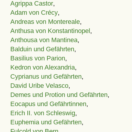
Agrippa Castor
,
Adam von Crécy
,
Andreas von Montereale
,
Anthusa von Konstantinopel
,
Anthousa von Mantinea
,
Balduin und Gefährten
,
Basilius von Parion
,
Kedron von Alexandria
,
Cyprianus und Gefährten
,
David Uribe Velasco
,
Demes und Protion und Gefährten
,
Eocapus und Gefährtinnen
,
Erich II. von Schleswig
,
Euphemia und Gefährten
,
Fulcold von Bern
,