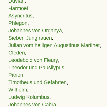
Duvian
,
Harmoët
,
Asyncritus
,
Phlegon
,
Johannes von Organyà
,
Sieben Jungfrauen
,
Julian vom heiligen Augustinus Martinet
,
Cléden
,
Leodebold von Fleury
,
Theodor und Pausilypus
,
Pitrion
,
Timotheus und Gefährten
,
Wilhelm
,
Ludwig Kolumbus
,
Johannes von Cabra
,