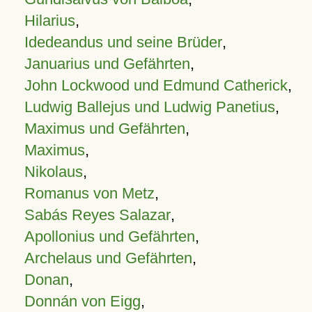
Hilarius
,
Idedeandus und seine Brüder
,
Januarius und Gefährten
,
John Lockwood und Edmund Catherick
,
Ludwig Ballejus und Ludwig Panetius
,
Maximus und Gefährten
,
Maximus
,
Nikolaus
,
Romanus von Metz
,
Sabás Reyes Salazar
,
Apollonius und Gefährten
,
Archelaus und Gefährten
,
Donan
,
Donnán von Eigg
,