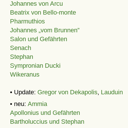
Johannes von Arcu
Beatrix von Bello-monte
Pharmuthios
Johannes
vom Brunnen
Salon und Gefährten
Senach
Stephan
Sympronian Ducki
Wikeranus
• Update:
Gregor von Dekapolis
,
Lauduin
• neu:
Ammia
Apollonius und Gefährten
Bartholuccius und Stephan