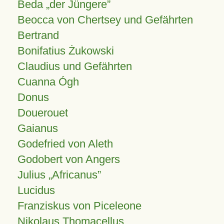
Beda „der Jüngere”
Beocca von Chertsey und Gefährten
Bertrand
Bonifatius Żukowski
Claudius und Gefährten
Cuanna Ógh
Donus
Douerouet
Gaianus
Godefried von Aleth
Godobert von Angers
Julius
Africanus
Lucidus
Franziskus von Piceleone
Nikolaus Thomacellus