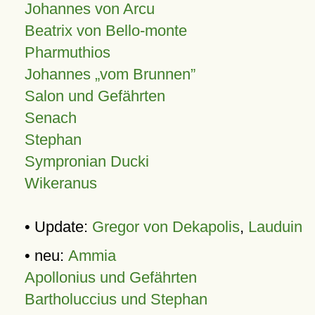
Johannes von Arcu
Beatrix von Bello-monte
Pharmuthios
Johannes
vom Brunnen
Salon und Gefährten
Senach
Stephan
Sympronian Ducki
Wikeranus
• Update:
Gregor von Dekapolis
,
Lauduin
• neu:
Ammia
Apollonius und Gefährten
Bartholuccius und Stephan