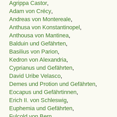
Agrippa Castor
,
Adam von Crécy
,
Andreas von Montereale
,
Anthusa von Konstantinopel
,
Anthousa von Mantinea
,
Balduin und Gefährten
,
Basilius von Parion
,
Kedron von Alexandria
,
Cyprianus und Gefährten
,
David Uribe Velasco
,
Demes und Protion und Gefährten
,
Eocapus und Gefährtinnen
,
Erich II. von Schleswig
,
Euphemia und Gefährten
,
Fulcold von Bern
,