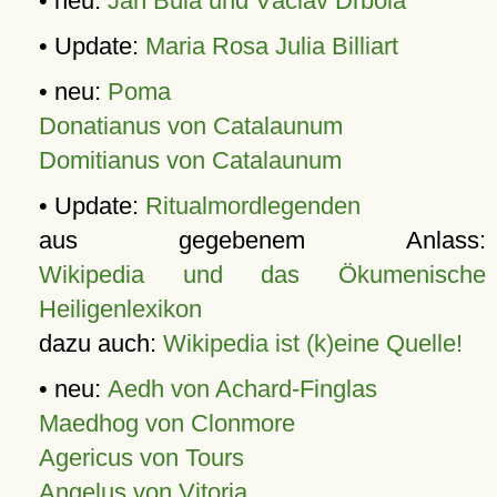
• neu:
Jan Bula und Václav Drbola
• Update:
Maria Rosa Julia Billiart
• neu:
Poma
Donatianus von Catalaunum
Domitianus von Catalaunum
• Update:
Ritualmordlegenden
aus gegebenem Anlass:
Wikipedia und das Ökumenische
Heiligenlexikon
dazu auch:
Wikipedia ist (k)eine Quelle!
• neu:
Aedh von Achard-Finglas
Maedhog von Clonmore
Agericus von Tours
Angelus von Vitoria