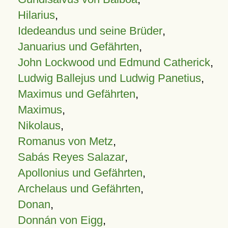
Hilarius
,
Idedeandus und seine Brüder
,
Januarius und Gefährten
,
John Lockwood und Edmund Catherick
,
Ludwig Ballejus und Ludwig Panetius
,
Maximus und Gefährten
,
Maximus
,
Nikolaus
,
Romanus von Metz
,
Sabás Reyes Salazar
,
Apollonius und Gefährten
,
Archelaus und Gefährten
,
Donan
,
Donnán von Eigg
,