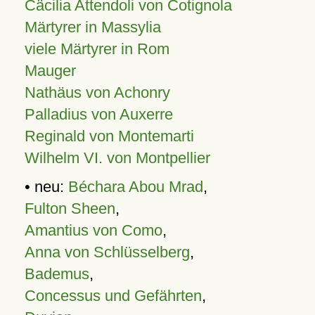
Cäcilia Attendoli von Cotignola
Märtyrer in Massylia
viele Märtyrer in Rom
Mauger
Nathäus von Achonry
Palladius von Auxerre
Reginald von Montemarti
Wilhelm VI. von Montpellier
• neu:
Béchara Abou Mrad
,
Fulton Sheen
,
Amantius von Como
,
Anna von Schlüsselberg
,
Bademus
,
Concessus und Gefährten
,