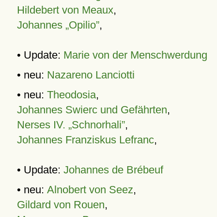
Hildebert von Meaux
,
Johannes „Opilio”
,
• Update:
Marie von der Menschwerdung
• neu:
Nazareno Lanciotti
• neu:
Theodosia
,
Johannes Swierc und Gefährten
,
Nerses IV. „Schnorhali”
,
Johannes Franziskus Lefranc
,
• Update:
Johannes de Brébeuf
• neu:
Alnobert von Seez
,
Gildard von Rouen
,