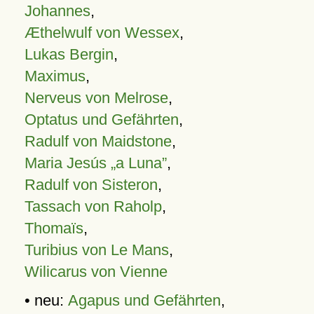
Johannes
,
Æthelwulf von Wessex
,
Lukas Bergin
,
Maximus
,
Nerveus von Melrose
,
Optatus und Gefährten
,
Radulf von Maidstone
,
Maria Jesús „a Luna”
,
Radulf von Sisteron
,
Tassach von Raholp
,
Thomaïs
,
Turibius von Le Mans
,
Wilicarus von Vienne
• neu:
Agapus und Gefährten
,