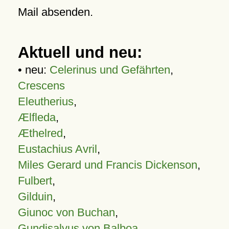
Mail absenden.
Aktuell und neu:
• neu:
Celerinus und Gefährten
,
Crescens
Eleutherius
,
Ælfleda
,
Æthelred
,
Eustachius Avril
,
Miles Gerard und Francis Dickenson
,
Fulbert
,
Gilduin
,
Giunoc von Buchan
,
Gundisalvus von Balboa
,