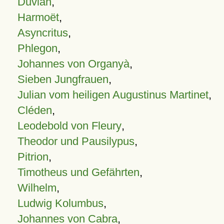
Duvian
,
Harmoët
,
Asyncritus
,
Phlegon
,
Johannes von Organyà
,
Sieben Jungfrauen
,
Julian vom heiligen Augustinus Martinet
,
Cléden
,
Leodebold von Fleury
,
Theodor und Pausilypus
,
Pitrion
,
Timotheus und Gefährten
,
Wilhelm
,
Ludwig Kolumbus
,
Johannes von Cabra
,