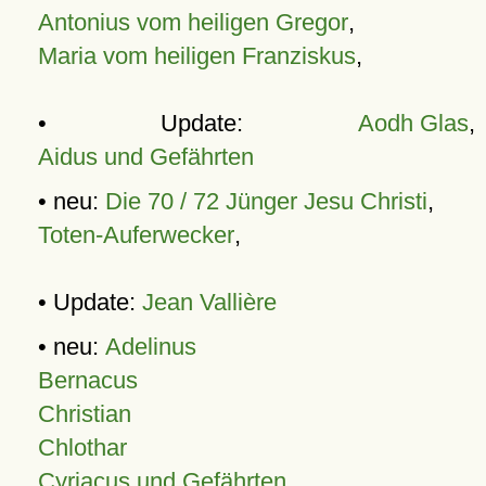
Antonius vom heiligen Gregor
,
Maria vom heiligen Franziskus
,
• Update:
Aodh Glas
,
Aidus und Gefährten
• neu:
Die 70 / 72 Jünger Jesu Christi
,
Toten-Auferwecker
,
• Update:
Jean Vallière
• neu:
Adelinus
Bernacus
Christian
Chlothar
Cyriacus und Gefährten