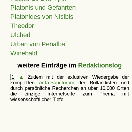
Platonis und Gefährten
Platonides von Nisibis
Theodor
Ulched
Urban von Peñalba
Winebald
weitere Einträge im
Redaktionslog
1
▲
Zudem mit der exlusiven Wiedergabe der
kompletten
Acta Sanctorum
der Bollandisten und
durch persönliche Recherchen an über 10.000 Orten
die einzige Internetseite zum Thema mit
wissenschaftlicher Tiefe.