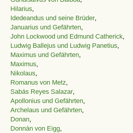
Hilarius
,
Idedeandus und seine Brüder
,
Januarius und Gefährten
,
John Lockwood und Edmund Catherick
,
Ludwig Ballejus und Ludwig Panetius
,
Maximus und Gefährten
,
Maximus
,
Nikolaus
,
Romanus von Metz
,
Sabás Reyes Salazar
,
Apollonius und Gefährten
,
Archelaus und Gefährten
,
Donan
,
Donnán von Eigg
,