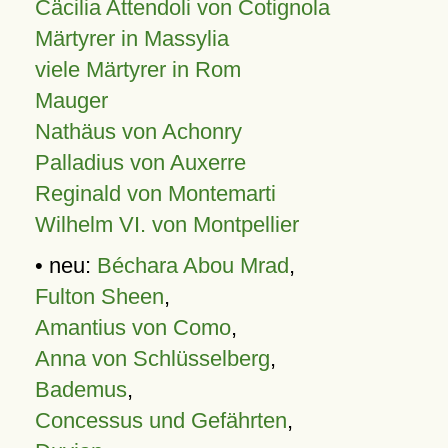
Cäcilia Attendoli von Cotignola
Märtyrer in Massylia
viele Märtyrer in Rom
Mauger
Nathäus von Achonry
Palladius von Auxerre
Reginald von Montemarti
Wilhelm VI. von Montpellier
• neu:
Béchara Abou Mrad
,
Fulton Sheen
,
Amantius von Como
,
Anna von Schlüsselberg
,
Bademus
,
Concessus und Gefährten
,