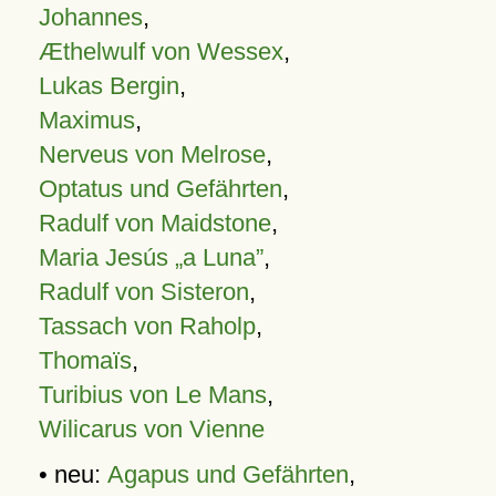
Johannes
,
Æthelwulf von Wessex
,
Lukas Bergin
,
Maximus
,
Nerveus von Melrose
,
Optatus und Gefährten
,
Radulf von Maidstone
,
Maria Jesús „a Luna”
,
Radulf von Sisteron
,
Tassach von Raholp
,
Thomaïs
,
Turibius von Le Mans
,
Wilicarus von Vienne
• neu:
Agapus und Gefährten
,