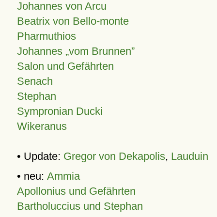
Johannes von Arcu
Beatrix von Bello-monte
Pharmuthios
Johannes
vom Brunnen
Salon und Gefährten
Senach
Stephan
Sympronian Ducki
Wikeranus
• Update:
Gregor von Dekapolis
,
Lauduin
• neu:
Ammia
Apollonius und Gefährten
Bartholuccius und Stephan