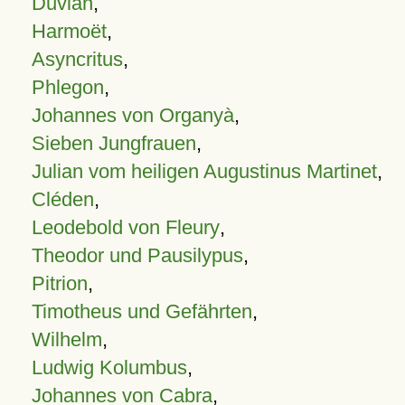
Duvian
,
Harmoët
,
Asyncritus
,
Phlegon
,
Johannes von Organyà
,
Sieben Jungfrauen
,
Julian vom heiligen Augustinus Martinet
,
Cléden
,
Leodebold von Fleury
,
Theodor und Pausilypus
,
Pitrion
,
Timotheus und Gefährten
,
Wilhelm
,
Ludwig Kolumbus
,
Johannes von Cabra
,