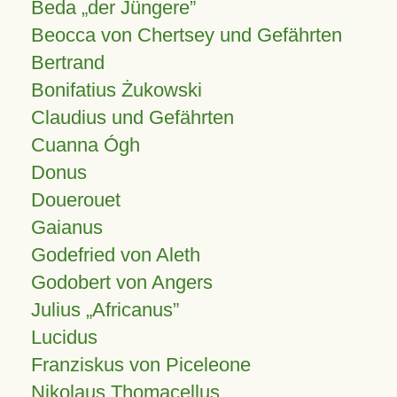
Beda „der Jüngere”
Beocca von Chertsey und Gefährten
Bertrand
Bonifatius Żukowski
Claudius und Gefährten
Cuanna Ógh
Donus
Douerouet
Gaianus
Godefried von Aleth
Godobert von Angers
Julius
Africanus
Lucidus
Franziskus von Piceleone
Nikolaus Thomacellus