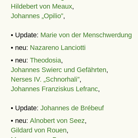
Hildebert von Meaux
,
Johannes „Opilio”
,
• Update:
Marie von der Menschwerdung
• neu:
Nazareno Lanciotti
• neu:
Theodosia
,
Johannes Swierc und Gefährten
,
Nerses IV. „Schnorhali”
,
Johannes Franziskus Lefranc
,
• Update:
Johannes de Brébeuf
• neu:
Alnobert von Seez
,
Gildard von Rouen
,