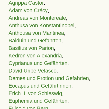
Agrippa Castor
,
Adam von Crécy
,
Andreas von Montereale
,
Anthusa von Konstantinopel
,
Anthousa von Mantinea
,
Balduin und Gefährten
,
Basilius von Parion
,
Kedron von Alexandria
,
Cyprianus und Gefährten
,
David Uribe Velasco
,
Demes und Protion und Gefährten
,
Eocapus und Gefährtinnen
,
Erich II. von Schleswig
,
Euphemia und Gefährten
,
Fulcold von Bern
,