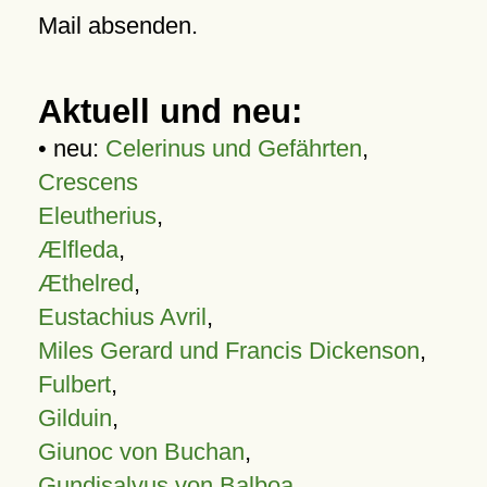
Mail absenden.
Aktuell und neu:
• neu:
Celerinus und Gefährten
,
Crescens
Eleutherius
,
Ælfleda
,
Æthelred
,
Eustachius Avril
,
Miles Gerard und Francis Dickenson
,
Fulbert
,
Gilduin
,
Giunoc von Buchan
,
Gundisalvus von Balboa
,