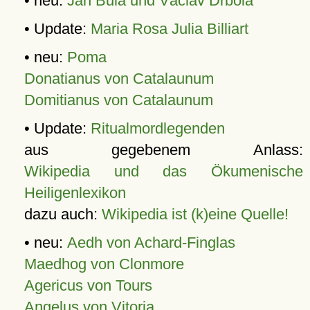
• neu:
Jan Bula und Václav Drbola
• Update:
Maria Rosa Julia Billiart
• neu:
Poma
Donatianus von Catalaunum
Domitianus von Catalaunum
• Update:
Ritualmordlegenden
aus gegebenem Anlass:
Wikipedia und das Ökumenische
Heiligenlexikon
dazu auch:
Wikipedia ist (k)eine Quelle!
• neu:
Aedh von Achard-Finglas
Maedhog von Clonmore
Agericus von Tours
Angelus von Vitoria