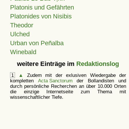
Platonis und Gefährten
Platonides von Nisibis
Theodor
Ulched
Urban von Peñalba
Winebald
weitere Einträge im
Redaktionslog
1
▲
Zudem mit der exlusiven Wiedergabe der
kompletten
Acta Sanctorum
der Bollandisten und
durch persönliche Recherchen an über 10.000 Orten
die einzige Internetseite zum Thema mit
wissenschaftlicher Tiefe.