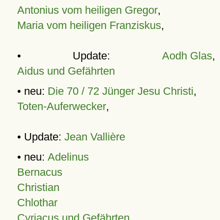
Antonius vom heiligen Gregor
,
Maria vom heiligen Franziskus
,
• Update:
Aodh Glas
,
Aidus und Gefährten
• neu:
Die 70 / 72 Jünger Jesu Christi
,
Toten-Auferwecker
,
• Update:
Jean Vallière
• neu:
Adelinus
Bernacus
Christian
Chlothar
Cyriacus und Gefährten