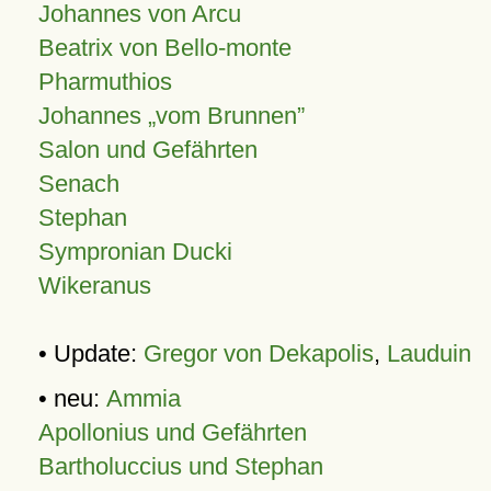
Johannes von Arcu
Beatrix von Bello-monte
Pharmuthios
Johannes
vom Brunnen
Salon und Gefährten
Senach
Stephan
Sympronian Ducki
Wikeranus
• Update:
Gregor von Dekapolis
,
Lauduin
• neu:
Ammia
Apollonius und Gefährten
Bartholuccius und Stephan