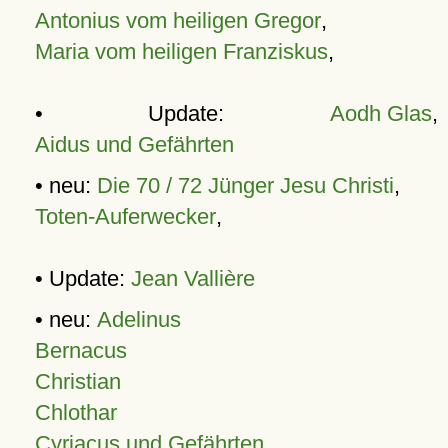
Antonius vom heiligen Gregor
,
Maria vom heiligen Franziskus
,
• Update:
Aodh Glas
,
Aidus und Gefährten
• neu:
Die 70 / 72 Jünger Jesu Christi
,
Toten-Auferwecker
,
• Update:
Jean Vallière
• neu:
Adelinus
Bernacus
Christian
Chlothar
Cyriacus und Gefährten