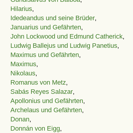
Hilarius
,
Idedeandus und seine Brüder
,
Januarius und Gefährten
,
John Lockwood und Edmund Catherick
,
Ludwig Ballejus und Ludwig Panetius
,
Maximus und Gefährten
,
Maximus
,
Nikolaus
,
Romanus von Metz
,
Sabás Reyes Salazar
,
Apollonius und Gefährten
,
Archelaus und Gefährten
,
Donan
,
Donnán von Eigg
,