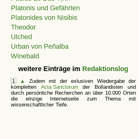
Platonis und Gefährten
Platonides von Nisibis
Theodor
Ulched
Urban von Peñalba
Winebald
weitere Einträge im
Redaktionslog
1
▲
Zudem mit der exlusiven Wiedergabe der
kompletten
Acta Sanctorum
der Bollandisten und
durch persönliche Recherchen an über 10.000 Orten
die einzige Internetseite zum Thema mit
wissenschaftlicher Tiefe.