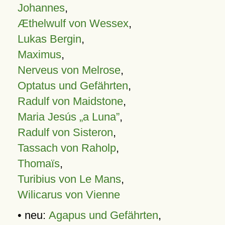
Johannes
,
Æthelwulf von Wessex
,
Lukas Bergin
,
Maximus
,
Nerveus von Melrose
,
Optatus und Gefährten
,
Radulf von Maidstone
,
Maria Jesús „a Luna”
,
Radulf von Sisteron
,
Tassach von Raholp
,
Thomaïs
,
Turibius von Le Mans
,
Wilicarus von Vienne
• neu:
Agapus und Gefährten
,