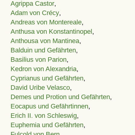
Agrippa Castor
,
Adam von Crécy
,
Andreas von Montereale
,
Anthusa von Konstantinopel
,
Anthousa von Mantinea
,
Balduin und Gefährten
,
Basilius von Parion
,
Kedron von Alexandria
,
Cyprianus und Gefährten
,
David Uribe Velasco
,
Demes und Protion und Gefährten
,
Eocapus und Gefährtinnen
,
Erich II. von Schleswig
,
Euphemia und Gefährten
,
Fulcold von Bern
,