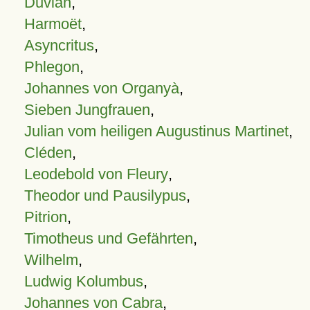
Duvian
,
Harmoët
,
Asyncritus
,
Phlegon
,
Johannes von Organyà
,
Sieben Jungfrauen
,
Julian vom heiligen Augustinus Martinet
,
Cléden
,
Leodebold von Fleury
,
Theodor und Pausilypus
,
Pitrion
,
Timotheus und Gefährten
,
Wilhelm
,
Ludwig Kolumbus
,
Johannes von Cabra
,