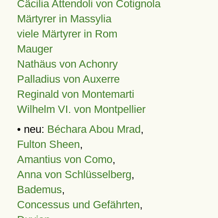
Cäcilia Attendoli von Cotignola
Märtyrer in Massylia
viele Märtyrer in Rom
Mauger
Nathäus von Achonry
Palladius von Auxerre
Reginald von Montemarti
Wilhelm VI. von Montpellier
• neu:
Béchara Abou Mrad
,
Fulton Sheen
,
Amantius von Como
,
Anna von Schlüsselberg
,
Bademus
,
Concessus und Gefährten
,