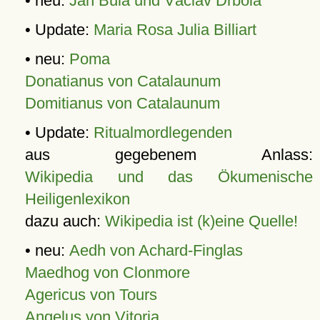
• neu:
Jan Bula und Václav Drbola
• Update:
Maria Rosa Julia Billiart
• neu:
Poma
Donatianus von Catalaunum
Domitianus von Catalaunum
• Update:
Ritualmordlegenden
aus gegebenem Anlass:
Wikipedia und das Ökumenische
Heiligenlexikon
dazu auch:
Wikipedia ist (k)eine Quelle!
• neu:
Aedh von Achard-Finglas
Maedhog von Clonmore
Agericus von Tours
Angelus von Vitoria