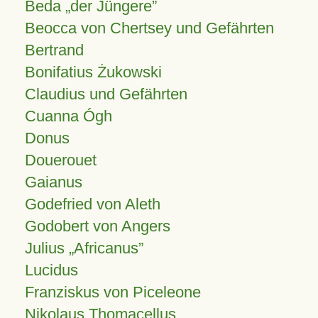
Beda „der Jüngere”
Beocca von Chertsey und Gefährten
Bertrand
Bonifatius Żukowski
Claudius und Gefährten
Cuanna Ógh
Donus
Douerouet
Gaianus
Godefried von Aleth
Godobert von Angers
Julius
Africanus
Lucidus
Franziskus von Piceleone
Nikolaus Thomacellus