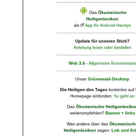
Das
Ökumenische
Heiligenlexikon
als
App für Android-Handys
Update für unseren Stick?
Anleitung lesen oder bestellen
Web 3.0
-
Allgemeine Kommentare
Unser
Grünewald-Desktop
Die Heiligen des Tages
kostenlos auf 
Homepage einbinden:
So geht es
Das
Ökumenische Heiligenlexiko
weiterempfehlen?
Banner + links
Was andere über das
Ökumenisch
Heiligenlexikon
sagen:
Lob und Kri