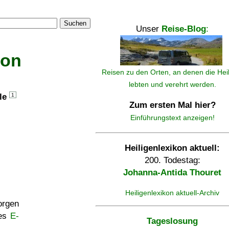
Suchen
Unser
Reise-Blog
:
kon
Reisen zu den Orten, an denen die Hei
lebten und verehrt werden.
lle
1
Zum ersten Mal hier?
Einführungstext anzeigen!
Heiligenlexikon aktuell:
200. Todestag:
Johanna-Antida Thouret
Heiligenlexikon aktuell-Archiv
rgen
ses
E-
Tageslosung