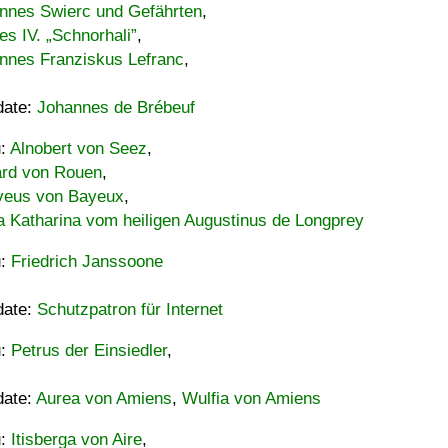
nnes Swierc und Gefährten
,
es IV. „Schnorhali”
,
nnes Franziskus Lefranc
,
date:
Johannes de Brébeuf
u:
Alnobert von Seez
,
ard von Rouen
,
eus von Bayeux
,
a Katharina vom heiligen Augustinus de Longprey
u:
Friedrich Janssoone
date:
Schutzpatron für Internet
u:
Petrus der Einsiedler
,
date:
Aurea von Amiens
,
Wulfia von Amiens
u:
Itisberga von Aire
,