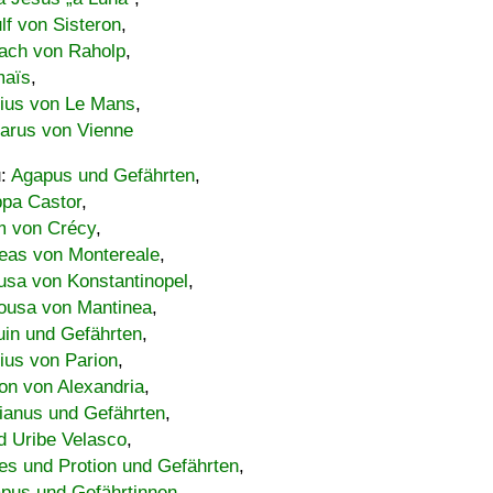
lf von Sisteron
,
ach von Raholp
,
maïs
,
bius von Le Mans
,
carus von Vienne
u:
Agapus und Gefährten
,
ppa Castor
,
 von Crécy
,
eas von Montereale
,
usa von Konstantinopel
,
ousa von Mantinea
,
uin und Gefährten
,
lius von Parion
,
on von Alexandria
,
ianus und Gefährten
,
d Uribe Velasco
,
s und Protion und Gefährten
,
pus und Gefährtinnen
,