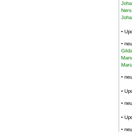
Joha
Ners
Joha
• Up
• ne
Gild
Manv
Mari
• ne
• Up
• ne
• Up
• ne