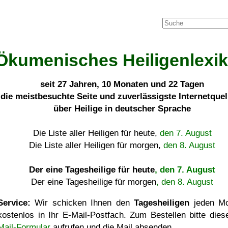
Ökumenisches Heiligenlexi
seit
27 Jahren, 10 Monaten und 22 Tagen
die meistbesuchte Seite und zuverlässigste Internetque
über Heilige in deutscher Sprache
Die Liste aller Heiligen für heute,
den 7. August
Die Liste aller Heiligen für morgen,
den 8. August
Der eine Tagesheilige für heute
, den 7. August
Der eine Tagesheilige für morgen
, den 8. August
Service:
Wir schicken Ihnen den
Tagesheiligen
jeden Mo
kostenlos in Ihr E-Mail-Postfach. Zum Bestellen bitte die
Mail-Formular
aufrufen und die Mail absenden.