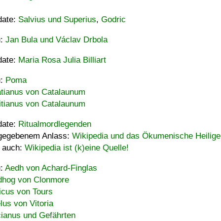
date:
Salvius und Superius
,
Godric
u:
Jan Bula und Václav Drbola
date:
Maria Rosa Julia Billiart
u:
Poma
tianus von Catalaunum
tianus von Catalaunum
date:
Ritualmordlegenden
gegebenem Anlass:
Wikipedia und das Ökumenische Heilige
 auch:
Wikipedia ist (k)eine Quelle!
u:
Aedh von Achard-Finglas
hog von Clonmore
icus von Tours
lus von Vitoria
ianus und Gefährten