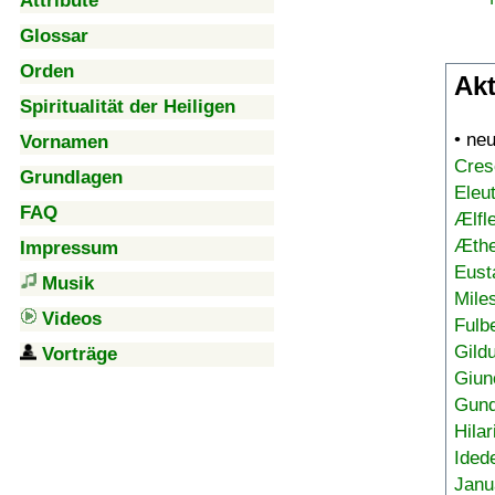
Attribute
Glossar
Orden
Akt
Spiritualität der Heiligen
• ne
Vornamen
Cres
Grundlagen
Eleu
FAQ
Ælfl
Æthe
Impressum
Eust
Musik
Mile
Videos
Fulb
Gild
Vorträge
Giun
Gund
Hilar
Ided
Janu