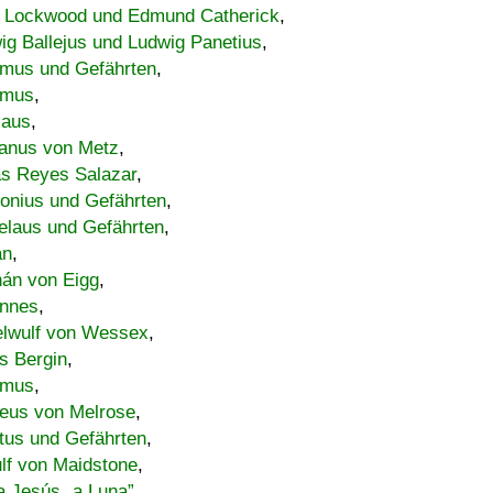
 Lockwood und Edmund Catherick
,
ig Ballejus und Ludwig Panetius
,
mus und Gefährten
,
imus
,
laus
,
nus von Metz
,
s Reyes Salazar
,
lonius und Gefährten
,
elaus und Gefährten
,
an
,
án von Eigg
,
nnes
,
lwulf von Wessex
,
s Bergin
,
imus
,
eus von Melrose
,
tus und Gefährten
,
lf von Maidstone
,
a Jesús „a Luna”
,