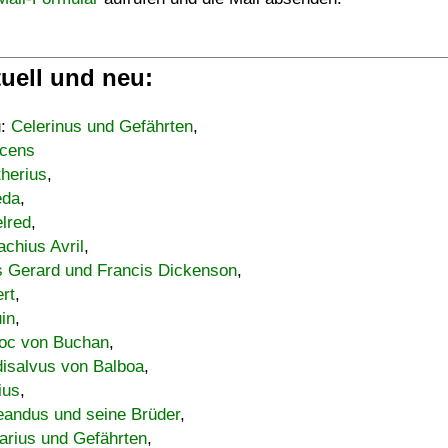
uell und neu:
u:
Celerinus und Gefährten
,
cens
therius
,
eda
,
lred
,
achius Avril
,
s Gerard und Francis Dickenson
,
ert
,
uin
,
oc von Buchan
,
isalvus von Balboa
,
ius
,
eandus und seine Brüder
,
arius und Gefährten
,