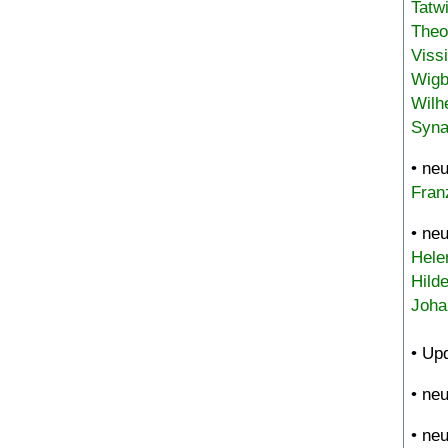
Tatw
Theo
Viss
Wigb
Wilh
Syna
• ne
Fran
• ne
Hele
Hild
Joha
• Up
• ne
• ne