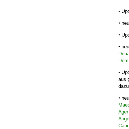
• Up
• ne
• Up
• ne
Dona
Domi
• Up
aus 
dazu
• ne
Maed
Ager
Ange
Canc