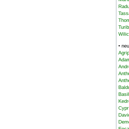
Radu
Tass
Tho
Turi
Wili
• ne
Agri
Adam
Andr
Anth
Anth
Bald
Basi
Kedr
Cypr
Davi
Deme
Eoca