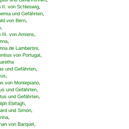
h II. von Schleswig
,
emia und Gefährten
,
old von Bern
,
o
,
 III. von Amiens
,
nna
,
nna de Lambertini
,
entius von Portugal
,
aretha
s und Gefährten
,
ius
,
us von Montepiano
,
us und Gefährten
,
tus und Gefährten
,
lph Ebifagh
,
ard und Simon
,
anna
,
han von Barquel
,