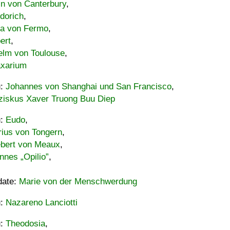
in von Canterbury
,
dorich
,
ia von Fermo
,
ert
,
elm von Toulouse
,
xarium
u:
Johannes von Shanghai und San Francisco
,
ziskus Xaver Truong Buu Diep
u:
Eudo
,
rius von Tongern
,
ebert von Meaux
,
nnes „Opilio”
,
date:
Marie von der Menschwerdung
u:
Nazareno Lanciotti
u:
Theodosia
,