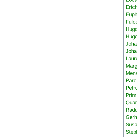
Eric
Euph
Fulc
Hug
Hugo
Joha
Joha
Laur
Marg
Mena
Parc
Petr
Prim
Quar
Radu
Gerh
Sus
Step