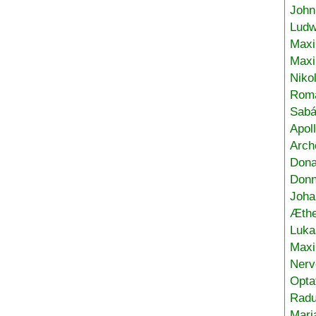
John
Ludw
Maxi
Max
Niko
Roma
Sabá
Apol
Arch
Don
Donn
Joha
Æthe
Luka
Max
Nerv
Opta
Radu
Mari