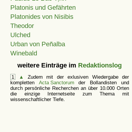
Platonis und Gefährten
Platonides von Nisibis
Theodor
Ulched
Urban von Peñalba
Winebald
weitere Einträge im
Redaktionslog
1
▲
Zudem mit der exlusiven Wiedergabe der
kompletten
Acta Sanctorum
der Bollandisten und
durch persönliche Recherchen an über 10.000 Orten
die einzige Internetseite zum Thema mit
wissenschaftlicher Tiefe.