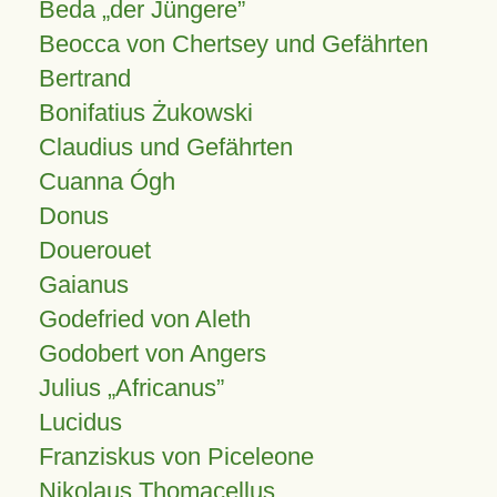
Beda „der Jüngere”
Beocca von Chertsey und Gefährten
Bertrand
Bonifatius Żukowski
Claudius und Gefährten
Cuanna Ógh
Donus
Douerouet
Gaianus
Godefried von Aleth
Godobert von Angers
Julius
Africanus
Lucidus
Franziskus von Piceleone
Nikolaus Thomacellus