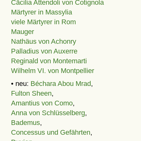
Cäcilia Attendoli von Cotignola
Märtyrer in Massylia
viele Märtyrer in Rom
Mauger
Nathäus von Achonry
Palladius von Auxerre
Reginald von Montemarti
Wilhelm VI. von Montpellier
• neu:
Béchara Abou Mrad
,
Fulton Sheen
,
Amantius von Como
,
Anna von Schlüsselberg
,
Bademus
,
Concessus und Gefährten
,