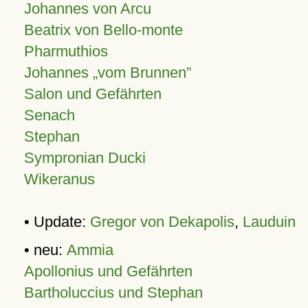
Johannes von Arcu
Beatrix von Bello-monte
Pharmuthios
Johannes
vom Brunnen
Salon und Gefährten
Senach
Stephan
Sympronian Ducki
Wikeranus
• Update:
Gregor von Dekapolis
,
Lauduin
• neu:
Ammia
Apollonius und Gefährten
Bartholuccius und Stephan