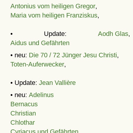
Antonius vom heiligen Gregor
,
Maria vom heiligen Franziskus
,
• Update:
Aodh Glas
,
Aidus und Gefährten
• neu:
Die 70 / 72 Jünger Jesu Christi
,
Toten-Auferwecker
,
• Update:
Jean Vallière
• neu:
Adelinus
Bernacus
Christian
Chlothar
Cyriacus und Gefährten