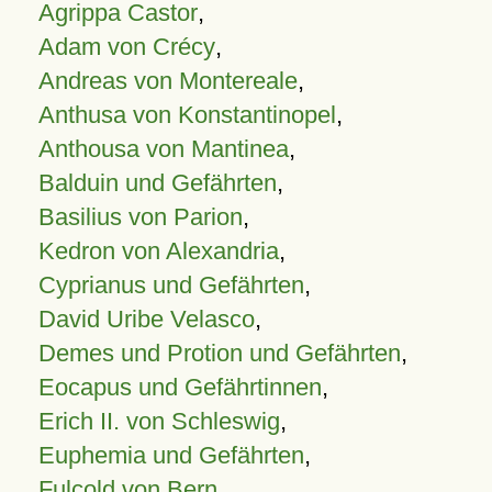
Agrippa Castor
,
Adam von Crécy
,
Andreas von Montereale
,
Anthusa von Konstantinopel
,
Anthousa von Mantinea
,
Balduin und Gefährten
,
Basilius von Parion
,
Kedron von Alexandria
,
Cyprianus und Gefährten
,
David Uribe Velasco
,
Demes und Protion und Gefährten
,
Eocapus und Gefährtinnen
,
Erich II. von Schleswig
,
Euphemia und Gefährten
,
Fulcold von Bern
,