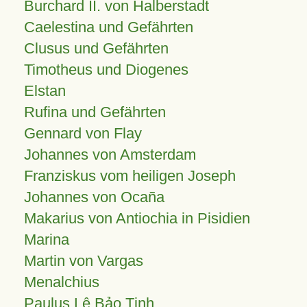
Burchard II. von Halberstadt
Caelestina und Gefährten
Clusus und Gefährten
Timotheus und Diogenes
Elstan
Rufina und Gefährten
Gennard von Flay
Johannes von Amsterdam
Franziskus vom heiligen Joseph
Johannes von Ocaña
Makarius von Antiochia in Pisidien
Marina
Martin von Vargas
Menalchius
Paulus Lê Bảo Tịnh