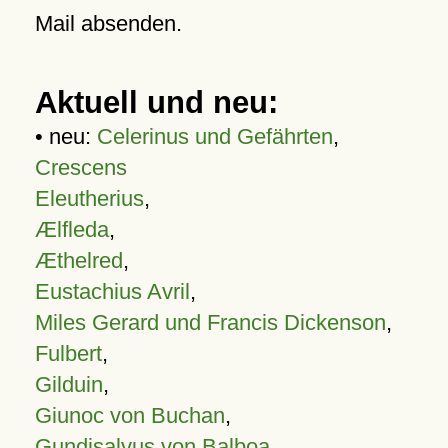
Mail absenden.
Aktuell und neu:
• neu:
Celerinus und Gefährten
,
Crescens
Eleutherius
,
Ælfleda
,
Æthelred
,
Eustachius Avril
,
Miles Gerard und Francis Dickenson
,
Fulbert
,
Gilduin
,
Giunoc von Buchan
,
Gundisalvus von Balboa
,