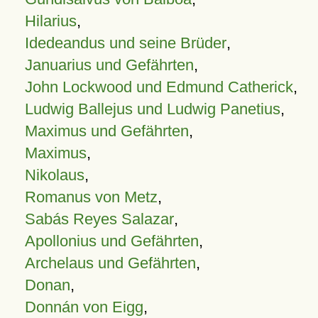
Hilarius
,
Idedeandus und seine Brüder
,
Januarius und Gefährten
,
John Lockwood und Edmund Catherick
,
Ludwig Ballejus und Ludwig Panetius
,
Maximus und Gefährten
,
Maximus
,
Nikolaus
,
Romanus von Metz
,
Sabás Reyes Salazar
,
Apollonius und Gefährten
,
Archelaus und Gefährten
,
Donan
,
Donnán von Eigg
,