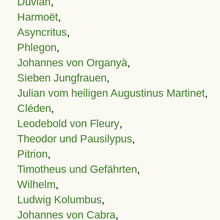
Duvian
,
Harmoët
,
Asyncritus
,
Phlegon
,
Johannes von Organyà
,
Sieben Jungfrauen
,
Julian vom heiligen Augustinus Martinet
,
Cléden
,
Leodebold von Fleury
,
Theodor und Pausilypus
,
Pitrion
,
Timotheus und Gefährten
,
Wilhelm
,
Ludwig Kolumbus
,
Johannes von Cabra
,