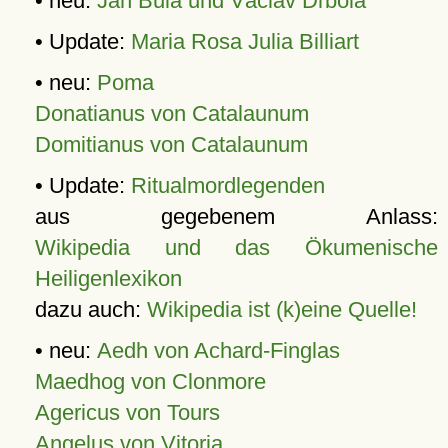
• neu:
Jan Bula und Václav Drbola
• Update:
Maria Rosa Julia Billiart
• neu:
Poma
Donatianus von Catalaunum
Domitianus von Catalaunum
• Update:
Ritualmordlegenden
aus gegebenem Anlass:
Wikipedia und das Ökumenische
Heiligenlexikon
dazu auch:
Wikipedia ist (k)eine Quelle!
• neu:
Aedh von Achard-Finglas
Maedhog von Clonmore
Agericus von Tours
Angelus von Vitoria