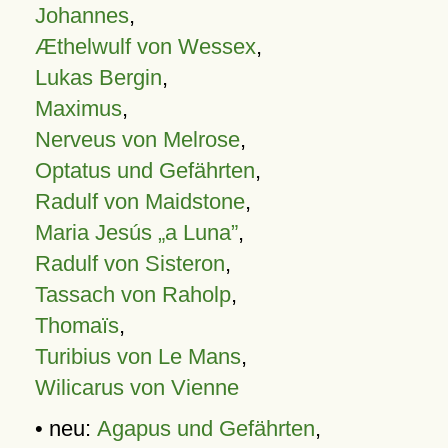
Johannes
,
Æthelwulf von Wessex
,
Lukas Bergin
,
Maximus
,
Nerveus von Melrose
,
Optatus und Gefährten
,
Radulf von Maidstone
,
Maria Jesús „a Luna”
,
Radulf von Sisteron
,
Tassach von Raholp
,
Thomaïs
,
Turibius von Le Mans
,
Wilicarus von Vienne
• neu:
Agapus und Gefährten
,