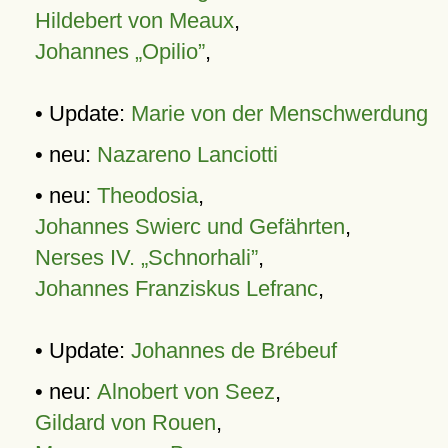
Hildebert von Meaux
,
Johannes „Opilio”
,
• Update:
Marie von der Menschwerdung
• neu:
Nazareno Lanciotti
• neu:
Theodosia
,
Johannes Swierc und Gefährten
,
Nerses IV. „Schnorhali”
,
Johannes Franziskus Lefranc
,
• Update:
Johannes de Brébeuf
• neu:
Alnobert von Seez
,
Gildard von Rouen
,