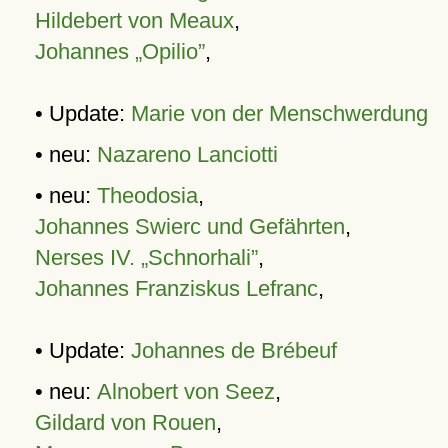
Hildebert von Meaux
,
Johannes „Opilio”
,
• Update:
Marie von der Menschwerdung
• neu:
Nazareno Lanciotti
• neu:
Theodosia
,
Johannes Swierc und Gefährten
,
Nerses IV. „Schnorhali”
,
Johannes Franziskus Lefranc
,
• Update:
Johannes de Brébeuf
• neu:
Alnobert von Seez
,
Gildard von Rouen
,