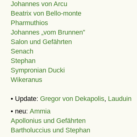
Johannes von Arcu
Beatrix von Bello-monte
Pharmuthios
Johannes
vom Brunnen
Salon und Gefährten
Senach
Stephan
Sympronian Ducki
Wikeranus
• Update:
Gregor von Dekapolis
,
Lauduin
• neu:
Ammia
Apollonius und Gefährten
Bartholuccius und Stephan