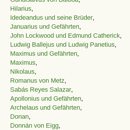
Hilarius
,
Idedeandus und seine Brüder
,
Januarius und Gefährten
,
John Lockwood und Edmund Catherick
,
Ludwig Ballejus und Ludwig Panetius
,
Maximus und Gefährten
,
Maximus
,
Nikolaus
,
Romanus von Metz
,
Sabás Reyes Salazar
,
Apollonius und Gefährten
,
Archelaus und Gefährten
,
Donan
,
Donnán von Eigg
,