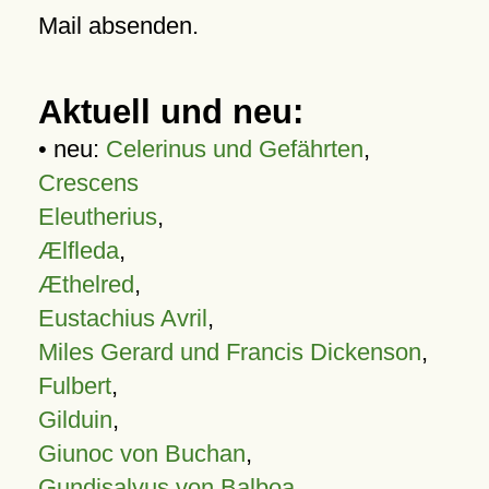
Mail absenden.
Aktuell und neu:
• neu:
Celerinus und Gefährten
,
Crescens
Eleutherius
,
Ælfleda
,
Æthelred
,
Eustachius Avril
,
Miles Gerard und Francis Dickenson
,
Fulbert
,
Gilduin
,
Giunoc von Buchan
,
Gundisalvus von Balboa
,