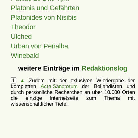
Platonis und Gefährten
Platonides von Nisibis
Theodor
Ulched
Urban von Peñalba
Winebald
weitere Einträge im
Redaktionslog
1
▲
Zudem mit der exlusiven Wiedergabe der
kompletten
Acta Sanctorum
der Bollandisten und
durch persönliche Recherchen an über 10.000 Orten
die einzige Internetseite zum Thema mit
wissenschaftlicher Tiefe.