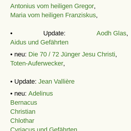
Antonius vom heiligen Gregor
,
Maria vom heiligen Franziskus
,
• Update:
Aodh Glas
,
Aidus und Gefährten
• neu:
Die 70 / 72 Jünger Jesu Christi
,
Toten-Auferwecker
,
• Update:
Jean Vallière
• neu:
Adelinus
Bernacus
Christian
Chlothar
Cyriacus und Gefährten