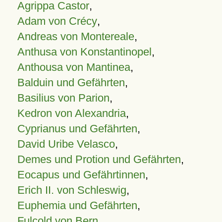
Agrippa Castor
,
Adam von Crécy
,
Andreas von Montereale
,
Anthusa von Konstantinopel
,
Anthousa von Mantinea
,
Balduin und Gefährten
,
Basilius von Parion
,
Kedron von Alexandria
,
Cyprianus und Gefährten
,
David Uribe Velasco
,
Demes und Protion und Gefährten
,
Eocapus und Gefährtinnen
,
Erich II. von Schleswig
,
Euphemia und Gefährten
,
Fulcold von Bern
,