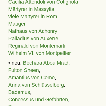
Cäcilia Attendoli von Cotignola
Märtyrer in Massylia
viele Märtyrer in Rom
Mauger
Nathäus von Achonry
Palladius von Auxerre
Reginald von Montemarti
Wilhelm VI. von Montpellier
• neu:
Béchara Abou Mrad
,
Fulton Sheen
,
Amantius von Como
,
Anna von Schlüsselberg
,
Bademus
,
Concessus und Gefährten
,