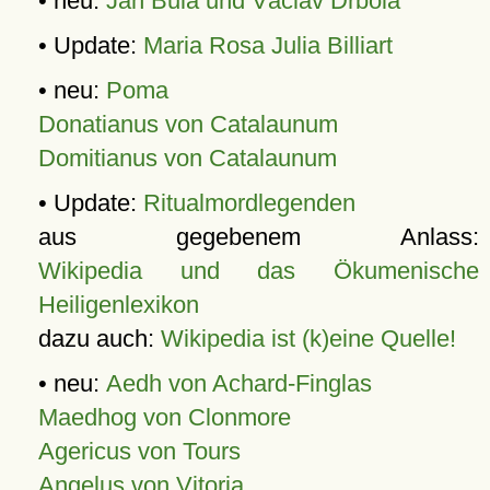
• neu:
Jan Bula und Václav Drbola
• Update:
Maria Rosa Julia Billiart
• neu:
Poma
Donatianus von Catalaunum
Domitianus von Catalaunum
• Update:
Ritualmordlegenden
aus gegebenem Anlass:
Wikipedia und das Ökumenische
Heiligenlexikon
dazu auch:
Wikipedia ist (k)eine Quelle!
• neu:
Aedh von Achard-Finglas
Maedhog von Clonmore
Agericus von Tours
Angelus von Vitoria