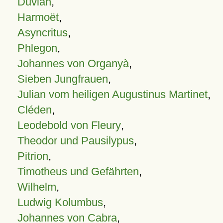
Duvian
,
Harmoët
,
Asyncritus
,
Phlegon
,
Johannes von Organyà
,
Sieben Jungfrauen
,
Julian vom heiligen Augustinus Martinet
,
Cléden
,
Leodebold von Fleury
,
Theodor und Pausilypus
,
Pitrion
,
Timotheus und Gefährten
,
Wilhelm
,
Ludwig Kolumbus
,
Johannes von Cabra
,