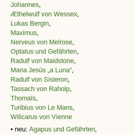
Johannes
,
Æthelwulf von Wessex
,
Lukas Bergin
,
Maximus
,
Nerveus von Melrose
,
Optatus und Gefährten
,
Radulf von Maidstone
,
Maria Jesús „a Luna”
,
Radulf von Sisteron
,
Tassach von Raholp
,
Thomaïs
,
Turibius von Le Mans
,
Wilicarus von Vienne
• neu:
Agapus und Gefährten
,