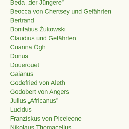
Beda „der Jüngere”
Beocca von Chertsey und Gefährten
Bertrand
Bonifatius Żukowski
Claudius und Gefährten
Cuanna Ógh
Donus
Douerouet
Gaianus
Godefried von Aleth
Godobert von Angers
Julius
Africanus
Lucidus
Franziskus von Piceleone
Nikolaus Thomacellus