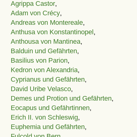
Agrippa Castor
,
Adam von Crécy
,
Andreas von Montereale
,
Anthusa von Konstantinopel
,
Anthousa von Mantinea
,
Balduin und Gefährten
,
Basilius von Parion
,
Kedron von Alexandria
,
Cyprianus und Gefährten
,
David Uribe Velasco
,
Demes und Protion und Gefährten
,
Eocapus und Gefährtinnen
,
Erich II. von Schleswig
,
Euphemia und Gefährten
,
Fulcold von Bern
,