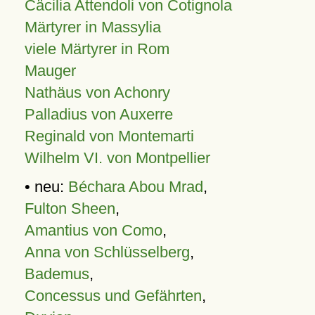
Cäcilia Attendoli von Cotignola
Märtyrer in Massylia
viele Märtyrer in Rom
Mauger
Nathäus von Achonry
Palladius von Auxerre
Reginald von Montemarti
Wilhelm VI. von Montpellier
• neu:
Béchara Abou Mrad
,
Fulton Sheen
,
Amantius von Como
,
Anna von Schlüsselberg
,
Bademus
,
Concessus und Gefährten
,