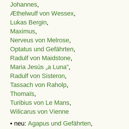
Johannes
,
Æthelwulf von Wessex
,
Lukas Bergin
,
Maximus
,
Nerveus von Melrose
,
Optatus und Gefährten
,
Radulf von Maidstone
,
Maria Jesús „a Luna”
,
Radulf von Sisteron
,
Tassach von Raholp
,
Thomaïs
,
Turibius von Le Mans
,
Wilicarus von Vienne
• neu:
Agapus und Gefährten
,