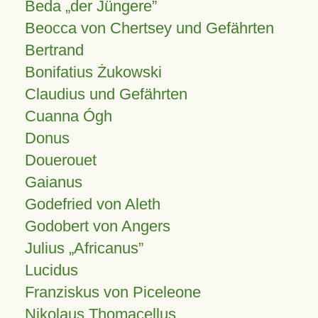
Beda „der Jüngere”
Beocca von Chertsey und Gefährten
Bertrand
Bonifatius Żukowski
Claudius und Gefährten
Cuanna Ógh
Donus
Douerouet
Gaianus
Godefried von Aleth
Godobert von Angers
Julius
Africanus
Lucidus
Franziskus von Piceleone
Nikolaus Thomacellus