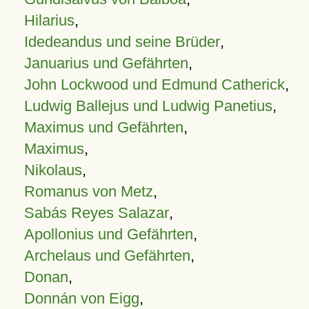
Hilarius
,
Idedeandus und seine Brüder
,
Januarius und Gefährten
,
John Lockwood und Edmund Catherick
,
Ludwig Ballejus und Ludwig Panetius
,
Maximus und Gefährten
,
Maximus
,
Nikolaus
,
Romanus von Metz
,
Sabás Reyes Salazar
,
Apollonius und Gefährten
,
Archelaus und Gefährten
,
Donan
,
Donnán von Eigg
,