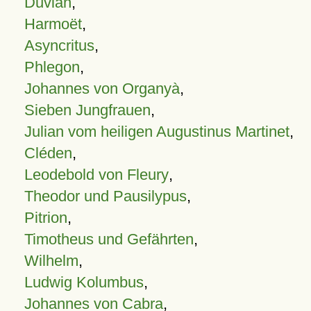
Duvian
,
Harmoët
,
Asyncritus
,
Phlegon
,
Johannes von Organyà
,
Sieben Jungfrauen
,
Julian vom heiligen Augustinus Martinet
,
Cléden
,
Leodebold von Fleury
,
Theodor und Pausilypus
,
Pitrion
,
Timotheus und Gefährten
,
Wilhelm
,
Ludwig Kolumbus
,
Johannes von Cabra
,