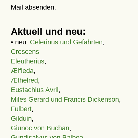
Mail absenden.
Aktuell und neu:
• neu:
Celerinus und Gefährten
,
Crescens
Eleutherius
,
Ælfleda
,
Æthelred
,
Eustachius Avril
,
Miles Gerard und Francis Dickenson
,
Fulbert
,
Gilduin
,
Giunoc von Buchan
,
Gundisalvus von Balboa
,