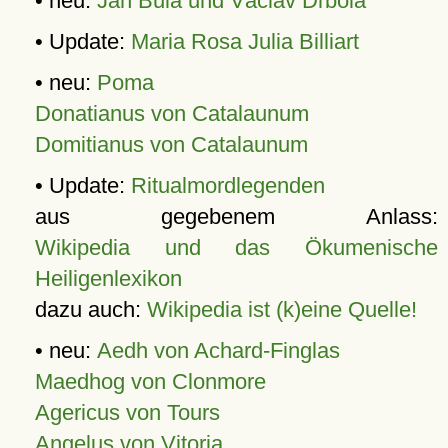
• neu:
Jan Bula und Václav Drbola
• Update:
Maria Rosa Julia Billiart
• neu:
Poma
Donatianus von Catalaunum
Domitianus von Catalaunum
• Update:
Ritualmordlegenden
aus gegebenem Anlass:
Wikipedia und das Ökumenische
Heiligenlexikon
dazu auch:
Wikipedia ist (k)eine Quelle!
• neu:
Aedh von Achard-Finglas
Maedhog von Clonmore
Agericus von Tours
Angelus von Vitoria