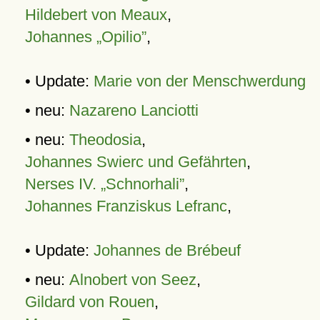
Hildebert von Meaux
,
Johannes „Opilio”
,
• Update:
Marie von der Menschwerdung
• neu:
Nazareno Lanciotti
• neu:
Theodosia
,
Johannes Swierc und Gefährten
,
Nerses IV. „Schnorhali”
,
Johannes Franziskus Lefranc
,
• Update:
Johannes de Brébeuf
• neu:
Alnobert von Seez
,
Gildard von Rouen
,