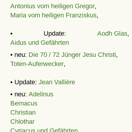
Antonius vom heiligen Gregor
,
Maria vom heiligen Franziskus
,
• Update:
Aodh Glas
,
Aidus und Gefährten
• neu:
Die 70 / 72 Jünger Jesu Christi
,
Toten-Auferwecker
,
• Update:
Jean Vallière
• neu:
Adelinus
Bernacus
Christian
Chlothar
Cyriacus und Gefährten