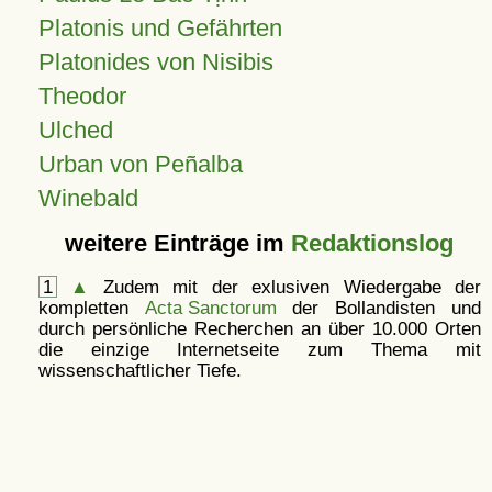
Platonis und Gefährten
Platonides von Nisibis
Theodor
Ulched
Urban von Peñalba
Winebald
weitere Einträge im
Redaktionslog
1
▲
Zudem mit der exlusiven Wiedergabe der
kompletten
Acta Sanctorum
der Bollandisten und
durch persönliche Recherchen an über 10.000 Orten
die einzige Internetseite zum Thema mit
wissenschaftlicher Tiefe.