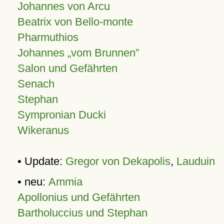
Johannes von Arcu
Beatrix von Bello-monte
Pharmuthios
Johannes
vom Brunnen
Salon und Gefährten
Senach
Stephan
Sympronian Ducki
Wikeranus
• Update:
Gregor von Dekapolis
,
Lauduin
• neu:
Ammia
Apollonius und Gefährten
Bartholuccius und Stephan