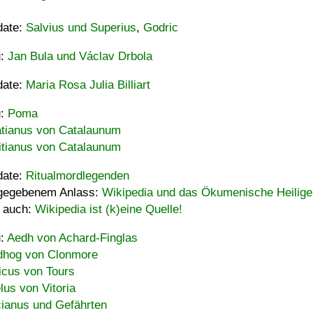
date:
Salvius und Superius
,
Godric
u:
Jan Bula und Václav Drbola
date:
Maria Rosa Julia Billiart
u:
Poma
tianus von Catalaunum
tianus von Catalaunum
date:
Ritualmordlegenden
gegebenem Anlass:
Wikipedia und das Ökumenische Heilige
 auch:
Wikipedia ist (k)eine Quelle!
u:
Aedh von Achard-Finglas
hog von Clonmore
icus von Tours
lus von Vitoria
ianus und Gefährten