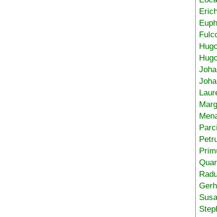
Eric
Euph
Fulc
Hug
Hugo
Joha
Joha
Laur
Marg
Mena
Parc
Petr
Prim
Quar
Radu
Gerh
Sus
Step