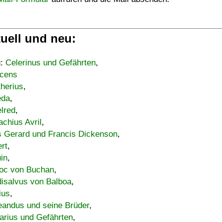
uell und neu:
u:
Celerinus und Gefährten
,
cens
therius
,
eda
,
lred
,
achius Avril
,
s Gerard und Francis Dickenson
,
ert
,
uin
,
oc von Buchan
,
isalvus von Balboa
,
ius
,
eandus und seine Brüder
,
arius und Gefährten
,