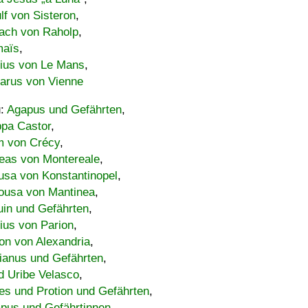
lf von Sisteron
,
ach von Raholp
,
maïs
,
bius von Le Mans
,
carus von Vienne
u:
Agapus und Gefährten
,
ppa Castor
,
 von Crécy
,
eas von Montereale
,
usa von Konstantinopel
,
ousa von Mantinea
,
uin und Gefährten
,
lius von Parion
,
on von Alexandria
,
ianus und Gefährten
,
d Uribe Velasco
,
s und Protion und Gefährten
,
pus und Gefährtinnen
,