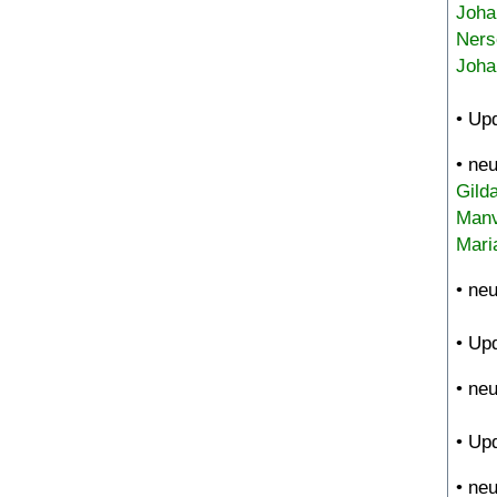
Joha
Ners
Joha
• Up
• ne
Gild
Manv
Mari
• ne
• Up
• ne
• Up
• ne