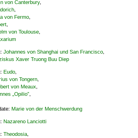
in von Canterbury
,
dorich
,
ia von Fermo
,
ert
,
elm von Toulouse
,
xarium
u:
Johannes von Shanghai und San Francisco
,
ziskus Xaver Truong Buu Diep
u:
Eudo
,
rius von Tongern
,
ebert von Meaux
,
nnes „Opilio”
,
date:
Marie von der Menschwerdung
u:
Nazareno Lanciotti
u:
Theodosia
,