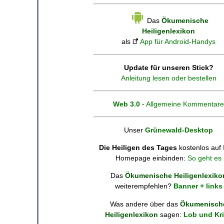
Das
Ökumenische
Heiligenlexikon
als
App für Android-Handys
Update für unseren Stick?
Anleitung lesen oder bestellen
Web 3.0
-
Allgemeine Kommentare
Unser
Grünewald-Desktop
Die Heiligen des Tages
kostenlos auf 
Homepage einbinden:
So geht es
Das
Ökumenische Heiligenlexiko
weiterempfehlen?
Banner + links
Was andere über das
Ökumenisch
Heiligenlexikon
sagen:
Lob und Kri