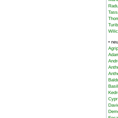
Radu
Tass
Tho
Turi
Wili
• ne
Agri
Adam
Andr
Anth
Anth
Bald
Basi
Kedr
Cypr
Davi
Deme
Eoca