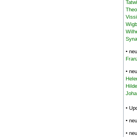
Tatw
Theo
Viss
Wigb
Wilh
Syna
• ne
Fran
• ne
Hele
Hild
Joha
• Up
• ne
• ne