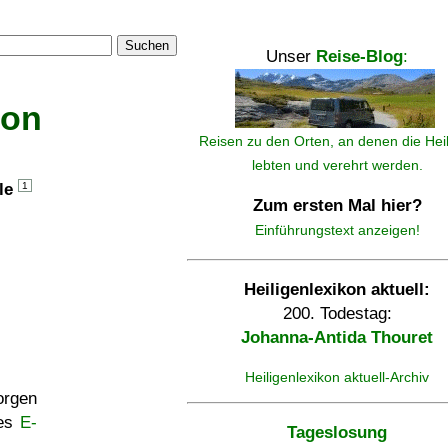
Suchen
Unser
Reise-Blog
:
kon
Reisen zu den Orten, an denen die Hei
lebten und verehrt werden.
lle
1
Zum ersten Mal hier?
Einführungstext anzeigen!
Heiligenlexikon aktuell:
200. Todestag:
Johanna-Antida Thouret
Heiligenlexikon aktuell-Archiv
rgen
ses
E-
Tageslosung