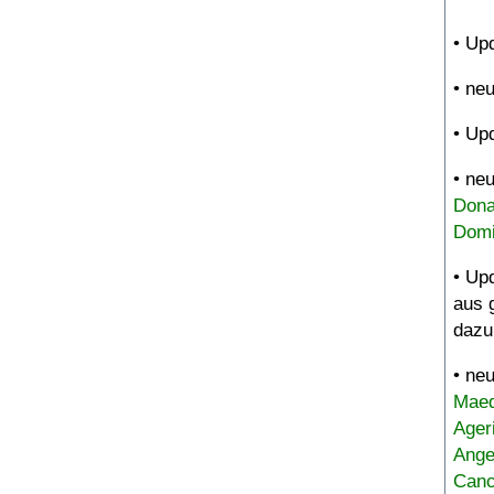
• Up
• ne
• Up
• ne
Dona
Domi
• Up
aus 
dazu
• ne
Maed
Ager
Ange
Canc