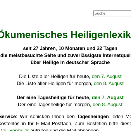
Ökumenisches Heiligenlexi
seit
27 Jahren, 10 Monaten und 22 Tagen
die meistbesuchte Seite und zuverlässigste Internetque
über Heilige in deutscher Sprache
Die Liste aller Heiligen für heute,
den 7. August
Die Liste aller Heiligen für morgen,
den 8. August
Der eine Tagesheilige für heute
, den 7. August
Der eine Tagesheilige für morgen
, den 8. August
Service:
Wir schicken Ihnen den
Tagesheiligen
jeden Mo
kostenlos in Ihr E-Mail-Postfach. Zum Bestellen bitte die
Mail-Formular
aufrufen und die Mail absenden.