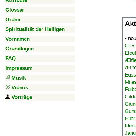
Attribute
Glossar
Orden
Akt
Spiritualität der Heiligen
• ne
Vornamen
Cres
Grundlagen
Eleu
FAQ
Ælfl
Æthe
Impressum
Eust
Musik
Mile
Videos
Fulb
Gild
Vorträge
Giun
Gund
Hilar
Ided
Janu