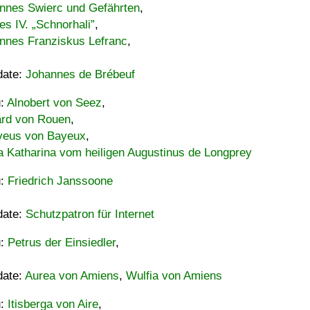
nnes Swierc und Gefährten
,
es IV. „Schnorhali”
,
nnes Franziskus Lefranc
,
date:
Johannes de Brébeuf
u:
Alnobert von Seez
,
ard von Rouen
,
eus von Bayeux
,
a Katharina vom heiligen Augustinus de Longprey
u:
Friedrich Janssoone
date:
Schutzpatron für Internet
u:
Petrus der Einsiedler
,
date:
Aurea von Amiens
,
Wulfia von Amiens
u:
Itisberga von Aire
,