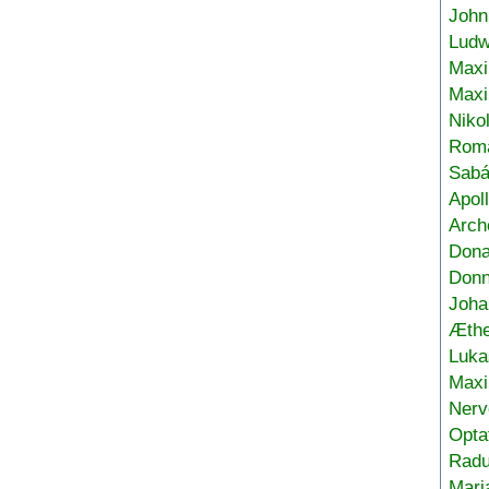
John
Ludw
Maxi
Max
Niko
Roma
Sabá
Apol
Arch
Don
Donn
Joha
Æthe
Luka
Max
Nerv
Opta
Radu
Mari