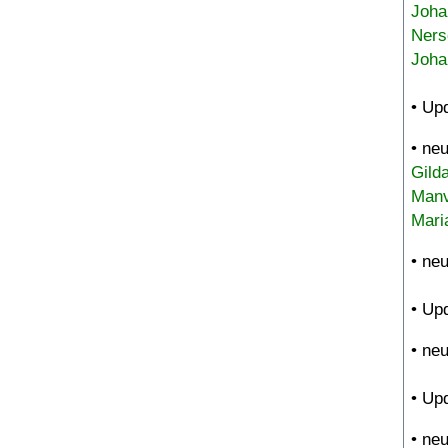
Joha
Ners
Joha
• Up
• ne
Gild
Manv
Mari
• ne
• Up
• ne
• Up
• ne