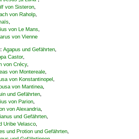
lf von Sisteron
,
ach von Raholp
,
maïs
,
bius von Le Mans
,
carus von Vienne
u:
Agapus und Gefährten
,
ppa Castor
,
 von Crécy
,
eas von Montereale
,
usa von Konstantinopel
,
ousa von Mantinea
,
uin und Gefährten
,
lius von Parion
,
on von Alexandria
,
ianus und Gefährten
,
d Uribe Velasco
,
s und Protion und Gefährten
,
pus und Gefährtinnen
,