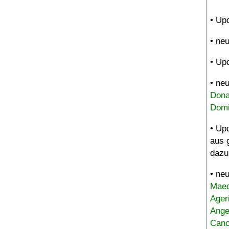
• Up
• ne
• Up
• ne
Dona
Domi
• Up
aus 
dazu
• ne
Maed
Ager
Ange
Canc