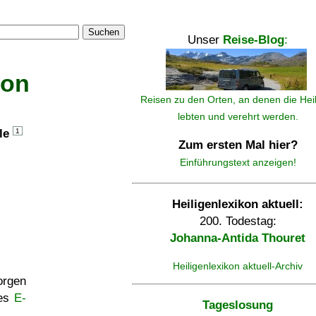
Suchen
Unser
Reise-Blog
:
kon
Reisen zu den Orten, an denen die Hei
lebten und verehrt werden.
lle
1
Zum ersten Mal hier?
Einführungstext anzeigen!
Heiligenlexikon aktuell:
200. Todestag:
Johanna-Antida Thouret
Heiligenlexikon aktuell-Archiv
rgen
ses
E-
Tageslosung