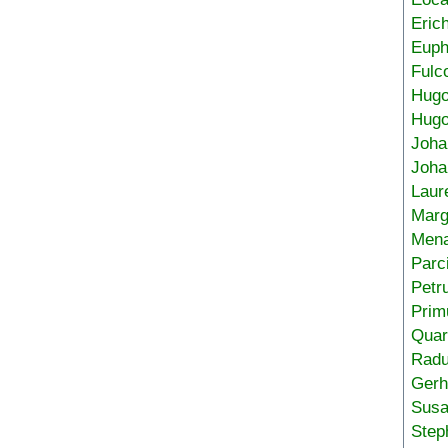
Eric
Euph
Fulc
Hug
Hugo
Joha
Joha
Laur
Marg
Mena
Parc
Petr
Prim
Quar
Radu
Gerh
Sus
Step