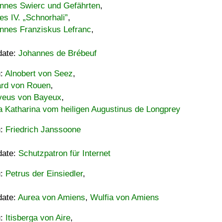
nnes Swierc und Gefährten
,
es IV. „Schnorhali”
,
nnes Franziskus Lefranc
,
date:
Johannes de Brébeuf
u:
Alnobert von Seez
,
ard von Rouen
,
eus von Bayeux
,
a Katharina vom heiligen Augustinus de Longprey
u:
Friedrich Janssoone
date:
Schutzpatron für Internet
u:
Petrus der Einsiedler
,
date:
Aurea von Amiens
,
Wulfia von Amiens
u:
Itisberga von Aire
,