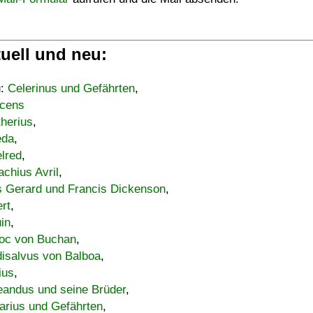
uell und neu:
u:
Celerinus und Gefährten
,
cens
therius
,
eda
,
lred
,
achius Avril
,
s Gerard und Francis Dickenson
,
ert
,
uin
,
oc von Buchan
,
isalvus von Balboa
,
ius
,
eandus und seine Brüder
,
arius und Gefährten
,