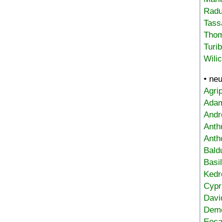
Radu
Tass
Tho
Turi
Wili
• ne
Agri
Adam
Andr
Anth
Anth
Bald
Basi
Kedr
Cypr
Davi
Deme
Eoca