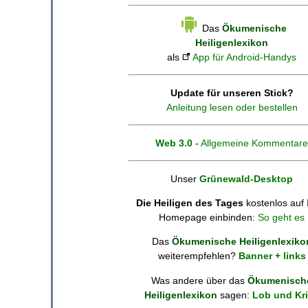
Das
Ökumenische
Heiligenlexikon
als
App für Android-Handys
Update für unseren Stick?
Anleitung lesen oder bestellen
Web 3.0
-
Allgemeine Kommentare
Unser
Grünewald-Desktop
Die Heiligen des Tages
kostenlos auf 
Homepage einbinden:
So geht es
Das
Ökumenische Heiligenlexiko
weiterempfehlen?
Banner + links
Was andere über das
Ökumenisch
Heiligenlexikon
sagen:
Lob und Kri