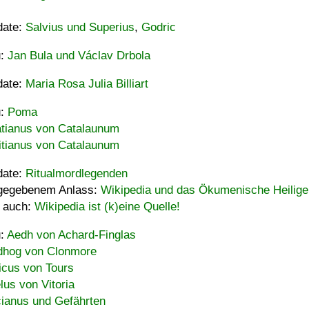
date:
Salvius und Superius
,
Godric
u:
Jan Bula und Václav Drbola
date:
Maria Rosa Julia Billiart
u:
Poma
tianus von Catalaunum
tianus von Catalaunum
date:
Ritualmordlegenden
gegebenem Anlass:
Wikipedia und das Ökumenische Heilige
 auch:
Wikipedia ist (k)eine Quelle!
u:
Aedh von Achard-Finglas
hog von Clonmore
icus von Tours
lus von Vitoria
ianus und Gefährten