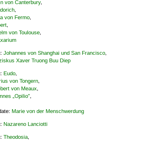
in von Canterbury
,
dorich
,
ia von Fermo
,
ert
,
elm von Toulouse
,
xarium
u:
Johannes von Shanghai und San Francisco
,
ziskus Xaver Truong Buu Diep
u:
Eudo
,
rius von Tongern
,
ebert von Meaux
,
nnes „Opilio”
,
date:
Marie von der Menschwerdung
u:
Nazareno Lanciotti
u:
Theodosia
,