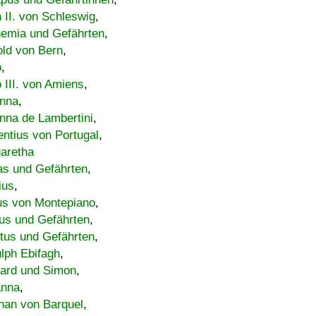
h II. von Schleswig
,
emia und Gefährten
,
old von Bern
,
o
,
 III. von Amiens
,
nna
,
nna de Lambertini
,
entius von Portugal
,
aretha
s und Gefährten
,
ius
,
us von Montepiano
,
us und Gefährten
,
tus und Gefährten
,
lph Ebifagh
,
ard und Simon
,
anna
,
han von Barquel
,