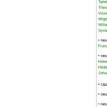
Tatw
Theo
Viss
Wigb
Wilh
Syna
• ne
Fran
• ne
Hele
Hild
Joha
• Up
• ne
• ne