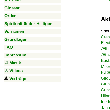
Attribute
Glossar
Orden
Akt
Spiritualität der Heiligen
• ne
Vornamen
Cres
Grundlagen
Eleu
FAQ
Ælfl
Æthe
Impressum
Eust
Musik
Mile
Videos
Fulb
Gild
Vorträge
Giun
Gund
Hilar
Ided
Janu