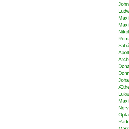
John
Ludw
Maxi
Max
Niko
Roma
Sabá
Apol
Arch
Don
Donn
Joha
Æthe
Luka
Max
Nerv
Opta
Radu
Mari