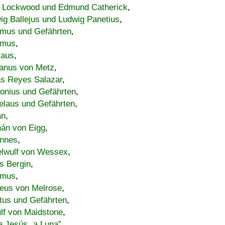
 Lockwood und Edmund Catherick
,
ig Ballejus und Ludwig Panetius
,
mus und Gefährten
,
imus
,
laus
,
nus von Metz
,
s Reyes Salazar
,
lonius und Gefährten
,
elaus und Gefährten
,
an
,
án von Eigg
,
nnes
,
lwulf von Wessex
,
s Bergin
,
imus
,
eus von Melrose
,
tus und Gefährten
,
lf von Maidstone
,
a Jesús „a Luna”
,