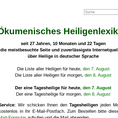
Ökumenisches Heiligenlexi
seit
27 Jahren, 10 Monaten und 22 Tagen
die meistbesuchte Seite und zuverlässigste Internetque
über Heilige in deutscher Sprache
Die Liste aller Heiligen für heute,
den 7. August
Die Liste aller Heiligen für morgen,
den 8. August
Der eine Tagesheilige für heute
, den 7. August
Der eine Tagesheilige für morgen
, den 8. August
Service:
Wir schicken Ihnen den
Tagesheiligen
jeden Mo
kostenlos in Ihr E-Mail-Postfach. Zum Bestellen bitte die
Mail-Formular
aufrufen und die Mail absenden.