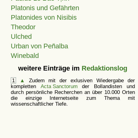
Platonis und Gefährten
Platonides von Nisibis
Theodor
Ulched
Urban von Peñalba
Winebald
weitere Einträge im
Redaktionslog
1
▲
Zudem mit der exlusiven Wiedergabe der
kompletten
Acta Sanctorum
der Bollandisten und
durch persönliche Recherchen an über 10.000 Orten
die einzige Internetseite zum Thema mit
wissenschaftlicher Tiefe.