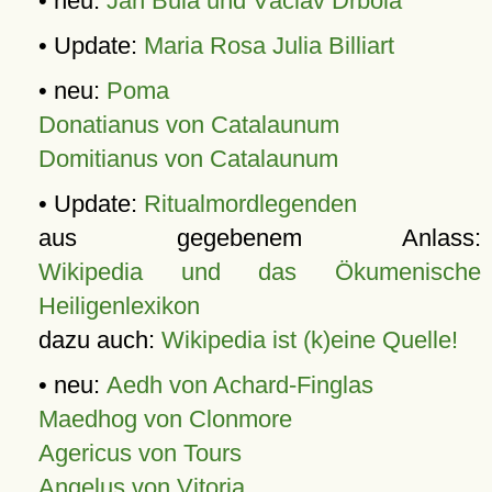
• neu:
Jan Bula und Václav Drbola
• Update:
Maria Rosa Julia Billiart
• neu:
Poma
Donatianus von Catalaunum
Domitianus von Catalaunum
• Update:
Ritualmordlegenden
aus gegebenem Anlass:
Wikipedia und das Ökumenische
Heiligenlexikon
dazu auch:
Wikipedia ist (k)eine Quelle!
• neu:
Aedh von Achard-Finglas
Maedhog von Clonmore
Agericus von Tours
Angelus von Vitoria