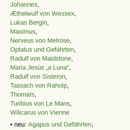
Johannes
,
Æthelwulf von Wessex
,
Lukas Bergin
,
Maximus
,
Nerveus von Melrose
,
Optatus und Gefährten
,
Radulf von Maidstone
,
Maria Jesús „a Luna”
,
Radulf von Sisteron
,
Tassach von Raholp
,
Thomaïs
,
Turibius von Le Mans
,
Wilicarus von Vienne
• neu:
Agapus und Gefährten
,