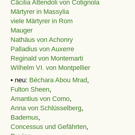
Cäcilia Attendoli von Cotignola
Märtyrer in Massylia
viele Märtyrer in Rom
Mauger
Nathäus von Achonry
Palladius von Auxerre
Reginald von Montemarti
Wilhelm VI. von Montpellier
• neu:
Béchara Abou Mrad
,
Fulton Sheen
,
Amantius von Como
,
Anna von Schlüsselberg
,
Bademus
,
Concessus und Gefährten
,