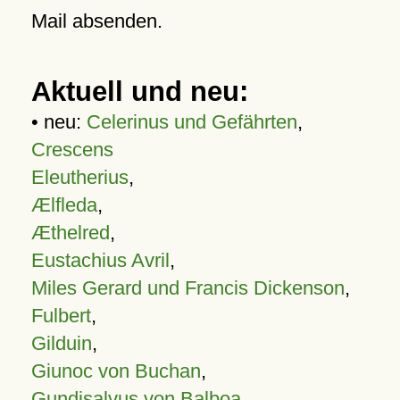
Mail absenden.
Aktuell und neu:
• neu:
Celerinus und Gefährten
,
Crescens
Eleutherius
,
Ælfleda
,
Æthelred
,
Eustachius Avril
,
Miles Gerard und Francis Dickenson
,
Fulbert
,
Gilduin
,
Giunoc von Buchan
,
Gundisalvus von Balboa
,