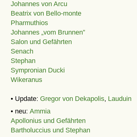
Johannes von Arcu
Beatrix von Bello-monte
Pharmuthios
Johannes
vom Brunnen
Salon und Gefährten
Senach
Stephan
Sympronian Ducki
Wikeranus
• Update:
Gregor von Dekapolis
,
Lauduin
• neu:
Ammia
Apollonius und Gefährten
Bartholuccius und Stephan