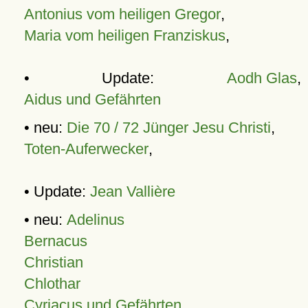
Antonius vom heiligen Gregor
,
Maria vom heiligen Franziskus
,
• Update:
Aodh Glas
,
Aidus und Gefährten
• neu:
Die 70 / 72 Jünger Jesu Christi
,
Toten-Auferwecker
,
• Update:
Jean Vallière
• neu:
Adelinus
Bernacus
Christian
Chlothar
Cyriacus und Gefährten