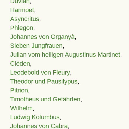
Duvian
,
Harmoët
,
Asyncritus
,
Phlegon
,
Johannes von Organyà
,
Sieben Jungfrauen
,
Julian vom heiligen Augustinus Martinet
,
Cléden
,
Leodebold von Fleury
,
Theodor und Pausilypus
,
Pitrion
,
Timotheus und Gefährten
,
Wilhelm
,
Ludwig Kolumbus
,
Johannes von Cabra
,