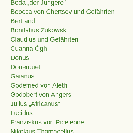
Beda „der Jüngere”
Beocca von Chertsey und Gefährten
Bertrand
Bonifatius Żukowski
Claudius und Gefährten
Cuanna Ógh
Donus
Douerouet
Gaianus
Godefried von Aleth
Godobert von Angers
Julius
Africanus
Lucidus
Franziskus von Piceleone
Nikolaus Thomacellus