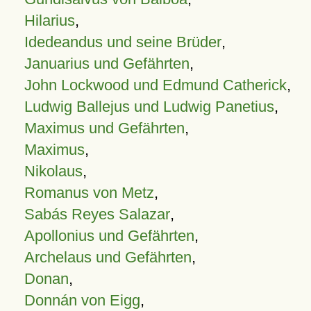
Hilarius
,
Idedeandus und seine Brüder
,
Januarius und Gefährten
,
John Lockwood und Edmund Catherick
,
Ludwig Ballejus und Ludwig Panetius
,
Maximus und Gefährten
,
Maximus
,
Nikolaus
,
Romanus von Metz
,
Sabás Reyes Salazar
,
Apollonius und Gefährten
,
Archelaus und Gefährten
,
Donan
,
Donnán von Eigg
,