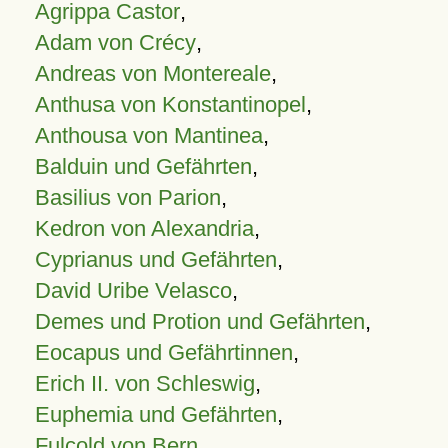
Agrippa Castor
,
Adam von Crécy
,
Andreas von Montereale
,
Anthusa von Konstantinopel
,
Anthousa von Mantinea
,
Balduin und Gefährten
,
Basilius von Parion
,
Kedron von Alexandria
,
Cyprianus und Gefährten
,
David Uribe Velasco
,
Demes und Protion und Gefährten
,
Eocapus und Gefährtinnen
,
Erich II. von Schleswig
,
Euphemia und Gefährten
,
Fulcold von Bern
,