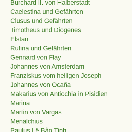
Burchard II. von Halberstadt
Caelestina und Gefährten
Clusus und Gefährten
Timotheus und Diogenes
Elstan
Rufina und Gefährten
Gennard von Flay
Johannes von Amsterdam
Franziskus vom heiligen Joseph
Johannes von Ocaña
Makarius von Antiochia in Pisidien
Marina
Martin von Vargas
Menalchius
Paulus Lê Bảo Tịnh