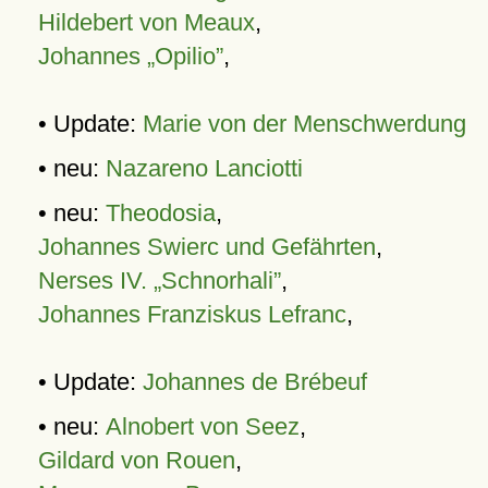
Hildebert von Meaux
,
Johannes „Opilio”
,
• Update:
Marie von der Menschwerdung
• neu:
Nazareno Lanciotti
• neu:
Theodosia
,
Johannes Swierc und Gefährten
,
Nerses IV. „Schnorhali”
,
Johannes Franziskus Lefranc
,
• Update:
Johannes de Brébeuf
• neu:
Alnobert von Seez
,
Gildard von Rouen
,