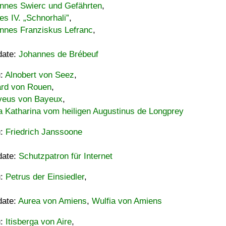
nnes Swierc und Gefährten
,
es IV. „Schnorhali”
,
nnes Franziskus Lefranc
,
date:
Johannes de Brébeuf
u:
Alnobert von Seez
,
ard von Rouen
,
eus von Bayeux
,
a Katharina vom heiligen Augustinus de Longprey
u:
Friedrich Janssoone
date:
Schutzpatron für Internet
u:
Petrus der Einsiedler
,
date:
Aurea von Amiens
,
Wulfia von Amiens
u:
Itisberga von Aire
,