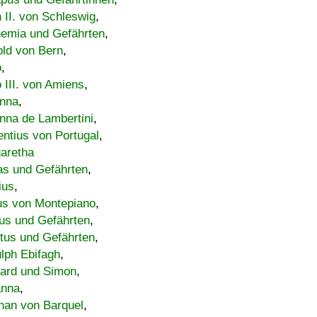
h II. von Schleswig
,
emia und Gefährten
,
old von Bern
,
o
,
 III. von Amiens
,
nna
,
nna de Lambertini
,
entius von Portugal
,
aretha
s und Gefährten
,
ius
,
us von Montepiano
,
us und Gefährten
,
tus und Gefährten
,
lph Ebifagh
,
ard und Simon
,
anna
,
han von Barquel
,