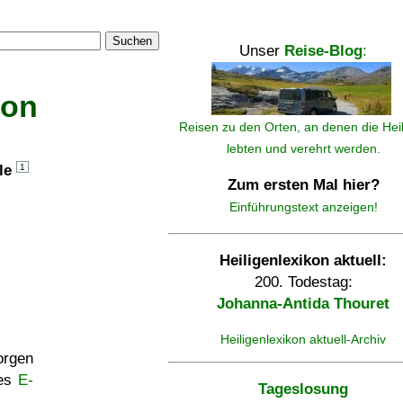
Suchen
Unser
Reise-Blog
:
kon
Reisen zu den Orten, an denen die Hei
lebten und verehrt werden.
lle
1
Zum ersten Mal hier?
Einführungstext anzeigen!
Heiligenlexikon aktuell:
200. Todestag:
Johanna-Antida Thouret
Heiligenlexikon aktuell-Archiv
rgen
ses
E-
Tageslosung