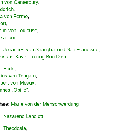
in von Canterbury
,
dorich
,
ia von Fermo
,
ert
,
elm von Toulouse
,
xarium
u:
Johannes von Shanghai und San Francisco
,
ziskus Xaver Truong Buu Diep
u:
Eudo
,
rius von Tongern
,
ebert von Meaux
,
nnes „Opilio”
,
date:
Marie von der Menschwerdung
u:
Nazareno Lanciotti
u:
Theodosia
,