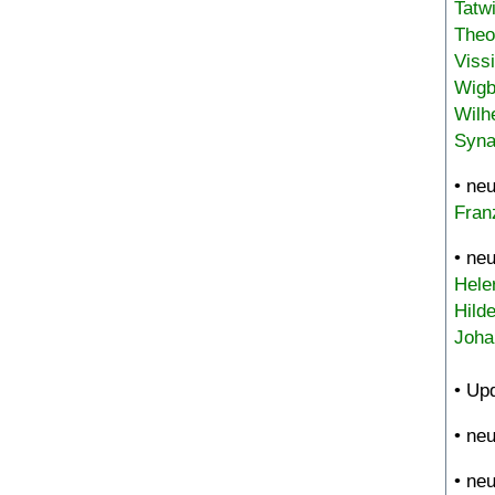
Tatw
Theo
Viss
Wigb
Wilh
Syna
• ne
Fran
• ne
Hele
Hild
Joha
• Up
• ne
• ne