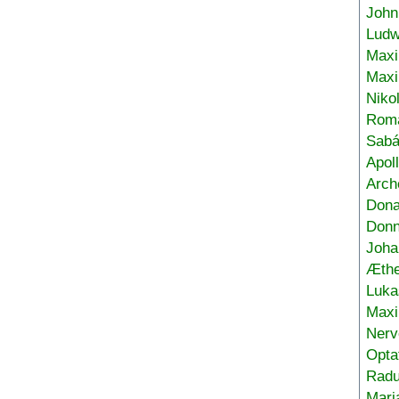
John
Ludw
Maxi
Max
Niko
Roma
Sabá
Apol
Arch
Don
Donn
Joha
Æthe
Luka
Max
Nerv
Opta
Radu
Mari