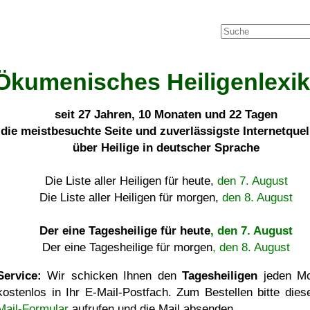
Ökumenisches Heiligenlexi
seit
27 Jahren, 10 Monaten und 22 Tagen
die meistbesuchte Seite und zuverlässigste Internetque
über Heilige in deutscher Sprache
Die Liste aller Heiligen für heute,
den 7. August
Die Liste aller Heiligen für morgen,
den 8. August
Der eine Tagesheilige für heute
, den 7. August
Der eine Tagesheilige für morgen
, den 8. August
Service:
Wir schicken Ihnen den
Tagesheiligen
jeden Mo
kostenlos in Ihr E-Mail-Postfach. Zum Bestellen bitte die
Mail-Formular
aufrufen und die Mail absenden.