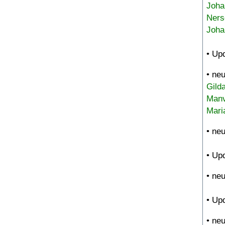
Joha
Ners
Joha
• Up
• ne
Gild
Manv
Mari
• ne
• Up
• ne
• Up
• ne