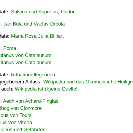
date:
Salvius und Superius
,
Godric
u:
Jan Bula und Václav Drbola
date:
Maria Rosa Julia Billiart
u:
Poma
tianus von Catalaunum
tianus von Catalaunum
date:
Ritualmordlegenden
gegebenem Anlass:
Wikipedia und das Ökumenische Heilige
 auch:
Wikipedia ist (k)eine Quelle!
u:
Aedh von Achard-Finglas
hog von Clonmore
icus von Tours
lus von Vitoria
ianus und Gefährten