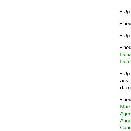
• Up
• ne
• Up
• ne
Dona
Domi
• Up
aus 
dazu
• ne
Maed
Ager
Ange
Canc