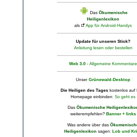
Das
Ökumenische
Heiligenlexikon
als
App für Android-Handys
Update für unseren Stick?
Anleitung lesen oder bestellen
Web 3.0
-
Allgemeine Kommentare
Unser
Grünewald-Desktop
Die Heiligen des Tages
kostenlos auf 
Homepage einbinden:
So geht es
Das
Ökumenische Heiligenlexiko
weiterempfehlen?
Banner + links
Was andere über das
Ökumenisch
Heiligenlexikon
sagen:
Lob und Kri