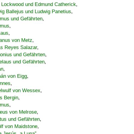
 Lockwood und Edmund Catherick
,
ig Ballejus und Ludwig Panetius
,
mus und Gefährten
,
imus
,
laus
,
nus von Metz
,
s Reyes Salazar
,
lonius und Gefährten
,
elaus und Gefährten
,
an
,
án von Eigg
,
nnes
,
lwulf von Wessex
,
s Bergin
,
imus
,
eus von Melrose
,
tus und Gefährten
,
lf von Maidstone
,
a Jesús „a Luna”
,