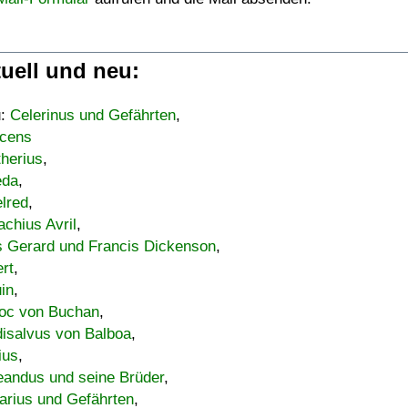
uell und neu:
u:
Celerinus und Gefährten
,
cens
therius
,
eda
,
lred
,
achius Avril
,
s Gerard und Francis Dickenson
,
ert
,
uin
,
oc von Buchan
,
isalvus von Balboa
,
ius
,
eandus und seine Brüder
,
arius und Gefährten
,