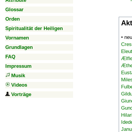
Attribute
Glossar
Orden
Akt
Spiritualität der Heiligen
• ne
Vornamen
Cres
Grundlagen
Eleu
FAQ
Ælfl
Æthe
Impressum
Eust
Musik
Mile
Videos
Fulb
Gild
Vorträge
Giun
Gund
Hilar
Ided
Janu