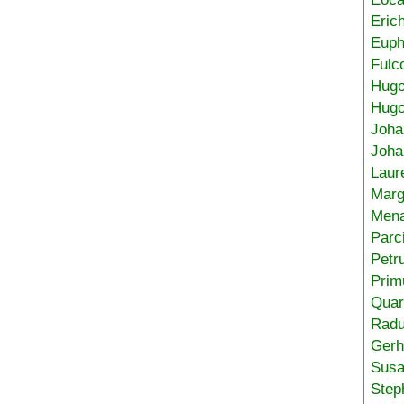
Eric
Euph
Fulc
Hug
Hugo
Joha
Joha
Laur
Marg
Mena
Parc
Petr
Prim
Quar
Radu
Gerh
Sus
Step