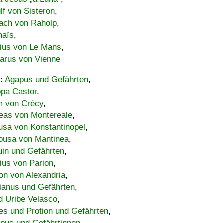
lf von Sisteron
,
ach von Raholp
,
maïs
,
bius von Le Mans
,
carus von Vienne
u:
Agapus und Gefährten
,
ppa Castor
,
 von Crécy
,
eas von Montereale
,
usa von Konstantinopel
,
ousa von Mantinea
,
uin und Gefährten
,
lius von Parion
,
on von Alexandria
,
ianus und Gefährten
,
d Uribe Velasco
,
s und Protion und Gefährten
,
pus und Gefährtinnen
,