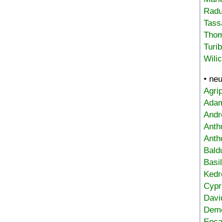
Radu
Tass
Tho
Turi
Wili
• ne
Agri
Adam
Andr
Anth
Anth
Bald
Basi
Kedr
Cypr
Davi
Deme
Eoca