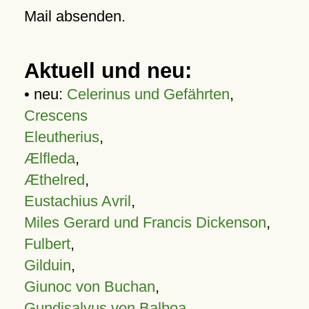
Mail absenden.
Aktuell und neu:
• neu:
Celerinus und Gefährten
,
Crescens
Eleutherius
,
Ælfleda
,
Æthelred
,
Eustachius Avril
,
Miles Gerard und Francis Dickenson
,
Fulbert
,
Gilduin
,
Giunoc von Buchan
,
Gundisalvus von Balboa
,