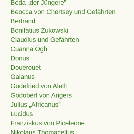
Beda „der Jüngere”
Beocca von Chertsey und Gefährten
Bertrand
Bonifatius Żukowski
Claudius und Gefährten
Cuanna Ógh
Donus
Douerouet
Gaianus
Godefried von Aleth
Godobert von Angers
Julius
Africanus
Lucidus
Franziskus von Piceleone
Nikolaus Thomacellus