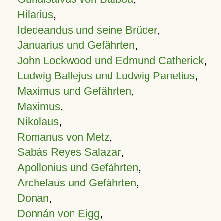
Hilarius
,
Idedeandus und seine Brüder
,
Januarius und Gefährten
,
John Lockwood und Edmund Catherick
,
Ludwig Ballejus und Ludwig Panetius
,
Maximus und Gefährten
,
Maximus
,
Nikolaus
,
Romanus von Metz
,
Sabás Reyes Salazar
,
Apollonius und Gefährten
,
Archelaus und Gefährten
,
Donan
,
Donnán von Eigg
,