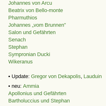
Johannes von Arcu
Beatrix von Bello-monte
Pharmuthios
Johannes
vom Brunnen
Salon und Gefährten
Senach
Stephan
Sympronian Ducki
Wikeranus
• Update:
Gregor von Dekapolis
,
Lauduin
• neu:
Ammia
Apollonius und Gefährten
Bartholuccius und Stephan