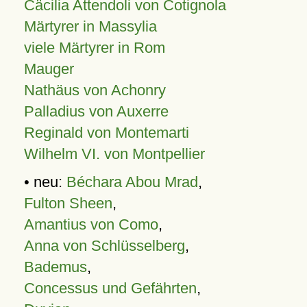
Cäcilia Attendoli von Cotignola
Märtyrer in Massylia
viele Märtyrer in Rom
Mauger
Nathäus von Achonry
Palladius von Auxerre
Reginald von Montemarti
Wilhelm VI. von Montpellier
• neu:
Béchara Abou Mrad
,
Fulton Sheen
,
Amantius von Como
,
Anna von Schlüsselberg
,
Bademus
,
Concessus und Gefährten
,