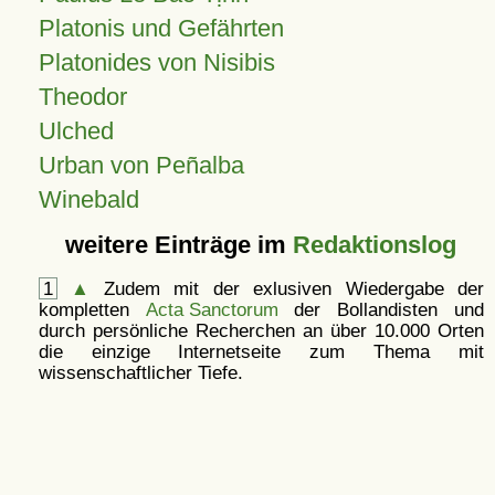
Platonis und Gefährten
Platonides von Nisibis
Theodor
Ulched
Urban von Peñalba
Winebald
weitere Einträge im
Redaktionslog
1
▲
Zudem mit der exlusiven Wiedergabe der
kompletten
Acta Sanctorum
der Bollandisten und
durch persönliche Recherchen an über 10.000 Orten
die einzige Internetseite zum Thema mit
wissenschaftlicher Tiefe.