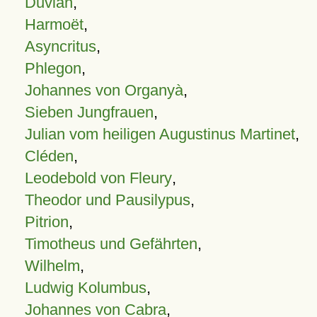
Duvian
,
Harmoët
,
Asyncritus
,
Phlegon
,
Johannes von Organyà
,
Sieben Jungfrauen
,
Julian vom heiligen Augustinus Martinet
,
Cléden
,
Leodebold von Fleury
,
Theodor und Pausilypus
,
Pitrion
,
Timotheus und Gefährten
,
Wilhelm
,
Ludwig Kolumbus
,
Johannes von Cabra
,