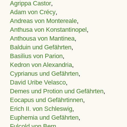
Agrippa Castor
,
Adam von Crécy
,
Andreas von Montereale
,
Anthusa von Konstantinopel
,
Anthousa von Mantinea
,
Balduin und Gefährten
,
Basilius von Parion
,
Kedron von Alexandria
,
Cyprianus und Gefährten
,
David Uribe Velasco
,
Demes und Protion und Gefährten
,
Eocapus und Gefährtinnen
,
Erich II. von Schleswig
,
Euphemia und Gefährten
,
Fulcold von Bern
,