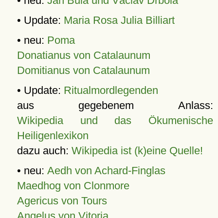
• neu:
Jan Bula und Václav Drbola
• Update:
Maria Rosa Julia Billiart
• neu:
Poma
Donatianus von Catalaunum
Domitianus von Catalaunum
• Update:
Ritualmordlegenden
aus gegebenem Anlass:
Wikipedia und das Ökumenische
Heiligenlexikon
dazu auch:
Wikipedia ist (k)eine Quelle!
• neu:
Aedh von Achard-Finglas
Maedhog von Clonmore
Agericus von Tours
Angelus von Vitoria