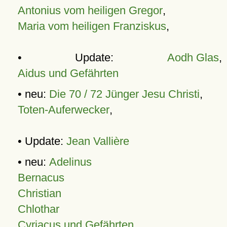
Antonius vom heiligen Gregor
,
Maria vom heiligen Franziskus
,
• Update:
Aodh Glas
,
Aidus und Gefährten
• neu:
Die 70 / 72 Jünger Jesu Christi
,
Toten-Auferwecker
,
• Update:
Jean Vallière
• neu:
Adelinus
Bernacus
Christian
Chlothar
Cyriacus und Gefährten