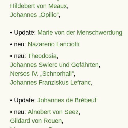
Hildebert von Meaux
,
Johannes „Opilio”
,
• Update:
Marie von der Menschwerdung
• neu:
Nazareno Lanciotti
• neu:
Theodosia
,
Johannes Swierc und Gefährten
,
Nerses IV. „Schnorhali”
,
Johannes Franziskus Lefranc
,
• Update:
Johannes de Brébeuf
• neu:
Alnobert von Seez
,
Gildard von Rouen
,