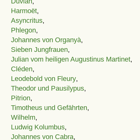
Duvian
,
Harmoët
,
Asyncritus
,
Phlegon
,
Johannes von Organyà
,
Sieben Jungfrauen
,
Julian vom heiligen Augustinus Martinet
,
Cléden
,
Leodebold von Fleury
,
Theodor und Pausilypus
,
Pitrion
,
Timotheus und Gefährten
,
Wilhelm
,
Ludwig Kolumbus
,
Johannes von Cabra
,