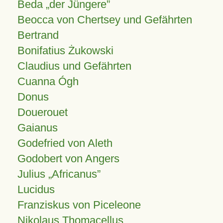
Beda „der Jüngere”
Beocca von Chertsey und Gefährten
Bertrand
Bonifatius Żukowski
Claudius und Gefährten
Cuanna Ógh
Donus
Douerouet
Gaianus
Godefried von Aleth
Godobert von Angers
Julius
Africanus
Lucidus
Franziskus von Piceleone
Nikolaus Thomacellus