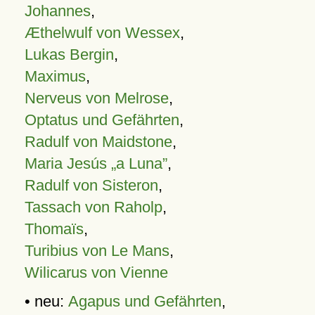
Johannes
,
Æthelwulf von Wessex
,
Lukas Bergin
,
Maximus
,
Nerveus von Melrose
,
Optatus und Gefährten
,
Radulf von Maidstone
,
Maria Jesús „a Luna”
,
Radulf von Sisteron
,
Tassach von Raholp
,
Thomaïs
,
Turibius von Le Mans
,
Wilicarus von Vienne
• neu:
Agapus und Gefährten
,