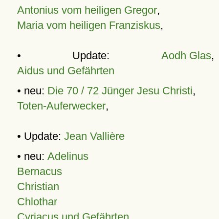
Antonius vom heiligen Gregor
,
Maria vom heiligen Franziskus
,
• Update:
Aodh Glas
,
Aidus und Gefährten
• neu:
Die 70 / 72 Jünger Jesu Christi
,
Toten-Auferwecker
,
• Update:
Jean Vallière
• neu:
Adelinus
Bernacus
Christian
Chlothar
Cyriacus und Gefährten