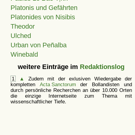
Platonis und Gefährten
Platonides von Nisibis
Theodor
Ulched
Urban von Peñalba
Winebald
weitere Einträge im
Redaktionslog
1
▲
Zudem mit der exlusiven Wiedergabe der
kompletten
Acta Sanctorum
der Bollandisten und
durch persönliche Recherchen an über 10.000 Orten
die einzige Internetseite zum Thema mit
wissenschaftlicher Tiefe.