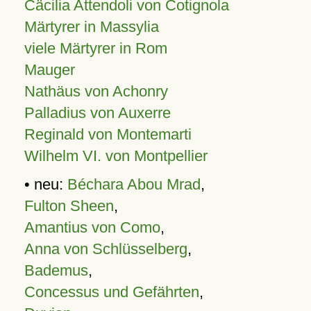
Cäcilia Attendoli von Cotignola
Märtyrer in Massylia
viele Märtyrer in Rom
Mauger
Nathäus von Achonry
Palladius von Auxerre
Reginald von Montemarti
Wilhelm VI. von Montpellier
• neu:
Béchara Abou Mrad
,
Fulton Sheen
,
Amantius von Como
,
Anna von Schlüsselberg
,
Bademus
,
Concessus und Gefährten
,