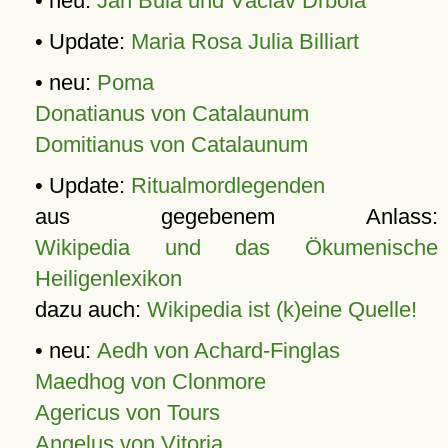
• neu:
Jan Bula und Václav Drbola
• Update:
Maria Rosa Julia Billiart
• neu:
Poma
Donatianus von Catalaunum
Domitianus von Catalaunum
• Update:
Ritualmordlegenden
aus gegebenem Anlass:
Wikipedia und das Ökumenische
Heiligenlexikon
dazu auch:
Wikipedia ist (k)eine Quelle!
• neu:
Aedh von Achard-Finglas
Maedhog von Clonmore
Agericus von Tours
Angelus von Vitoria