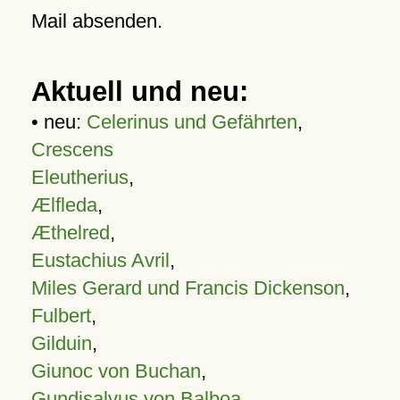
Mail absenden.
Aktuell und neu:
• neu:
Celerinus und Gefährten
,
Crescens
Eleutherius
,
Ælfleda
,
Æthelred
,
Eustachius Avril
,
Miles Gerard und Francis Dickenson
,
Fulbert
,
Gilduin
,
Giunoc von Buchan
,
Gundisalvus von Balboa
,