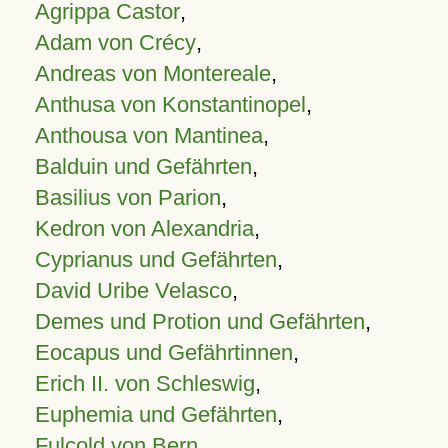
Agrippa Castor
,
Adam von Crécy
,
Andreas von Montereale
,
Anthusa von Konstantinopel
,
Anthousa von Mantinea
,
Balduin und Gefährten
,
Basilius von Parion
,
Kedron von Alexandria
,
Cyprianus und Gefährten
,
David Uribe Velasco
,
Demes und Protion und Gefährten
,
Eocapus und Gefährtinnen
,
Erich II. von Schleswig
,
Euphemia und Gefährten
,
Fulcold von Bern
,