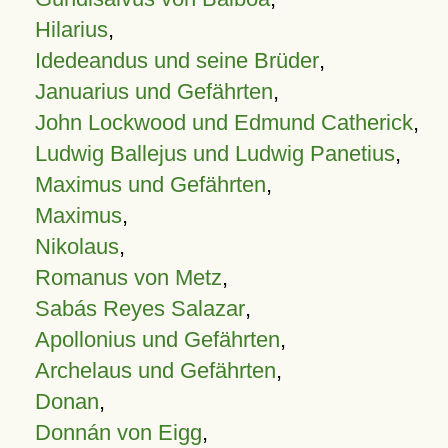
Hilarius
,
Idedeandus und seine Brüder
,
Januarius und Gefährten
,
John Lockwood und Edmund Catherick
,
Ludwig Ballejus und Ludwig Panetius
,
Maximus und Gefährten
,
Maximus
,
Nikolaus
,
Romanus von Metz
,
Sabás Reyes Salazar
,
Apollonius und Gefährten
,
Archelaus und Gefährten
,
Donan
,
Donnán von Eigg
,