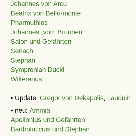
Johannes von Arcu
Beatrix von Bello-monte
Pharmuthios
Johannes
vom Brunnen
Salon und Gefährten
Senach
Stephan
Sympronian Ducki
Wikeranus
• Update:
Gregor von Dekapolis
,
Lauduin
• neu:
Ammia
Apollonius und Gefährten
Bartholuccius und Stephan