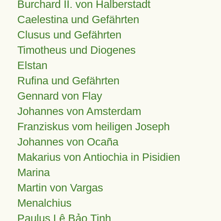
Burchard II. von Halberstadt
Caelestina und Gefährten
Clusus und Gefährten
Timotheus und Diogenes
Elstan
Rufina und Gefährten
Gennard von Flay
Johannes von Amsterdam
Franziskus vom heiligen Joseph
Johannes von Ocaña
Makarius von Antiochia in Pisidien
Marina
Martin von Vargas
Menalchius
Paulus Lê Bảo Tịnh