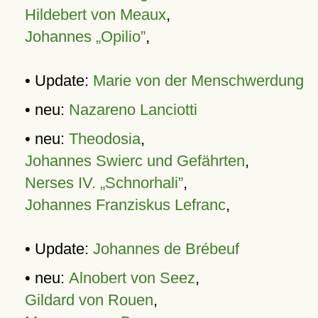
Hildebert von Meaux
,
Johannes „Opilio”
,
• Update:
Marie von der Menschwerdung
• neu:
Nazareno Lanciotti
• neu:
Theodosia
,
Johannes Swierc und Gefährten
,
Nerses IV. „Schnorhali”
,
Johannes Franziskus Lefranc
,
• Update:
Johannes de Brébeuf
• neu:
Alnobert von Seez
,
Gildard von Rouen
,