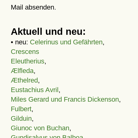
Mail absenden.
Aktuell und neu:
• neu:
Celerinus und Gefährten
,
Crescens
Eleutherius
,
Ælfleda
,
Æthelred
,
Eustachius Avril
,
Miles Gerard und Francis Dickenson
,
Fulbert
,
Gilduin
,
Giunoc von Buchan
,
Gundisalvus von Balboa
,