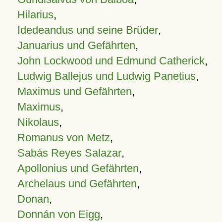
Hilarius
,
Idedeandus und seine Brüder
,
Januarius und Gefährten
,
John Lockwood und Edmund Catherick
,
Ludwig Ballejus und Ludwig Panetius
,
Maximus und Gefährten
,
Maximus
,
Nikolaus
,
Romanus von Metz
,
Sabás Reyes Salazar
,
Apollonius und Gefährten
,
Archelaus und Gefährten
,
Donan
,
Donnán von Eigg
,