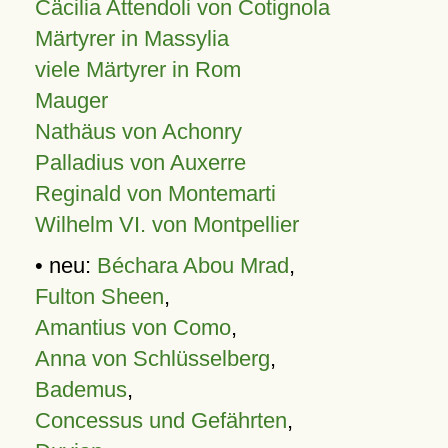
Cäcilia Attendoli von Cotignola
Märtyrer in Massylia
viele Märtyrer in Rom
Mauger
Nathäus von Achonry
Palladius von Auxerre
Reginald von Montemarti
Wilhelm VI. von Montpellier
• neu:
Béchara Abou Mrad
,
Fulton Sheen
,
Amantius von Como
,
Anna von Schlüsselberg
,
Bademus
,
Concessus und Gefährten
,