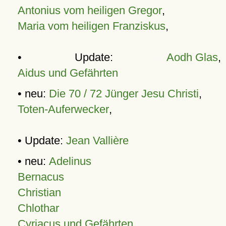
Antonius vom heiligen Gregor
,
Maria vom heiligen Franziskus
,
• Update:
Aodh Glas
,
Aidus und Gefährten
• neu:
Die 70 / 72 Jünger Jesu Christi
,
Toten-Auferwecker
,
• Update:
Jean Vallière
• neu:
Adelinus
Bernacus
Christian
Chlothar
Cyriacus und Gefährten