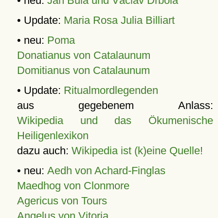
• neu:
Jan Bula und Václav Drbola
• Update:
Maria Rosa Julia Billiart
• neu:
Poma
Donatianus von Catalaunum
Domitianus von Catalaunum
• Update:
Ritualmordlegenden
aus gegebenem Anlass:
Wikipedia und das Ökumenische
Heiligenlexikon
dazu auch:
Wikipedia ist (k)eine Quelle!
• neu:
Aedh von Achard-Finglas
Maedhog von Clonmore
Agericus von Tours
Angelus von Vitoria