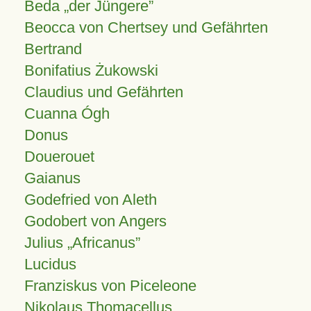
Beda „der Jüngere”
Beocca von Chertsey und Gefährten
Bertrand
Bonifatius Żukowski
Claudius und Gefährten
Cuanna Ógh
Donus
Douerouet
Gaianus
Godefried von Aleth
Godobert von Angers
Julius
Africanus
Lucidus
Franziskus von Piceleone
Nikolaus Thomacellus