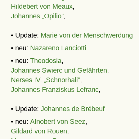
Hildebert von Meaux
,
Johannes „Opilio”
,
• Update:
Marie von der Menschwerdung
• neu:
Nazareno Lanciotti
• neu:
Theodosia
,
Johannes Swierc und Gefährten
,
Nerses IV. „Schnorhali”
,
Johannes Franziskus Lefranc
,
• Update:
Johannes de Brébeuf
• neu:
Alnobert von Seez
,
Gildard von Rouen
,