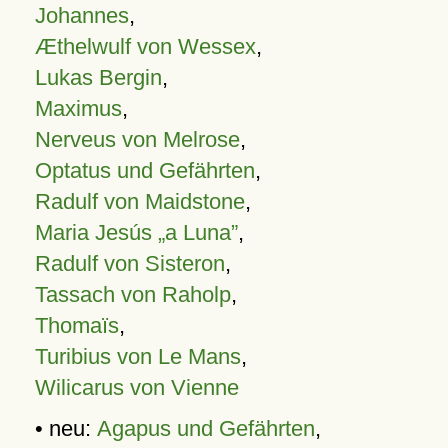
Johannes
,
Æthelwulf von Wessex
,
Lukas Bergin
,
Maximus
,
Nerveus von Melrose
,
Optatus und Gefährten
,
Radulf von Maidstone
,
Maria Jesús „a Luna”
,
Radulf von Sisteron
,
Tassach von Raholp
,
Thomaïs
,
Turibius von Le Mans
,
Wilicarus von Vienne
• neu:
Agapus und Gefährten
,