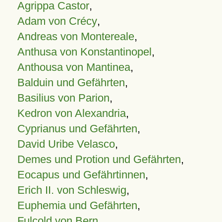
Agrippa Castor
,
Adam von Crécy
,
Andreas von Montereale
,
Anthusa von Konstantinopel
,
Anthousa von Mantinea
,
Balduin und Gefährten
,
Basilius von Parion
,
Kedron von Alexandria
,
Cyprianus und Gefährten
,
David Uribe Velasco
,
Demes und Protion und Gefährten
,
Eocapus und Gefährtinnen
,
Erich II. von Schleswig
,
Euphemia und Gefährten
,
Fulcold von Bern
,