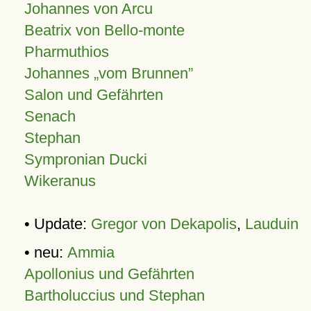
Johannes von Arcu
Beatrix von Bello-monte
Pharmuthios
Johannes
vom Brunnen
Salon und Gefährten
Senach
Stephan
Sympronian Ducki
Wikeranus
• Update:
Gregor von Dekapolis
,
Lauduin
• neu:
Ammia
Apollonius und Gefährten
Bartholuccius und Stephan