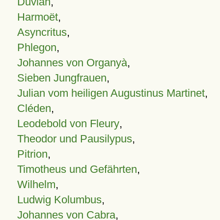
Duvian
,
Harmoët
,
Asyncritus
,
Phlegon
,
Johannes von Organyà
,
Sieben Jungfrauen
,
Julian vom heiligen Augustinus Martinet
,
Cléden
,
Leodebold von Fleury
,
Theodor und Pausilypus
,
Pitrion
,
Timotheus und Gefährten
,
Wilhelm
,
Ludwig Kolumbus
,
Johannes von Cabra
,