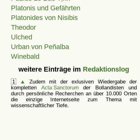
Platonis und Gefährten
Platonides von Nisibis
Theodor
Ulched
Urban von Peñalba
Winebald
weitere Einträge im
Redaktionslog
1
▲
Zudem mit der exlusiven Wiedergabe der
kompletten
Acta Sanctorum
der Bollandisten und
durch persönliche Recherchen an über 10.000 Orten
die einzige Internetseite zum Thema mit
wissenschaftlicher Tiefe.