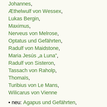
Johannes
,
Æthelwulf von Wessex
,
Lukas Bergin
,
Maximus
,
Nerveus von Melrose
,
Optatus und Gefährten
,
Radulf von Maidstone
,
Maria Jesús „a Luna”
,
Radulf von Sisteron
,
Tassach von Raholp
,
Thomaïs
,
Turibius von Le Mans
,
Wilicarus von Vienne
• neu:
Agapus und Gefährten
,