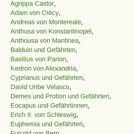
Agrippa Castor
,
Adam von Crécy
,
Andreas von Montereale
,
Anthusa von Konstantinopel
,
Anthousa von Mantinea
,
Balduin und Gefährten
,
Basilius von Parion
,
Kedron von Alexandria
,
Cyprianus und Gefährten
,
David Uribe Velasco
,
Demes und Protion und Gefährten
,
Eocapus und Gefährtinnen
,
Erich II. von Schleswig
,
Euphemia und Gefährten
,
Fulcold von Bern
,