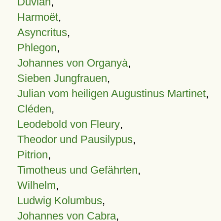
Duvian
,
Harmoët
,
Asyncritus
,
Phlegon
,
Johannes von Organyà
,
Sieben Jungfrauen
,
Julian vom heiligen Augustinus Martinet
,
Cléden
,
Leodebold von Fleury
,
Theodor und Pausilypus
,
Pitrion
,
Timotheus und Gefährten
,
Wilhelm
,
Ludwig Kolumbus
,
Johannes von Cabra
,