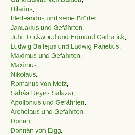
Hilarius
,
Idedeandus und seine Brüder
,
Januarius und Gefährten
,
John Lockwood und Edmund Catherick
,
Ludwig Ballejus und Ludwig Panetius
,
Maximus und Gefährten
,
Maximus
,
Nikolaus
,
Romanus von Metz
,
Sabás Reyes Salazar
,
Apollonius und Gefährten
,
Archelaus und Gefährten
,
Donan
,
Donnán von Eigg
,