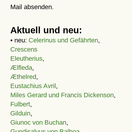
Mail absenden.
Aktuell und neu:
• neu:
Celerinus und Gefährten
,
Crescens
Eleutherius
,
Ælfleda
,
Æthelred
,
Eustachius Avril
,
Miles Gerard und Francis Dickenson
,
Fulbert
,
Gilduin
,
Giunoc von Buchan
,
Gundisalvus von Balboa
,