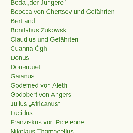
Beda „der Jüngere”
Beocca von Chertsey und Gefährten
Bertrand
Bonifatius Żukowski
Claudius und Gefährten
Cuanna Ógh
Donus
Douerouet
Gaianus
Godefried von Aleth
Godobert von Angers
Julius
Africanus
Lucidus
Franziskus von Piceleone
Nikolaus Thomacellus