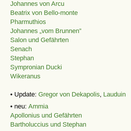
Johannes von Arcu
Beatrix von Bello-monte
Pharmuthios
Johannes
vom Brunnen
Salon und Gefährten
Senach
Stephan
Sympronian Ducki
Wikeranus
• Update:
Gregor von Dekapolis
,
Lauduin
• neu:
Ammia
Apollonius und Gefährten
Bartholuccius und Stephan