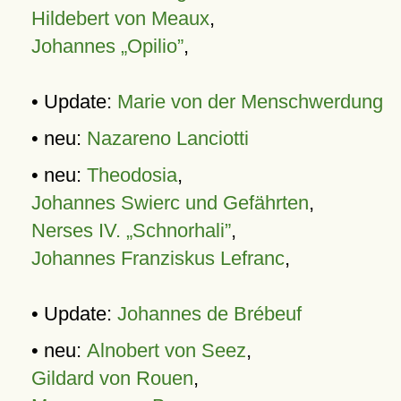
Hildebert von Meaux
,
Johannes „Opilio”
,
• Update:
Marie von der Menschwerdung
• neu:
Nazareno Lanciotti
• neu:
Theodosia
,
Johannes Swierc und Gefährten
,
Nerses IV. „Schnorhali”
,
Johannes Franziskus Lefranc
,
• Update:
Johannes de Brébeuf
• neu:
Alnobert von Seez
,
Gildard von Rouen
,