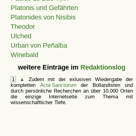
Platonis und Gefährten
Platonides von Nisibis
Theodor
Ulched
Urban von Peñalba
Winebald
weitere Einträge im
Redaktionslog
1
▲
Zudem mit der exlusiven Wiedergabe der
kompletten
Acta Sanctorum
der Bollandisten und
durch persönliche Recherchen an über 10.000 Orten
die einzige Internetseite zum Thema mit
wissenschaftlicher Tiefe.