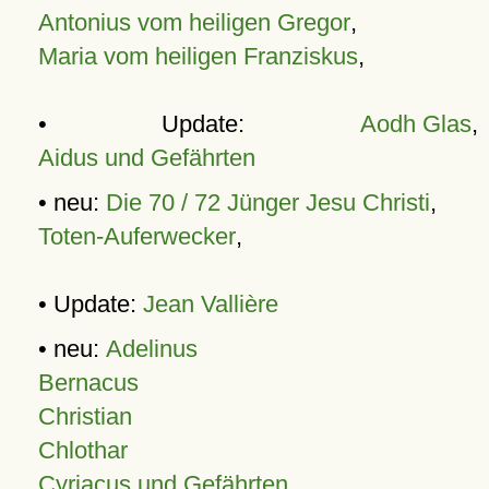
Antonius vom heiligen Gregor
,
Maria vom heiligen Franziskus
,
• Update:
Aodh Glas
,
Aidus und Gefährten
• neu:
Die 70 / 72 Jünger Jesu Christi
,
Toten-Auferwecker
,
• Update:
Jean Vallière
• neu:
Adelinus
Bernacus
Christian
Chlothar
Cyriacus und Gefährten