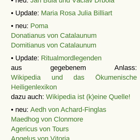
• neu:
Jan Bula und Václav Drbola
• Update:
Maria Rosa Julia Billiart
• neu:
Poma
Donatianus von Catalaunum
Domitianus von Catalaunum
• Update:
Ritualmordlegenden
aus gegebenem Anlass:
Wikipedia und das Ökumenische
Heiligenlexikon
dazu auch:
Wikipedia ist (k)eine Quelle!
• neu:
Aedh von Achard-Finglas
Maedhog von Clonmore
Agericus von Tours
Angelus von Vitoria