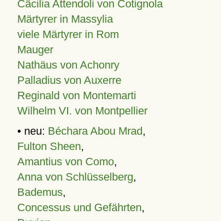
Cäcilia Attendoli von Cotignola
Märtyrer in Massylia
viele Märtyrer in Rom
Mauger
Nathäus von Achonry
Palladius von Auxerre
Reginald von Montemarti
Wilhelm VI. von Montpellier
• neu:
Béchara Abou Mrad
,
Fulton Sheen
,
Amantius von Como
,
Anna von Schlüsselberg
,
Bademus
,
Concessus und Gefährten
,