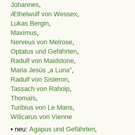
Johannes
,
Æthelwulf von Wessex
,
Lukas Bergin
,
Maximus
,
Nerveus von Melrose
,
Optatus und Gefährten
,
Radulf von Maidstone
,
Maria Jesús „a Luna”
,
Radulf von Sisteron
,
Tassach von Raholp
,
Thomaïs
,
Turibius von Le Mans
,
Wilicarus von Vienne
• neu:
Agapus und Gefährten
,