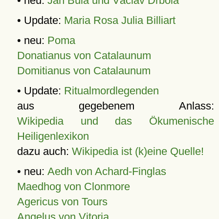
• neu:
Jan Bula und Václav Drbola
• Update:
Maria Rosa Julia Billiart
• neu:
Poma
Donatianus von Catalaunum
Domitianus von Catalaunum
• Update:
Ritualmordlegenden
aus gegebenem Anlass:
Wikipedia und das Ökumenische
Heiligenlexikon
dazu auch:
Wikipedia ist (k)eine Quelle!
• neu:
Aedh von Achard-Finglas
Maedhog von Clonmore
Agericus von Tours
Angelus von Vitoria