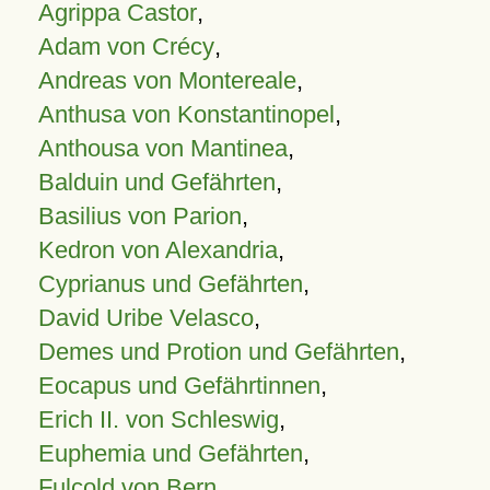
Agrippa Castor
,
Adam von Crécy
,
Andreas von Montereale
,
Anthusa von Konstantinopel
,
Anthousa von Mantinea
,
Balduin und Gefährten
,
Basilius von Parion
,
Kedron von Alexandria
,
Cyprianus und Gefährten
,
David Uribe Velasco
,
Demes und Protion und Gefährten
,
Eocapus und Gefährtinnen
,
Erich II. von Schleswig
,
Euphemia und Gefährten
,
Fulcold von Bern
,