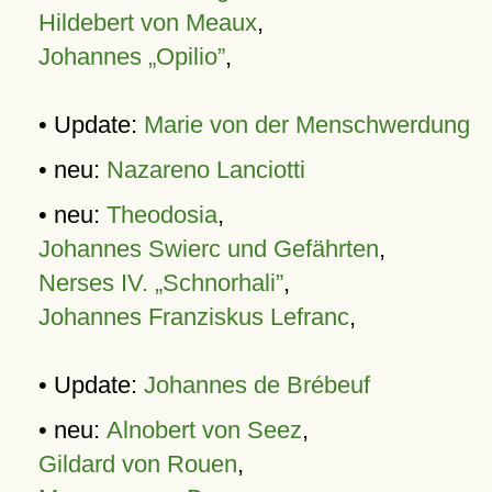
Hildebert von Meaux
,
Johannes „Opilio”
,
• Update:
Marie von der Menschwerdung
• neu:
Nazareno Lanciotti
• neu:
Theodosia
,
Johannes Swierc und Gefährten
,
Nerses IV. „Schnorhali”
,
Johannes Franziskus Lefranc
,
• Update:
Johannes de Brébeuf
• neu:
Alnobert von Seez
,
Gildard von Rouen
,