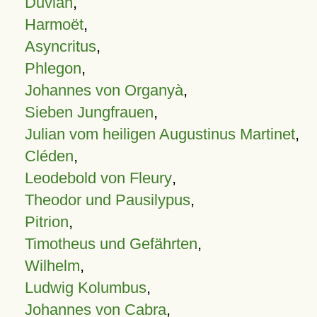
Duvian
,
Harmoët
,
Asyncritus
,
Phlegon
,
Johannes von Organyà
,
Sieben Jungfrauen
,
Julian vom heiligen Augustinus Martinet
,
Cléden
,
Leodebold von Fleury
,
Theodor und Pausilypus
,
Pitrion
,
Timotheus und Gefährten
,
Wilhelm
,
Ludwig Kolumbus
,
Johannes von Cabra
,