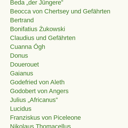
Beda „der Jüngere”
Beocca von Chertsey und Gefährten
Bertrand
Bonifatius Żukowski
Claudius und Gefährten
Cuanna Ógh
Donus
Douerouet
Gaianus
Godefried von Aleth
Godobert von Angers
Julius
Africanus
Lucidus
Franziskus von Piceleone
Nikolaus Thomacellus