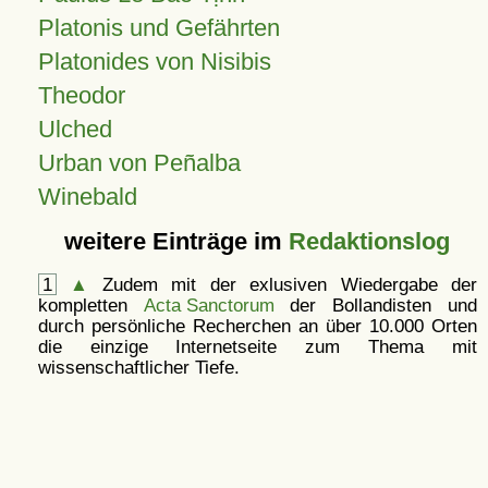
Platonis und Gefährten
Platonides von Nisibis
Theodor
Ulched
Urban von Peñalba
Winebald
weitere Einträge im
Redaktionslog
1
▲
Zudem mit der exlusiven Wiedergabe der
kompletten
Acta Sanctorum
der Bollandisten und
durch persönliche Recherchen an über 10.000 Orten
die einzige Internetseite zum Thema mit
wissenschaftlicher Tiefe.