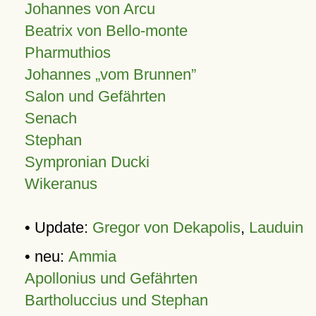
Johannes von Arcu
Beatrix von Bello-monte
Pharmuthios
Johannes
vom Brunnen
Salon und Gefährten
Senach
Stephan
Sympronian Ducki
Wikeranus
• Update:
Gregor von Dekapolis
,
Lauduin
• neu:
Ammia
Apollonius und Gefährten
Bartholuccius und Stephan