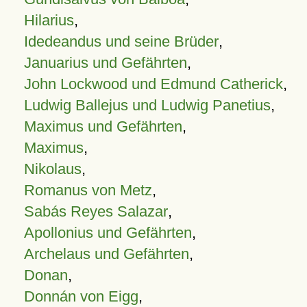
Hilarius
,
Idedeandus und seine Brüder
,
Januarius und Gefährten
,
John Lockwood und Edmund Catherick
,
Ludwig Ballejus und Ludwig Panetius
,
Maximus und Gefährten
,
Maximus
,
Nikolaus
,
Romanus von Metz
,
Sabás Reyes Salazar
,
Apollonius und Gefährten
,
Archelaus und Gefährten
,
Donan
,
Donnán von Eigg
,