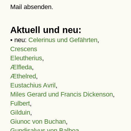
Mail absenden.
Aktuell und neu:
• neu:
Celerinus und Gefährten
,
Crescens
Eleutherius
,
Ælfleda
,
Æthelred
,
Eustachius Avril
,
Miles Gerard und Francis Dickenson
,
Fulbert
,
Gilduin
,
Giunoc von Buchan
,
Gundisalvus von Balboa
,