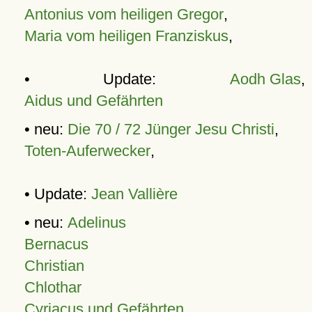
Antonius vom heiligen Gregor
,
Maria vom heiligen Franziskus
,
• Update:
Aodh Glas
,
Aidus und Gefährten
• neu:
Die 70 / 72 Jünger Jesu Christi
,
Toten-Auferwecker
,
• Update:
Jean Vallière
• neu:
Adelinus
Bernacus
Christian
Chlothar
Cyriacus und Gefährten