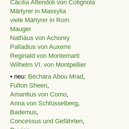
Cäcilia Attendoli von Cotignola
Märtyrer in Massylia
viele Märtyrer in Rom
Mauger
Nathäus von Achonry
Palladius von Auxerre
Reginald von Montemarti
Wilhelm VI. von Montpellier
• neu:
Béchara Abou Mrad
,
Fulton Sheen
,
Amantius von Como
,
Anna von Schlüsselberg
,
Bademus
,
Concessus und Gefährten
,