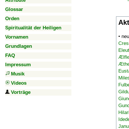
Attribute
Glossar
Orden
Akt
Spiritualität der Heiligen
• ne
Vornamen
Cres
Grundlagen
Eleu
FAQ
Ælfl
Æthe
Impressum
Eust
Musik
Mile
Videos
Fulb
Gild
Vorträge
Giun
Gund
Hilar
Ided
Janu