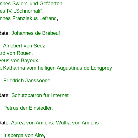
nnes Swierc und Gefährten
,
es IV. „Schnorhali”
,
nnes Franziskus Lefranc
,
date:
Johannes de Brébeuf
u:
Alnobert von Seez
,
ard von Rouen
,
eus von Bayeux
,
a Katharina vom heiligen Augustinus de Longprey
u:
Friedrich Janssoone
date:
Schutzpatron für Internet
u:
Petrus der Einsiedler
,
date:
Aurea von Amiens
,
Wulfia von Amiens
u:
Itisberga von Aire
,