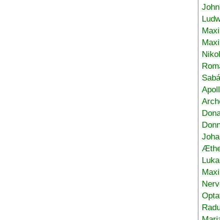
John
Ludw
Maxi
Max
Niko
Roma
Sabá
Apol
Arch
Don
Donn
Joha
Æthe
Luka
Max
Nerv
Opta
Radu
Mari