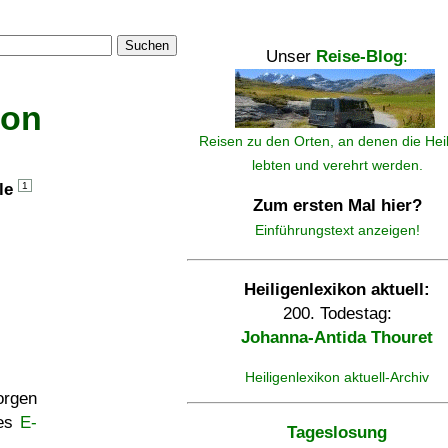
Suchen
Unser
Reise-Blog
:
kon
Reisen zu den Orten, an denen die Hei
lebten und verehrt werden.
lle
1
Zum ersten Mal hier?
Einführungstext anzeigen!
Heiligenlexikon aktuell:
200. Todestag:
Johanna-Antida Thouret
Heiligenlexikon aktuell-Archiv
rgen
ses
E-
Tageslosung