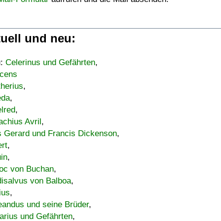
uell und neu:
u:
Celerinus und Gefährten
,
cens
therius
,
eda
,
lred
,
achius Avril
,
s Gerard und Francis Dickenson
,
ert
,
uin
,
oc von Buchan
,
isalvus von Balboa
,
ius
,
eandus und seine Brüder
,
arius und Gefährten
,