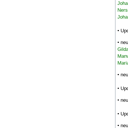
Joha
Ners
Joha
• Up
• ne
Gild
Manv
Mari
• ne
• Up
• ne
• Up
• ne