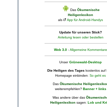
Das
Ökumenische
Heiligenlexikon
als
App für Android-Handys
Update für unseren Stick?
Anleitung lesen oder bestellen
Web 3.0
-
Allgemeine Kommentare
Unser
Grünewald-Desktop
Die Heiligen des Tages
kostenlos auf 
Homepage einbinden:
So geht es
Das
Ökumenische Heiligenlexiko
weiterempfehlen?
Banner + links
Was andere über das
Ökumenisch
Heiligenlexikon
sagen:
Lob und Kri