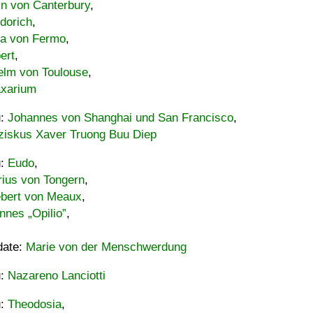
in von Canterbury
,
dorich
,
ia von Fermo
,
ert
,
elm von Toulouse
,
xarium
u:
Johannes von Shanghai und San Francisco
,
ziskus Xaver Truong Buu Diep
u:
Eudo
,
rius von Tongern
,
ebert von Meaux
,
nnes „Opilio”
,
date:
Marie von der Menschwerdung
u:
Nazareno Lanciotti
u:
Theodosia
,