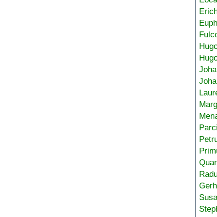
Eric
Euph
Fulc
Hug
Hugo
Joha
Joha
Laur
Marg
Mena
Parc
Petr
Prim
Quar
Radu
Gerh
Sus
Step