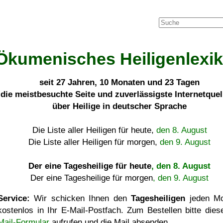
Ökumenisches Heiligenlexi
seit
27 Jahren, 10 Monaten und 23 Tagen
die meistbesuchte Seite und zuverlässigste Internetque
über Heilige in deutscher Sprache
Die Liste aller Heiligen für heute,
den 8. August
Die Liste aller Heiligen für morgen,
den 9. August
Der eine Tagesheilige für heute
, den 8. August
Der eine Tagesheilige für morgen
, den 9. August
Service:
Wir schicken Ihnen den
Tagesheiligen
jeden Mo
kostenlos in Ihr E-Mail-Postfach. Zum Bestellen bitte die
Mail-Formular
aufrufen und die Mail absenden.