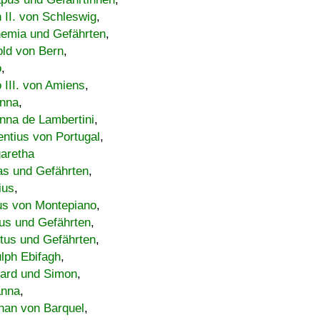
h II. von Schleswig
,
emia und Gefährten
,
old von Bern
,
o
,
 III. von Amiens
,
nna
,
nna de Lambertini
,
entius von Portugal
,
aretha
s und Gefährten
,
ius
,
us von Montepiano
,
us und Gefährten
,
tus und Gefährten
,
lph Ebifagh
,
ard und Simon
,
anna
,
han von Barquel
,