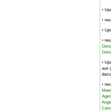
• Up
• ne
• Up
• ne
Dona
Domi
• Up
aus 
dazu
• ne
Maed
Ager
Ange
Canc