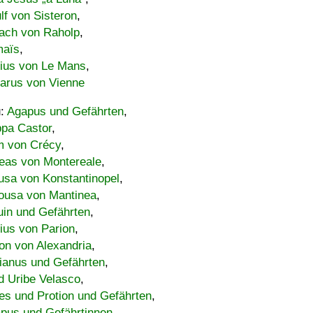
lf von Sisteron
,
ach von Raholp
,
maïs
,
bius von Le Mans
,
carus von Vienne
u:
Agapus und Gefährten
,
ppa Castor
,
 von Crécy
,
eas von Montereale
,
usa von Konstantinopel
,
ousa von Mantinea
,
uin und Gefährten
,
lius von Parion
,
on von Alexandria
,
ianus und Gefährten
,
d Uribe Velasco
,
s und Protion und Gefährten
,
pus und Gefährtinnen
,