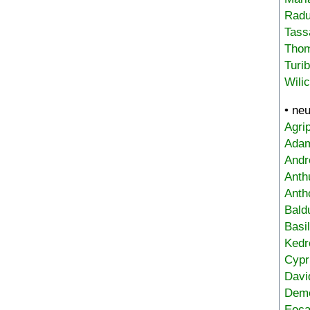
Radu
Tass
Tho
Turi
Wili
• ne
Agri
Adam
Andr
Anth
Anth
Bald
Basi
Kedr
Cypr
Davi
Deme
Eoca