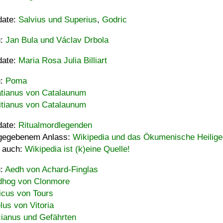
date:
Salvius und Superius
,
Godric
u:
Jan Bula und Václav Drbola
date:
Maria Rosa Julia Billiart
u:
Poma
tianus von Catalaunum
tianus von Catalaunum
date:
Ritualmordlegenden
gegebenem Anlass:
Wikipedia und das Ökumenische Heilige
 auch:
Wikipedia ist (k)eine Quelle!
u:
Aedh von Achard-Finglas
hog von Clonmore
icus von Tours
lus von Vitoria
ianus und Gefährten