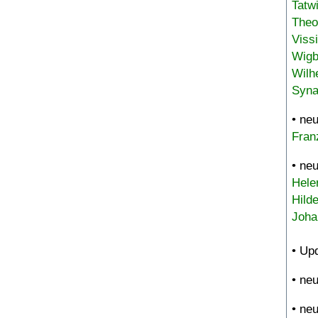
Tatw
Theo
Viss
Wigb
Wilh
Syna
• ne
Fran
• ne
Hele
Hild
Joha
• Up
• ne
• ne