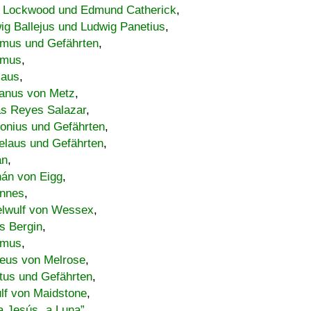
 Lockwood und Edmund Catherick
,
ig Ballejus und Ludwig Panetius
,
mus und Gefährten
,
imus
,
laus
,
nus von Metz
,
s Reyes Salazar
,
lonius und Gefährten
,
elaus und Gefährten
,
an
,
án von Eigg
,
nnes
,
lwulf von Wessex
,
s Bergin
,
imus
,
eus von Melrose
,
tus und Gefährten
,
lf von Maidstone
,
a Jesús „a Luna”
,