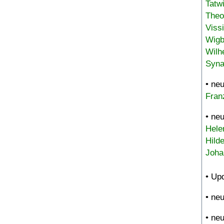
Tatw
Theo
Viss
Wigb
Wilh
Syna
• ne
Fran
• ne
Hele
Hild
Joha
• Up
• ne
• ne