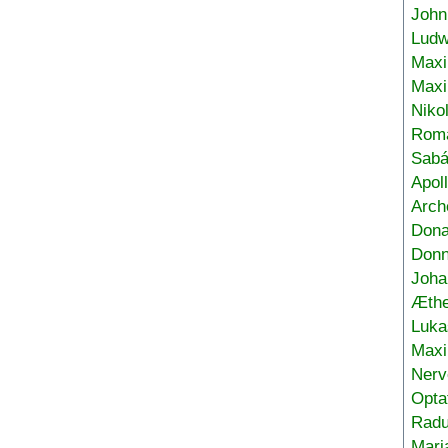
John
Ludw
Maxi
Max
Niko
Roma
Sabá
Apol
Arch
Don
Donn
Joha
Æthe
Luka
Max
Nerv
Opta
Radu
Mari