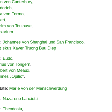
in von Canterbury
,
dorich
,
ia von Fermo
,
ert
,
elm von Toulouse
,
xarium
u:
Johannes von Shanghai und San Francisco
,
ziskus Xaver Truong Buu Diep
u:
Eudo
,
rius von Tongern
,
ebert von Meaux
,
nnes „Opilio”
,
date:
Marie von der Menschwerdung
u:
Nazareno Lanciotti
u:
Theodosia
,