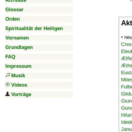
Attribute
Glossar
Orden
Akt
Spiritualität der Heiligen
• ne
Vornamen
Cres
Grundlagen
Eleu
FAQ
Ælfl
Æthe
Impressum
Eust
Musik
Mile
Videos
Fulb
Gild
Vorträge
Giun
Gund
Hilar
Ided
Janu