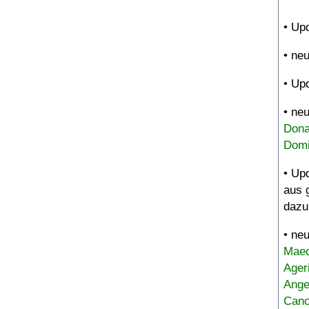
• Up
• ne
• Up
• ne
Dona
Domi
• Up
aus 
dazu
• ne
Maed
Ager
Ange
Canc