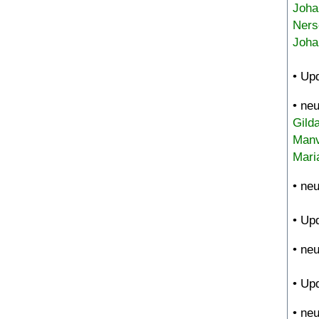
Joha
Ners
Joha
• Up
• ne
Gild
Manv
Mari
• ne
• Up
• ne
• Up
• ne