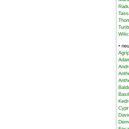
Radu
Tass
Tho
Turi
Wili
• ne
Agri
Adam
Andr
Anth
Anth
Bald
Basi
Kedr
Cypr
Davi
Deme
Eoca