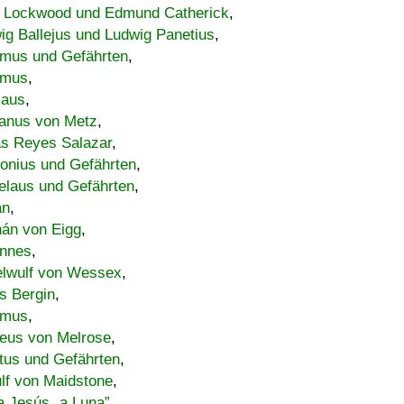
 Lockwood und Edmund Catherick
,
ig Ballejus und Ludwig Panetius
,
mus und Gefährten
,
imus
,
laus
,
nus von Metz
,
s Reyes Salazar
,
lonius und Gefährten
,
elaus und Gefährten
,
an
,
án von Eigg
,
nnes
,
lwulf von Wessex
,
s Bergin
,
imus
,
eus von Melrose
,
tus und Gefährten
,
lf von Maidstone
,
a Jesús „a Luna”
,