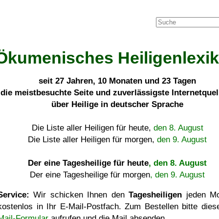
Ökumenisches Heiligenlexi
seit
27 Jahren, 10 Monaten und 23 Tagen
die meistbesuchte Seite und zuverlässigste Internetque
über Heilige in deutscher Sprache
Die Liste aller Heiligen für heute,
den 8. August
Die Liste aller Heiligen für morgen,
den 9. August
Der eine Tagesheilige für heute
, den 8. August
Der eine Tagesheilige für morgen
, den 9. August
Service:
Wir schicken Ihnen den
Tagesheiligen
jeden Mo
kostenlos in Ihr E-Mail-Postfach. Zum Bestellen bitte die
Mail-Formular
aufrufen und die Mail absenden.