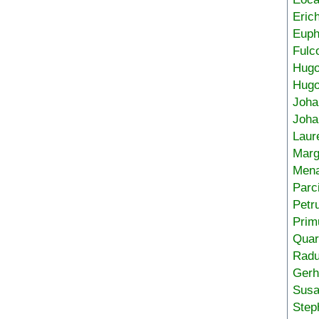
Eric
Euph
Fulc
Hug
Hugo
Joha
Joha
Laur
Marg
Mena
Parc
Petr
Prim
Quar
Radu
Gerh
Sus
Step