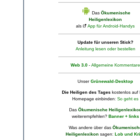
Das
Ökumenische
Heiligenlexikon
als
App für Android-Handys
Update für unseren Stick?
Anleitung lesen oder bestellen
Web 3.0
-
Allgemeine Kommentare
Unser
Grünewald-Desktop
Die Heiligen des Tages
kostenlos auf 
Homepage einbinden:
So geht es
Das
Ökumenische Heiligenlexiko
weiterempfehlen?
Banner + links
Was andere über das
Ökumenisch
Heiligenlexikon
sagen:
Lob und Kri