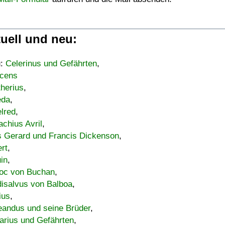
uell und neu:
u:
Celerinus und Gefährten
,
cens
therius
,
eda
,
lred
,
achius Avril
,
s Gerard und Francis Dickenson
,
ert
,
uin
,
oc von Buchan
,
isalvus von Balboa
,
ius
,
eandus und seine Brüder
,
arius und Gefährten
,