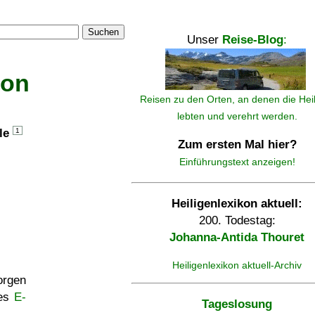
Suchen
Unser
Reise-Blog
:
kon
Reisen zu den Orten, an denen die Hei
lebten und verehrt werden.
lle
1
Zum ersten Mal hier?
Einführungstext anzeigen!
Heiligenlexikon aktuell:
200. Todestag:
Johanna-Antida Thouret
Heiligenlexikon aktuell-Archiv
rgen
ses
E-
Tageslosung