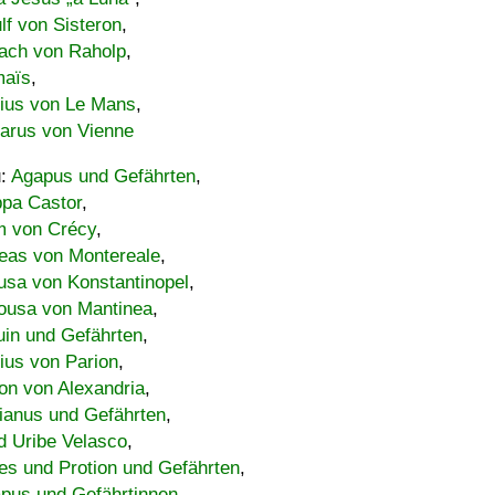
lf von Sisteron
,
ach von Raholp
,
maïs
,
bius von Le Mans
,
carus von Vienne
u:
Agapus und Gefährten
,
ppa Castor
,
 von Crécy
,
eas von Montereale
,
usa von Konstantinopel
,
ousa von Mantinea
,
uin und Gefährten
,
lius von Parion
,
on von Alexandria
,
ianus und Gefährten
,
d Uribe Velasco
,
s und Protion und Gefährten
,
pus und Gefährtinnen
,