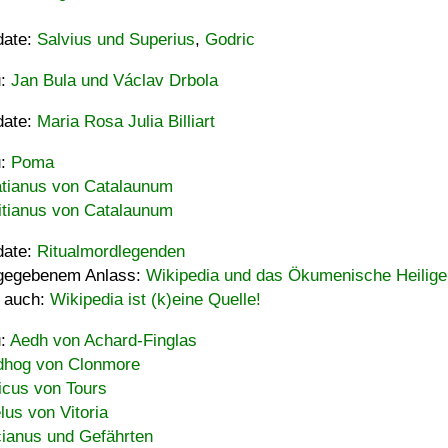
date:
Salvius und Superius
,
Godric
u:
Jan Bula und Václav Drbola
date:
Maria Rosa Julia Billiart
u:
Poma
tianus von Catalaunum
tianus von Catalaunum
date:
Ritualmordlegenden
gegebenem Anlass:
Wikipedia und das Ökumenische Heilige
 auch:
Wikipedia ist (k)eine Quelle!
u:
Aedh von Achard-Finglas
hog von Clonmore
icus von Tours
lus von Vitoria
ianus und Gefährten