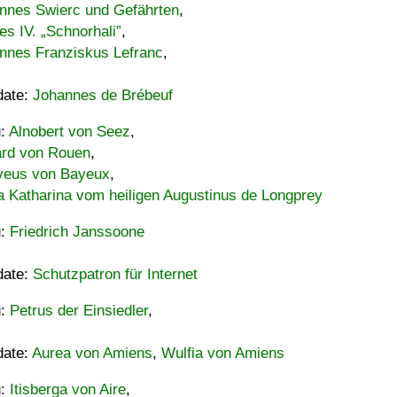
nnes Swierc und Gefährten
,
es IV. „Schnorhali”
,
nnes Franziskus Lefranc
,
date:
Johannes de Brébeuf
u:
Alnobert von Seez
,
ard von Rouen
,
eus von Bayeux
,
a Katharina vom heiligen Augustinus de Longprey
u:
Friedrich Janssoone
date:
Schutzpatron für Internet
u:
Petrus der Einsiedler
,
date:
Aurea von Amiens
,
Wulfia von Amiens
u:
Itisberga von Aire
,