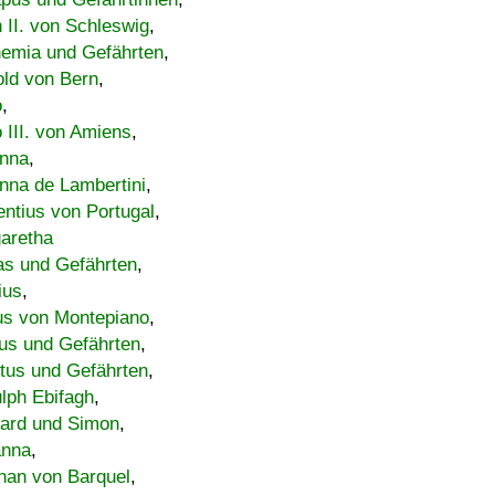
h II. von Schleswig
,
emia und Gefährten
,
old von Bern
,
o
,
 III. von Amiens
,
nna
,
nna de Lambertini
,
entius von Portugal
,
aretha
s und Gefährten
,
ius
,
us von Montepiano
,
us und Gefährten
,
tus und Gefährten
,
lph Ebifagh
,
ard und Simon
,
anna
,
han von Barquel
,