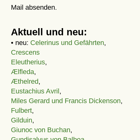
Mail absenden.
Aktuell und neu:
• neu:
Celerinus und Gefährten
,
Crescens
Eleutherius
,
Ælfleda
,
Æthelred
,
Eustachius Avril
,
Miles Gerard und Francis Dickenson
,
Fulbert
,
Gilduin
,
Giunoc von Buchan
,
Gundisalvus von Balboa
,