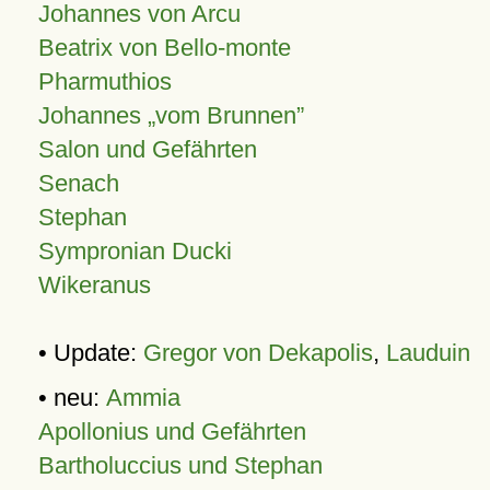
Johannes von Arcu
Beatrix von Bello-monte
Pharmuthios
Johannes
vom Brunnen
Salon und Gefährten
Senach
Stephan
Sympronian Ducki
Wikeranus
• Update:
Gregor von Dekapolis
,
Lauduin
• neu:
Ammia
Apollonius und Gefährten
Bartholuccius und Stephan