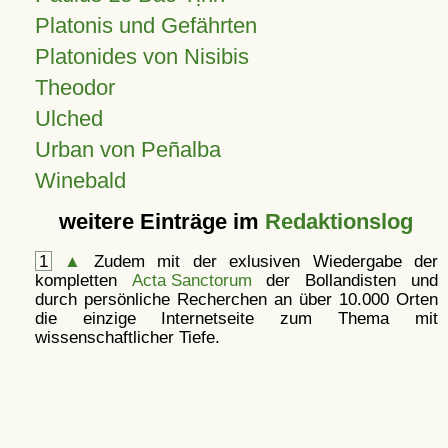
Platonis und Gefährten
Platonides von Nisibis
Theodor
Ulched
Urban von Peñalba
Winebald
weitere Einträge im
Redaktionslog
1
▲
Zudem mit der exlusiven Wiedergabe der
kompletten
Acta Sanctorum
der Bollandisten und
durch persönliche Recherchen an über 10.000 Orten
die einzige Internetseite zum Thema mit
wissenschaftlicher Tiefe.