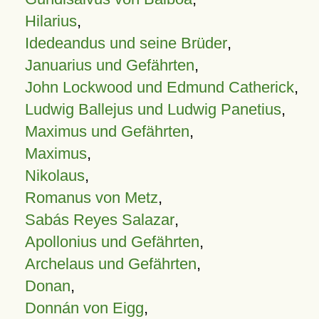
Hilarius
,
Idedeandus und seine Brüder
,
Januarius und Gefährten
,
John Lockwood und Edmund Catherick
,
Ludwig Ballejus und Ludwig Panetius
,
Maximus und Gefährten
,
Maximus
,
Nikolaus
,
Romanus von Metz
,
Sabás Reyes Salazar
,
Apollonius und Gefährten
,
Archelaus und Gefährten
,
Donan
,
Donnán von Eigg
,