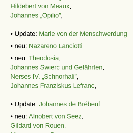
Hildebert von Meaux
,
Johannes „Opilio”
,
• Update:
Marie von der Menschwerdung
• neu:
Nazareno Lanciotti
• neu:
Theodosia
,
Johannes Swierc und Gefährten
,
Nerses IV. „Schnorhali”
,
Johannes Franziskus Lefranc
,
• Update:
Johannes de Brébeuf
• neu:
Alnobert von Seez
,
Gildard von Rouen
,