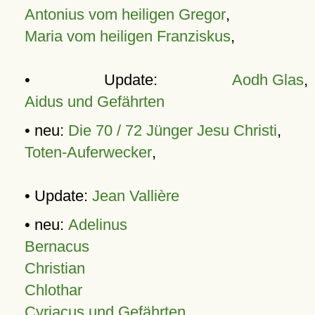
Antonius vom heiligen Gregor
,
Maria vom heiligen Franziskus
,
• Update:
Aodh Glas
,
Aidus und Gefährten
• neu:
Die 70 / 72 Jünger Jesu Christi
,
Toten-Auferwecker
,
• Update:
Jean Vallière
• neu:
Adelinus
Bernacus
Christian
Chlothar
Cyriacus und Gefährten