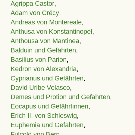
Agrippa Castor
,
Adam von Crécy
,
Andreas von Montereale
,
Anthusa von Konstantinopel
,
Anthousa von Mantinea
,
Balduin und Gefährten
,
Basilius von Parion
,
Kedron von Alexandria
,
Cyprianus und Gefährten
,
David Uribe Velasco
,
Demes und Protion und Gefährten
,
Eocapus und Gefährtinnen
,
Erich II. von Schleswig
,
Euphemia und Gefährten
,
Fulcold von Bern
,