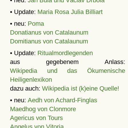
• neu:
Jan Bula und Václav Drbola
• Update:
Maria Rosa Julia Billiart
• neu:
Poma
Donatianus von Catalaunum
Domitianus von Catalaunum
• Update:
Ritualmordlegenden
aus gegebenem Anlass:
Wikipedia und das Ökumenische
Heiligenlexikon
dazu auch:
Wikipedia ist (k)eine Quelle!
• neu:
Aedh von Achard-Finglas
Maedhog von Clonmore
Agericus von Tours
Angelus von Vitoria