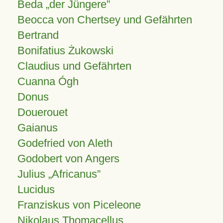
Beda „der Jüngere”
Beocca von Chertsey und Gefährten
Bertrand
Bonifatius Żukowski
Claudius und Gefährten
Cuanna Ógh
Donus
Douerouet
Gaianus
Godefried von Aleth
Godobert von Angers
Julius
Africanus
Lucidus
Franziskus von Piceleone
Nikolaus Thomacellus