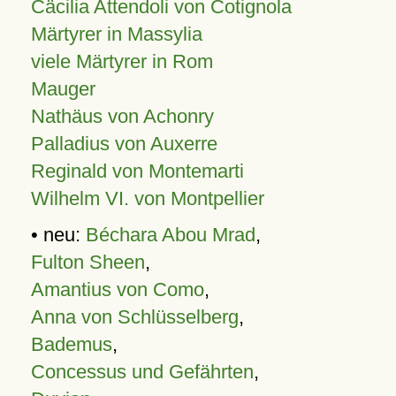
Cäcilia Attendoli von Cotignola
Märtyrer in Massylia
viele Märtyrer in Rom
Mauger
Nathäus von Achonry
Palladius von Auxerre
Reginald von Montemarti
Wilhelm VI. von Montpellier
• neu:
Béchara Abou Mrad
,
Fulton Sheen
,
Amantius von Como
,
Anna von Schlüsselberg
,
Bademus
,
Concessus und Gefährten
,