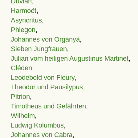
Duvian
,
Harmoët
,
Asyncritus
,
Phlegon
,
Johannes von Organyà
,
Sieben Jungfrauen
,
Julian vom heiligen Augustinus Martinet
,
Cléden
,
Leodebold von Fleury
,
Theodor und Pausilypus
,
Pitrion
,
Timotheus und Gefährten
,
Wilhelm
,
Ludwig Kolumbus
,
Johannes von Cabra
,