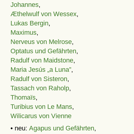
Johannes
,
Æthelwulf von Wessex
,
Lukas Bergin
,
Maximus
,
Nerveus von Melrose
,
Optatus und Gefährten
,
Radulf von Maidstone
,
Maria Jesús „a Luna”
,
Radulf von Sisteron
,
Tassach von Raholp
,
Thomaïs
,
Turibius von Le Mans
,
Wilicarus von Vienne
• neu:
Agapus und Gefährten
,