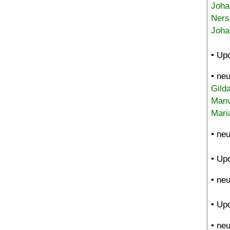
Joha
Ners
Joha
• Up
• ne
Gild
Manv
Mari
• ne
• Up
• ne
• Up
• ne