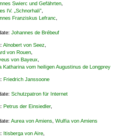
nnes Swierc und Gefährten
,
es IV. „Schnorhali”
,
nnes Franziskus Lefranc
,
date:
Johannes de Brébeuf
u:
Alnobert von Seez
,
ard von Rouen
,
eus von Bayeux
,
a Katharina vom heiligen Augustinus de Longprey
u:
Friedrich Janssoone
date:
Schutzpatron für Internet
u:
Petrus der Einsiedler
,
date:
Aurea von Amiens
,
Wulfia von Amiens
u:
Itisberga von Aire
,