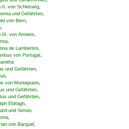
h II. von Schleswig
,
emia und Gefährten
,
old von Bern
,
o
,
 III. von Amiens
,
nna
,
nna de Lambertini
,
entius von Portugal
,
aretha
s und Gefährten
,
ius
,
us von Montepiano
,
us und Gefährten
,
tus und Gefährten
,
lph Ebifagh
,
ard und Simon
,
anna
,
han von Barquel
,