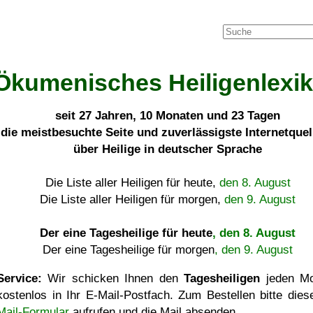
Ökumenisches Heiligenlexi
seit
27 Jahren, 10 Monaten und 23 Tagen
die meistbesuchte Seite und zuverlässigste Internetque
über Heilige in deutscher Sprache
Die Liste aller Heiligen für heute,
den 8. August
Die Liste aller Heiligen für morgen,
den 9. August
Der eine Tagesheilige für heute
, den 8. August
Der eine Tagesheilige für morgen
, den 9. August
Service:
Wir schicken Ihnen den
Tagesheiligen
jeden Mo
kostenlos in Ihr E-Mail-Postfach. Zum Bestellen bitte die
Mail-Formular
aufrufen und die Mail absenden.