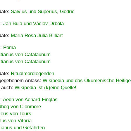
date:
Salvius und Superius
,
Godric
u:
Jan Bula und Václav Drbola
date:
Maria Rosa Julia Billiart
u:
Poma
tianus von Catalaunum
tianus von Catalaunum
date:
Ritualmordlegenden
gegebenem Anlass:
Wikipedia und das Ökumenische Heilige
 auch:
Wikipedia ist (k)eine Quelle!
u:
Aedh von Achard-Finglas
hog von Clonmore
icus von Tours
lus von Vitoria
ianus und Gefährten