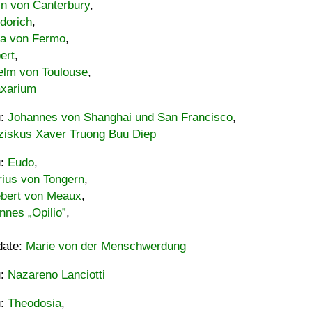
in von Canterbury
,
dorich
,
ia von Fermo
,
ert
,
elm von Toulouse
,
xarium
u:
Johannes von Shanghai und San Francisco
,
ziskus Xaver Truong Buu Diep
u:
Eudo
,
rius von Tongern
,
ebert von Meaux
,
nnes „Opilio”
,
date:
Marie von der Menschwerdung
u:
Nazareno Lanciotti
u:
Theodosia
,