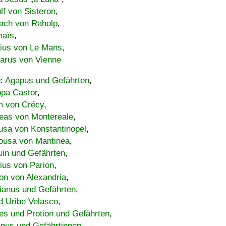
lf von Sisteron
,
ach von Raholp
,
maïs
,
bius von Le Mans
,
carus von Vienne
u:
Agapus und Gefährten
,
ppa Castor
,
 von Crécy
,
eas von Montereale
,
usa von Konstantinopel
,
ousa von Mantinea
,
uin und Gefährten
,
lius von Parion
,
on von Alexandria
,
ianus und Gefährten
,
d Uribe Velasco
,
s und Protion und Gefährten
,
pus und Gefährtinnen
,