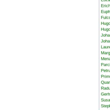
Eric
Euph
Fulc
Hug
Hugo
Joha
Joha
Laur
Marg
Mena
Parc
Petr
Prim
Quar
Radu
Gerh
Sus
Step