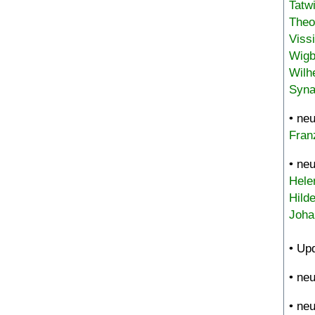
Tatw
Theo
Viss
Wigb
Wilh
Syna
• ne
Fran
• ne
Hele
Hild
Joha
• Up
• ne
• ne