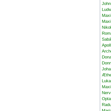
John
Ludw
Maxi
Max
Niko
Roma
Sabá
Apol
Arch
Don
Donn
Joha
Æthe
Luka
Max
Nerv
Opta
Radu
Mari