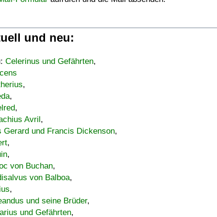
uell und neu:
u:
Celerinus und Gefährten
,
cens
therius
,
eda
,
lred
,
achius Avril
,
s Gerard und Francis Dickenson
,
ert
,
uin
,
oc von Buchan
,
isalvus von Balboa
,
ius
,
eandus und seine Brüder
,
arius und Gefährten
,