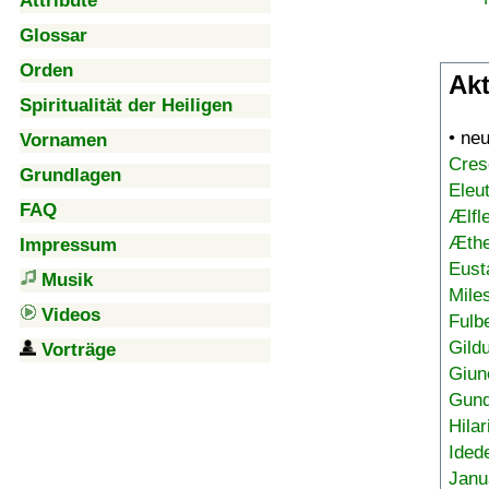
Attribute
Glossar
Orden
Akt
Spiritualität der Heiligen
• ne
Vornamen
Cres
Grundlagen
Eleu
FAQ
Ælfl
Æthe
Impressum
Eust
Musik
Mile
Videos
Fulb
Gild
Vorträge
Giun
Gund
Hilar
Ided
Janu