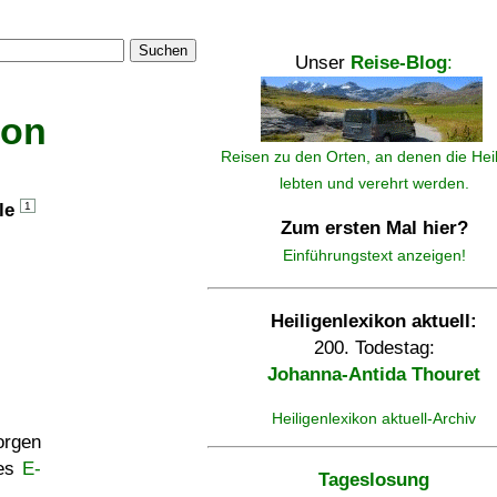
Suchen
Unser
Reise-Blog
:
kon
Reisen zu den Orten, an denen die Hei
lebten und verehrt werden.
lle
1
Zum ersten Mal hier?
Einführungstext anzeigen!
Heiligenlexikon aktuell:
200. Todestag:
Johanna-Antida Thouret
Heiligenlexikon aktuell-Archiv
rgen
ses
E-
Tageslosung