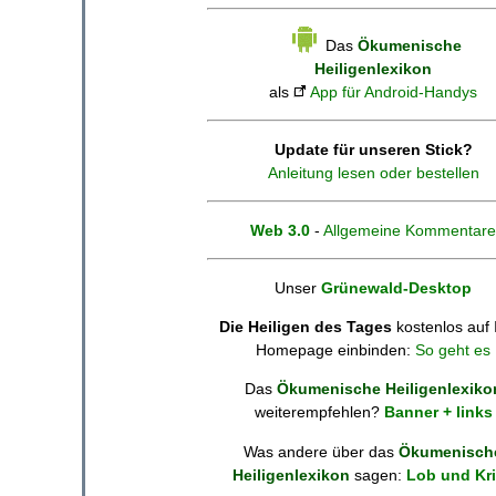
Das
Ökumenische
Heiligenlexikon
als
App für Android-Handys
Update für unseren Stick?
Anleitung lesen oder bestellen
Web 3.0
-
Allgemeine Kommentare
Unser
Grünewald-Desktop
Die Heiligen des Tages
kostenlos auf 
Homepage einbinden:
So geht es
Das
Ökumenische Heiligenlexiko
weiterempfehlen?
Banner + links
Was andere über das
Ökumenisch
Heiligenlexikon
sagen:
Lob und Kri