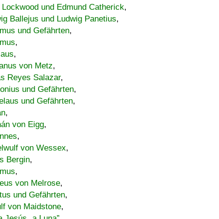
 Lockwood und Edmund Catherick
,
ig Ballejus und Ludwig Panetius
,
mus und Gefährten
,
imus
,
laus
,
nus von Metz
,
s Reyes Salazar
,
lonius und Gefährten
,
elaus und Gefährten
,
an
,
án von Eigg
,
nnes
,
lwulf von Wessex
,
s Bergin
,
imus
,
eus von Melrose
,
tus und Gefährten
,
lf von Maidstone
,
a Jesús „a Luna”
,