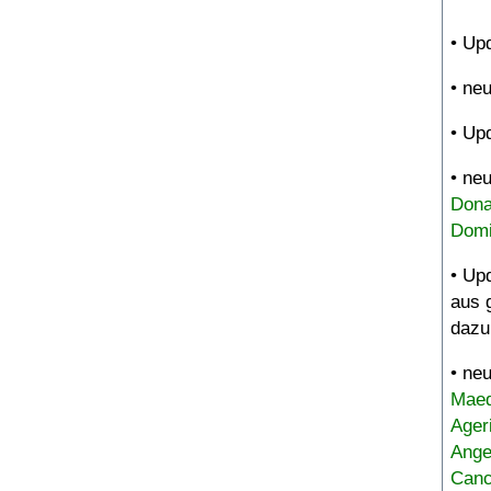
• Up
• ne
• Up
• ne
Dona
Domi
• Up
aus 
dazu
• ne
Maed
Ager
Ange
Canc