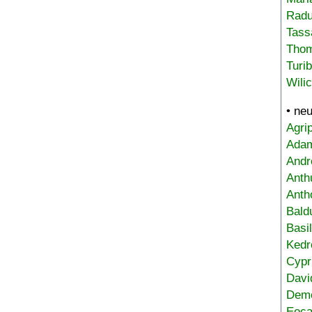
Radu
Tass
Tho
Turi
Wili
• ne
Agri
Adam
Andr
Anth
Anth
Bald
Basi
Kedr
Cypr
Davi
Deme
Eoca