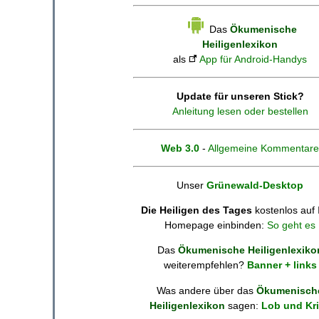
Das
Ökumenische
Heiligenlexikon
als
App für Android-Handys
Update für unseren Stick?
Anleitung lesen oder bestellen
Web 3.0
-
Allgemeine Kommentare
Unser
Grünewald-Desktop
Die Heiligen des Tages
kostenlos auf 
Homepage einbinden:
So geht es
Das
Ökumenische Heiligenlexiko
weiterempfehlen?
Banner + links
Was andere über das
Ökumenisch
Heiligenlexikon
sagen:
Lob und Kri