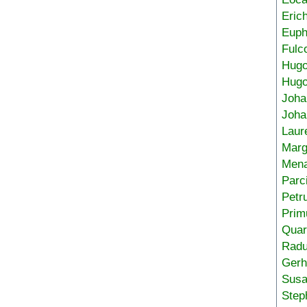
Eric
Euph
Fulc
Hug
Hugo
Joha
Joha
Laur
Marg
Mena
Parc
Petr
Prim
Quar
Radu
Gerh
Sus
Step