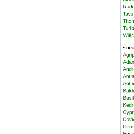
Radu
Tass
Tho
Turi
Wili
• ne
Agri
Adam
Andr
Anth
Anth
Bald
Basi
Kedr
Cypr
Davi
Deme
Eoca