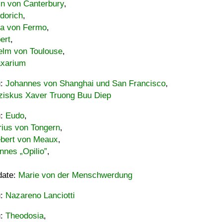
in von Canterbury
,
dorich
,
ia von Fermo
,
ert
,
elm von Toulouse
,
xarium
u:
Johannes von Shanghai und San Francisco
,
ziskus Xaver Truong Buu Diep
u:
Eudo
,
rius von Tongern
,
ebert von Meaux
,
nnes „Opilio”
,
date:
Marie von der Menschwerdung
u:
Nazareno Lanciotti
u:
Theodosia
,