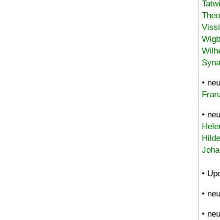
Tatw
Theo
Viss
Wigb
Wilh
Syna
• ne
Fran
• ne
Hele
Hild
Joha
• Up
• ne
• ne