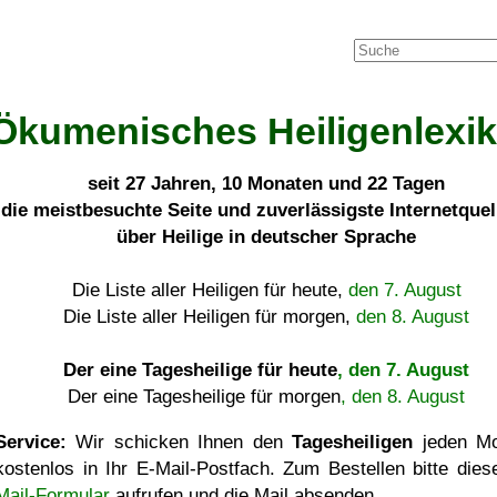
Ökumenisches Heiligenlexi
seit
27 Jahren, 10 Monaten und 22 Tagen
die meistbesuchte Seite und zuverlässigste Internetque
über Heilige in deutscher Sprache
Die Liste aller Heiligen für heute,
den 7. August
Die Liste aller Heiligen für morgen,
den 8. August
Der eine Tagesheilige für heute
, den 7. August
Der eine Tagesheilige für morgen
, den 8. August
Service:
Wir schicken Ihnen den
Tagesheiligen
jeden Mo
kostenlos in Ihr E-Mail-Postfach. Zum Bestellen bitte die
Mail-Formular
aufrufen und die Mail absenden.