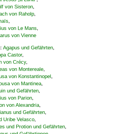
lf von Sisteron
,
ach von Raholp
,
maïs
,
bius von Le Mans
,
carus von Vienne
u:
Agapus und Gefährten
,
ppa Castor
,
 von Crécy
,
eas von Montereale
,
usa von Konstantinopel
,
ousa von Mantinea
,
uin und Gefährten
,
lius von Parion
,
on von Alexandria
,
ianus und Gefährten
,
d Uribe Velasco
,
s und Protion und Gefährten
,
pus und Gefährtinnen
,