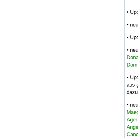
• Up
• ne
• Up
• ne
Dona
Domi
• Up
aus 
dazu
• ne
Maed
Ager
Ange
Canc