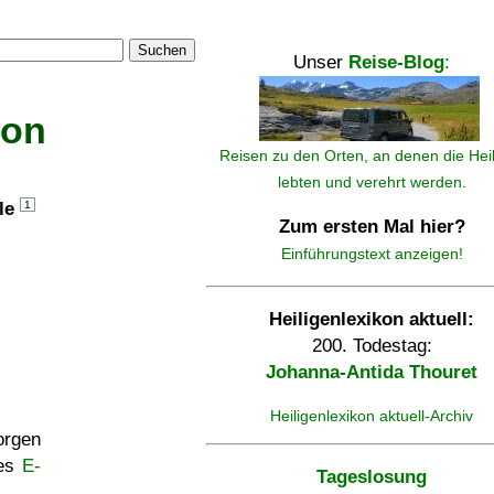
Suchen
Unser
Reise-Blog
:
kon
Reisen zu den Orten, an denen die Hei
lebten und verehrt werden.
lle
1
Zum ersten Mal hier?
Einführungstext anzeigen!
Heiligenlexikon aktuell:
200. Todestag:
Johanna-Antida Thouret
Heiligenlexikon aktuell-Archiv
rgen
ses
E-
Tageslosung