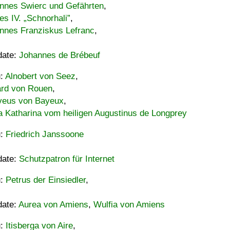
nnes Swierc und Gefährten
,
es IV. „Schnorhali”
,
nnes Franziskus Lefranc
,
date:
Johannes de Brébeuf
u:
Alnobert von Seez
,
ard von Rouen
,
eus von Bayeux
,
a Katharina vom heiligen Augustinus de Longprey
u:
Friedrich Janssoone
date:
Schutzpatron für Internet
u:
Petrus der Einsiedler
,
date:
Aurea von Amiens
,
Wulfia von Amiens
u:
Itisberga von Aire
,