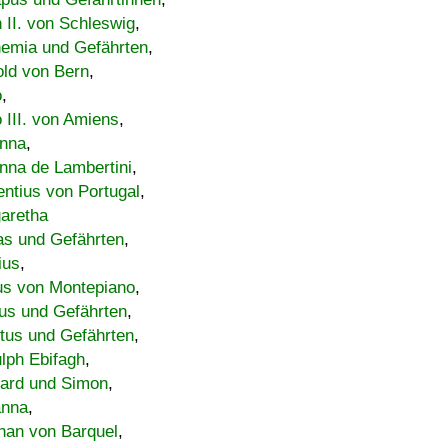
h II. von Schleswig
,
emia und Gefährten
,
old von Bern
,
o
,
 III. von Amiens
,
nna
,
nna de Lambertini
,
entius von Portugal
,
aretha
s und Gefährten
,
ius
,
us von Montepiano
,
us und Gefährten
,
tus und Gefährten
,
lph Ebifagh
,
ard und Simon
,
anna
,
han von Barquel
,