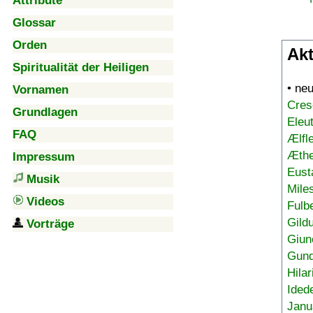
Attribute
Glossar
Orden
Akt
Spiritualität der Heiligen
• ne
Vornamen
Cres
Grundlagen
Eleu
FAQ
Ælfl
Æthe
Impressum
Eust
Musik
Mile
Videos
Fulb
Gild
Vorträge
Giun
Gund
Hilar
Ided
Janu