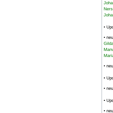
Joha
Ners
Joha
• Up
• ne
Gild
Manv
Mari
• ne
• Up
• ne
• Up
• ne