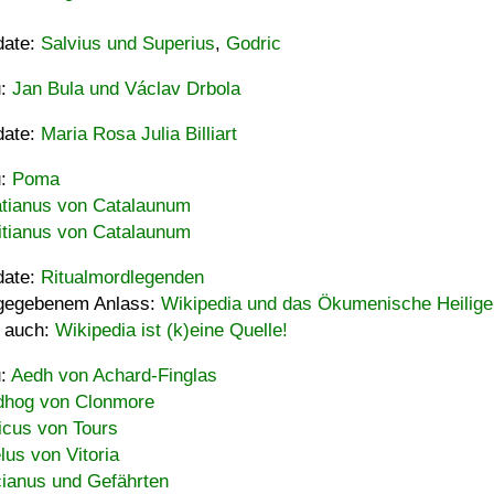
date:
Salvius und Superius
,
Godric
u:
Jan Bula und Václav Drbola
date:
Maria Rosa Julia Billiart
u:
Poma
tianus von Catalaunum
tianus von Catalaunum
date:
Ritualmordlegenden
gegebenem Anlass:
Wikipedia und das Ökumenische Heilige
 auch:
Wikipedia ist (k)eine Quelle!
u:
Aedh von Achard-Finglas
hog von Clonmore
icus von Tours
lus von Vitoria
ianus und Gefährten