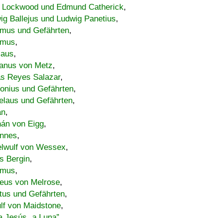
 Lockwood und Edmund Catherick
,
ig Ballejus und Ludwig Panetius
,
mus und Gefährten
,
imus
,
laus
,
nus von Metz
,
s Reyes Salazar
,
lonius und Gefährten
,
elaus und Gefährten
,
an
,
án von Eigg
,
nnes
,
lwulf von Wessex
,
s Bergin
,
imus
,
eus von Melrose
,
tus und Gefährten
,
lf von Maidstone
,
a Jesús „a Luna”
,