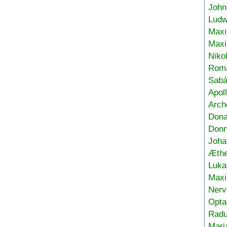
John
Ludw
Maxi
Max
Niko
Roma
Sabá
Apol
Arch
Don
Donn
Joha
Æthe
Luka
Max
Nerv
Opta
Radu
Mari