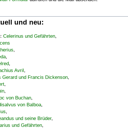
uell und neu:
u:
Celerinus und Gefährten
,
cens
therius
,
eda
,
lred
,
achius Avril
,
s Gerard und Francis Dickenson
,
ert
,
uin
,
oc von Buchan
,
isalvus von Balboa
,
ius
,
eandus und seine Brüder
,
arius und Gefährten
,