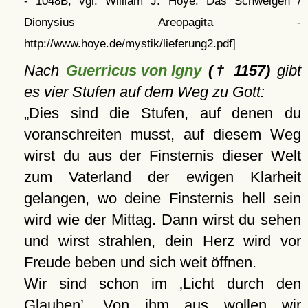
- 1048B; vgl. William J. Hoye: Das Schweigen /
Dionysius Areopagita -
http://www.hoye.de/mystik/lieferung2.pdf]
Nach
Guerricus von Igny
(† 1157)
gibt
es vier Stufen auf dem Weg zu Gott:
Dies sind die Stufen, auf denen du
voranschreiten musst, auf diesem Weg
wirst du aus der Finsternis dieser Welt
zum Vaterland der ewigen Klarheit
gelangen, wo deine Finsternis hell sein
wird wie der Mittag. Dann wirst du sehen
und wirst strahlen, dein Herz wird vor
Freude beben und sich weit öffnen.
Wir sind schon im
Licht durch den
Glauben
. Von ihm aus wollen wir