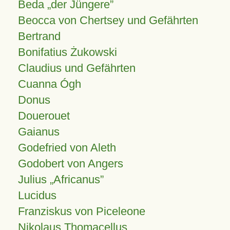
Beda „der Jüngere”
Beocca von Chertsey und Gefährten
Bertrand
Bonifatius Żukowski
Claudius und Gefährten
Cuanna Ógh
Donus
Douerouet
Gaianus
Godefried von Aleth
Godobert von Angers
Julius
Africanus
Lucidus
Franziskus von Piceleone
Nikolaus Thomacellus