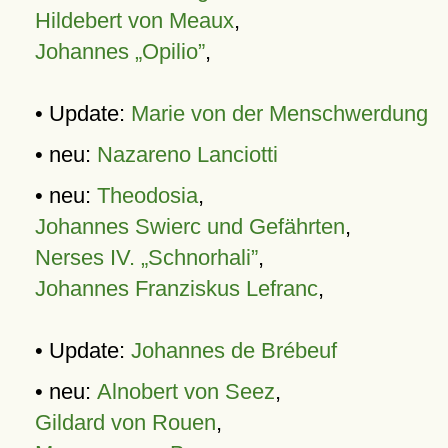
Hildebert von Meaux
,
Johannes „Opilio”
,
• Update:
Marie von der Menschwerdung
• neu:
Nazareno Lanciotti
• neu:
Theodosia
,
Johannes Swierc und Gefährten
,
Nerses IV. „Schnorhali”
,
Johannes Franziskus Lefranc
,
• Update:
Johannes de Brébeuf
• neu:
Alnobert von Seez
,
Gildard von Rouen
,