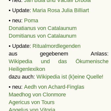
• neu:
Jan Bula und Václav Drbola
• Update:
Maria Rosa Julia Billiart
• neu:
Poma
Donatianus von Catalaunum
Domitianus von Catalaunum
• Update:
Ritualmordlegenden
aus gegebenem Anlass:
Wikipedia und das Ökumenische
Heiligenlexikon
dazu auch:
Wikipedia ist (k)eine Quelle!
• neu:
Aedh von Achard-Finglas
Maedhog von Clonmore
Agericus von Tours
Angelus von Vitoria