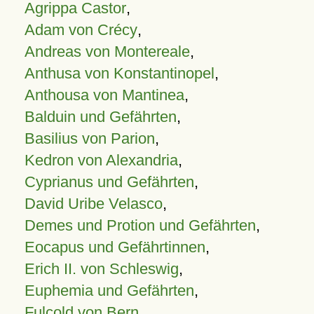
Agrippa Castor
,
Adam von Crécy
,
Andreas von Montereale
,
Anthusa von Konstantinopel
,
Anthousa von Mantinea
,
Balduin und Gefährten
,
Basilius von Parion
,
Kedron von Alexandria
,
Cyprianus und Gefährten
,
David Uribe Velasco
,
Demes und Protion und Gefährten
,
Eocapus und Gefährtinnen
,
Erich II. von Schleswig
,
Euphemia und Gefährten
,
Fulcold von Bern
,