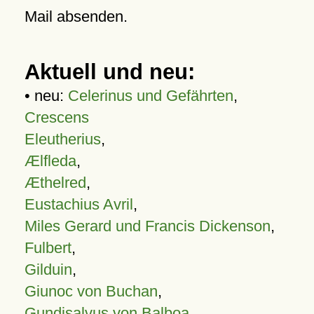
Mail absenden.
Aktuell und neu:
• neu:
Celerinus und Gefährten
,
Crescens
Eleutherius
,
Ælfleda
,
Æthelred
,
Eustachius Avril
,
Miles Gerard und Francis Dickenson
,
Fulbert
,
Gilduin
,
Giunoc von Buchan
,
Gundisalvus von Balboa
,