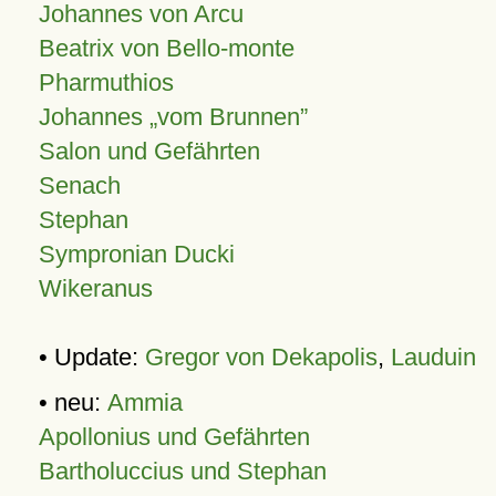
Johannes von Arcu
Beatrix von Bello-monte
Pharmuthios
Johannes
vom Brunnen
Salon und Gefährten
Senach
Stephan
Sympronian Ducki
Wikeranus
• Update:
Gregor von Dekapolis
,
Lauduin
• neu:
Ammia
Apollonius und Gefährten
Bartholuccius und Stephan