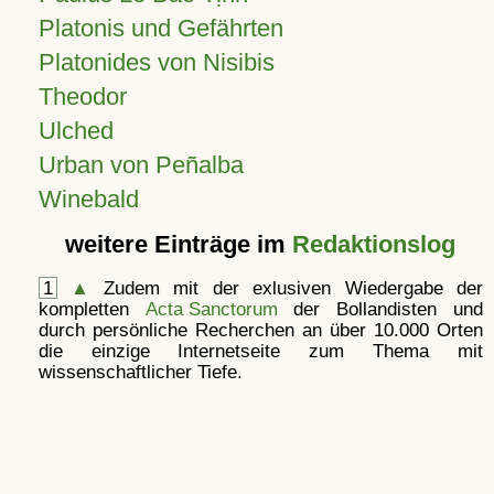
Platonis und Gefährten
Platonides von Nisibis
Theodor
Ulched
Urban von Peñalba
Winebald
weitere Einträge im
Redaktionslog
1
▲
Zudem mit der exlusiven Wiedergabe der
kompletten
Acta Sanctorum
der Bollandisten und
durch persönliche Recherchen an über 10.000 Orten
die einzige Internetseite zum Thema mit
wissenschaftlicher Tiefe.