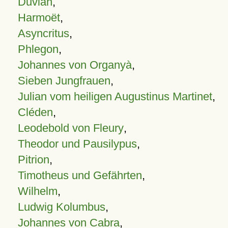
Duvian
,
Harmoët
,
Asyncritus
,
Phlegon
,
Johannes von Organyà
,
Sieben Jungfrauen
,
Julian vom heiligen Augustinus Martinet
,
Cléden
,
Leodebold von Fleury
,
Theodor und Pausilypus
,
Pitrion
,
Timotheus und Gefährten
,
Wilhelm
,
Ludwig Kolumbus
,
Johannes von Cabra
,