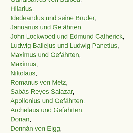
Hilarius
,
Idedeandus und seine Brüder
,
Januarius und Gefährten
,
John Lockwood und Edmund Catherick
,
Ludwig Ballejus und Ludwig Panetius
,
Maximus und Gefährten
,
Maximus
,
Nikolaus
,
Romanus von Metz
,
Sabás Reyes Salazar
,
Apollonius und Gefährten
,
Archelaus und Gefährten
,
Donan
,
Donnán von Eigg
,