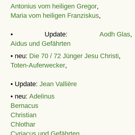
Antonius vom heiligen Gregor
,
Maria vom heiligen Franziskus
,
• Update:
Aodh Glas
,
Aidus und Gefährten
• neu:
Die 70 / 72 Jünger Jesu Christi
,
Toten-Auferwecker
,
• Update:
Jean Vallière
• neu:
Adelinus
Bernacus
Christian
Chlothar
Cyriacus und Gefährten