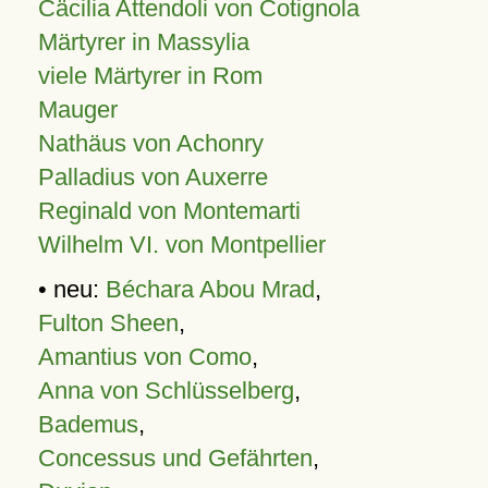
Cäcilia Attendoli von Cotignola
Märtyrer in Massylia
viele Märtyrer in Rom
Mauger
Nathäus von Achonry
Palladius von Auxerre
Reginald von Montemarti
Wilhelm VI. von Montpellier
• neu:
Béchara Abou Mrad
,
Fulton Sheen
,
Amantius von Como
,
Anna von Schlüsselberg
,
Bademus
,
Concessus und Gefährten
,