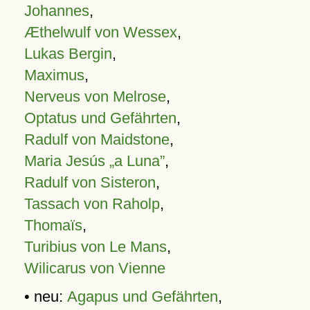
Johannes
,
Æthelwulf von Wessex
,
Lukas Bergin
,
Maximus
,
Nerveus von Melrose
,
Optatus und Gefährten
,
Radulf von Maidstone
,
Maria Jesús „a Luna”
,
Radulf von Sisteron
,
Tassach von Raholp
,
Thomaïs
,
Turibius von Le Mans
,
Wilicarus von Vienne
• neu:
Agapus und Gefährten
,