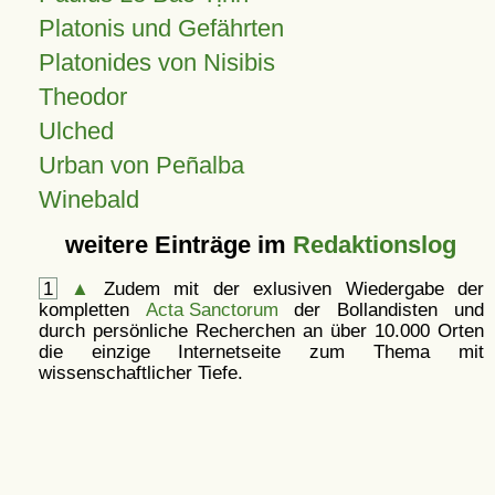
Platonis und Gefährten
Platonides von Nisibis
Theodor
Ulched
Urban von Peñalba
Winebald
weitere Einträge im
Redaktionslog
1
▲
Zudem mit der exlusiven Wiedergabe der
kompletten
Acta Sanctorum
der Bollandisten und
durch persönliche Recherchen an über 10.000 Orten
die einzige Internetseite zum Thema mit
wissenschaftlicher Tiefe.