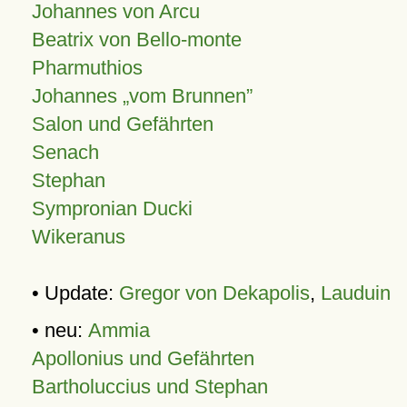
Johannes von Arcu
Beatrix von Bello-monte
Pharmuthios
Johannes
vom Brunnen
Salon und Gefährten
Senach
Stephan
Sympronian Ducki
Wikeranus
• Update:
Gregor von Dekapolis
,
Lauduin
• neu:
Ammia
Apollonius und Gefährten
Bartholuccius und Stephan