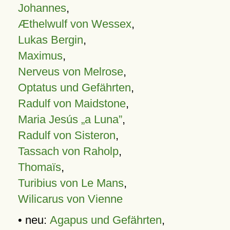
Johannes
,
Æthelwulf von Wessex
,
Lukas Bergin
,
Maximus
,
Nerveus von Melrose
,
Optatus und Gefährten
,
Radulf von Maidstone
,
Maria Jesús „a Luna”
,
Radulf von Sisteron
,
Tassach von Raholp
,
Thomaïs
,
Turibius von Le Mans
,
Wilicarus von Vienne
• neu:
Agapus und Gefährten
,