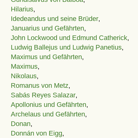
Hilarius
,
Idedeandus und seine Brüder
,
Januarius und Gefährten
,
John Lockwood und Edmund Catherick
,
Ludwig Ballejus und Ludwig Panetius
,
Maximus und Gefährten
,
Maximus
,
Nikolaus
,
Romanus von Metz
,
Sabás Reyes Salazar
,
Apollonius und Gefährten
,
Archelaus und Gefährten
,
Donan
,
Donnán von Eigg
,