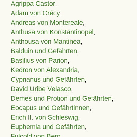
Agrippa Castor
,
Adam von Crécy
,
Andreas von Montereale
,
Anthusa von Konstantinopel
,
Anthousa von Mantinea
,
Balduin und Gefährten
,
Basilius von Parion
,
Kedron von Alexandria
,
Cyprianus und Gefährten
,
David Uribe Velasco
,
Demes und Protion und Gefährten
,
Eocapus und Gefährtinnen
,
Erich II. von Schleswig
,
Euphemia und Gefährten
,
Fulcold von Bern
,