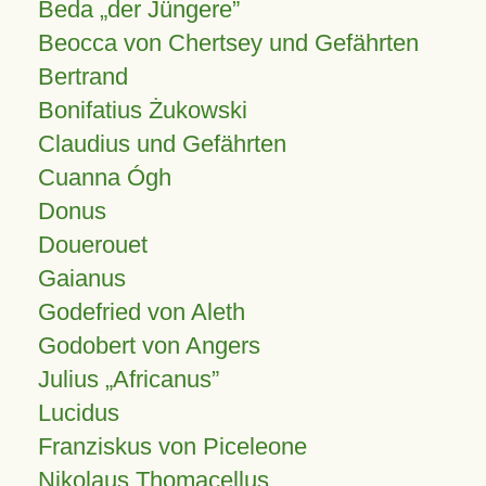
Beda „der Jüngere”
Beocca von Chertsey und Gefährten
Bertrand
Bonifatius Żukowski
Claudius und Gefährten
Cuanna Ógh
Donus
Douerouet
Gaianus
Godefried von Aleth
Godobert von Angers
Julius
Africanus
Lucidus
Franziskus von Piceleone
Nikolaus Thomacellus