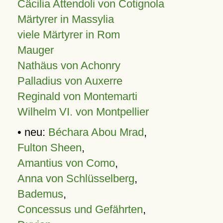
Cäcilia Attendoli von Cotignola
Märtyrer in Massylia
viele Märtyrer in Rom
Mauger
Nathäus von Achonry
Palladius von Auxerre
Reginald von Montemarti
Wilhelm VI. von Montpellier
• neu:
Béchara Abou Mrad
,
Fulton Sheen
,
Amantius von Como
,
Anna von Schlüsselberg
,
Bademus
,
Concessus und Gefährten
,