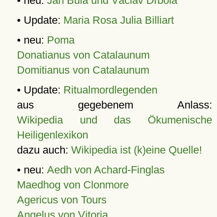
• neu:
Jan Bula und Václav Drbola
• Update:
Maria Rosa Julia Billiart
• neu:
Poma
Donatianus von Catalaunum
Domitianus von Catalaunum
• Update:
Ritualmordlegenden
aus gegebenem Anlass:
Wikipedia und das Ökumenische
Heiligenlexikon
dazu auch:
Wikipedia ist (k)eine Quelle!
• neu:
Aedh von Achard-Finglas
Maedhog von Clonmore
Agericus von Tours
Angelus von Vitoria