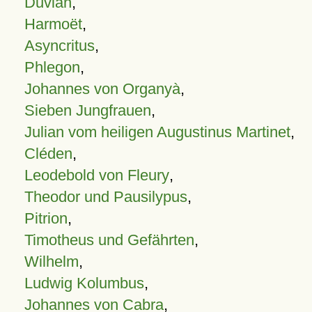
Duvian
,
Harmoët
,
Asyncritus
,
Phlegon
,
Johannes von Organyà
,
Sieben Jungfrauen
,
Julian vom heiligen Augustinus Martinet
,
Cléden
,
Leodebold von Fleury
,
Theodor und Pausilypus
,
Pitrion
,
Timotheus und Gefährten
,
Wilhelm
,
Ludwig Kolumbus
,
Johannes von Cabra
,