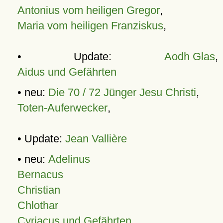
Antonius vom heiligen Gregor
,
Maria vom heiligen Franziskus
,
• Update:
Aodh Glas
,
Aidus und Gefährten
• neu:
Die 70 / 72 Jünger Jesu Christi
,
Toten-Auferwecker
,
• Update:
Jean Vallière
• neu:
Adelinus
Bernacus
Christian
Chlothar
Cyriacus und Gefährten