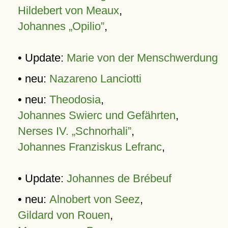
Hildebert von Meaux
,
Johannes „Opilio”
,
• Update:
Marie von der Menschwerdung
• neu:
Nazareno Lanciotti
• neu:
Theodosia
,
Johannes Swierc und Gefährten
,
Nerses IV. „Schnorhali”
,
Johannes Franziskus Lefranc
,
• Update:
Johannes de Brébeuf
• neu:
Alnobert von Seez
,
Gildard von Rouen
,