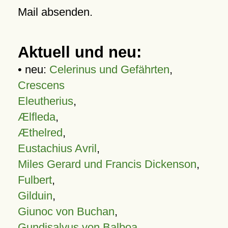
Mail absenden.
Aktuell und neu:
• neu:
Celerinus und Gefährten
,
Crescens
Eleutherius
,
Ælfleda
,
Æthelred
,
Eustachius Avril
,
Miles Gerard und Francis Dickenson
,
Fulbert
,
Gilduin
,
Giunoc von Buchan
,
Gundisalvus von Balboa
,