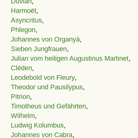
Duvian
,
Harmoët
,
Asyncritus
,
Phlegon
,
Johannes von Organyà
,
Sieben Jungfrauen
,
Julian vom heiligen Augustinus Martinet
,
Cléden
,
Leodebold von Fleury
,
Theodor und Pausilypus
,
Pitrion
,
Timotheus und Gefährten
,
Wilhelm
,
Ludwig Kolumbus
,
Johannes von Cabra
,