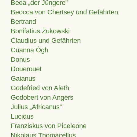
Beda „der Jüngere”
Beocca von Chertsey und Gefährten
Bertrand
Bonifatius Żukowski
Claudius und Gefährten
Cuanna Ógh
Donus
Douerouet
Gaianus
Godefried von Aleth
Godobert von Angers
Julius
Africanus
Lucidus
Franziskus von Piceleone
Nikolaus Thomacellus