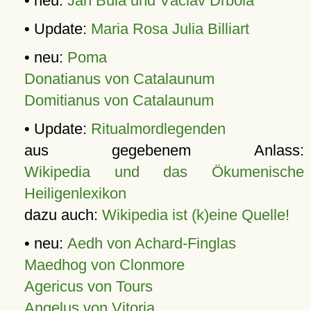
• neu:
Jan Bula und Václav Drbola
• Update:
Maria Rosa Julia Billiart
• neu:
Poma
Donatianus von Catalaunum
Domitianus von Catalaunum
• Update:
Ritualmordlegenden
aus gegebenem Anlass:
Wikipedia und das Ökumenische
Heiligenlexikon
dazu auch:
Wikipedia ist (k)eine Quelle!
• neu:
Aedh von Achard-Finglas
Maedhog von Clonmore
Agericus von Tours
Angelus von Vitoria