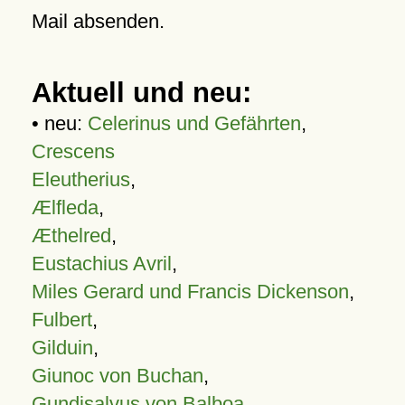
Mail absenden.
Aktuell und neu:
• neu:
Celerinus und Gefährten
,
Crescens
Eleutherius
,
Ælfleda
,
Æthelred
,
Eustachius Avril
,
Miles Gerard und Francis Dickenson
,
Fulbert
,
Gilduin
,
Giunoc von Buchan
,
Gundisalvus von Balboa
,