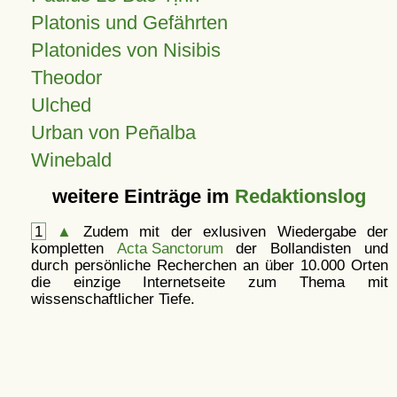
Platonis und Gefährten
Platonides von Nisibis
Theodor
Ulched
Urban von Peñalba
Winebald
weitere Einträge im
Redaktionslog
1
▲
Zudem mit der exlusiven Wiedergabe der
kompletten
Acta Sanctorum
der Bollandisten und
durch persönliche Recherchen an über 10.000 Orten
die einzige Internetseite zum Thema mit
wissenschaftlicher Tiefe.