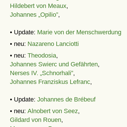
Hildebert von Meaux
,
Johannes „Opilio”
,
• Update:
Marie von der Menschwerdung
• neu:
Nazareno Lanciotti
• neu:
Theodosia
,
Johannes Swierc und Gefährten
,
Nerses IV. „Schnorhali”
,
Johannes Franziskus Lefranc
,
• Update:
Johannes de Brébeuf
• neu:
Alnobert von Seez
,
Gildard von Rouen
,