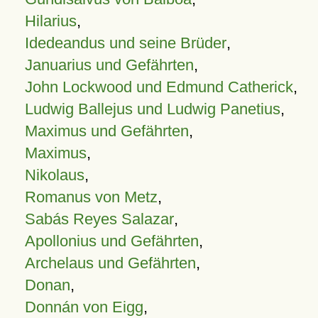
Hilarius
,
Idedeandus und seine Brüder
,
Januarius und Gefährten
,
John Lockwood und Edmund Catherick
,
Ludwig Ballejus und Ludwig Panetius
,
Maximus und Gefährten
,
Maximus
,
Nikolaus
,
Romanus von Metz
,
Sabás Reyes Salazar
,
Apollonius und Gefährten
,
Archelaus und Gefährten
,
Donan
,
Donnán von Eigg
,