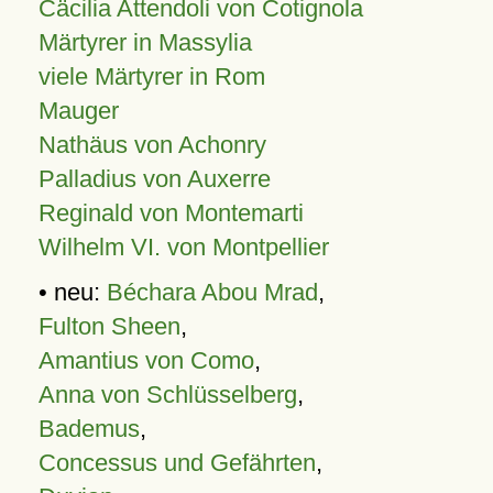
Cäcilia Attendoli von Cotignola
Märtyrer in Massylia
viele Märtyrer in Rom
Mauger
Nathäus von Achonry
Palladius von Auxerre
Reginald von Montemarti
Wilhelm VI. von Montpellier
• neu:
Béchara Abou Mrad
,
Fulton Sheen
,
Amantius von Como
,
Anna von Schlüsselberg
,
Bademus
,
Concessus und Gefährten
,