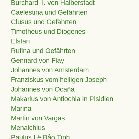
Burchard II. von Halberstadt
Caelestina und Gefährten
Clusus und Gefährten
Timotheus und Diogenes
Elstan
Rufina und Gefährten
Gennard von Flay
Johannes von Amsterdam
Franziskus vom heiligen Joseph
Johannes von Ocaña
Makarius von Antiochia in Pisidien
Marina
Martin von Vargas
Menalchius
Paulus Lê Bảo Tịnh