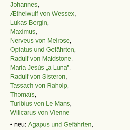
Johannes
,
Æthelwulf von Wessex
,
Lukas Bergin
,
Maximus
,
Nerveus von Melrose
,
Optatus und Gefährten
,
Radulf von Maidstone
,
Maria Jesús „a Luna”
,
Radulf von Sisteron
,
Tassach von Raholp
,
Thomaïs
,
Turibius von Le Mans
,
Wilicarus von Vienne
• neu:
Agapus und Gefährten
,