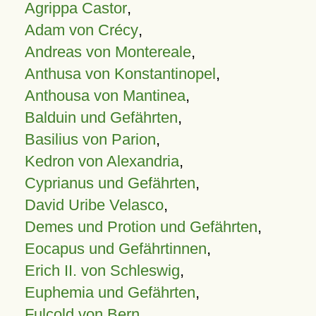
Agrippa Castor
,
Adam von Crécy
,
Andreas von Montereale
,
Anthusa von Konstantinopel
,
Anthousa von Mantinea
,
Balduin und Gefährten
,
Basilius von Parion
,
Kedron von Alexandria
,
Cyprianus und Gefährten
,
David Uribe Velasco
,
Demes und Protion und Gefährten
,
Eocapus und Gefährtinnen
,
Erich II. von Schleswig
,
Euphemia und Gefährten
,
Fulcold von Bern
,