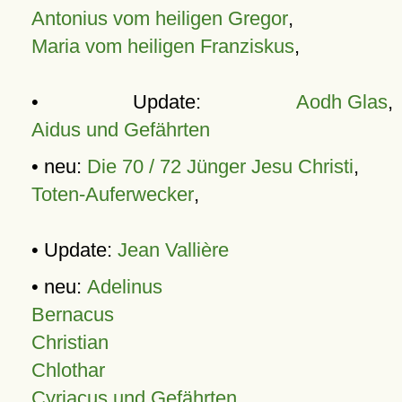
Antonius vom heiligen Gregor
,
Maria vom heiligen Franziskus
,
• Update:
Aodh Glas
,
Aidus und Gefährten
• neu:
Die 70 / 72 Jünger Jesu Christi
,
Toten-Auferwecker
,
• Update:
Jean Vallière
• neu:
Adelinus
Bernacus
Christian
Chlothar
Cyriacus und Gefährten