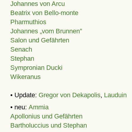
Johannes von Arcu
Beatrix von Bello-monte
Pharmuthios
Johannes
vom Brunnen
Salon und Gefährten
Senach
Stephan
Sympronian Ducki
Wikeranus
• Update:
Gregor von Dekapolis
,
Lauduin
• neu:
Ammia
Apollonius und Gefährten
Bartholuccius und Stephan