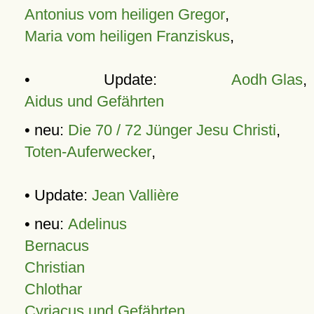
Antonius vom heiligen Gregor
,
Maria vom heiligen Franziskus
,
• Update:
Aodh Glas
,
Aidus und Gefährten
• neu:
Die 70 / 72 Jünger Jesu Christi
,
Toten-Auferwecker
,
• Update:
Jean Vallière
• neu:
Adelinus
Bernacus
Christian
Chlothar
Cyriacus und Gefährten