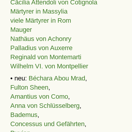
Cäcilia Attendoli von Cotignola
Märtyrer in Massylia
viele Märtyrer in Rom
Mauger
Nathäus von Achonry
Palladius von Auxerre
Reginald von Montemarti
Wilhelm VI. von Montpellier
• neu:
Béchara Abou Mrad
,
Fulton Sheen
,
Amantius von Como
,
Anna von Schlüsselberg
,
Bademus
,
Concessus und Gefährten
,