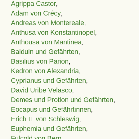
Agrippa Castor
,
Adam von Crécy
,
Andreas von Montereale
,
Anthusa von Konstantinopel
,
Anthousa von Mantinea
,
Balduin und Gefährten
,
Basilius von Parion
,
Kedron von Alexandria
,
Cyprianus und Gefährten
,
David Uribe Velasco
,
Demes und Protion und Gefährten
,
Eocapus und Gefährtinnen
,
Erich II. von Schleswig
,
Euphemia und Gefährten
,
Fulcold von Bern
,