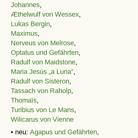
Johannes
,
Æthelwulf von Wessex
,
Lukas Bergin
,
Maximus
,
Nerveus von Melrose
,
Optatus und Gefährten
,
Radulf von Maidstone
,
Maria Jesús „a Luna”
,
Radulf von Sisteron
,
Tassach von Raholp
,
Thomaïs
,
Turibius von Le Mans
,
Wilicarus von Vienne
• neu:
Agapus und Gefährten
,