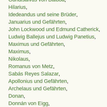
Hilarius
,
Idedeandus und seine Brüder
,
Januarius und Gefährten
,
John Lockwood und Edmund Catherick
,
Ludwig Ballejus und Ludwig Panetius
,
Maximus und Gefährten
,
Maximus
,
Nikolaus
,
Romanus von Metz
,
Sabás Reyes Salazar
,
Apollonius und Gefährten
,
Archelaus und Gefährten
,
Donan
,
Donnán von Eigg
,