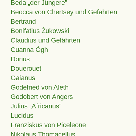
Beda „der Jüngere”
Beocca von Chertsey und Gefährten
Bertrand
Bonifatius Żukowski
Claudius und Gefährten
Cuanna Ógh
Donus
Douerouet
Gaianus
Godefried von Aleth
Godobert von Angers
Julius
Africanus
Lucidus
Franziskus von Piceleone
Nikolaus Thomacellus