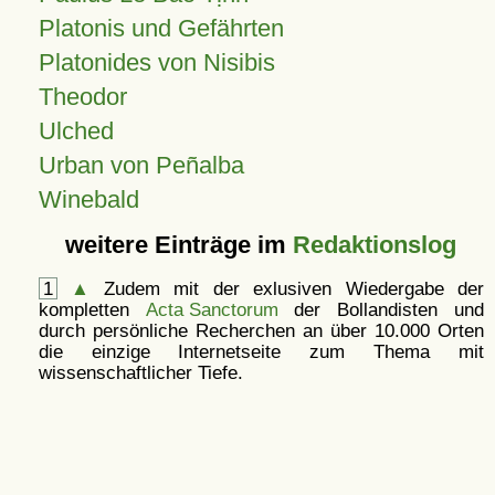
Platonis und Gefährten
Platonides von Nisibis
Theodor
Ulched
Urban von Peñalba
Winebald
weitere Einträge im
Redaktionslog
1
▲
Zudem mit der exlusiven Wiedergabe der
kompletten
Acta Sanctorum
der Bollandisten und
durch persönliche Recherchen an über 10.000 Orten
die einzige Internetseite zum Thema mit
wissenschaftlicher Tiefe.