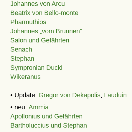
Johannes von Arcu
Beatrix von Bello-monte
Pharmuthios
Johannes
vom Brunnen
Salon und Gefährten
Senach
Stephan
Sympronian Ducki
Wikeranus
• Update:
Gregor von Dekapolis
,
Lauduin
• neu:
Ammia
Apollonius und Gefährten
Bartholuccius und Stephan