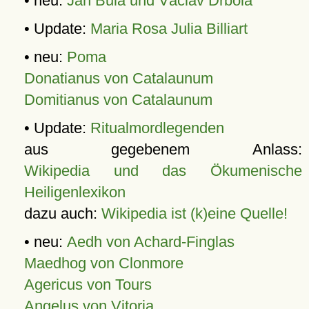
• neu:
Jan Bula und Václav Drbola
• Update:
Maria Rosa Julia Billiart
• neu:
Poma
Donatianus von Catalaunum
Domitianus von Catalaunum
• Update:
Ritualmordlegenden
aus gegebenem Anlass:
Wikipedia und das Ökumenische
Heiligenlexikon
dazu auch:
Wikipedia ist (k)eine Quelle!
• neu:
Aedh von Achard-Finglas
Maedhog von Clonmore
Agericus von Tours
Angelus von Vitoria