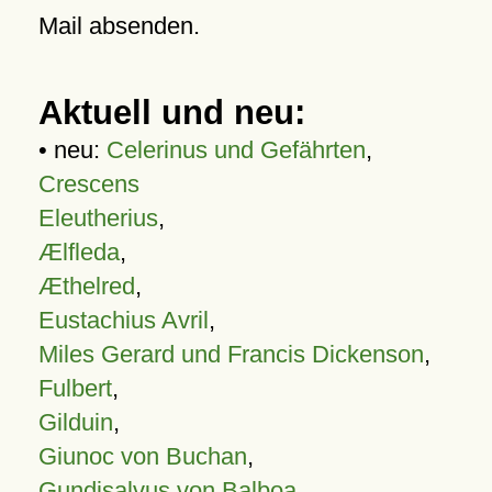
Mail absenden.
Aktuell und neu:
• neu:
Celerinus und Gefährten
,
Crescens
Eleutherius
,
Ælfleda
,
Æthelred
,
Eustachius Avril
,
Miles Gerard und Francis Dickenson
,
Fulbert
,
Gilduin
,
Giunoc von Buchan
,
Gundisalvus von Balboa
,