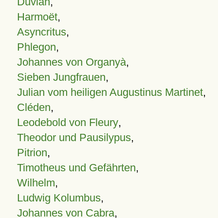
Duvian
,
Harmoët
,
Asyncritus
,
Phlegon
,
Johannes von Organyà
,
Sieben Jungfrauen
,
Julian vom heiligen Augustinus Martinet
,
Cléden
,
Leodebold von Fleury
,
Theodor und Pausilypus
,
Pitrion
,
Timotheus und Gefährten
,
Wilhelm
,
Ludwig Kolumbus
,
Johannes von Cabra
,