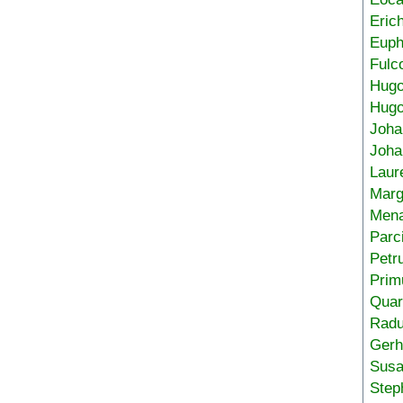
Eric
Euph
Fulc
Hug
Hugo
Joha
Joha
Laur
Marg
Mena
Parc
Petr
Prim
Quar
Radu
Gerh
Sus
Step