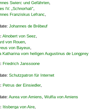
nnes Swierc und Gefährten
,
es IV. „Schnorhali”
,
nnes Franziskus Lefranc
,
date:
Johannes de Brébeuf
u:
Alnobert von Seez
,
ard von Rouen
,
eus von Bayeux
,
a Katharina vom heiligen Augustinus de Longprey
u:
Friedrich Janssoone
date:
Schutzpatron für Internet
u:
Petrus der Einsiedler
,
date:
Aurea von Amiens
,
Wulfia von Amiens
u:
Itisberga von Aire
,