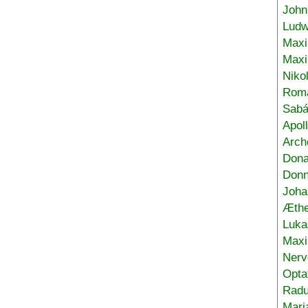
John
Ludw
Maxi
Max
Niko
Roma
Sabá
Apol
Arch
Don
Donn
Joha
Æthe
Luka
Max
Nerv
Opta
Radu
Mari