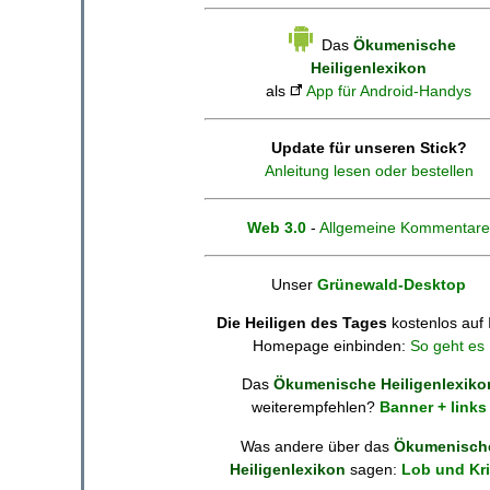
Das
Ökumenische
Heiligenlexikon
als
App für Android-Handys
Update für unseren Stick?
Anleitung lesen oder bestellen
Web 3.0
-
Allgemeine Kommentare
Unser
Grünewald-Desktop
Die Heiligen des Tages
kostenlos auf 
Homepage einbinden:
So geht es
Das
Ökumenische Heiligenlexiko
weiterempfehlen?
Banner + links
Was andere über das
Ökumenisch
Heiligenlexikon
sagen:
Lob und Kri