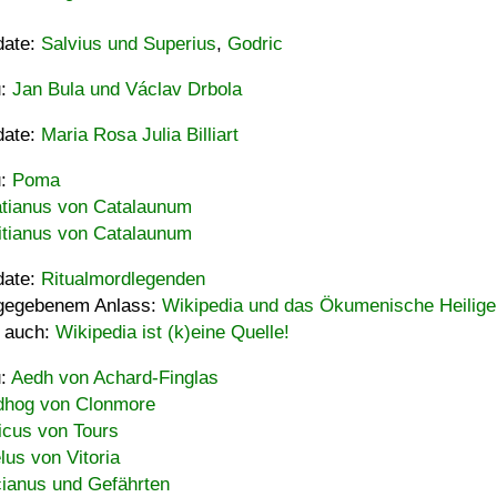
date:
Salvius und Superius
,
Godric
u:
Jan Bula und Václav Drbola
date:
Maria Rosa Julia Billiart
u:
Poma
tianus von Catalaunum
tianus von Catalaunum
date:
Ritualmordlegenden
gegebenem Anlass:
Wikipedia und das Ökumenische Heilige
 auch:
Wikipedia ist (k)eine Quelle!
u:
Aedh von Achard-Finglas
hog von Clonmore
icus von Tours
lus von Vitoria
ianus und Gefährten