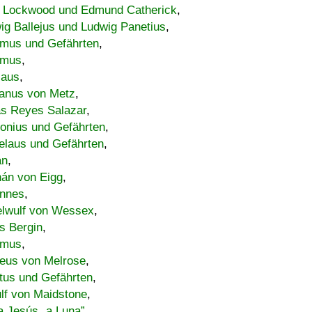
 Lockwood und Edmund Catherick
,
ig Ballejus und Ludwig Panetius
,
mus und Gefährten
,
imus
,
laus
,
nus von Metz
,
s Reyes Salazar
,
lonius und Gefährten
,
elaus und Gefährten
,
an
,
án von Eigg
,
nnes
,
lwulf von Wessex
,
s Bergin
,
imus
,
eus von Melrose
,
tus und Gefährten
,
lf von Maidstone
,
a Jesús „a Luna”
,