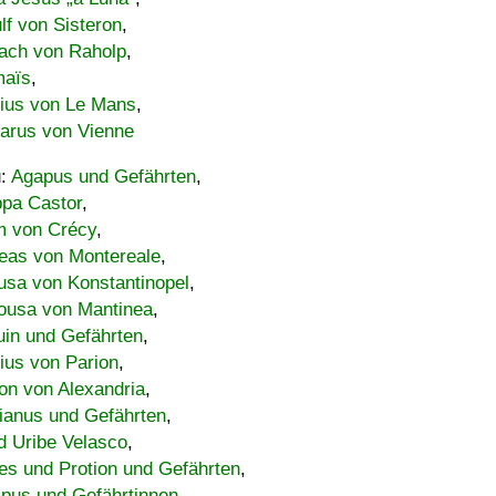
lf von Sisteron
,
ach von Raholp
,
maïs
,
bius von Le Mans
,
carus von Vienne
u:
Agapus und Gefährten
,
ppa Castor
,
 von Crécy
,
eas von Montereale
,
usa von Konstantinopel
,
ousa von Mantinea
,
uin und Gefährten
,
lius von Parion
,
on von Alexandria
,
ianus und Gefährten
,
d Uribe Velasco
,
s und Protion und Gefährten
,
pus und Gefährtinnen
,