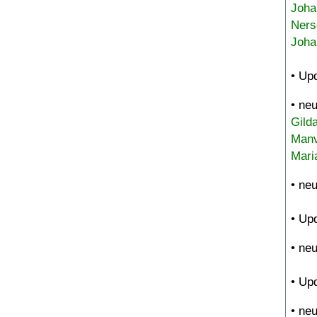
Joha
Ners
Joha
• Up
• ne
Gild
Manv
Mari
• ne
• Up
• ne
• Up
• ne