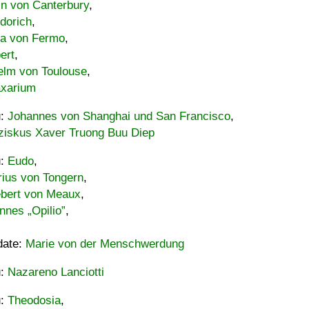
in von Canterbury
,
dorich
,
ia von Fermo
,
ert
,
elm von Toulouse
,
xarium
u:
Johannes von Shanghai und San Francisco
,
ziskus Xaver Truong Buu Diep
u:
Eudo
,
rius von Tongern
,
ebert von Meaux
,
nnes „Opilio”
,
date:
Marie von der Menschwerdung
u:
Nazareno Lanciotti
u:
Theodosia
,