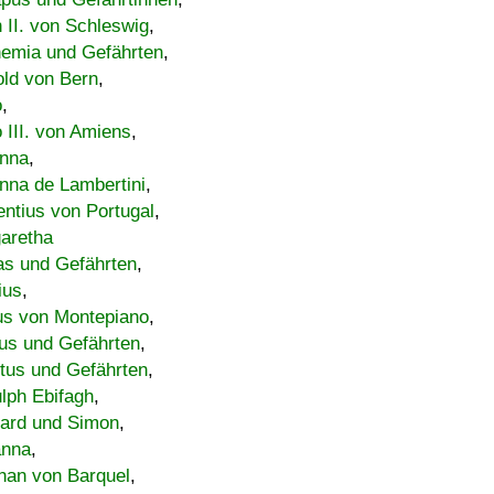
h II. von Schleswig
,
emia und Gefährten
,
old von Bern
,
o
,
 III. von Amiens
,
nna
,
nna de Lambertini
,
entius von Portugal
,
aretha
s und Gefährten
,
ius
,
us von Montepiano
,
us und Gefährten
,
tus und Gefährten
,
lph Ebifagh
,
ard und Simon
,
anna
,
han von Barquel
,