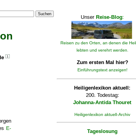
Suchen
Unser
Reise-Blog
:
kon
Reisen zu den Orten, an denen die Hei
lebten und verehrt werden.
lle
1
Zum ersten Mal hier?
Einführungstext anzeigen!
Heiligenlexikon aktuell:
200. Todestag:
Johanna-Antida Thouret
Heiligenlexikon aktuell-Archiv
rgen
ses
E-
Tageslosung