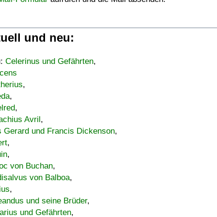
uell und neu:
u:
Celerinus und Gefährten
,
cens
therius
,
eda
,
lred
,
achius Avril
,
s Gerard und Francis Dickenson
,
ert
,
uin
,
oc von Buchan
,
isalvus von Balboa
,
ius
,
eandus und seine Brüder
,
arius und Gefährten
,