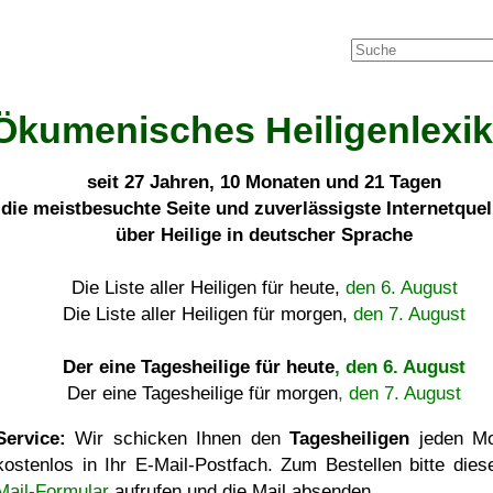
Ökumenisches Heiligenlexi
seit
27 Jahren, 10 Monaten und 21 Tagen
die meistbesuchte Seite und zuverlässigste Internetque
über Heilige in deutscher Sprache
Die Liste aller Heiligen für heute,
den 6. August
Die Liste aller Heiligen für morgen,
den 7. August
Der eine Tagesheilige für heute
, den 6. August
Der eine Tagesheilige für morgen
, den 7. August
Service:
Wir schicken Ihnen den
Tagesheiligen
jeden Mo
kostenlos in Ihr E-Mail-Postfach. Zum Bestellen bitte die
Mail-Formular
aufrufen und die Mail absenden.