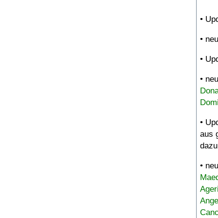
• Up
• ne
• Up
• ne
Dona
Domi
• Up
aus 
dazu
• ne
Maed
Ager
Ange
Canc