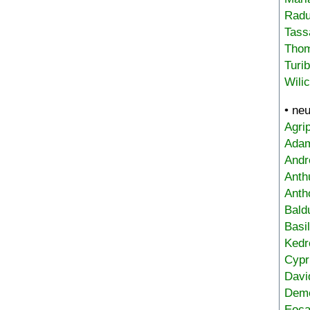
Radu
Tass
Tho
Turi
Wili
• ne
Agri
Adam
Andr
Anth
Anth
Bald
Basi
Kedr
Cypr
Davi
Deme
Eoca