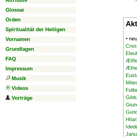
Attribute
Glossar
Orden
Akt
Spiritualität der Heiligen
• ne
Vornamen
Cres
Grundlagen
Eleu
FAQ
Ælfl
Æthe
Impressum
Eust
Musik
Mile
Videos
Fulb
Gild
Vorträge
Giun
Gund
Hilar
Ided
Janu