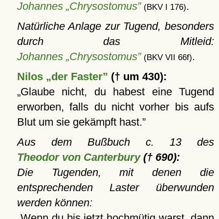
Johannes „Chrysostomus”
.
(BKV I 176)
Natürliche Anlage zur Tugend, besonders
durch das Mitleid:
Johannes „Chrysostomus”
.
(BKV VII 66f)
Nilos „der Faster”
(† um 430):
Glaube nicht, du habest eine Tugend
erworben, falls du nicht vorher bis aufs
Blut um sie gekämpft hast.
Aus dem Bußbuch c. 13 des
Theodor von Canterbury
(† 690):
Die Tugenden, mit denen die
entsprechenden Laster überwunden
werden können:
Wenn du bis jetzt hochmütig warst, dann