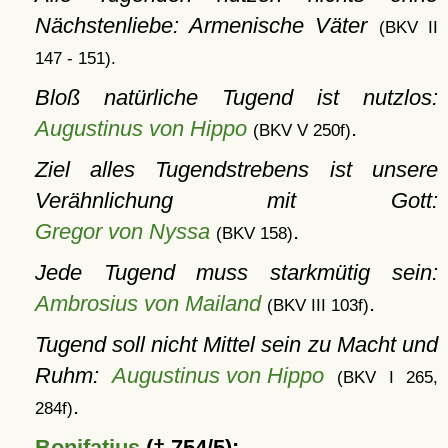
Nächstenliebe: Armenische Väter
(BKV II
147 - 151).
Bloß natürliche Tugend ist nutzlos:
Augustinus von Hippo
.
(BKV V 250f)
Ziel alles Tugendstrebens ist unsere
Verähnlichung mit Gott:
Gregor von Nyssa
.
(BKV 158)
Jede Tugend muss starkmütig sein:
Ambrosius von Mailand
.
(BKV III 103f)
Tugend soll nicht Mittel sein zu Macht und
Ruhm:
Augustinus von Hippo
(BKV I 265,
.
284f)
Bonifatius
(† 754/5):