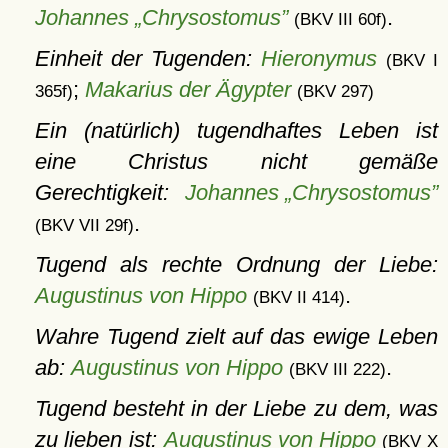
Johannes „Chrysostomus”
.
(BKV III 60f)
Einheit der Tugenden:
Hieronymus
(BKV I
;
Makarius der Ägypter
365f)
(BKV 297)
Ein (natürlich) tugendhaftes Leben ist
eine Christus nicht gemäße
Gerechtigkeit:
Johannes „Chrysostomus”
.
(BKV VII 29f)
Tugend als rechte Ordnung der Liebe:
Augustinus von Hippo
.
(BKV II 414)
Wahre Tugend zielt auf das ewige Leben
ab:
Augustinus von Hippo
.
(BKV III 222)
Tugend besteht in der Liebe zu dem, was
zu lieben ist:
Augustinus von Hippo
(BKV X