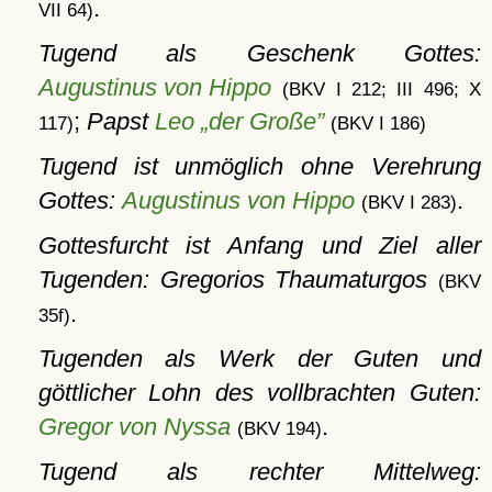
.
VII 64)
Tugend als Geschenk Gottes:
Augustinus von Hippo
(BKV I 212; III 496; X
;
Papst
Leo „der Große”
117)
(BKV I 186)
Tugend ist unmöglich ohne Verehrung
Gottes:
Augustinus von Hippo
.
(BKV I 283)
Gottesfurcht ist Anfang und Ziel aller
Tugenden: Gregorios Thaumaturgos
(BKV
.
35f)
Tugenden als Werk der Guten und
göttlicher Lohn des vollbrachten Guten:
Gregor von Nyssa
.
(BKV 194)
Tugend als rechter Mittelweg: