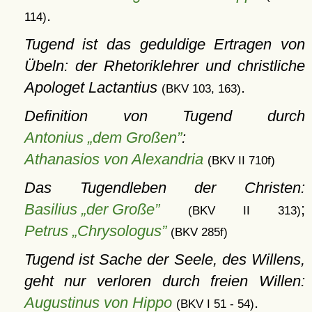
.
114)
Tugend ist das geduldige Ertragen von
Übeln: der Rhetoriklehrer und christliche
Apologet Lactantius
.
(BKV 103, 163)
Definition von Tugend durch
Antonius „dem Großen”
:
Athanasios von Alexandria
(BKV II 710f)
Das Tugendleben der Christen:
Basilius „der Große”
;
(BKV II 313)
Petrus „Chrysologus”
(BKV 285f)
Tugend ist Sache der Seele, des Willens,
geht nur verloren durch freien Willen:
Augustinus von Hippo
.
(BKV I 51 - 54)