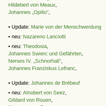
Hildebert von Meaux
,
Johannes „Opilio”
,
• Update:
Marie von der Menschwerdung
• neu:
Nazareno Lanciotti
• neu:
Theodosia
,
Johannes Swierc und Gefährten
,
Nerses IV. „Schnorhali”
,
Johannes Franziskus Lefranc
,
• Update:
Johannes de Brébeuf
• neu:
Alnobert von Seez
,
Gildard von Rouen
,