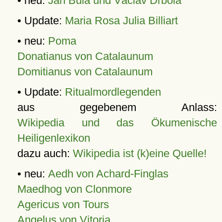
• neu:
Jan Bula und Václav Drbola
• Update:
Maria Rosa Julia Billiart
• neu:
Poma
Donatianus von Catalaunum
Domitianus von Catalaunum
• Update:
Ritualmordlegenden
aus gegebenem Anlass:
Wikipedia und das Ökumenische
Heiligenlexikon
dazu auch:
Wikipedia ist (k)eine Quelle!
• neu:
Aedh von Achard-Finglas
Maedhog von Clonmore
Agericus von Tours
Angelus von Vitoria