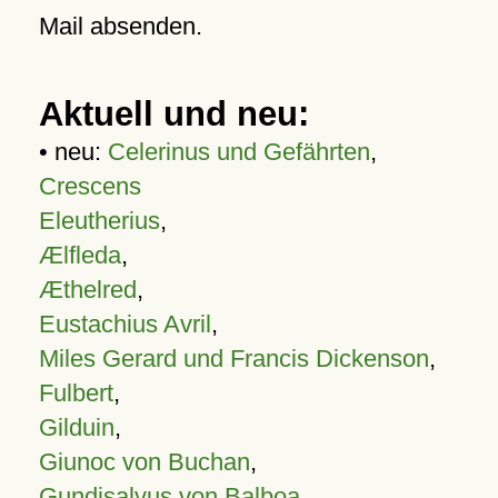
Mail absenden.
Aktuell und neu:
• neu:
Celerinus und Gefährten
,
Crescens
Eleutherius
,
Ælfleda
,
Æthelred
,
Eustachius Avril
,
Miles Gerard und Francis Dickenson
,
Fulbert
,
Gilduin
,
Giunoc von Buchan
,
Gundisalvus von Balboa
,