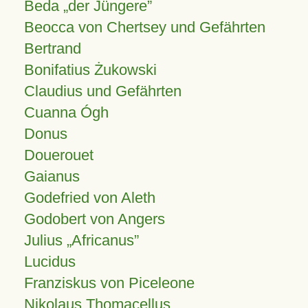
Beda „der Jüngere”
Beocca von Chertsey und Gefährten
Bertrand
Bonifatius Żukowski
Claudius und Gefährten
Cuanna Ógh
Donus
Douerouet
Gaianus
Godefried von Aleth
Godobert von Angers
Julius
Africanus
Lucidus
Franziskus von Piceleone
Nikolaus Thomacellus