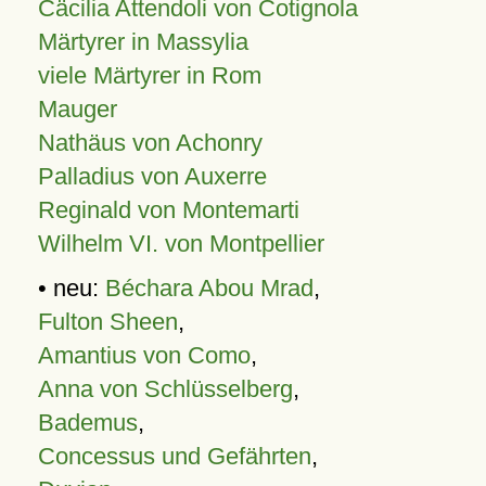
Cäcilia Attendoli von Cotignola
Märtyrer in Massylia
viele Märtyrer in Rom
Mauger
Nathäus von Achonry
Palladius von Auxerre
Reginald von Montemarti
Wilhelm VI. von Montpellier
• neu:
Béchara Abou Mrad
,
Fulton Sheen
,
Amantius von Como
,
Anna von Schlüsselberg
,
Bademus
,
Concessus und Gefährten
,