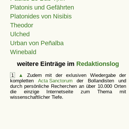
Platonis und Gefährten
Platonides von Nisibis
Theodor
Ulched
Urban von Peñalba
Winebald
weitere Einträge im
Redaktionslog
1
▲
Zudem mit der exlusiven Wiedergabe der
kompletten
Acta Sanctorum
der Bollandisten und
durch persönliche Recherchen an über 10.000 Orten
die einzige Internetseite zum Thema mit
wissenschaftlicher Tiefe.