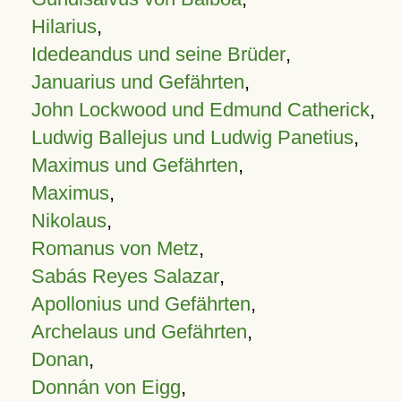
Hilarius
,
Idedeandus und seine Brüder
,
Januarius und Gefährten
,
John Lockwood und Edmund Catherick
,
Ludwig Ballejus und Ludwig Panetius
,
Maximus und Gefährten
,
Maximus
,
Nikolaus
,
Romanus von Metz
,
Sabás Reyes Salazar
,
Apollonius und Gefährten
,
Archelaus und Gefährten
,
Donan
,
Donnán von Eigg
,