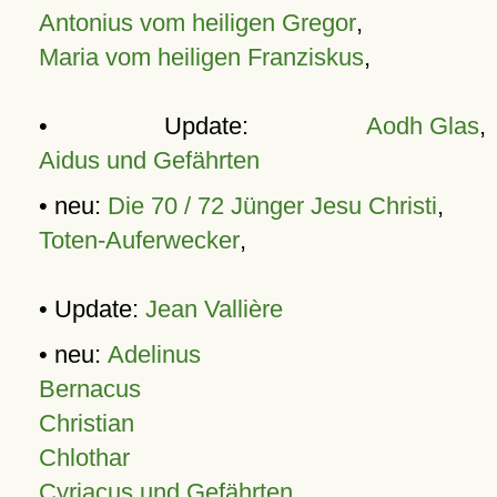
Antonius vom heiligen Gregor
,
Maria vom heiligen Franziskus
,
• Update:
Aodh Glas
,
Aidus und Gefährten
• neu:
Die 70 / 72 Jünger Jesu Christi
,
Toten-Auferwecker
,
• Update:
Jean Vallière
• neu:
Adelinus
Bernacus
Christian
Chlothar
Cyriacus und Gefährten