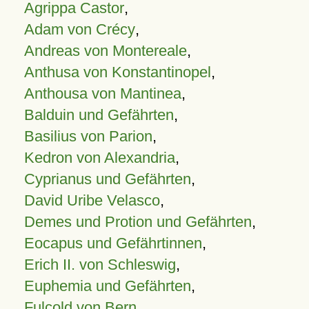
Agrippa Castor
,
Adam von Crécy
,
Andreas von Montereale
,
Anthusa von Konstantinopel
,
Anthousa von Mantinea
,
Balduin und Gefährten
,
Basilius von Parion
,
Kedron von Alexandria
,
Cyprianus und Gefährten
,
David Uribe Velasco
,
Demes und Protion und Gefährten
,
Eocapus und Gefährtinnen
,
Erich II. von Schleswig
,
Euphemia und Gefährten
,
Fulcold von Bern
,