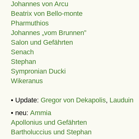
Johannes von Arcu
Beatrix von Bello-monte
Pharmuthios
Johannes
vom Brunnen
Salon und Gefährten
Senach
Stephan
Sympronian Ducki
Wikeranus
• Update:
Gregor von Dekapolis
,
Lauduin
• neu:
Ammia
Apollonius und Gefährten
Bartholuccius und Stephan