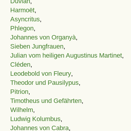
Duvian
,
Harmoët
,
Asyncritus
,
Phlegon
,
Johannes von Organyà
,
Sieben Jungfrauen
,
Julian vom heiligen Augustinus Martinet
,
Cléden
,
Leodebold von Fleury
,
Theodor und Pausilypus
,
Pitrion
,
Timotheus und Gefährten
,
Wilhelm
,
Ludwig Kolumbus
,
Johannes von Cabra
,