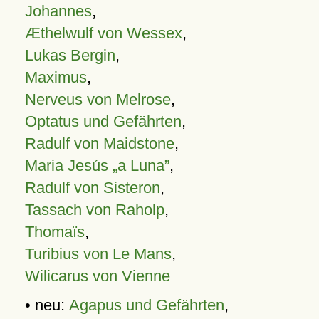
Johannes
,
Æthelwulf von Wessex
,
Lukas Bergin
,
Maximus
,
Nerveus von Melrose
,
Optatus und Gefährten
,
Radulf von Maidstone
,
Maria Jesús „a Luna”
,
Radulf von Sisteron
,
Tassach von Raholp
,
Thomaïs
,
Turibius von Le Mans
,
Wilicarus von Vienne
• neu:
Agapus und Gefährten
,