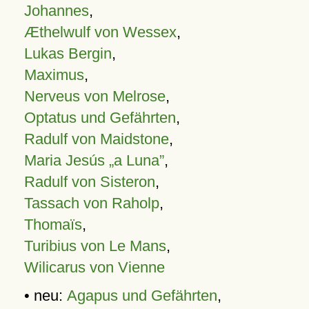
Johannes
,
Æthelwulf von Wessex
,
Lukas Bergin
,
Maximus
,
Nerveus von Melrose
,
Optatus und Gefährten
,
Radulf von Maidstone
,
Maria Jesús „a Luna”
,
Radulf von Sisteron
,
Tassach von Raholp
,
Thomaïs
,
Turibius von Le Mans
,
Wilicarus von Vienne
• neu:
Agapus und Gefährten
,