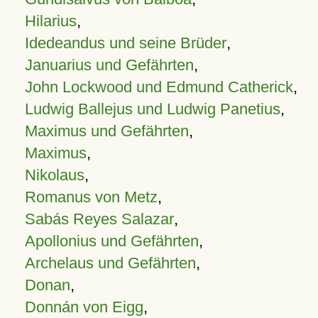
Hilarius
,
Idedeandus und seine Brüder
,
Januarius und Gefährten
,
John Lockwood und Edmund Catherick
,
Ludwig Ballejus und Ludwig Panetius
,
Maximus und Gefährten
,
Maximus
,
Nikolaus
,
Romanus von Metz
,
Sabás Reyes Salazar
,
Apollonius und Gefährten
,
Archelaus und Gefährten
,
Donan
,
Donnán von Eigg
,