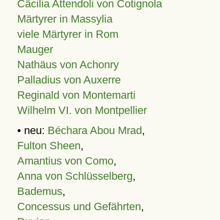
Cäcilia Attendoli von Cotignola
Märtyrer in Massylia
viele Märtyrer in Rom
Mauger
Nathäus von Achonry
Palladius von Auxerre
Reginald von Montemarti
Wilhelm VI. von Montpellier
• neu:
Béchara Abou Mrad
,
Fulton Sheen
,
Amantius von Como
,
Anna von Schlüsselberg
,
Bademus
,
Concessus und Gefährten
,