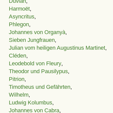
Duvian
,
Harmoët
,
Asyncritus
,
Phlegon
,
Johannes von Organyà
,
Sieben Jungfrauen
,
Julian vom heiligen Augustinus Martinet
,
Cléden
,
Leodebold von Fleury
,
Theodor und Pausilypus
,
Pitrion
,
Timotheus und Gefährten
,
Wilhelm
,
Ludwig Kolumbus
,
Johannes von Cabra
,