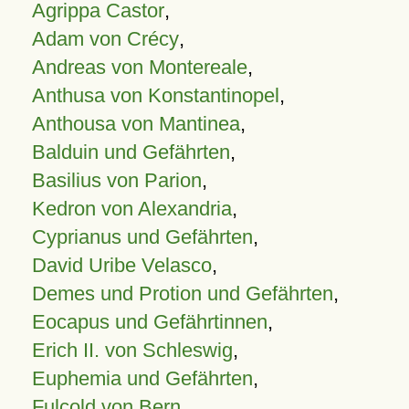
Agrippa Castor
,
Adam von Crécy
,
Andreas von Montereale
,
Anthusa von Konstantinopel
,
Anthousa von Mantinea
,
Balduin und Gefährten
,
Basilius von Parion
,
Kedron von Alexandria
,
Cyprianus und Gefährten
,
David Uribe Velasco
,
Demes und Protion und Gefährten
,
Eocapus und Gefährtinnen
,
Erich II. von Schleswig
,
Euphemia und Gefährten
,
Fulcold von Bern
,