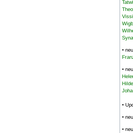
Tatw
Theo
Viss
Wigb
Wilh
Syna
• ne
Fran
• ne
Hele
Hild
Joha
• Up
• ne
• ne