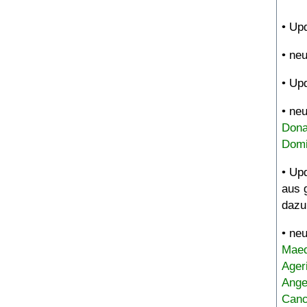
• Up
• ne
• Up
• ne
Dona
Domi
• Up
aus 
dazu
• ne
Maed
Ager
Ange
Canc