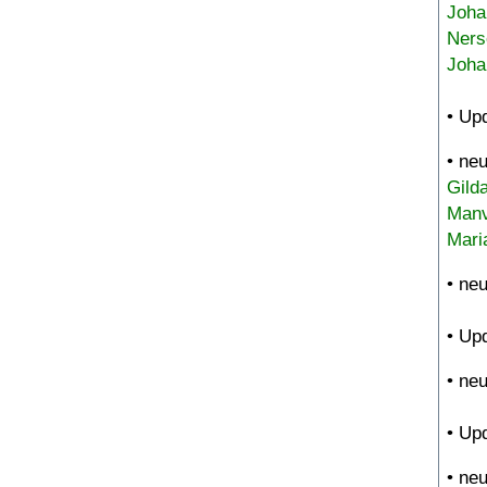
Joha
Ners
Joha
• Up
• ne
Gild
Manv
Mari
• ne
• Up
• ne
• Up
• ne