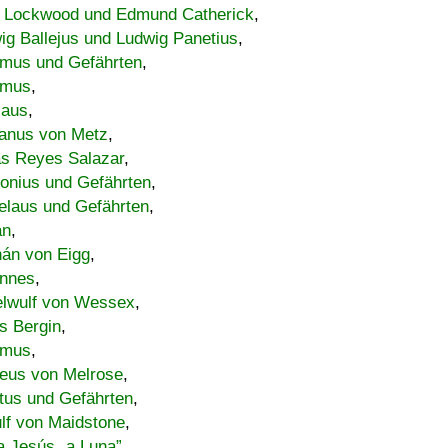
 Lockwood und Edmund Catherick
,
ig Ballejus und Ludwig Panetius
,
mus und Gefährten
,
imus
,
laus
,
nus von Metz
,
s Reyes Salazar
,
lonius und Gefährten
,
elaus und Gefährten
,
an
,
án von Eigg
,
nnes
,
lwulf von Wessex
,
s Bergin
,
imus
,
eus von Melrose
,
tus und Gefährten
,
lf von Maidstone
,
a Jesús „a Luna”
,