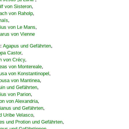
lf von Sisteron
,
ach von Raholp
,
maïs
,
bius von Le Mans
,
carus von Vienne
u:
Agapus und Gefährten
,
ppa Castor
,
 von Crécy
,
eas von Montereale
,
usa von Konstantinopel
,
ousa von Mantinea
,
uin und Gefährten
,
lius von Parion
,
on von Alexandria
,
ianus und Gefährten
,
d Uribe Velasco
,
s und Protion und Gefährten
,
pus und Gefährtinnen
,