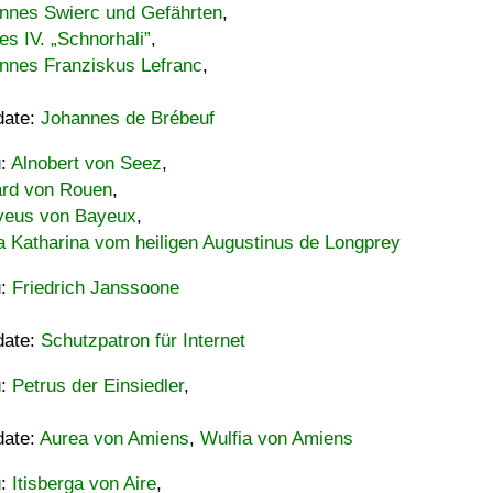
nnes Swierc und Gefährten
,
es IV. „Schnorhali”
,
nnes Franziskus Lefranc
,
date:
Johannes de Brébeuf
u:
Alnobert von Seez
,
ard von Rouen
,
eus von Bayeux
,
a Katharina vom heiligen Augustinus de Longprey
u:
Friedrich Janssoone
date:
Schutzpatron für Internet
u:
Petrus der Einsiedler
,
date:
Aurea von Amiens
,
Wulfia von Amiens
u:
Itisberga von Aire
,