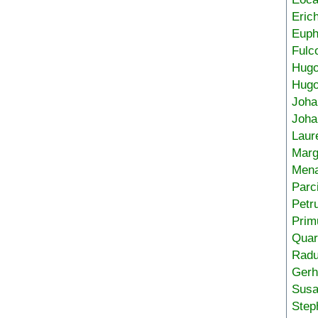
Eric
Euph
Fulc
Hug
Hugo
Joha
Joha
Laur
Marg
Mena
Parc
Petr
Prim
Quar
Radu
Gerh
Sus
Step