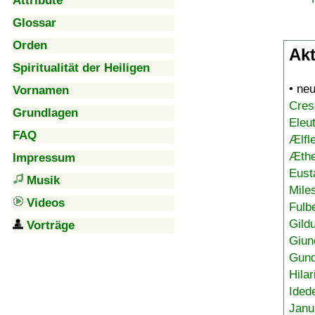
Attribute
Glossar
Orden
Akt
Spiritualität der Heiligen
• ne
Vornamen
Cres
Grundlagen
Eleu
FAQ
Ælfl
Æthe
Impressum
Eust
Musik
Mile
Videos
Fulb
Gild
Vorträge
Giun
Gund
Hilar
Ided
Janu