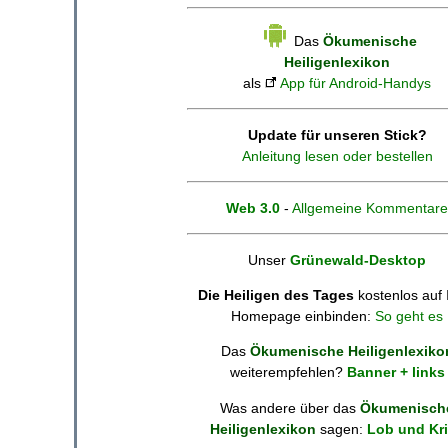
Das
Ökumenische
Heiligenlexikon
als
App für Android-Handys
Update für unseren Stick?
Anleitung lesen oder bestellen
Web 3.0
-
Allgemeine Kommentare
Unser
Grünewald-Desktop
Die Heiligen des Tages
kostenlos auf 
Homepage einbinden:
So geht es
Das
Ökumenische Heiligenlexiko
weiterempfehlen?
Banner + links
Was andere über das
Ökumenisch
Heiligenlexikon
sagen:
Lob und Kri