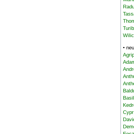
Radu
Tass
Tho
Turi
Wili
• ne
Agri
Adam
Andr
Anth
Anth
Bald
Basi
Kedr
Cypr
Davi
Deme
Eoca