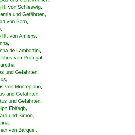
h II. von Schleswig
,
emia und Gefährten
,
old von Bern
,
o
,
 III. von Amiens
,
nna
,
nna de Lambertini
,
entius von Portugal
,
aretha
s und Gefährten
,
ius
,
us von Montepiano
,
us und Gefährten
,
tus und Gefährten
,
lph Ebifagh
,
ard und Simon
,
anna
,
han von Barquel
,