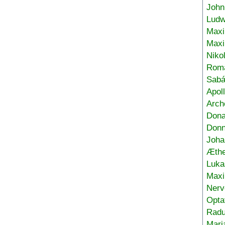
John
Ludw
Maxi
Max
Niko
Roma
Sabá
Apol
Arch
Don
Donn
Joha
Æthe
Luka
Max
Nerv
Opta
Radu
Mari