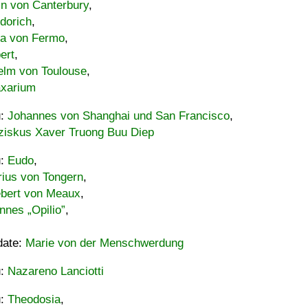
in von Canterbury
,
dorich
,
ia von Fermo
,
ert
,
elm von Toulouse
,
xarium
u:
Johannes von Shanghai und San Francisco
,
ziskus Xaver Truong Buu Diep
u:
Eudo
,
rius von Tongern
,
ebert von Meaux
,
nnes „Opilio”
,
date:
Marie von der Menschwerdung
u:
Nazareno Lanciotti
u:
Theodosia
,