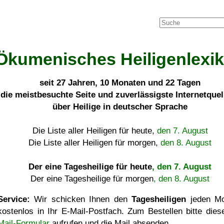
Ökumenisches Heiligenlexi
seit
27 Jahren, 10 Monaten und 22 Tagen
die meistbesuchte Seite und zuverlässigste Internetque
über Heilige in deutscher Sprache
Die Liste aller Heiligen für heute,
den 7. August
Die Liste aller Heiligen für morgen,
den 8. August
Der eine Tagesheilige für heute
, den 7. August
Der eine Tagesheilige für morgen
, den 8. August
Service:
Wir schicken Ihnen den
Tagesheiligen
jeden Mo
kostenlos in Ihr E-Mail-Postfach. Zum Bestellen bitte die
Mail-Formular
aufrufen und die Mail absenden.