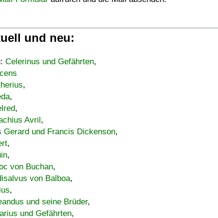
uell und neu:
u:
Celerinus und Gefährten
,
cens
therius
,
eda
,
lred
,
achius Avril
,
s Gerard und Francis Dickenson
,
ert
,
uin
,
oc von Buchan
,
isalvus von Balboa
,
ius
,
eandus und seine Brüder
,
arius und Gefährten
,