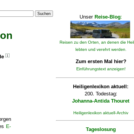
Suchen
Unser
Reise-Blog
:
kon
Reisen zu den Orten, an denen die Hei
lebten und verehrt werden.
lle
1
Zum ersten Mal hier?
Einführungstext anzeigen!
Heiligenlexikon aktuell:
200. Todestag:
Johanna-Antida Thouret
Heiligenlexikon aktuell-Archiv
rgen
ses
E-
Tageslosung