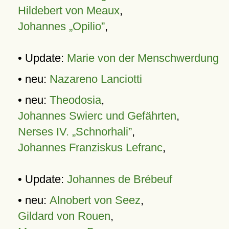
Hildebert von Meaux
,
Johannes „Opilio”
,
• Update:
Marie von der Menschwerdung
• neu:
Nazareno Lanciotti
• neu:
Theodosia
,
Johannes Swierc und Gefährten
,
Nerses IV. „Schnorhali”
,
Johannes Franziskus Lefranc
,
• Update:
Johannes de Brébeuf
• neu:
Alnobert von Seez
,
Gildard von Rouen
,