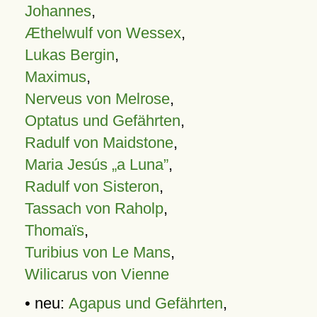
Johannes
,
Æthelwulf von Wessex
,
Lukas Bergin
,
Maximus
,
Nerveus von Melrose
,
Optatus und Gefährten
,
Radulf von Maidstone
,
Maria Jesús „a Luna”
,
Radulf von Sisteron
,
Tassach von Raholp
,
Thomaïs
,
Turibius von Le Mans
,
Wilicarus von Vienne
• neu:
Agapus und Gefährten
,