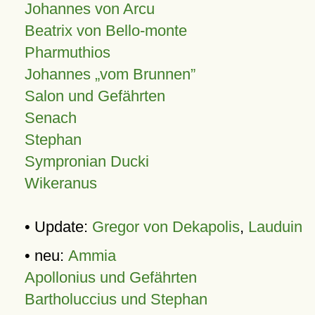
Johannes von Arcu
Beatrix von Bello-monte
Pharmuthios
Johannes
vom Brunnen
Salon und Gefährten
Senach
Stephan
Sympronian Ducki
Wikeranus
• Update:
Gregor von Dekapolis
,
Lauduin
• neu:
Ammia
Apollonius und Gefährten
Bartholuccius und Stephan