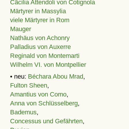
Cäcilia Attendoli von Cotignola
Märtyrer in Massylia
viele Märtyrer in Rom
Mauger
Nathäus von Achonry
Palladius von Auxerre
Reginald von Montemarti
Wilhelm VI. von Montpellier
• neu:
Béchara Abou Mrad
,
Fulton Sheen
,
Amantius von Como
,
Anna von Schlüsselberg
,
Bademus
,
Concessus und Gefährten
,