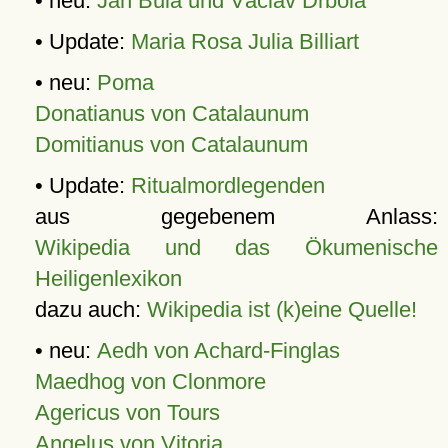
• neu:
Jan Bula und Václav Drbola
• Update:
Maria Rosa Julia Billiart
• neu:
Poma
Donatianus von Catalaunum
Domitianus von Catalaunum
• Update:
Ritualmordlegenden
aus gegebenem Anlass:
Wikipedia und das Ökumenische
Heiligenlexikon
dazu auch:
Wikipedia ist (k)eine Quelle!
• neu:
Aedh von Achard-Finglas
Maedhog von Clonmore
Agericus von Tours
Angelus von Vitoria