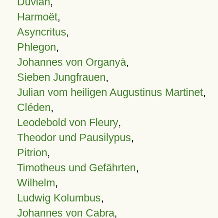
Duvian
,
Harmoët
,
Asyncritus
,
Phlegon
,
Johannes von Organyà
,
Sieben Jungfrauen
,
Julian vom heiligen Augustinus Martinet
,
Cléden
,
Leodebold von Fleury
,
Theodor und Pausilypus
,
Pitrion
,
Timotheus und Gefährten
,
Wilhelm
,
Ludwig Kolumbus
,
Johannes von Cabra
,