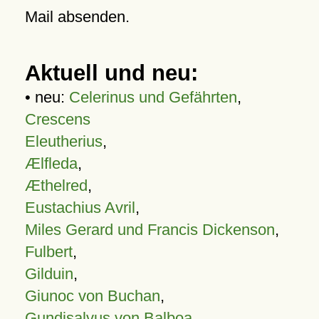
Mail absenden.
Aktuell und neu:
• neu:
Celerinus und Gefährten
,
Crescens
Eleutherius
,
Ælfleda
,
Æthelred
,
Eustachius Avril
,
Miles Gerard und Francis Dickenson
,
Fulbert
,
Gilduin
,
Giunoc von Buchan
,
Gundisalvus von Balboa
,