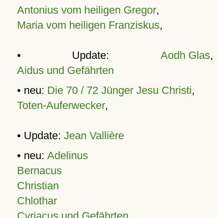
Antonius vom heiligen Gregor
,
Maria vom heiligen Franziskus
,
• Update:
Aodh Glas
,
Aidus und Gefährten
• neu:
Die 70 / 72 Jünger Jesu Christi
,
Toten-Auferwecker
,
• Update:
Jean Vallière
• neu:
Adelinus
Bernacus
Christian
Chlothar
Cyriacus und Gefährten