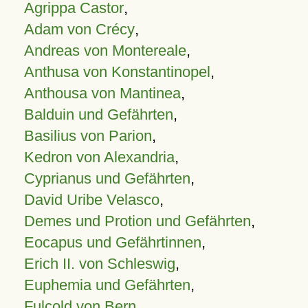
Agrippa Castor
,
Adam von Crécy
,
Andreas von Montereale
,
Anthusa von Konstantinopel
,
Anthousa von Mantinea
,
Balduin und Gefährten
,
Basilius von Parion
,
Kedron von Alexandria
,
Cyprianus und Gefährten
,
David Uribe Velasco
,
Demes und Protion und Gefährten
,
Eocapus und Gefährtinnen
,
Erich II. von Schleswig
,
Euphemia und Gefährten
,
Fulcold von Bern
,