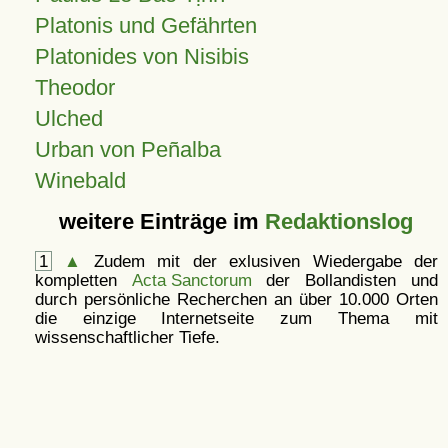
Platonis und Gefährten
Platonides von Nisibis
Theodor
Ulched
Urban von Peñalba
Winebald
weitere Einträge im
Redaktionslog
1
▲
Zudem mit der exlusiven Wiedergabe der
kompletten
Acta Sanctorum
der Bollandisten und
durch persönliche Recherchen an über 10.000 Orten
die einzige Internetseite zum Thema mit
wissenschaftlicher Tiefe.