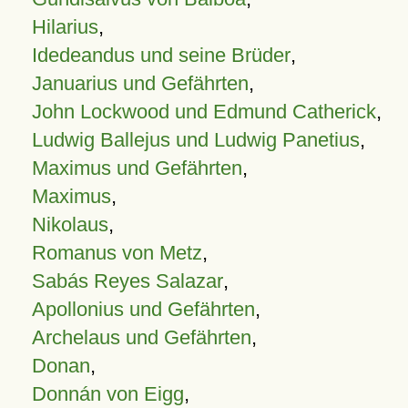
Hilarius
,
Idedeandus und seine Brüder
,
Januarius und Gefährten
,
John Lockwood und Edmund Catherick
,
Ludwig Ballejus und Ludwig Panetius
,
Maximus und Gefährten
,
Maximus
,
Nikolaus
,
Romanus von Metz
,
Sabás Reyes Salazar
,
Apollonius und Gefährten
,
Archelaus und Gefährten
,
Donan
,
Donnán von Eigg
,