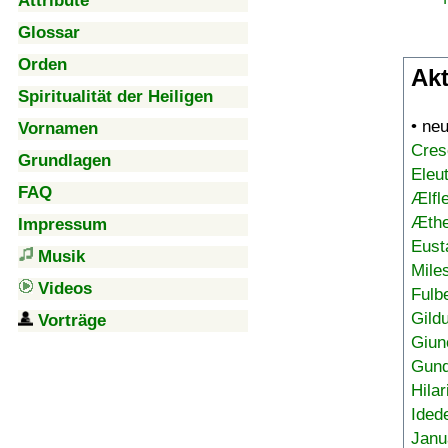
Attribute
Glossar
Orden
Akt
Spiritualität der Heiligen
• ne
Vornamen
Cres
Grundlagen
Eleu
FAQ
Ælfl
Æthe
Impressum
Eust
Musik
Mile
Videos
Fulb
Gild
Vorträge
Giun
Gund
Hilar
Ided
Janu