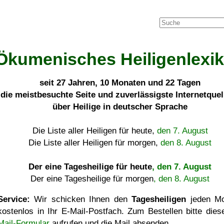
Ökumenisches Heiligenlexi
seit
27 Jahren, 10 Monaten und 22 Tagen
die meistbesuchte Seite und zuverlässigste Internetque
über Heilige in deutscher Sprache
Die Liste aller Heiligen für heute,
den 7. August
Die Liste aller Heiligen für morgen,
den 8. August
Der eine Tagesheilige für heute
, den 7. August
Der eine Tagesheilige für morgen
, den 8. August
Service:
Wir schicken Ihnen den
Tagesheiligen
jeden Mo
kostenlos in Ihr E-Mail-Postfach. Zum Bestellen bitte die
Mail-Formular
aufrufen und die Mail absenden.