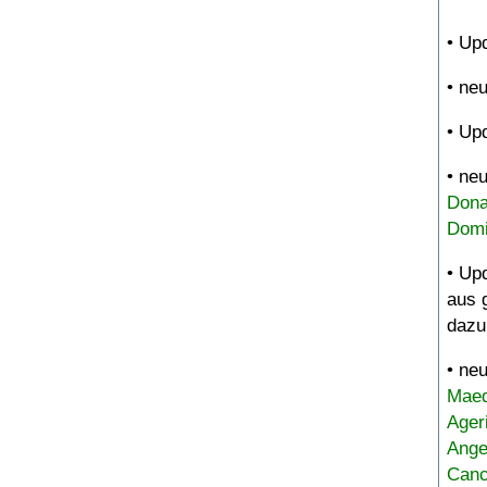
• Up
• ne
• Up
• ne
Dona
Domi
• Up
aus 
dazu
• ne
Maed
Ager
Ange
Canc