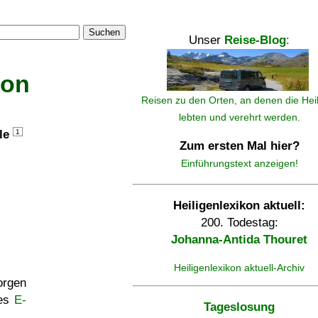
Suchen
Unser
Reise-Blog
:
kon
Reisen zu den Orten, an denen die Hei
lebten und verehrt werden.
lle
1
Zum ersten Mal hier?
Einführungstext anzeigen!
Heiligenlexikon aktuell:
200. Todestag:
Johanna-Antida Thouret
Heiligenlexikon aktuell-Archiv
rgen
ses
E-
Tageslosung