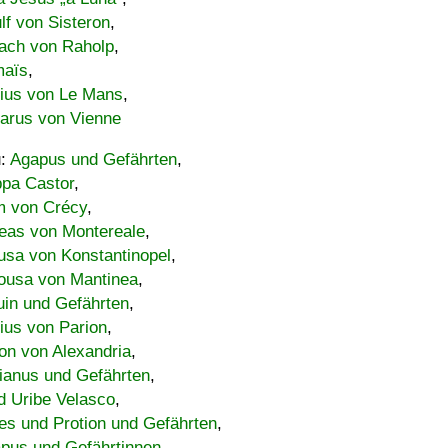
lf von Sisteron
,
ach von Raholp
,
maïs
,
bius von Le Mans
,
carus von Vienne
u:
Agapus und Gefährten
,
ppa Castor
,
 von Crécy
,
eas von Montereale
,
usa von Konstantinopel
,
ousa von Mantinea
,
uin und Gefährten
,
lius von Parion
,
on von Alexandria
,
ianus und Gefährten
,
d Uribe Velasco
,
s und Protion und Gefährten
,
pus und Gefährtinnen
,