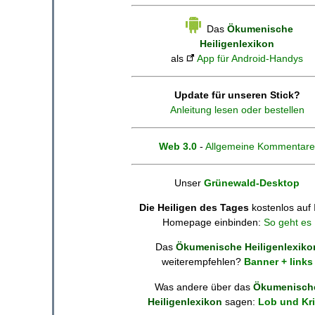
Das
Ökumenische
Heiligenlexikon
als
App für Android-Handys
Update für unseren Stick?
Anleitung lesen oder bestellen
Web 3.0
-
Allgemeine Kommentare
Unser
Grünewald-Desktop
Die Heiligen des Tages
kostenlos auf 
Homepage einbinden:
So geht es
Das
Ökumenische Heiligenlexiko
weiterempfehlen?
Banner + links
Was andere über das
Ökumenisch
Heiligenlexikon
sagen:
Lob und Kri