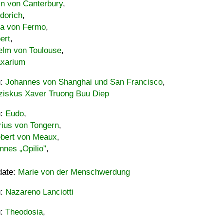
in von Canterbury
,
dorich
,
ia von Fermo
,
ert
,
elm von Toulouse
,
xarium
u:
Johannes von Shanghai und San Francisco
,
ziskus Xaver Truong Buu Diep
u:
Eudo
,
rius von Tongern
,
ebert von Meaux
,
nnes „Opilio”
,
date:
Marie von der Menschwerdung
u:
Nazareno Lanciotti
u:
Theodosia
,