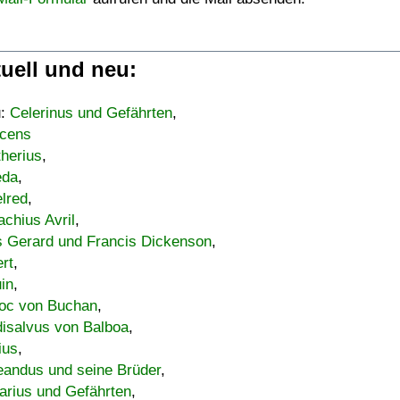
uell und neu:
u:
Celerinus und Gefährten
,
cens
therius
,
eda
,
lred
,
achius Avril
,
s Gerard und Francis Dickenson
,
ert
,
uin
,
oc von Buchan
,
isalvus von Balboa
,
ius
,
eandus und seine Brüder
,
arius und Gefährten
,