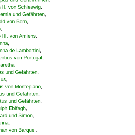
h II. von Schleswig
,
emia und Gefährten
,
old von Bern
,
o
,
 III. von Amiens
,
nna
,
nna de Lambertini
,
entius von Portugal
,
aretha
s und Gefährten
,
ius
,
us von Montepiano
,
us und Gefährten
,
tus und Gefährten
,
lph Ebifagh
,
ard und Simon
,
anna
,
han von Barquel
,