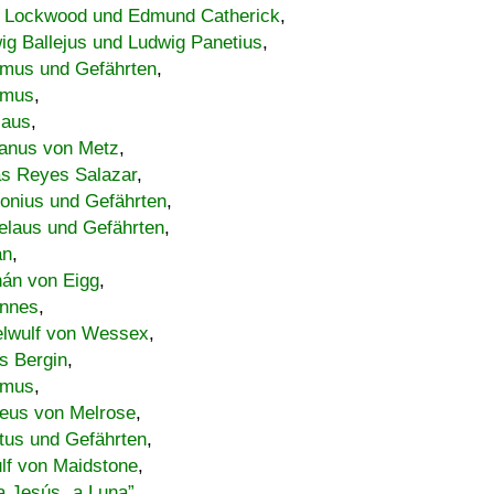
 Lockwood und Edmund Catherick
,
ig Ballejus und Ludwig Panetius
,
mus und Gefährten
,
imus
,
laus
,
nus von Metz
,
s Reyes Salazar
,
lonius und Gefährten
,
elaus und Gefährten
,
an
,
án von Eigg
,
nnes
,
lwulf von Wessex
,
s Bergin
,
imus
,
eus von Melrose
,
tus und Gefährten
,
lf von Maidstone
,
a Jesús „a Luna”
,