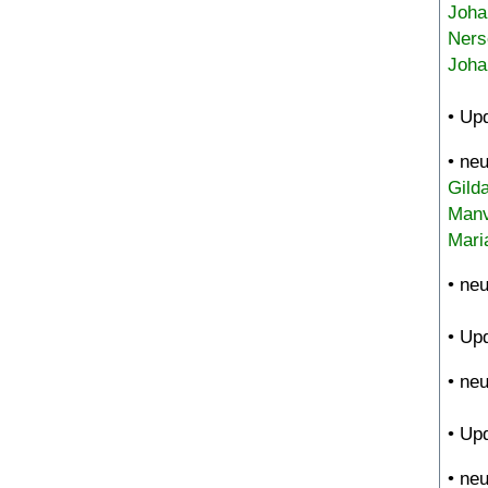
Joha
Ners
Joha
• Up
• ne
Gild
Manv
Mari
• ne
• Up
• ne
• Up
• ne