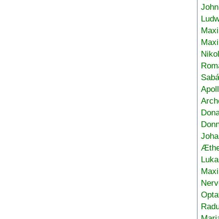
John
Ludw
Maxi
Max
Niko
Roma
Sabá
Apol
Arch
Don
Donn
Joha
Æthe
Luka
Max
Nerv
Opta
Radu
Mari