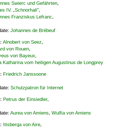
nnes Swierc und Gefährten
,
es IV. „Schnorhali”
,
nnes Franziskus Lefranc
,
date:
Johannes de Brébeuf
u:
Alnobert von Seez
,
ard von Rouen
,
eus von Bayeux
,
a Katharina vom heiligen Augustinus de Longprey
u:
Friedrich Janssoone
date:
Schutzpatron für Internet
u:
Petrus der Einsiedler
,
date:
Aurea von Amiens
,
Wulfia von Amiens
u:
Itisberga von Aire
,