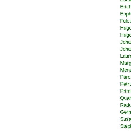
Eric
Euph
Fulc
Hug
Hugo
Joha
Joha
Laur
Marg
Mena
Parc
Petr
Prim
Quar
Radu
Gerh
Sus
Step