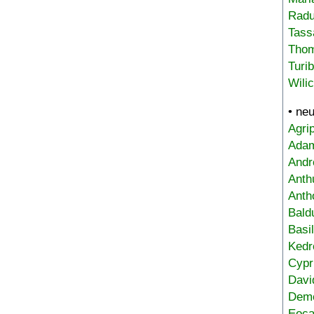
Radu
Tass
Tho
Turi
Wili
• ne
Agri
Adam
Andr
Anth
Anth
Bald
Basi
Kedr
Cypr
Davi
Deme
Eoca