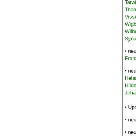
Tatw
Theo
Viss
Wigb
Wilh
Syna
• ne
Fran
• ne
Hele
Hild
Joha
• Up
• ne
• ne