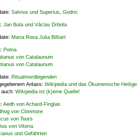
date:
Salvius und Superius
,
Godric
u:
Jan Bula und Václav Drbola
date:
Maria Rosa Julia Billiart
u:
Poma
tianus von Catalaunum
tianus von Catalaunum
date:
Ritualmordlegenden
gegebenem Anlass:
Wikipedia und das Ökumenische Heilige
 auch:
Wikipedia ist (k)eine Quelle!
u:
Aedh von Achard-Finglas
hog von Clonmore
icus von Tours
lus von Vitoria
ianus und Gefährten