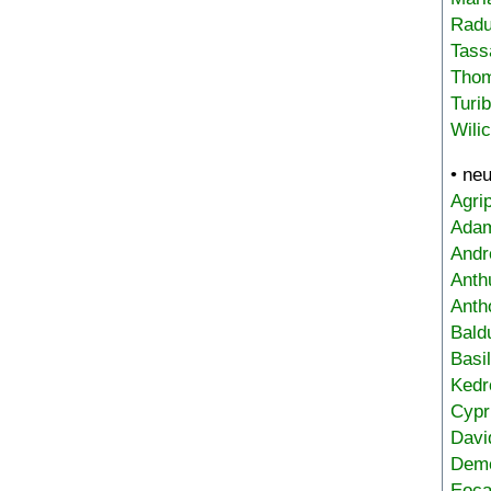
Radu
Tass
Tho
Turi
Wili
• ne
Agri
Adam
Andr
Anth
Anth
Bald
Basi
Kedr
Cypr
Davi
Deme
Eoca