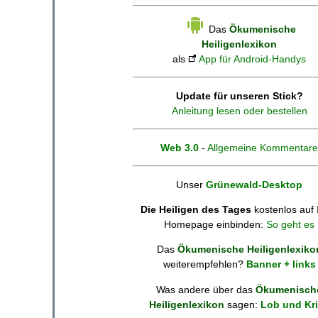
Das
Ökumenische
Heiligenlexikon
als
App für Android-Handys
Update für unseren Stick?
Anleitung lesen oder bestellen
Web 3.0
-
Allgemeine Kommentare
Unser
Grünewald-Desktop
Die Heiligen des Tages
kostenlos auf 
Homepage einbinden:
So geht es
Das
Ökumenische Heiligenlexiko
weiterempfehlen?
Banner + links
Was andere über das
Ökumenisch
Heiligenlexikon
sagen:
Lob und Kri