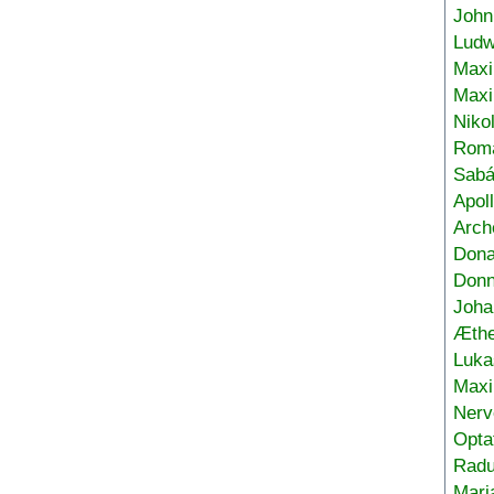
John
Ludw
Maxi
Max
Niko
Roma
Sabá
Apol
Arch
Don
Donn
Joha
Æthe
Luka
Max
Nerv
Opta
Radu
Mari