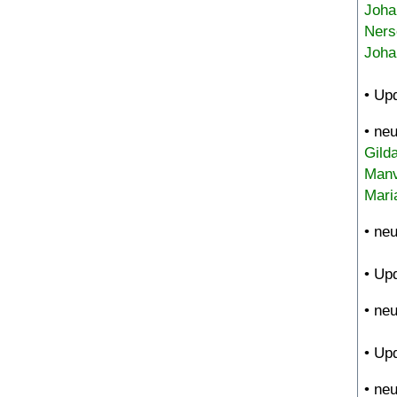
Joha
Ners
Joha
• Up
• ne
Gild
Manv
Mari
• ne
• Up
• ne
• Up
• ne