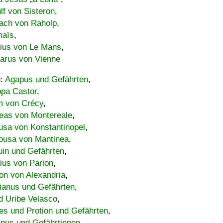
lf von Sisteron
,
ach von Raholp
,
maïs
,
bius von Le Mans
,
carus von Vienne
u:
Agapus und Gefährten
,
ppa Castor
,
 von Crécy
,
eas von Montereale
,
usa von Konstantinopel
,
ousa von Mantinea
,
uin und Gefährten
,
lius von Parion
,
on von Alexandria
,
ianus und Gefährten
,
d Uribe Velasco
,
s und Protion und Gefährten
,
pus und Gefährtinnen
,