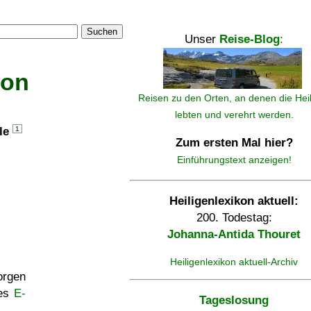
Suchen
Unser
Reise-Blog
:
kon
Reisen zu den Orten, an denen die Hei
lebten und verehrt werden.
lle
1
Zum ersten Mal hier?
Einführungstext anzeigen!
Heiligenlexikon aktuell:
200. Todestag:
Johanna-Antida Thouret
Heiligenlexikon aktuell-Archiv
rgen
ses
E-
Tageslosung