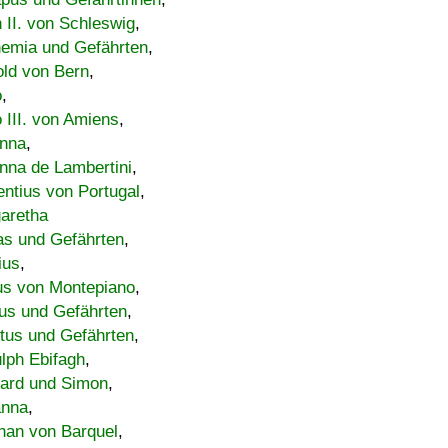
h II. von Schleswig
,
emia und Gefährten
,
old von Bern
,
o
,
 III. von Amiens
,
nna
,
nna de Lambertini
,
entius von Portugal
,
aretha
s und Gefährten
,
ius
,
us von Montepiano
,
us und Gefährten
,
tus und Gefährten
,
lph Ebifagh
,
ard und Simon
,
anna
,
han von Barquel
,