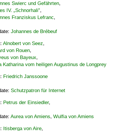
nnes Swierc und Gefährten
,
es IV. „Schnorhali”
,
nnes Franziskus Lefranc
,
date:
Johannes de Brébeuf
u:
Alnobert von Seez
,
ard von Rouen
,
eus von Bayeux
,
a Katharina vom heiligen Augustinus de Longprey
u:
Friedrich Janssoone
date:
Schutzpatron für Internet
u:
Petrus der Einsiedler
,
date:
Aurea von Amiens
,
Wulfia von Amiens
u:
Itisberga von Aire
,