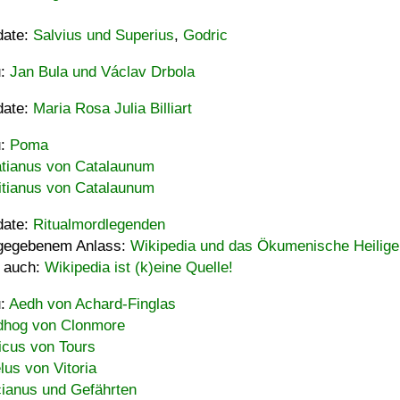
date:
Salvius und Superius
,
Godric
u:
Jan Bula und Václav Drbola
date:
Maria Rosa Julia Billiart
u:
Poma
tianus von Catalaunum
tianus von Catalaunum
date:
Ritualmordlegenden
gegebenem Anlass:
Wikipedia und das Ökumenische Heilige
 auch:
Wikipedia ist (k)eine Quelle!
u:
Aedh von Achard-Finglas
hog von Clonmore
icus von Tours
lus von Vitoria
ianus und Gefährten