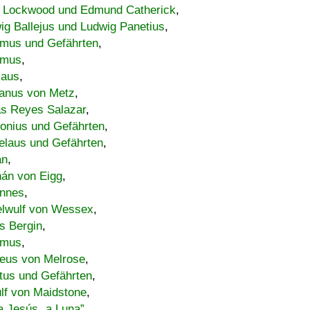
 Lockwood und Edmund Catherick
,
ig Ballejus und Ludwig Panetius
,
mus und Gefährten
,
imus
,
laus
,
nus von Metz
,
s Reyes Salazar
,
lonius und Gefährten
,
elaus und Gefährten
,
an
,
án von Eigg
,
nnes
,
lwulf von Wessex
,
s Bergin
,
imus
,
eus von Melrose
,
tus und Gefährten
,
lf von Maidstone
,
a Jesús „a Luna”
,