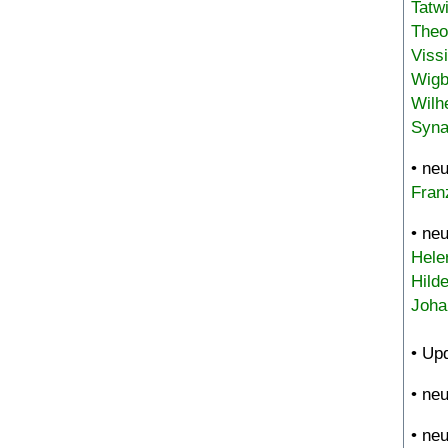
Tatw
Theo
Viss
Wigb
Wilh
Syna
• ne
Fran
• ne
Hele
Hild
Joha
• Up
• ne
• ne