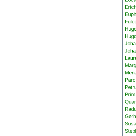
Eric
Euph
Fulc
Hug
Hugo
Joha
Joha
Laur
Marg
Mena
Parc
Petr
Prim
Quar
Radu
Gerh
Sus
Step