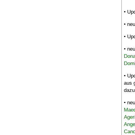
• Up
• ne
• Up
• ne
Dona
Domi
• Up
aus 
dazu
• ne
Maed
Ager
Ange
Canc