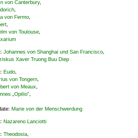
in von Canterbury
,
dorich
,
ia von Fermo
,
ert
,
elm von Toulouse
,
xarium
u:
Johannes von Shanghai und San Francisco
,
ziskus Xaver Truong Buu Diep
u:
Eudo
,
rius von Tongern
,
ebert von Meaux
,
nnes „Opilio”
,
date:
Marie von der Menschwerdung
u:
Nazareno Lanciotti
u:
Theodosia
,