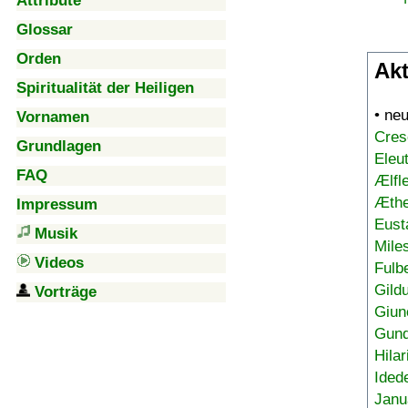
Attribute
Glossar
Orden
Akt
Spiritualität der Heiligen
• ne
Vornamen
Cres
Grundlagen
Eleu
FAQ
Ælfl
Æthe
Impressum
Eust
Musik
Mile
Videos
Fulb
Gild
Vorträge
Giun
Gund
Hilar
Ided
Janu