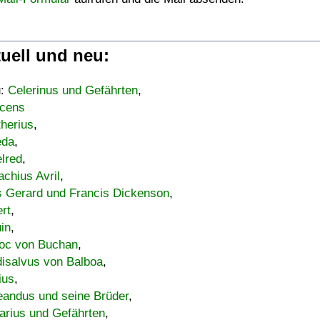
uell und neu:
u:
Celerinus und Gefährten
,
cens
therius
,
eda
,
lred
,
achius Avril
,
s Gerard und Francis Dickenson
,
ert
,
uin
,
oc von Buchan
,
isalvus von Balboa
,
ius
,
eandus und seine Brüder
,
arius und Gefährten
,