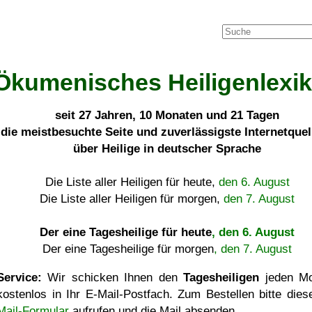
Ökumenisches Heiligenlexi
seit
27 Jahren, 10 Monaten und 21 Tagen
die meistbesuchte Seite und zuverlässigste Internetque
über Heilige in deutscher Sprache
Die Liste aller Heiligen für heute,
den 6. August
Die Liste aller Heiligen für morgen,
den 7. August
Der eine Tagesheilige für heute
, den 6. August
Der eine Tagesheilige für morgen
, den 7. August
Service:
Wir schicken Ihnen den
Tagesheiligen
jeden Mo
kostenlos in Ihr E-Mail-Postfach. Zum Bestellen bitte die
Mail-Formular
aufrufen und die Mail absenden.