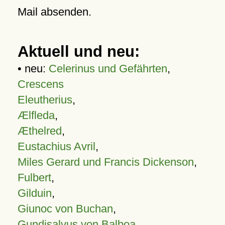
Mail absenden.
Aktuell und neu:
• neu:
Celerinus und Gefährten
,
Crescens
Eleutherius
,
Ælfleda
,
Æthelred
,
Eustachius Avril
,
Miles Gerard und Francis Dickenson
,
Fulbert
,
Gilduin
,
Giunoc von Buchan
,
Gundisalvus von Balboa
,