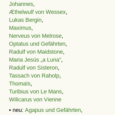
Johannes
,
Æthelwulf von Wessex
,
Lukas Bergin
,
Maximus
,
Nerveus von Melrose
,
Optatus und Gefährten
,
Radulf von Maidstone
,
Maria Jesús „a Luna”
,
Radulf von Sisteron
,
Tassach von Raholp
,
Thomaïs
,
Turibius von Le Mans
,
Wilicarus von Vienne
• neu:
Agapus und Gefährten
,