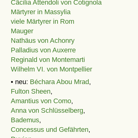
Cäcilia Attendoli von Cotignola
Märtyrer in Massylia
viele Märtyrer in Rom
Mauger
Nathäus von Achonry
Palladius von Auxerre
Reginald von Montemarti
Wilhelm VI. von Montpellier
• neu:
Béchara Abou Mrad
,
Fulton Sheen
,
Amantius von Como
,
Anna von Schlüsselberg
,
Bademus
,
Concessus und Gefährten
,