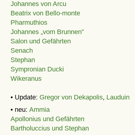
Johannes von Arcu
Beatrix von Bello-monte
Pharmuthios
Johannes
vom Brunnen
Salon und Gefährten
Senach
Stephan
Sympronian Ducki
Wikeranus
• Update:
Gregor von Dekapolis
,
Lauduin
• neu:
Ammia
Apollonius und Gefährten
Bartholuccius und Stephan