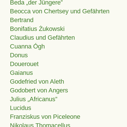
Beda „der Jüngere”
Beocca von Chertsey und Gefährten
Bertrand
Bonifatius Żukowski
Claudius und Gefährten
Cuanna Ógh
Donus
Douerouet
Gaianus
Godefried von Aleth
Godobert von Angers
Julius
Africanus
Lucidus
Franziskus von Piceleone
Nikolaus Thomacellus