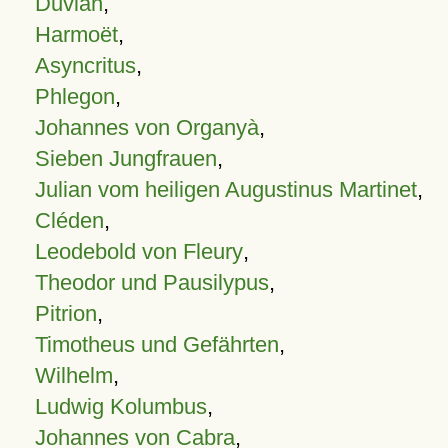
Duvian
,
Harmoët
,
Asyncritus
,
Phlegon
,
Johannes von Organyà
,
Sieben Jungfrauen
,
Julian vom heiligen Augustinus Martinet
,
Cléden
,
Leodebold von Fleury
,
Theodor und Pausilypus
,
Pitrion
,
Timotheus und Gefährten
,
Wilhelm
,
Ludwig Kolumbus
,
Johannes von Cabra
,