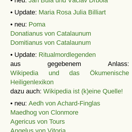
• neu:
Jan Bula und Václav Drbola
• Update:
Maria Rosa Julia Billiart
• neu:
Poma
Donatianus von Catalaunum
Domitianus von Catalaunum
• Update:
Ritualmordlegenden
aus gegebenem Anlass:
Wikipedia und das Ökumenische
Heiligenlexikon
dazu auch:
Wikipedia ist (k)eine Quelle!
• neu:
Aedh von Achard-Finglas
Maedhog von Clonmore
Agericus von Tours
Angelus von Vitoria