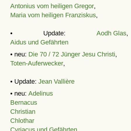
Antonius vom heiligen Gregor
,
Maria vom heiligen Franziskus
,
• Update:
Aodh Glas
,
Aidus und Gefährten
• neu:
Die 70 / 72 Jünger Jesu Christi
,
Toten-Auferwecker
,
• Update:
Jean Vallière
• neu:
Adelinus
Bernacus
Christian
Chlothar
Cyriacus und Gefährten