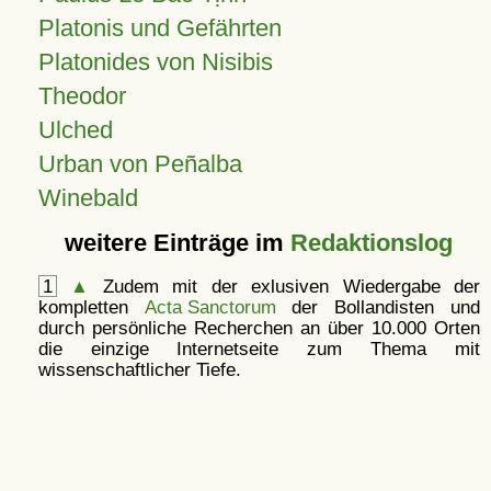
Platonis und Gefährten
Platonides von Nisibis
Theodor
Ulched
Urban von Peñalba
Winebald
weitere Einträge im
Redaktionslog
1
▲
Zudem mit der exlusiven Wiedergabe der
kompletten
Acta Sanctorum
der Bollandisten und
durch persönliche Recherchen an über 10.000 Orten
die einzige Internetseite zum Thema mit
wissenschaftlicher Tiefe.