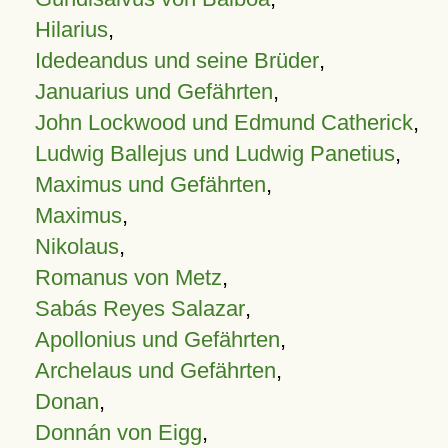
Hilarius
,
Idedeandus und seine Brüder
,
Januarius und Gefährten
,
John Lockwood und Edmund Catherick
,
Ludwig Ballejus und Ludwig Panetius
,
Maximus und Gefährten
,
Maximus
,
Nikolaus
,
Romanus von Metz
,
Sabás Reyes Salazar
,
Apollonius und Gefährten
,
Archelaus und Gefährten
,
Donan
,
Donnán von Eigg
,