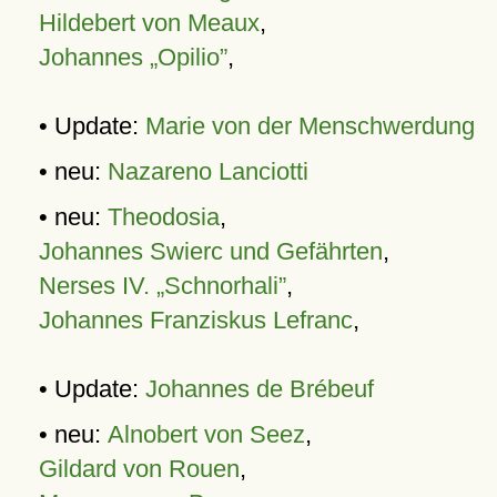
Hildebert von Meaux
,
Johannes „Opilio”
,
• Update:
Marie von der Menschwerdung
• neu:
Nazareno Lanciotti
• neu:
Theodosia
,
Johannes Swierc und Gefährten
,
Nerses IV. „Schnorhali”
,
Johannes Franziskus Lefranc
,
• Update:
Johannes de Brébeuf
• neu:
Alnobert von Seez
,
Gildard von Rouen
,