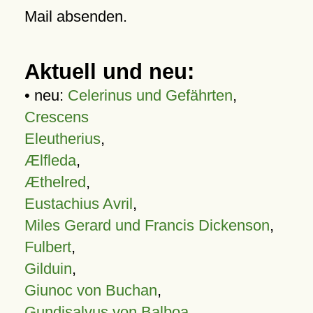
Mail absenden.
Aktuell und neu:
• neu:
Celerinus und Gefährten
,
Crescens
Eleutherius
,
Ælfleda
,
Æthelred
,
Eustachius Avril
,
Miles Gerard und Francis Dickenson
,
Fulbert
,
Gilduin
,
Giunoc von Buchan
,
Gundisalvus von Balboa
,