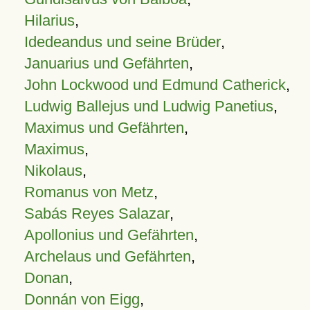
Hilarius
,
Idedeandus und seine Brüder
,
Januarius und Gefährten
,
John Lockwood und Edmund Catherick
,
Ludwig Ballejus und Ludwig Panetius
,
Maximus und Gefährten
,
Maximus
,
Nikolaus
,
Romanus von Metz
,
Sabás Reyes Salazar
,
Apollonius und Gefährten
,
Archelaus und Gefährten
,
Donan
,
Donnán von Eigg
,