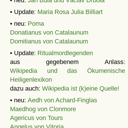
• neu:
Jan Bula und Václav Drbola
• Update:
Maria Rosa Julia Billiart
• neu:
Poma
Donatianus von Catalaunum
Domitianus von Catalaunum
• Update:
Ritualmordlegenden
aus gegebenem Anlass:
Wikipedia und das Ökumenische
Heiligenlexikon
dazu auch:
Wikipedia ist (k)eine Quelle!
• neu:
Aedh von Achard-Finglas
Maedhog von Clonmore
Agericus von Tours
Angelus von Vitoria