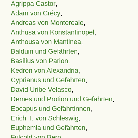
Agrippa Castor
,
Adam von Crécy
,
Andreas von Montereale
,
Anthusa von Konstantinopel
,
Anthousa von Mantinea
,
Balduin und Gefährten
,
Basilius von Parion
,
Kedron von Alexandria
,
Cyprianus und Gefährten
,
David Uribe Velasco
,
Demes und Protion und Gefährten
,
Eocapus und Gefährtinnen
,
Erich II. von Schleswig
,
Euphemia und Gefährten
,
Fulcold von Bern
,