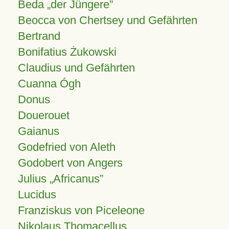
Beda „der Jüngere”
Beocca von Chertsey und Gefährten
Bertrand
Bonifatius Żukowski
Claudius und Gefährten
Cuanna Ógh
Donus
Douerouet
Gaianus
Godefried von Aleth
Godobert von Angers
Julius
Africanus
Lucidus
Franziskus von Piceleone
Nikolaus Thomacellus