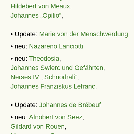
Hildebert von Meaux
,
Johannes „Opilio”
,
• Update:
Marie von der Menschwerdung
• neu:
Nazareno Lanciotti
• neu:
Theodosia
,
Johannes Swierc und Gefährten
,
Nerses IV. „Schnorhali”
,
Johannes Franziskus Lefranc
,
• Update:
Johannes de Brébeuf
• neu:
Alnobert von Seez
,
Gildard von Rouen
,