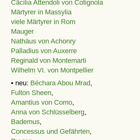
Cäcilia Attendoli von Cotignola
Märtyrer in Massylia
viele Märtyrer in Rom
Mauger
Nathäus von Achonry
Palladius von Auxerre
Reginald von Montemarti
Wilhelm VI. von Montpellier
• neu:
Béchara Abou Mrad
,
Fulton Sheen
,
Amantius von Como
,
Anna von Schlüsselberg
,
Bademus
,
Concessus und Gefährten
,