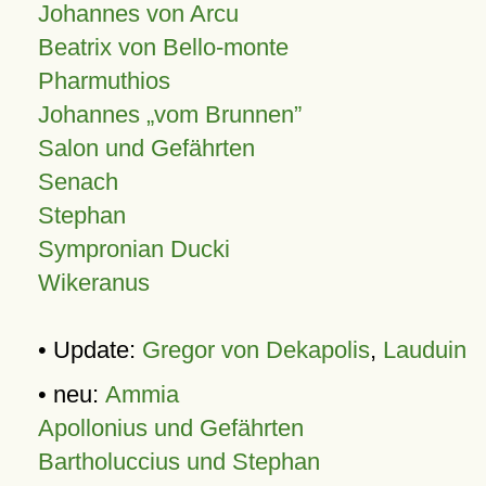
Johannes von Arcu
Beatrix von Bello-monte
Pharmuthios
Johannes
vom Brunnen
Salon und Gefährten
Senach
Stephan
Sympronian Ducki
Wikeranus
• Update:
Gregor von Dekapolis
,
Lauduin
• neu:
Ammia
Apollonius und Gefährten
Bartholuccius und Stephan