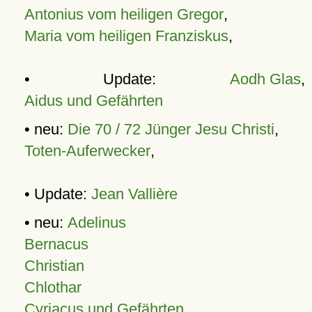
Antonius vom heiligen Gregor
,
Maria vom heiligen Franziskus
,
• Update:
Aodh Glas
,
Aidus und Gefährten
• neu:
Die 70 / 72 Jünger Jesu Christi
,
Toten-Auferwecker
,
• Update:
Jean Vallière
• neu:
Adelinus
Bernacus
Christian
Chlothar
Cyriacus und Gefährten