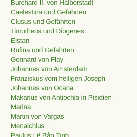
Burchard II. von Halberstadt
Caelestina und Gefährten
Clusus und Gefährten
Timotheus und Diogenes
Elstan
Rufina und Gefährten
Gennard von Flay
Johannes von Amsterdam
Franziskus vom heiligen Joseph
Johannes von Ocaña
Makarius von Antiochia in Pisidien
Marina
Martin von Vargas
Menalchius
Paulus Lê Bảo Tịnh