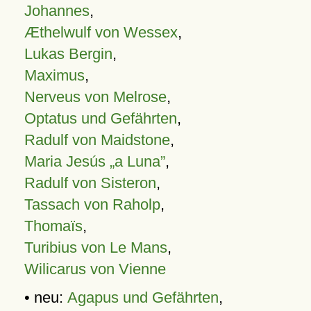
Johannes
,
Æthelwulf von Wessex
,
Lukas Bergin
,
Maximus
,
Nerveus von Melrose
,
Optatus und Gefährten
,
Radulf von Maidstone
,
Maria Jesús „a Luna”
,
Radulf von Sisteron
,
Tassach von Raholp
,
Thomaïs
,
Turibius von Le Mans
,
Wilicarus von Vienne
• neu:
Agapus und Gefährten
,