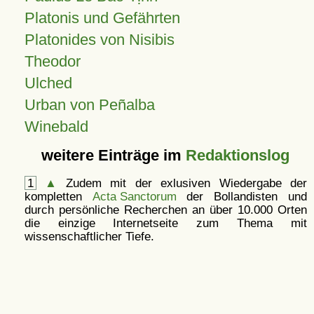
Platonis und Gefährten
Platonides von Nisibis
Theodor
Ulched
Urban von Peñalba
Winebald
weitere Einträge im
Redaktionslog
1
▲
Zudem mit der exlusiven Wiedergabe der
kompletten
Acta Sanctorum
der Bollandisten und
durch persönliche Recherchen an über 10.000 Orten
die einzige Internetseite zum Thema mit
wissenschaftlicher Tiefe.